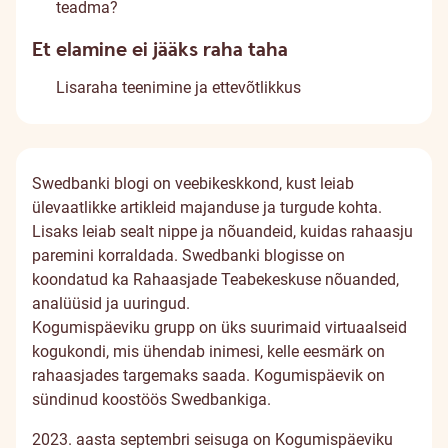
teadma?
Et elamine ei jääks raha taha
Lisaraha teenimine ja ettevõtlikkus
Swedbanki blogi on veebikeskkond, kust leiab
ülevaatlikke artikleid majanduse ja turgude kohta.
Lisaks leiab sealt nippe ja nõuandeid, kuidas rahaasju
paremini korraldada. Swedbanki blogisse on
koondatud ka
Rahaasjade Teabekeskuse
nõuanded,
analüüsid ja uuringud.
Kogumispäeviku grupp on üks suurimaid virtuaalseid
kogukondi, mis ühendab inimesi, kelle eesmärk on
rahaasjades targemaks saada. Kogumispäevik on
sündinud koostöös Swedbankiga.
2023. aasta septembri seisuga on
Kogumispäeviku