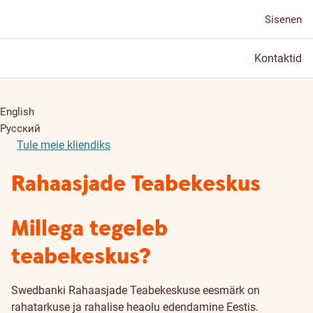
Sisenen
Kontaktid
English
Русский
Tule meie kliendiks
Rahaasjade Teabekeskus
Millega tegeleb
teabekeskus?
Swedbanki Rahaasjade Teabekeskuse eesmärk on
rahatarkuse ja rahalise heaolu edendamine Eestis.