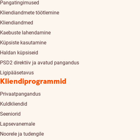
Pangatingimused
Kliendiandmete töötlemine
Kliendiandmed
Kaebuste lahendamine
Küpsiste kasutamine
Haldan küpsiseid
PSD2 direktiiv ja avatud pangandus
Ligipääsetavus
Kliendiprogrammid
Privaatpangandus
Kuldkliendid
Seeniorid
Lapsevanemale
Noorele ja tudengile