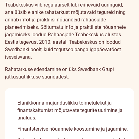
Teabekeskus viib regulaarselt läbi erinevaid uuringuid,
analüüsib elanike rahatarkust mõjutavaid tegureid ning
annab infot ja praktilisi nõuandeid rahaasjade
planeerimiseks. Sõltumatu info ja praktiliste nõuannete
jagamiseks loodud Rahaasjade Teabekeskus alustas
Eestis tegevust 2010. aastal. Teabekeskus on loodud
Swedbanki poolt, kuid tegutseb panga igapäevatööst
iseseisvana.
Rahatarkuse edendamine on üks Swedbank Grupi
jätkusuutlikkuse suundadest.
Elanikkonna majanduslikku toimetulekut ja
finantskäitumist mõjutavate tegurite uurimine ja
analüüs.
Finantstervise nõuannete koostamine ja jagamine.