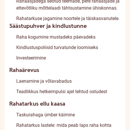
Rahaasjadega seotud teemade, pere rahaasjade ja
ettevõtliku mõttelaadi tähtsustamine ühiskonnas.
Rahatarkuse jagamine noortele ja täiskasvanutele.
Säästupuhver ja kindlustunne
Raha kogumine mustadeks päevadeks
Kindlustuspoliisid turvatunde loomiseks
Investeerimine
Rahaärevus
Laenamine ja võlavabadus
Teadlikkus hetkeimpulsi ajel tehtud ostudest
Rahatarkus ellu kaasa
Taskurahaga ümber käimine
Rahatarkus lastele: mida peab laps raha kohta