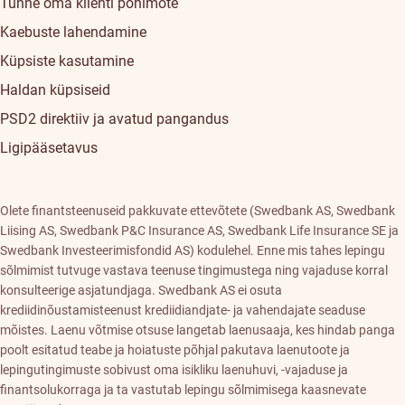
Tunne oma klienti põhimõte
Kaebuste lahendamine
Küpsiste kasutamine
Haldan küpsiseid
PSD2 direktiiv ja avatud pangandus
Ligipääsetavus
Olete finantsteenuseid pakkuvate ettevõtete (Swedbank AS, Swedbank
Liising AS, Swedbank P&C Insurance AS, Swedbank Life Insurance SE ja
Swedbank Investeerimisfondid AS) kodulehel. Enne mis tahes lepingu
sõlmimist tutvuge vastava teenuse tingimustega ning vajaduse korral
konsulteerige asjatundjaga. Swedbank AS ei osuta
krediidinõustamisteenust krediidiandjate- ja vahendajate seaduse
mõistes. Laenu võtmise otsuse langetab laenusaaja, kes hindab panga
poolt esitatud teabe ja hoiatuste põhjal pakutava laenutoote ja
lepingutingimuste sobivust oma isikliku laenuhuvi, -vajaduse ja
finantsolukorraga ja ta vastutab lepingu sõlmimisega kaasnevate