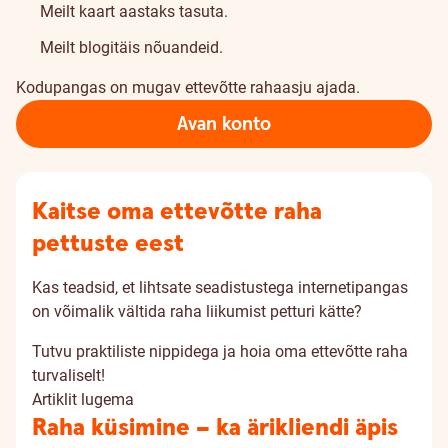
Meilt kaart aastaks tasuta.
Meilt blogitäis nõuandeid.
Kodupangas on mugav ettevõtte rahaasju ajada.
Avan konto
Kaitse oma ettevõtte raha
pettuste eest
Kas teadsid, et lihtsate seadistustega internetipangas
on võimalik vältida raha liikumist petturi kätte?
Tutvu praktiliste nippidega ja hoia oma ettevõtte raha
turvaliselt!
Artiklit lugema
Raha küsimine – ka ärikliendi äpis