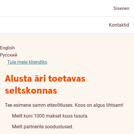
Sisenen
Kontaktid
English
Русский
Tule meie kliendiks
Alusta äri toetavas
seltskonnas
Tee esimene samm ettevõtluses. Koos on algus lihtsam!
Meilt kuni 1000 makset kuus tasuta.
Meilt partnerite soodustused.