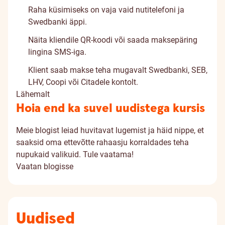
Raha küsimiseks on vaja vaid nutitelefoni ja
Swedbanki äppi.
Näita kliendile QR-koodi või saada maksepäring
lingina SMS-iga.
Klient saab makse teha mugavalt Swedbanki, SEB,
LHV, Coopi või Citadele kontolt.
Lähemalt
Hoia end ka suvel uudistega kursis
Meie blogist leiad huvitavat lugemist ja häid nippe, et
saaksid oma ettevõtte rahaasju korraldades teha
nupukaid valikuid. Tule vaatama!
Vaatan blogisse
Uudised