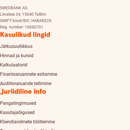
SWEDBANK AS
Liivalaia 34, 15040 Tallinn
SWIFT kood/BIC: HABAEE2X
Reg. number: 10060701
Kasulikud lingid
Jätkusuutlikkus
Hinnad ja kursid
Kalkulaatorid
Finantsaruannete esitamine
Audiitoraruande tellimine
Juriidiline info
Pangatingimused
Kasutajaõigused
Kliendiandmete töötlemine