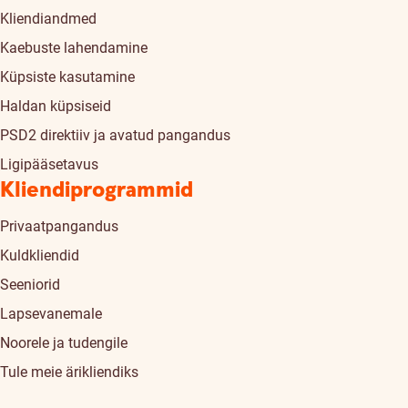
Kliendiandmed
Kaebuste lahendamine
Küpsiste kasutamine
Haldan küpsiseid
PSD2 direktiiv ja avatud pangandus
Ligipääsetavus
Kliendiprogrammid
Privaatpangandus
Kuldkliendid
Seeniorid
Lapsevanemale
Noorele ja tudengile
Tule meie ärikliendiks