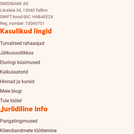
SWEDBANK AS
Liivalaia 34, 15040 Tallinn
SWIFT kood/BIC: HABAEE2X
Reg. number: 10060701
Kasulikud lingid
Turvalised rahaasjad
Jätkusuutlikkus
Eluringi küsimused
Kalkulaatorid
Hinnad ja kursid
Meie blogi
Tule tööle!
Juriidiline info
Pangatingimused
Kliendiandmete töötlemine