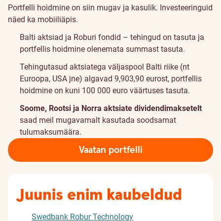
Portfelli hoidmine on siin mugav ja kasulik. Investeeringuid
näed ka mobiiliäpis.
Balti aktsiad ja Roburi fondid – tehingud on tasuta ja
portfellis hoidmine olenemata summast tasuta.
Tehingutasud aktsiatega väljaspool Balti riike (nt
Euroopa, USA jne) algavad
9,90
3,90
eurost, portfellis
hoidmine on kuni 100 000 euro väärtuses tasuta.
Soome, Rootsi ja Norra aktsiate dividendimaksetelt
saad meil mugavamalt kasutada soodsamat
tulumaksumäära
.
Vaatan portfelli
Juunis enim kaubeldud
Swedbank Robur Technology