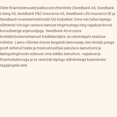
Olete finantsteenuseid pakkuvate ettevõtete (Swedbank AS, Swedbank
Liising AS, Swedbank P&C Insurance AS, Swedbank Life Insurance SE ja
Swedbank Investeerimisfondid AS) kodulehel. Enne mis tahes lepingu
sõlmimist tutvuge vastava teenuse tingimustega ning vajaduse korral
konsulteerige asjatundjaga. Swedbank AS ei osuta
krediidinõustamisteenust krediidiandjate- ja vahendajate seaduse
mõistes. Laenu võtmise otsuse langetab laenusaaja, kes hindab panga
poolt esitatud teabe ja hoiatuste põhjal pakutava laenutoote ja
lepingutingimuste sobivust oma isikliku laenuhuvi, -vajaduse ja
finantsolukorraga ja ta vastutab lepingu sõlmimisega kaasnevate
tagajärgede eest.