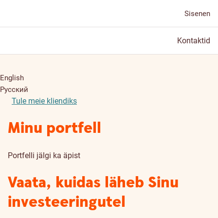
Sisenen
Kontaktid
English
Русский
Tule meie kliendiks
Minu portfell
Portfelli jälgi ka äpist
Vaata, kuidas läheb Sinu
investeeringutel