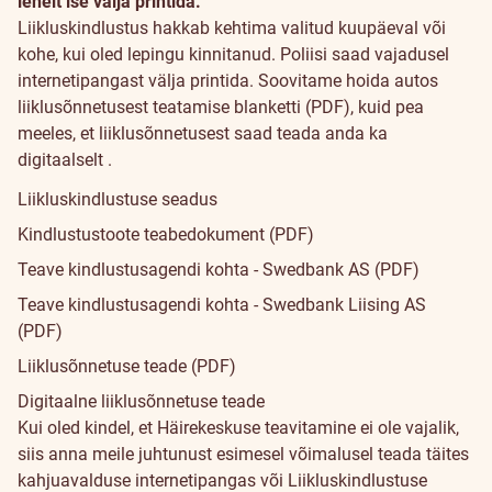
lehelt ise välja printida.
Liikluskindlustus hakkab kehtima valitud kuupäeval või
Kuidas
kohe, kui oled lepingu kinnitanud.
Poliisi saad vajadusel
internetipangast välja printida.
Soovitame hoida autos
sõlmida?
liiklusõnnetusest teatamise blanketti (PDF)
, kuid pea
meeles, et
liiklusõnnetusest saad teada anda ka
digitaalselt
.
Tingimused
Liikluskindlustuse seadus
Kindlustustoote teabedokument (PDF)
Teave kindlustusagendi kohta - Swedbank AS (PDF)
Teave kindlustusagendi kohta - Swedbank Liising AS
(PDF)
Liiklusõnnetuse teade (PDF)
Digitaalne liiklusõnnetuse teade
Kui
Kui oled kindel, et Häirekeskuse teavitamine ei ole vajalik,
siis anna meile juhtunust esimesel võimalusel teada täites
juhtus
kahjuavalduse internetipangas
või
Liikluskindlustuse