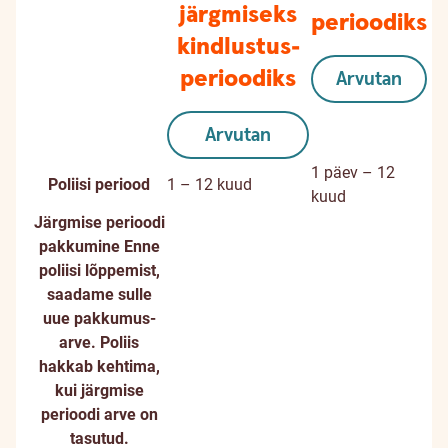
järgmiseks
perioodiks
kindlustus­
Teenuse
perioodiks
omadused
Arvutan
Arvutan
1 päev – 12
Poliisi periood
1 – 12 kuud
kuud
Järgmise perioodi
pakkumine
Enne
poliisi lõppemist,
saadame sulle
uue pakkumus-
Ei
arve. Poliis
sisaldu
hakkab kehtima,
kui järgmise
perioodi arve on
tasutud.