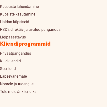
Kaebuste lahendamine
Küpsiste kasutamine
Haldan küpsiseid
PSD2 direktiiv ja avatud pangandus
Ligipääsetavus
Kliendiprogrammid
Privaatpangandus
Kuldkliendid
Seeniorid
Lapsevanemale
Noorele ja tudengile
Tule meie ärikliendiks