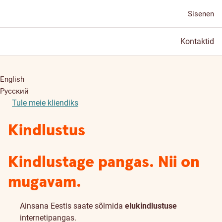
Sisenen
Kontaktid
English
Русский
Tule meie kliendiks
Kindlustus
Kindlustage pangas. Nii on
mugavam.
Ainsana Eestis saate sõlmida
elukindlustuse
internetipangas.