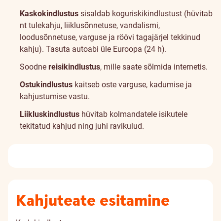
Kaskokindlustus
sisaldab koguriskikindlustust (hüvitab
nt tulekahju, liiklusõnnetuse, vandalismi,
loodusõnnetuse, varguse ja röövi tagajärjel tekkinud
kahju). Tasuta autoabi üle Euroopa (24 h).
Soodne
reisikindlustus
, mille saate sõlmida internetis.
Ostukindlustus
kaitseb oste varguse, kadumise ja
kahjustumise vastu.
Liikluskindlustus
hüvitab kolmandatele isikutele
tekitatud kahjud ning juhi ravikulud.
Kahjuteate esitamine