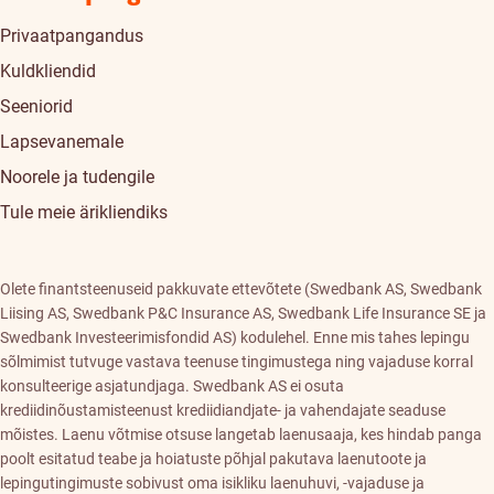
Privaatpangandus
Kuldkliendid
Seeniorid
Lapsevanemale
Noorele ja tudengile
Tule meie ärikliendiks
Olete finantsteenuseid pakkuvate ettevõtete (Swedbank AS, Swedbank
Liising AS, Swedbank P&C Insurance AS, Swedbank Life Insurance SE ja
Swedbank Investeerimisfondid AS) kodulehel. Enne mis tahes lepingu
sõlmimist tutvuge vastava teenuse tingimustega ning vajaduse korral
konsulteerige asjatundjaga. Swedbank AS ei osuta
krediidinõustamisteenust krediidiandjate- ja vahendajate seaduse
mõistes. Laenu võtmise otsuse langetab laenusaaja, kes hindab panga
poolt esitatud teabe ja hoiatuste põhjal pakutava laenutoote ja
lepingutingimuste sobivust oma isikliku laenuhuvi, -vajaduse ja