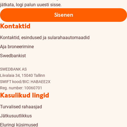
jätkata, logi palun uuesti sisse.
Sisenen
Kontaktid
Kontaktid, esindused ja sularahaautomaadid
Aja broneerimine
Swedbankist
SWEDBANK AS
Liivalaia 34, 15040 Tallinn
SWIFT kood/BIC: HABAEE2X
Reg. number: 10060701
Kasulikud lingid
Turvalised rahaasjad
Jätkusuutlikkus
Eluringi küsimused