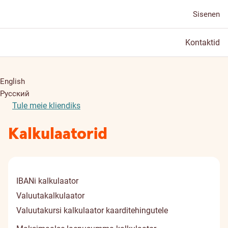
Sisenen
Kontaktid
English
Русский
Tule meie kliendiks
Kalkulaatorid
IBANi kalkulaator
Valuutakalkulaator
Valuutakursi kalkulaator kaarditehingutele