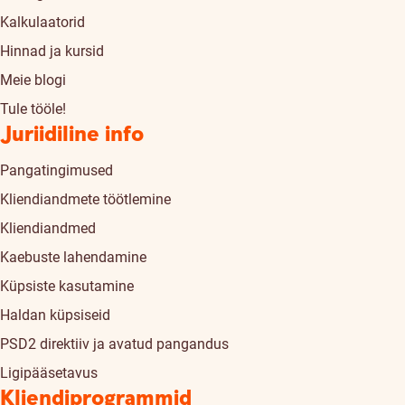
Kalkulaatorid
Hinnad ja kursid
Meie blogi
Tule tööle!
Juriidiline info
Pangatingimused
Kliendiandmete töötlemine
Kliendiandmed
Kaebuste lahendamine
Küpsiste kasutamine
Haldan küpsiseid
PSD2 direktiiv ja avatud pangandus
Ligipääsetavus
Kliendiprogrammid