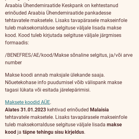
Araabia Ühendemiraatide Keskpank on kehtestanud
erinõuded Araabia Ühendemiraatide pankadesse
tehtavatele maksetele. Lisaks tavapärasele makseinfole
tuleb maksekorralduse selgituse väljale lisada makse
kood. Kood tuleb kirjutada selgituse väljale järgmises
formaadis:
/BENEFRES/AE/kood/Makse sõnaline selgitus, ja/või arve
number
Makse koodi annab maksjale ülekande saaja.
Nõuetekohase info puudumisel võib välispank makse
tagasi lükata või esitada järelepärimisi.
Maksete koodid AÜE
.
Alates 31.01.2023
kehtivad erinõuded
Malaisia
tehtavatele maksetele. Lisaks tavapärasele makseinfole
tuleb maksekorralduse selgituse väljale lisada
makse
kood
ja
täpne tehingu sisu kirjeldus
.