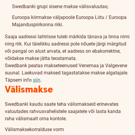
Swedbanki grupi sisene makse välisvaluutas;
Euroopa kiirmakse väljapoole Euroopa Liitu / Euroopa
Majanduspiirkonna riiki.
Saaja aadressi lahtrisse tuleb märkida tänava ja linna nimi
ning riik. Kui täielikku aadressi pole nõuete järgi märgitud
või pangal on alust arvata, et aadress on ebakorrektne,
võidakse makse jätta teostamata.
Swedbank peatas makseteenused Venemaa ja Valgevene
suunal. Laekuvad maksed tagastatakse makse algatajale.
Täpsem info
siin
.
Välismakse
Swedbanki kaudu saate teha välismakseid erinevates
valuutades rahvusvahelistele saajatele või lasta kanda
raha välismaalt oma kontole.
Välismaksekorralduse vorm