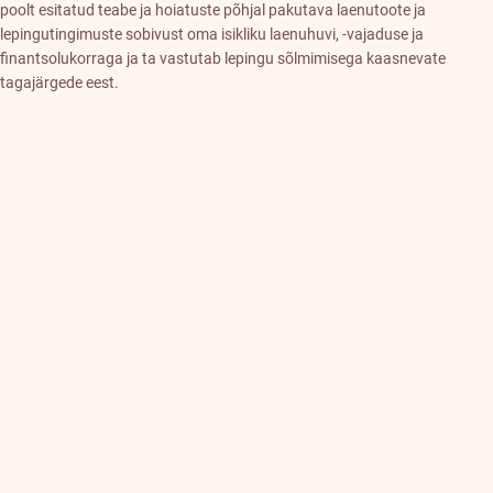
poolt esitatud teabe ja hoiatuste põhjal pakutava laenutoote ja
lepingutingimuste sobivust oma isikliku laenuhuvi, -vajaduse ja
finantsolukorraga ja ta vastutab lepingu sõlmimisega kaasnevate
tagajärgede eest.