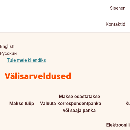
Sisenen
Kontaktid
English
Русский
Tule meie kliendiks
Välisarveldused
Makse edastatakse
Makse tüüp
Valuuta
korrespondentpanka
Ku
või saaja panka
Elektroonil