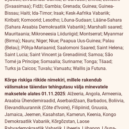
(Svaasimaa); Fidži; Gambia; Grenada; Guinea; Guinea-
Bissau; Haiti; Ida-Timor; Iraak; Kesk-Aafrika Vabariik;
Kiribati; Komoorid; Lesotho; Lõuna-Sudaan; Lääne-Sahara
(Sahara Araabia Demokraatlik Vabariik); Marshalli saared;
Mauritaania; Mikroneesia Liiduriigid; Montserrat; Myanmar
(Birma); Nauru; Niger; Niue; Paapua Uus-Guinea; Palau
(Belau); Põhja-Mariaanid; Saalomoni Saared; Saint Helena;
Saint Lucia; Saint Vincent ja Grenadiinid; Samoa; São
Tomé ja Príncipe; Somaalia; Suriname; Tonga; Tšaad;
Turks ja Caicos; Tuvalu; Vanuatu; Wallis ja Futuna.
Kõrge riskiga riikide nimekiri, millele rakendub
välismakse täiendav tehingutasu välja minevatele
maksetele
alates 01.11.2025
: Alžeeria, Angola, Armeenia,
Araabia Ühendemiraadid, Aserbaidžaan, Barbados, Boliivia,
Elevandiluurannik (Côte d’Ivoire), Filipiinid, Gruusia,
Jamaica, Jeemen, Kasahstan, Kamerun, Keenia, Kongo
Demokraatlik Vabariik, Kõrgõzstan, Laose
Rahvademokraatlik Vabariik, Libeeria, Liibanon, Lõuna-