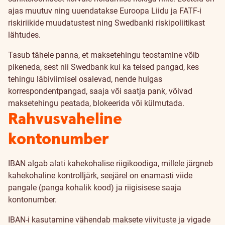
ajas muutuv ning uuendatakse Euroopa Liidu ja FATF-i
riskiriikide muudatustest ning Swedbanki riskipoliitikast
lähtudes.
Tasub tähele panna, et maksetehingu teostamine võib
pikeneda, sest nii Swedbank kui ka teised pangad, kes
tehingu läbiviimisel osalevad, nende hulgas
korrespondentpangad, saaja või saatja pank, võivad
maksetehingu peatada, blokeerida või külmutada.
Rahvusvaheline
kontonumber
IBAN algab alati kahekohalise riigikoodiga, millele järgneb
kahekohaline kontrolljärk, seejärel on enamasti viide
pangale (panga kohalik kood) ja riigisisese saaja
kontonumber.
IBAN-i kasutamine vähendab maksete viivituste ja vigade