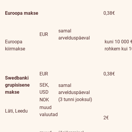
Euroopa makse
0,38€
samal
EUR
arvelduspäeval
Euroopa
kuni 10 000 € 
kiirmakse
rohkem kui 10
EUR
0,38€
Swedbanki
grupisisene
SEK,
samal
makse
USD
arvelduspäeval
(3 tunni jooksul)
NOK
muud
Läti, Leedu
valuutad
2€