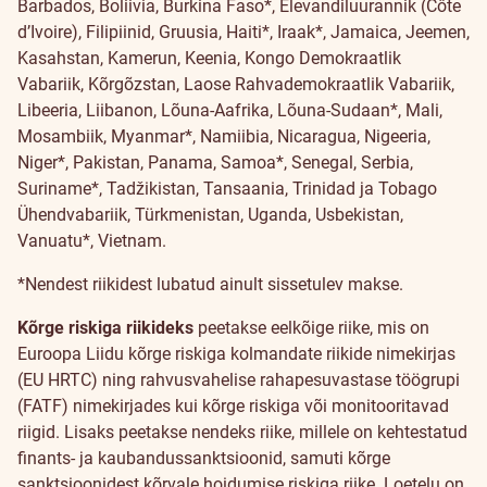
Barbados, Boliivia, Burkina Faso*, Elevandiluurannik (Côte
d’Ivoire), Filipiinid, Gruusia, Haiti*, Iraak*, Jamaica, Jeemen,
Kasahstan, Kamerun, Keenia, Kongo Demokraatlik
Vabariik, Kõrgõzstan, Laose Rahvademokraatlik Vabariik,
Libeeria, Liibanon, Lõuna-Aafrika, Lõuna-Sudaan*, Mali,
Mosambiik, Myanmar*, Namiibia, Nicaragua, Nigeeria,
Niger*, Pakistan, Panama, Samoa*, Senegal,
Serbia,
Suriname*, Tadžikistan, Tansaania, Trinidad ja Tobago
Ühendvabariik, Türkmenistan, Uganda, Usbekistan,
Vanuatu*, Vietnam.
*Nendest riikidest lubatud ainult sissetulev makse.
Kõrge riskiga riikideks
peetakse eelkõige riike, mis on
Euroopa Liidu kõrge riskiga kolmandate riikide nimekirjas
(EU HRTC) ning rahvusvahelise rahapesuvastase töögrupi
(FATF) nimekirjades kui kõrge riskiga või monitooritavad
riigid. Lisaks peetakse nendeks riike, millele on kehtestatud
finants- ja kaubandussanktsioonid, samuti kõrge
sanktsioonidest kõrvale hoidumise riskiga riike. Loetelu on