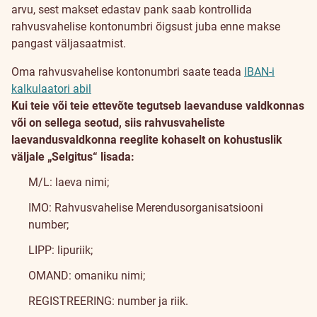
arvu, sest makset edastav pank saab kontrollida
rahvusvahelise kontonumbri õigsust juba enne makse
pangast väljasaatmist.
Oma rahvusvahelise kontonumbri saate teada
IBAN-i
kalkulaatori abil
Kui teie või teie ettevõte tegutseb laevanduse valdkonnas
või on sellega seotud, siis rahvusvaheliste
laevandusvaldkonna reeglite kohaselt on kohustuslik
väljale „Selgitus“ lisada:
M/L: laeva nimi;
IMO: Rahvusvahelise Merendusorganisatsiooni
number;
LIPP: lipuriik;
OMAND: omaniku nimi;
REGISTREERING: number ja riik.