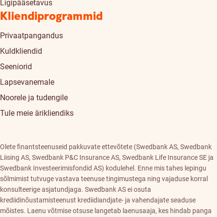
Ligipääsetavus
Kliendiprogrammid
Privaatpangandus
Kuldkliendid
Seeniorid
Lapsevanemale
Noorele ja tudengile
Tule meie ärikliendiks
Olete finantsteenuseid pakkuvate ettevõtete (Swedbank AS, Swedbank
Liising AS, Swedbank P&C Insurance AS, Swedbank Life Insurance SE ja
Swedbank Investeerimisfondid AS) kodulehel. Enne mis tahes lepingu
sõlmimist tutvuge vastava teenuse tingimustega ning vajaduse korral
konsulteerige asjatundjaga. Swedbank AS ei osuta
krediidinõustamisteenust krediidiandjate- ja vahendajate seaduse
mõistes. Laenu võtmise otsuse langetab laenusaaja, kes hindab panga