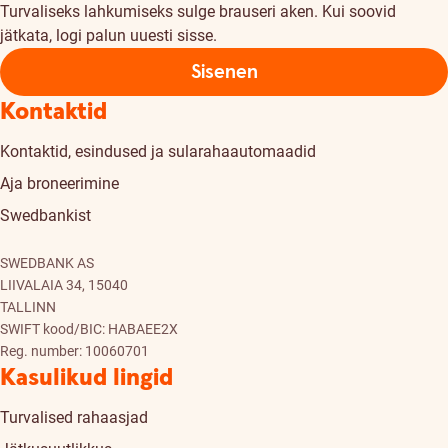
Turvaliseks lahkumiseks sulge brauseri aken. Kui soovid
jätkata, logi palun uuesti sisse.
Sisenen
Kontaktid
Kontaktid, esindused ja sularahaautomaadid
Aja broneerimine
Swedbankist
SWEDBANK AS
LIIVALAIA 34, 15040
TALLINN
SWIFT kood/BIC: HABAEE2X
Reg. number: 10060701
Kasulikud lingid
Turvalised rahaasjad