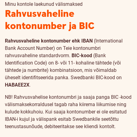
Minu kontole laekunud välismaksed
Rahvusvaheline
kontonumber ja BIC
Rahvusvaheline kontonumber ehk IBAN
(International
Bank Account Number) on Teie kontonumbri
rahvusvaheline standardvorm.
BIC-kood
(Bank
Identification Code) on 8- või 11- kohaline tähtede (või
tähtede ja numbrite) kombinatsioon, mis võimaldab
üheselt identifitseerida panka. Swedbanki BIC-kood on
HABAEE2X
.
NB! Rahvusvahelise kontonumbri ja saaja panga BIC -kood
välismaksekorraldusel tagab raha kiirema liikumise ning
kulude kokkuhoiu. Kui saaja kontonumber ei ole esitatud
IBAN-i kujul ja välispank esitab Swedbankile seetõttu
teenustasunõude, debiteeritakse see kliendi kontolt.