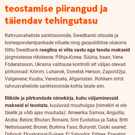
teostamise piirangud ja
täiendav tehingutasu
Rahvusvaheliste sanktsioonide, Swedbanki otsuste ja
korrespondentpankade nõuete ning geopoliitilise olukorra
tõttu Swedbank
reeglina ei võta vastu ega teosta makseid
järgmistesse riikidesse: Põhja-Korea; Süüria; Iraan; Vene
Föderatsioon, Ukraina valitsuse kontrolli alt väljas olevad
piirkonnad: Krimm, Luhansk, Donetsk Herson, Zaporižžja;
Valgevene; Kuuba; Venezuela, Afganistan. Rohkem infot
rahvusvaheliste sanktsioonide kohta leiate
siin
.
Riikide ja piirkondade nimekirja, kuhu väljaminevaid
makseid ei teostata
, kuuluvad muuhulgas (nimekiri ei ole
täielik ja võib ajas muutuda): Ameerika Samoa; Anguilla;
Aruba; Belize; Bhutan; Bonaire, Sint Eustatius ja Saba; Briti
Neitsisaared; Brunei; Burkina Faso; Burundi; Cooki saared;
Djibouti; Ekvatoriaal-Guinea; El Salvador; Eritrea; Eswatini