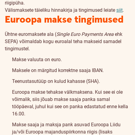
riigipüha.
Välismaksete täieliku hinnakirja ja tingimused leiate
siit
.
Euroopa makse tingimused
Ühtne euromaksete ala (
Single Euro Payments Area
ehk
SEPA) võimaldab kogu euroalal teha makseid samadel
tingimustel.
Makse valuuta on euro.
Maksele on märgitud korrektne saaja IBAN.
Teenustasutüüp on kulud kahasse (SHA).
Euroopa makse tehakse välkmaksena. Kui see ei ole
võimalik, siis jõuab makse saaja panka samal
tööpäeval, juhul kui see on panka edastatud enne kella
16.00.
Makse saaja ja maksja pank asuvad Euroopa Liidu
ja/või Euroopa majanduspiirkonna riigis (lisaks