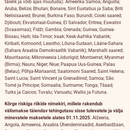
täielik ja võib ajas muutuda): Ameerika Samoa; Anguilla;
Aruba; Belize; Bhutan; Bonaire, Sint Eustatius ja Saba; Briti
Neitsisaared; Brunei; Burkina Faso; Burundi; Cooki saared;
Djibouti; Ekvatoriaal-Guinea; El Salvador; Eritrea; Eswatini
(Svaasimaa); Fidži; Gambia; Grenada; Guinea; Guinea-
Bissau; Haiti; Ida-Timor; Iraak; Kesk-Aafrika Vabariik;
Kiribati; Komoorid; Lesotho; Lõuna-Sudaan; Lääne-Sahara
(Sahara Araabia Demokraatlik Vabariik); Marshalli saared;
Mauritaania; Mikroneesia Liiduriigid; Montserrat; Myanmar
(Birma); Nauru; Niger; Niue; Paapua Uus-Guinea; Palau
(Belau); Põhja-Mariaanid; Saalomoni Saared; Saint Helena;
Saint Lucia; Saint Vincent ja Grenadiinid; Samoa; São
Tomé ja Príncipe; Somaalia; Suriname; Tonga; Tšaad;
Turks ja Caicos; Tuvalu; Vanuatu; Wallis ja Futuna.
Kõrge riskiga riikide nimekiri, millele rakendub
välismakse täiendav tehingutasu sisse tulevatele ja välja
minevatele maksetele
alates 01.11.2025
: Alžeeria,
Angola, Armeenia, Araabia Ühendemiraadid, Aserbaidžaan,