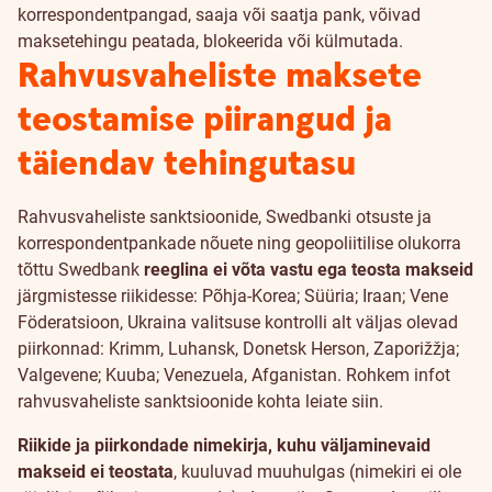
korrespondentpangad, saaja või saatja pank, võivad
maksetehingu peatada, blokeerida või külmutada.
Rahvusvaheliste maksete
teostamise piirangud ja
täiendav tehingutasu
Rahvusvaheliste sanktsioonide, Swedbanki otsuste ja
korrespondentpankade nõuete ning geopoliitilise olukorra
tõttu Swedbank
reeglina ei võta vastu ega teosta makseid
järgmistesse riikidesse: Põhja-Korea; Süüria; Iraan; Vene
Föderatsioon, Ukraina valitsuse kontrolli alt väljas olevad
piirkonnad: Krimm, Luhansk, Donetsk Herson, Zaporižžja;
Valgevene; Kuuba; Venezuela, Afganistan. Rohkem infot
rahvusvaheliste sanktsioonide kohta leiate
siin
.
Riikide ja piirkondade nimekirja, kuhu väljaminevaid
makseid ei teostata
, kuuluvad muuhulgas (nimekiri ei ole