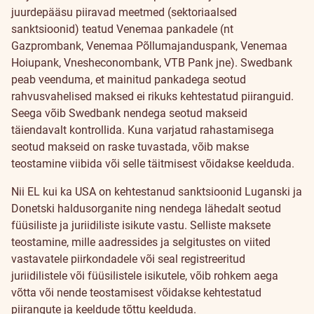
juurdepääsu piiravad meetmed (sektoriaalsed
sanktsioonid) teatud Venemaa pankadele (nt
Gazprombank, Venemaa Põllumajanduspank, Venemaa
Hoiupank, Vnesheconombank, VTB Pank jne). Swedbank
peab veenduma, et mainitud pankadega seotud
rahvusvahelised maksed ei rikuks kehtestatud piiranguid.
Seega võib Swedbank nendega seotud makseid
täiendavalt kontrollida. Kuna varjatud rahastamisega
seotud makseid on raske tuvastada, võib makse
teostamine viibida või selle täitmisest võidakse keelduda.
Nii EL kui ka USA on kehtestanud sanktsioonid Luganski ja
Donetski haldusorganite ning nendega lähedalt seotud
füüsiliste ja juriidiliste isikute vastu. Selliste maksete
teostamine, mille aadressides ja selgitustes on viited
vastavatele piirkondadele või seal registreeritud
juriidilistele või füüsilistele isikutele, võib rohkem aega
võtta või nende teostamisest võidakse kehtestatud
piirangute ja keeldude tõttu keelduda.