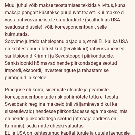
Muul juhul võib makse teostamises tekkida viivitus, kuna
maksja pangalt küsitakse puuduvat teavet. Kui makse ei
vasta rahvusvahelistele standarditele (sealhulgas USA
seadusandlusele), võib korrespondentpank selle
külmutada.
Soovime juhtida tähelepanu asjaolule, et nii EL kui ka USA
on kehtestanud ulatuslikud (terviklikud) rahvusvahelised
sanktsioonid Krimmi ja Sevastoopoli piirkondadele.
Sanktsioonid hõlmavad nende piirkondadega seotud
impordi, ekspordi, investeeringute ja rahastamise
piiranguid ja keelde.
Praeguse olukorra, sisemiste otsuste ja peamiste
korrespondentpankade riskipõhimõtete tõttu ei teosta
Swedbank reeglina makseid (nii väljaminevaid kui ka
sissetulevaid) nendesse piirkondadesse ega makseid, mis
on nende piirkondadega seotud (nt saaja aadress on
Krimmis), seda mitte üheski valuutas.
EL ja USA on kehtestanud kapitaliturule ja uutele laenudele