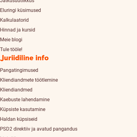
Jätkusuutlikkus
Eluringi küsimused
Kalkulaatorid
Hinnad ja kursid
Meie blogi
Tule tööle!
Juriidiline info
Pangatingimused
Kliendiandmete töötlemine
Kliendiandmed
Kaebuste lahendamine
Küpsiste kasutamine
Haldan küpsiseid
PSD2 direktiiv ja avatud pangandus