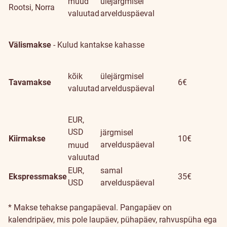
muud
ülejärgmisel
Rootsi, Norra
valuutad
arvelduspäeval
Välismakse
- Kulud kantakse kahasse
kõik
ülejärgmisel
Tavamakse
6€
valuutad
arvelduspäeval
EUR,
USD
järgmisel
Kiirmakse
10€
arvelduspäeval
muud
valuutad
EUR,
samal
Ekspressmakse
35€
USD
arvelduspäeval
* Makse tehakse pangapäeval. Pangapäev on
kalendripäev, mis pole laupäev, pühapäev, rahvuspüha ega