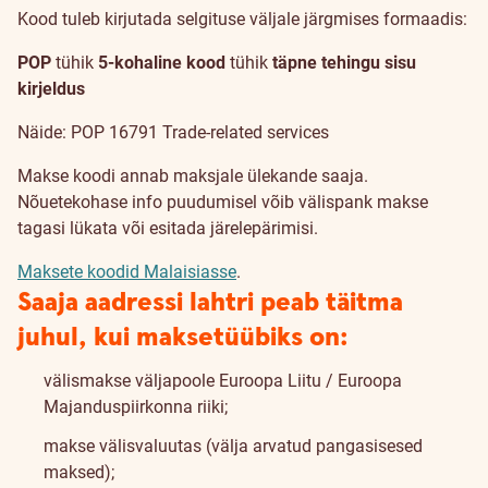
Kood tuleb kirjutada selgituse väljale järgmises formaadis:
POP
tühik
5-kohaline kood
tühik
täpne tehingu sisu
kirjeldus
Näide: POP 16791 Trade-related services
Makse koodi annab maksjale ülekande saaja.
Nõuetekohase info puudumisel võib välispank makse
tagasi lükata või esitada järelepärimisi.
Maksete koodid Malaisiasse
.
Saaja aadressi lahtri peab täitma
juhul, kui maksetüübiks on:
välismakse väljapoole Euroopa Liitu / Euroopa
Majanduspiirkonna riiki;
makse välisvaluutas (välja arvatud pangasisesed
maksed);