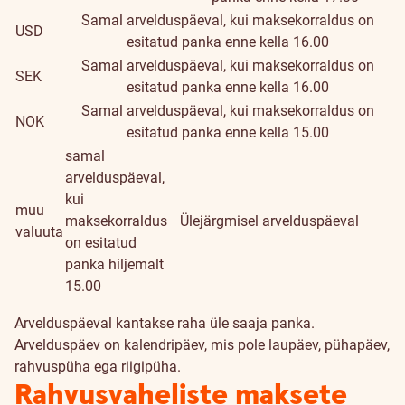
Samal arvelduspäeval, kui maksekorraldus on
USD
esitatud panka enne kella 16.00
Samal arvelduspäeval, kui maksekorraldus on
SEK
esitatud panka enne kella 16.00
Samal arvelduspäeval, kui maksekorraldus on
NOK
esitatud panka enne kella 15.00
samal
arvelduspäeval,
kui
muu
maksekorraldus
Ülejärgmisel arvelduspäeval
valuuta
on esitatud
panka hiljemalt
15.00
Arvelduspäeval kantakse raha üle saaja panka.
Arvelduspäev on kalendripäev, mis pole laupäev, pühapäev,
rahvuspüha ega riigipüha.
Rahvusvaheliste maksete