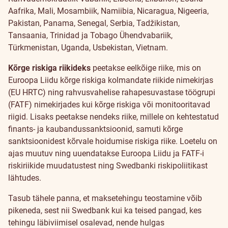
Aafrika, Mali, Mosambiik, Namiibia, Nicaragua, Nigeeria,
Pakistan, Panama, Senegal,
Serbia,
Tadžikistan,
Tansaania, Trinidad ja Tobago Ühendvabariik,
Türkmenistan, Uganda, Usbekistan, Vietnam.
Kõrge riskiga riikideks
peetakse eelkõige riike, mis on
Euroopa Liidu kõrge riskiga kolmandate riikide nimekirjas
(EU HRTC) ning rahvusvahelise rahapesuvastase töögrupi
(FATF) nimekirjades kui kõrge riskiga või monitooritavad
riigid. Lisaks peetakse nendeks riike, millele on kehtestatud
finants- ja kaubandussanktsioonid, samuti kõrge
sanktsioonidest kõrvale hoidumise riskiga riike. Loetelu on
ajas muutuv ning uuendatakse Euroopa Liidu ja FATF-i
riskiriikide muudatustest ning Swedbanki riskipoliitikast
lähtudes.
Tasub tähele panna, et maksetehingu teostamine võib
pikeneda, sest nii Swedbank kui ka teised pangad, kes
tehingu läbiviimisel osalevad, nende hulgas