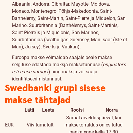
Albaania, Andorra, Gibraltar, Mayotte, Moldova,
Monaco, Montenegro, Põhja-Makedoonia, Saint-
Barthelemy, Saint-Martin, Saint-Pierre ja Miquelon, San
Marino, Suurbritannia (Barthélemys, Saint-Martinis,
Saint-Pierre’is ja Miquelonis, San Marinos,
Suurbritannias (sealhulgas Guernsey, Mani saar (Isle of
Man), Jersey), Šveits ja Vatikan).
Euroopa makse võimaldab saajale peale makse
selgituse edastada maksja maksetunnuse (
originator’s
reference number
) ning maksja või saaja
identifitseerimistunnust.
Swedbanki grupi sisese
makse tähtajad
Lätti
Leetu
Rootsi
Norra
Samal arvelduspäeval, kui
EUR
Viivitamatult
maksekorraldus on esitatud
panka enne kella 17.30