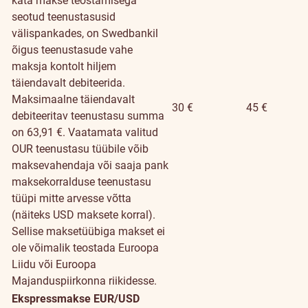
kata makse teostamisega
seotud teenustasusid
välispankades, on Swedbankil
õigus teenustasude vahe
maksja kontolt hiljem
täiendavalt debiteerida.
Maksimaalne täiendavalt
30 €
45 €
debiteeritav teenustasu summa
on 63,91 €. Vaatamata valitud
OUR teenustasu tüübile võib
maksevahendaja või saaja pank
maksekorralduse teenustasu
tüüpi mitte arvesse võtta
(näiteks USD maksete korral).
Sellise maksetüübiga makset ei
ole võimalik teostada Euroopa
Liidu või Euroopa
Majanduspiirkonna riikidesse.
Ekspressmakse EUR/USD