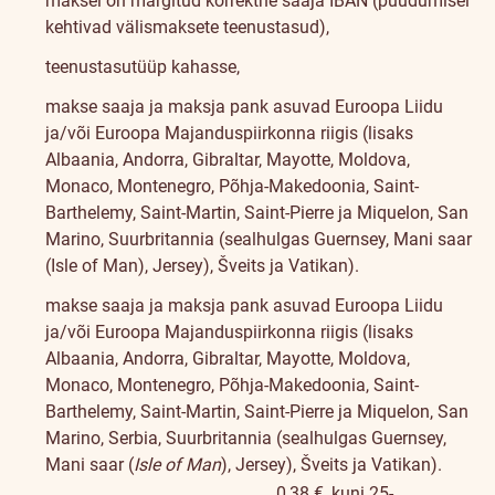
maksel on märgitud korrektne saaja IBAN (puudumisel
kehtivad välismaksete teenustasud),
teenustasutüüp kahasse,
makse saaja ja maksja pank asuvad Euroopa Liidu
ja/või Euroopa Majanduspiirkonna riigis (lisaks
Albaania, Andorra, Gibraltar, Mayotte, Moldova,
Monaco, Montenegro, Põhja-Makedoonia, Saint-
Barthelemy, Saint-Martin, Saint-Pierre ja Miquelon, San
Marino, Suurbritannia (sealhulgas Guernsey, Mani saar
(Isle of Man), Jersey), Šveits ja Vatikan).
makse saaja ja maksja pank asuvad Euroopa Liidu
ja/või Euroopa Majanduspiirkonna riigis (lisaks
Albaania, Andorra, Gibraltar, Mayotte, Moldova,
Monaco, Montenegro, Põhja-Makedoonia, Saint-
Barthelemy, Saint-Martin, Saint-Pierre ja Miquelon, San
Marino, Serbia, Suurbritannia (sealhulgas Guernsey,
Mani saar (
Isle of Man
), Jersey), Šveits ja Vatikan).
0,38 €, kuni 25-