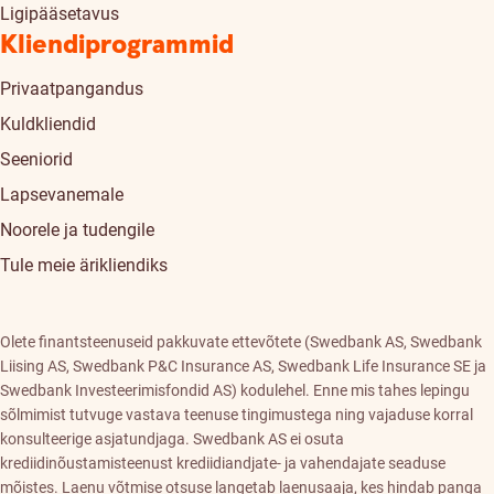
Ligipääsetavus
Kliendiprogrammid
Privaatpangandus
Kuldkliendid
Seeniorid
Lapsevanemale
Noorele ja tudengile
Tule meie ärikliendiks
Olete finantsteenuseid pakkuvate ettevõtete (Swedbank AS, Swedbank
Liising AS, Swedbank P&C Insurance AS, Swedbank Life Insurance SE ja
Swedbank Investeerimisfondid AS) kodulehel. Enne mis tahes lepingu
sõlmimist tutvuge vastava teenuse tingimustega ning vajaduse korral
konsulteerige asjatundjaga. Swedbank AS ei osuta
krediidinõustamisteenust krediidiandjate- ja vahendajate seaduse
mõistes. Laenu võtmise otsuse langetab laenusaaja, kes hindab panga