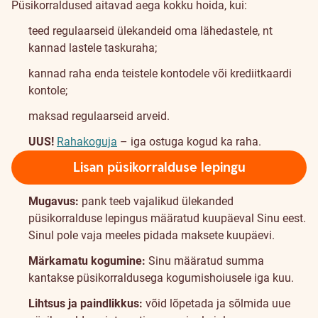
Püsikorraldused aitavad aega kokku hoida, kui:
teed regulaarseid ülekandeid oma lähedastele, nt
kannad lastele taskuraha;
kannad raha enda teistele kontodele või krediitkaardi
kontole;
maksad regulaarseid arveid.
UUS!
Rahakoguja
– iga ostuga kogud ka raha.
Lisan püsikorralduse lepingu
Mugavus:
pank teeb vajalikud ülekanded
püsikorralduse lepingus määratud kuupäeval Sinu eest.
Sinul pole vaja meeles pidada maksete kuupäevi.
Märkamatu kogumine:
Sinu määratud summa
kantakse püsikorraldusega kogumishoiusele iga kuu.
Lihtsus ja paindlikkus:
võid lõpetada ja sõlmida uue