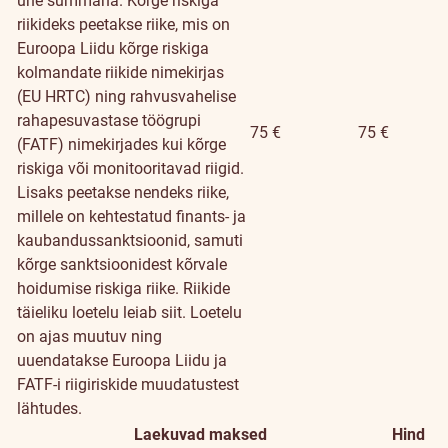
ühe summana. Kõrge riskiga
riikideks peetakse riike, mis on
Euroopa Liidu kõrge riskiga
kolmandate riikide nimekirjas
(EU HRTC) ning rahvusvahelise
rahapesuvastase töögrupi
75 €
75 €
(FATF) nimekirjades kui kõrge
riskiga või monitooritavad riigid.
Lisaks peetakse nendeks riike,
millele on kehtestatud finants- ja
kaubandussanktsioonid, samuti
kõrge sanktsioonidest kõrvale
hoidumise riskiga riike. Riikide
täieliku loetelu leiab
siit
. Loetelu
on ajas muutuv ning
uuendatakse Euroopa Liidu ja
FATF-i riigiriskide muudatustest
lähtudes.
Laekuvad maksed
Hind