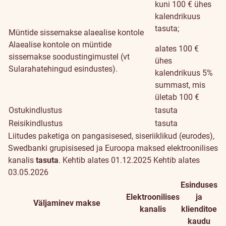
kuni 100 € ühes
kalendrikuus
tasuta;
Müntide sissemakse alaealise kontole
Alaealise kontole on müntide
alates 100 €
sissemakse soodustingimustel (vt
ühes
Sularahatehingud esindustes).
kalendrikuus 5%
summast, mis
ületab 100 €
Ostukindlustus
tasuta
Reisikindlustus
tasuta
Liitudes
paketiga
on pangasisesed, siseriiklikud (eurodes),
Swedbanki grupisisesed ja Euroopa maksed elektroonilises
kanalis
tasuta
.
Kehtib alates 01.12.2025
Kehtib alates
03.05.2026
Esinduses
Elektroonilises
ja
Väljaminev makse
kanalis
klienditoe
kaudu