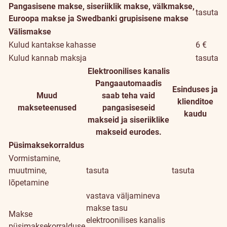
Pangasisene makse, siseriiklik makse, välkmakse,
tasuta
Euroopa makse ja Swedbanki grupisisene makse
Välismakse
Kulud kantakse kahasse
6 €
Kulud kannab maksja
tasuta
Elektroonilises kanalis
Pangaautomaadis
Esinduses ja
Muud
saab teha vaid
klienditoe
makseteenused
pangasiseseid
kaudu
makseid ja siseriiklike
makseid eurodes.
Püsimaksekorraldus
Vormistamine,
muutmine,
tasuta
tasuta
lõpetamine
vastava väljamineva
makse tasu
Makse
elektroonilises kanalis
püsimaksekorralduse