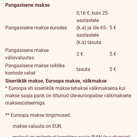
Pangasisene makse
0,16 €, kuni 25-
aastastele
Pangasisene makse eurodes
(k.a) ja üle 65-
5 €
aastastele
(k.a) tasuta
Pangasisene makse
2 €
5 €
välisvaluutas
Pangasisene makse isiklike
tasuta
5 €
kontode vahel
Siseriiklik makse, Euroopa makse, välkmakse
* Euroopa sh siseriiklik makse tehakse välkmaksena kui
makse saaja pank on liitunud üle-euroopalise välkmaksete
maksesüsteemiga.
** Euroopa makse tingimused:
makse valuuta on EUR,