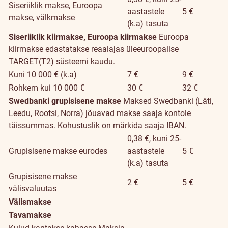
Siseriiklik makse, Euroopa
aastastele
5 €
makse, välkmakse
(k.a) tasuta
Siseriiklik kiirmakse, Euroopa kiirmakse
Euroopa
kiirmakse edastatakse reaalajas üleeuroopalise
TARGET(T2) süsteemi kaudu.
Kuni 10 000 € (k.a)
7 €
9 €
Rohkem kui 10 000 €
30 €
32 €
Swedbanki grupisisene makse
Maksed Swedbanki (Läti,
Leedu, Rootsi, Norra) jõuavad makse saaja kontole
täissummas. Kohustuslik on märkida saaja IBAN.
0,38 €, kuni 25-
Grupisisene makse eurodes
aastastele
5 €
(k.a) tasuta
Grupisisene makse
2 €
5 €
välisvaluutas
Välismakse
Tavamakse