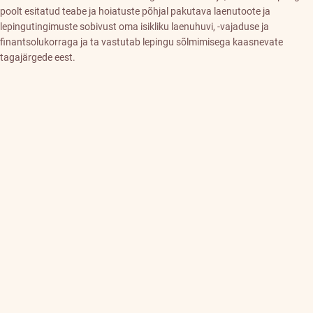
poolt esitatud teabe ja hoiatuste põhjal pakutava laenutoote ja
lepingutingimuste sobivust oma isikliku laenuhuvi, -vajaduse ja
finantsolukorraga ja ta vastutab lepingu sõlmimisega kaasnevate
tagajärgede eest.