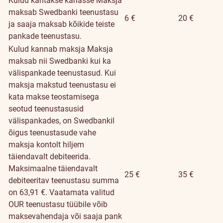
Kulud kantakse kahasse
Maksja
maksab Swedbanki teenustasu
6 €
20 €
ja saaja maksab kõikide teiste
pankade teenustasu.
Kulud kannab maksja
Maksja
maksab nii Swedbanki kui ka
välispankade teenustasud. Kui
maksja makstud teenustasu ei
kata makse teostamisega
seotud teenustasusid
välispankades, on Swedbankil
õigus teenustasude vahe
maksja kontolt hiljem
täiendavalt debiteerida.
Maksimaalne täiendavalt
25 €
35 €
debiteeritav teenustasu summa
on 63,91 €. Vaatamata valitud
OUR teenustasu tüübile võib
maksevahendaja või saaja pank