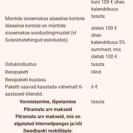
kuni 100 € ühes
kalendrikuus
tasuta;
Müntide sissemakse alaealise kontole
Alaealise kontole on müntide
alates 100 €
sissemakse soodustingimustel (vt
ühes
Sularahatehingud esindustes).
kalendrikuus 5%
summast, mis
ületab 100 €
Ostukindlustus
tasuta
Reisipakett
Hind
Reisipaketi kuutasu
Paketti saavad kasutada vähemalt 6-
6 €
aastased kliendid.
Vormistamine, lõpetamine
tasuta
Piiramatu arv makseid
Piiramatu arv makseid, mis on
algatatud internetipangas ja/või
Swedbanki mobiiliäpis: