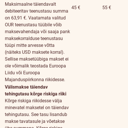
Maksimaalne täiendavalt
45 €
55 €
debiteeritav teenustasu summa
on 63,91 €. Vaatamata valitud
OUR teenustasu tüübile võib
maksevahendaja või saaja pank
maksekorralduse teenustasu
tüüpi mitte arvesse võtta
(näiteks USD maksete korral).
Sellise maksetüübiga makset ei
ole võimalik teostada Euroopa
Liidu või Euroopa
Majanduspiirkonna riikidesse.
Välismakse täiendav
tehingutasu kõrge riskiga riiki
Kõrge riskiga riikidesse välja
minevatel maksetel on täiendav
tehingutasu. See tasu lisandub
makse tavatasule ja võetakse