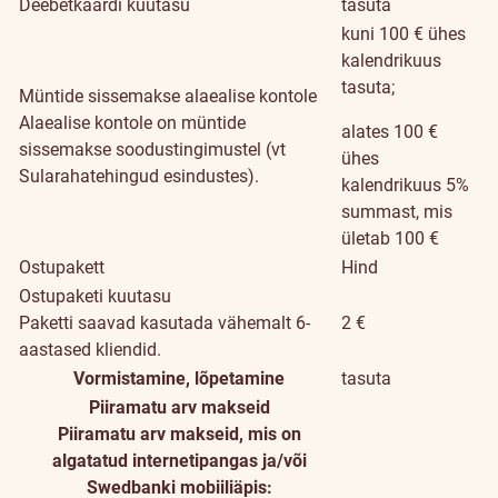
Deebetkaardi kuutasu
tasuta
kuni 100 € ühes
kalendrikuus
tasuta;
Müntide sissemakse alaealise kontole
Alaealise kontole on müntide
alates 100 €
sissemakse soodustingimustel (vt
ühes
Sularahatehingud esindustes).
kalendrikuus 5%
summast, mis
ületab 100 €
Ostupakett
Hind
Ostupaketi kuutasu
Paketti saavad kasutada vähemalt 6-
2 €
aastased kliendid.
Vormistamine, lõpetamine
tasuta
Piiramatu arv makseid
Piiramatu arv makseid, mis on
algatatud internetipangas ja/või
Swedbanki mobiiliäpis: