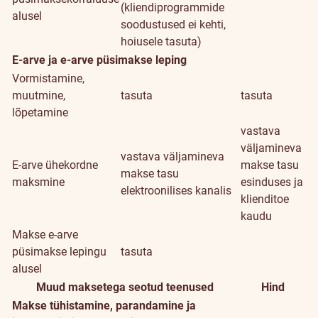
(kliendiprogrammide
alusel
soodustused ei kehti,
hoiusele tasuta)
E-arve ja e-arve püsimakse leping
Vormistamine,
muutmine,
tasuta
tasuta
lõpetamine
vastava
väljamineva
vastava väljamineva
E-arve ühekordne
makse tasu
makse tasu
maksmine
esinduses ja
elektroonilises kanalis
klienditoe
kaudu
Makse e-arve
püsimakse lepingu
tasuta
alusel
Muud maksetega seotud teenused
Hind
Makse tühistamine, parandamine ja