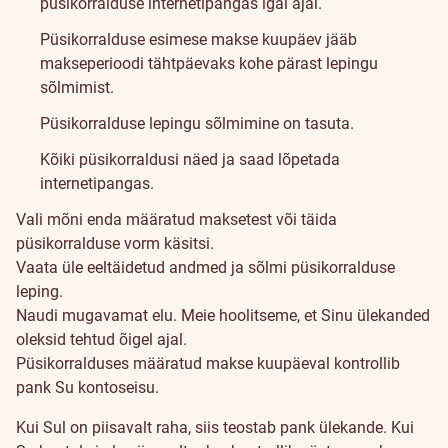
püsikorralduse internetipangas igal ajal.
Püsikorralduse esimese makse kuupäev jääb
makseperioodi tähtpäevaks kohe pärast lepingu
sõlmimist.
Püsikorralduse lepingu sõlmimine on tasuta.
Kõiki püsikorraldusi näed ja saad lõpetada
internetipangas.
Vali mõni enda määratud maksetest või täida
püsikorralduse vorm käsitsi.
Vaata üle eeltäidetud andmed ja sõlmi püsikorralduse
leping.
Naudi mugavamat elu. Meie hoolitseme, et Sinu ülekanded
oleksid tehtud õigel ajal.
Püsikorralduses määratud makse kuupäeval kontrollib
pank Su kontoseisu.
Kui Sul on piisavalt raha, siis teostab pank ülekande. Kui