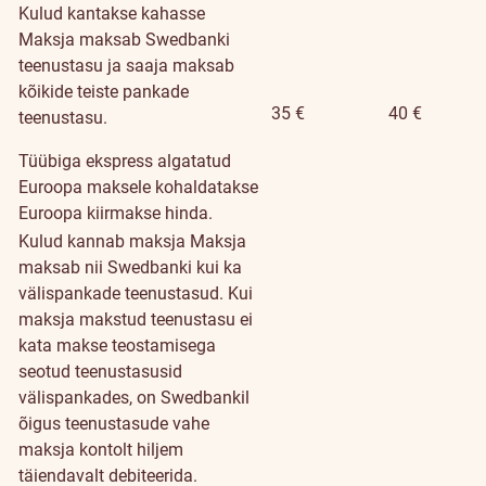
Kulud kantakse kahasse
Maksja maksab Swedbanki
teenustasu ja saaja maksab
kõikide teiste pankade
35 €
40 €
teenustasu.
Tüübiga ekspress algatatud
Euroopa maksele kohaldatakse
Euroopa kiirmakse hinda.
Kulud kannab maksja
Maksja
maksab nii Swedbanki kui ka
välispankade teenustasud. Kui
maksja makstud teenustasu ei
kata makse teostamisega
seotud teenustasusid
välispankades, on Swedbankil
õigus teenustasude vahe
maksja kontolt hiljem
täiendavalt debiteerida.