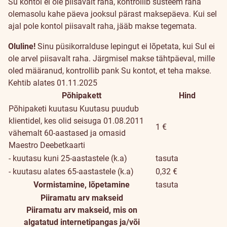
Su kontol ei ole piisavalt raha, kontrollib süsteem raha
olemasolu kahe päeva jooksul pärast maksepäeva. Kui sel
ajal pole kontol piisavalt raha, jääb makse tegemata.
Oluline!
Sinu püsikorralduse lepingut ei lõpetata, kui Sul ei
ole arvel piisavalt raha. Järgmisel makse tähtpäeval, mille
oled määranud, kontrollib pank Su kontot, et teha makse.
Kehtib alates 01.11.2025
Põhipakett
Hind
Põhipaketi kuutasu
Kuutasu puudub
klientidel, kes olid seisuga 01.08.2011
1 €
vähemalt 60-aastased ja omasid
Maestro Deebetkaarti
- kuutasu kuni 25-aastastele (k.a)
tasuta
- kuutasu alates 65-aastastele (k.a)
0,32 €
Vormistamine, lõpetamine
tasuta
Piiramatu arv makseid
Piiramatu arv makseid, mis on
algatatud internetipangas ja/või