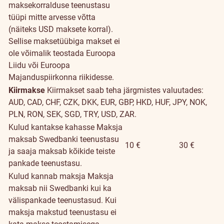
maksekorralduse teenustasu
tüüpi mitte arvesse võtta
(näiteks USD maksete korral).
Sellise maksetüübiga makset ei
ole võimalik teostada Euroopa
Liidu või Euroopa
Majanduspiirkonna riikidesse.
Kiirmakse
Kiirmakset saab teha järgmistes valuutades:
AUD, CAD, CHF, CZK, DKK, EUR, GBP, HKD, HUF, JPY, NOK,
PLN, RON, SEK, SGD, TRY, USD, ZAR.
Kulud kantakse kahasse
Maksja
maksab Swedbanki teenustasu
10 €
30 €
ja saaja maksab kõikide teiste
pankade teenustasu.
Kulud kannab maksja
Maksja
maksab nii Swedbanki kui ka
välispankade teenustasud. Kui
maksja makstud teenustasu ei