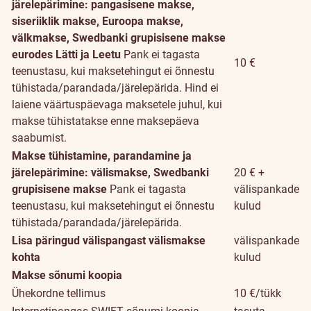
järelepärimine: pangasisene makse,
siseriiklik makse, Euroopa makse,
välkmakse, Swedbanki grupisisene makse
eurodes Lätti ja Leetu
Pank ei tagasta
10 €
teenustasu, kui maksetehingut ei õnnestu
tühistada/parandada/järelepärida. Hind ei
laiene väärtuspäevaga maksetele juhul, kui
makse tühistatakse enne maksepäeva
saabumist.
Makse tühistamine, parandamine ja
järelepärimine: välismakse, Swedbanki
20 € +
grupisisene makse
Pank ei tagasta
välispankade
teenustasu, kui maksetehingut ei õnnestu
kulud
tühistada/parandada/järelepärida.
Lisa päringud välispangast välismakse
välispankade
kohta
kulud
Makse sõnumi koopia
Ühekordne tellimus
10 €/tükk