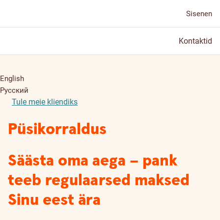
Sisenen
Kontaktid
English
Русский
Tule meie kliendiks
Püsikorraldus
Säästa oma aega – pank
teeb regulaarsed maksed
Sinu eest ära