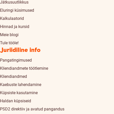
Jätkusuutlikkus
Eluringi küsimused
Kalkulaatorid
Hinnad ja kursid
Meie blogi
Tule tööle!
Juriidiline info
Pangatingimused
Kliendiandmete töötlemine
Kliendiandmed
Kaebuste lahendamine
Küpsiste kasutamine
Haldan küpsiseid
PSD2 direktiiv ja avatud pangandus