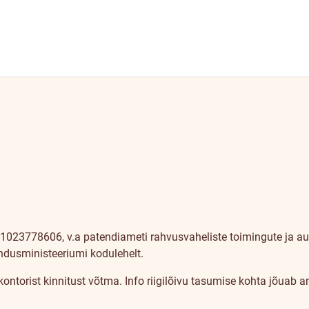
1023778606, v.a patendiameti rahvusvaheliste toimingute ja auto
andusministeeriumi kodulehelt.
a kontorist kinnitust võtma. Info riigilõivu tasumise kohta jõuab 