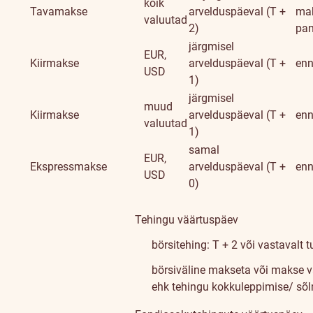
kõik
Tavamakse
arvelduspäeval (T +
mak
valuutad
2)
pa
järgmisel
EUR,
Kiirmakse
arvelduspäeval (T +
enn
USD
1)
järgmisel
muud
Kiirmakse
arvelduspäeval (T +
enn
valuutad
1)
samal
EUR,
Ekspressmakse
arvelduspäeval (T +
enn
USD
0)
Tehingu väärtuspäev
börsitehing: T + 2 või vastavalt 
börsiväline makseta või makse va
ehk tehingu kokkuleppimise/ sõ