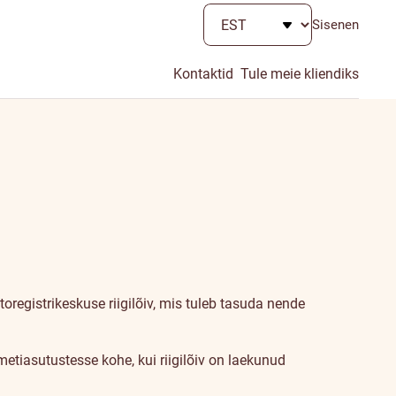
Sisenen
Kontaktid
Tule meie kliendiks
registrikeskuse riigilõiv, mis tuleb tasuda nende
ametiasutustesse kohe, kui riigilõiv on laekunud