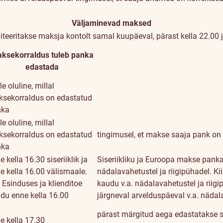
Väljaminevad maksed
teeritakse maksja kontolt samal kuupäeval, pärast kella 22.00 
ksekorraldus tuleb panka
edastada
le oluline, millal
sekorraldus on edastatud
nka
le oluline, millal
sekorraldus on edastatud
tingimusel, et makse saaja pank on
nka
e kella 16.30 siseriiklik ja
Siseriikliku ja Euroopa makse pank
e kella 16.00 välismaale.
nädalavahetustel ja riigipühadel. K
 Esinduses ja klienditoe
kaudu v.a. nädalavahetustel ja riig
du enne kella 16.00
järgneval arvelduspäeval v.a. nädala
pärast märgitud aega edastatakse s
e kella 17.30