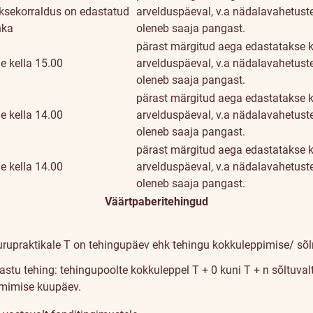
sekorraldus on edastatud
arvelduspäeval, v.a nädalavahetuste
nka
oleneb saaja pangast.
pärast märgitud aega edastatakse k
e kella 15.00
arvelduspäeval, v.a nädalavahetuste
oleneb saaja pangast.
pärast märgitud aega edastatakse k
e kella 14.00
arvelduspäeval, v.a nädalavahetuste
oleneb saaja pangast.
pärast märgitud aega edastatakse k
e kella 14.00
arvelduspäeval, v.a nädalavahetuste
oleneb saaja pangast.
Väärtpaberitehingud
turupraktikale
T on tehingupäev ehk tehingu kokkuleppimise/ sõ
stu tehing: tehingupoolte kokkuleppel T + 0 kuni T + n sõltuval
lmimise kuupäev.