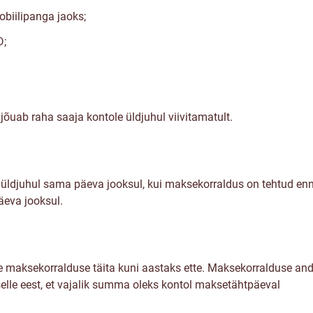
obiilipanga jaoks;
D;
jõuab raha saaja kontole üldjuhul viivitamatult.
ldjuhul sama päeva jooksul, kui maksekorraldus on tehtud enne 
äeva jooksul.
aate maksekorralduse täita kuni aastaks ette. Maksekorralduse a
elle eest, et vajalik summa oleks kontol maksetähtpäeval