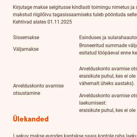
Kirjutage makse selgitusse kindlasti toimingu nimetus ja s
makstud riigilõivu tagasissaamiseks tuleb pöörduda selle
Kehtivad alates 01.11.2025
Sissemakse
Esinduses ja sularahaaut
Broneeritud summade välja
Väljamakse
esitatud tööpäeval enne ke
Arvelduskonto avamise ot
eraisikute puhul, kes ei ol
vähemalt üheks aastaks).
Arvelduskonto avamise
otsustamine
Arvelduskonto avamise ot
laekumisest:
eraisikute puhul, kes ei ol
Ülekanded
Laekuv makse eurodes kantakse saaja kontole raha laeku