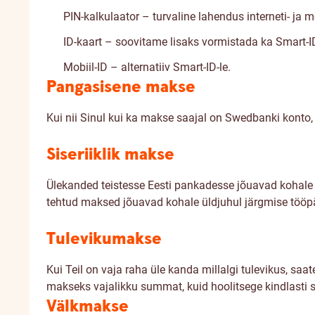
PIN-kalkulaator – turvaline lahendus interneti- ja m
ID-kaart – soovitame lisaks vormistada ka Smart-I
Mobiil-ID – alternatiiv Smart-ID-le.
Pangasisene makse
Kui nii Sinul kui ka makse saajal on Swedbanki konto, 
Siseriiklik makse
Ülekanded teistesse Eesti pankadesse jõuavad kohale ü
tehtud maksed jõuavad kohale üldjuhul järgmise tööp
Tulevikumakse
Kui Teil on vaja raha üle kanda millalgi tulevikus, s
makseks vajalikku summat, kuid hoolitsege kindlasti s
Välkmakse