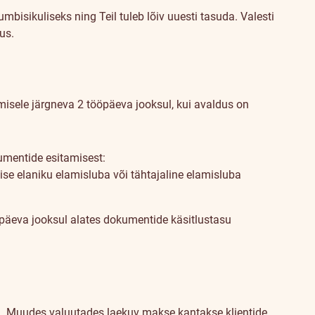
mbisikuliseks ning Teil tuleb lõiv uuesti tasuda. Valesti
us.
sele järgneva 2 tööpäeva jooksul, kui avaldus on
mentide esitamisest:
lise elaniku elamisluba või tähtajaline elamisluba
äeva jooksul alates dokumentide käsitlustasu
d. Muudes valuutades laekuv makse kantakse klientide