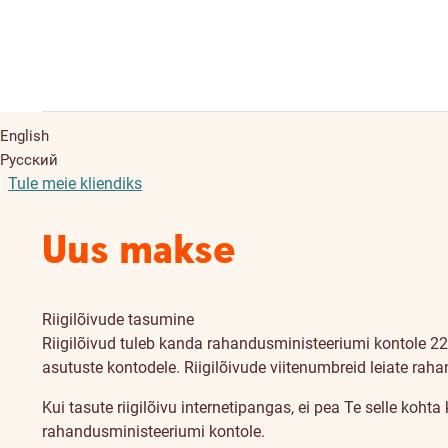
English
Русский
Tule meie kliendiks
Uus makse
Riigilõivude tasumine
Riigilõivud tuleb kanda rahandusministeeriumi kontole 22
asutuste kontodele. Riigilõivude viitenumbreid leiate rah
Kui tasute riigilõivu internetipangas, ei pea Te selle koht
rahandusministeeriumi kontole.