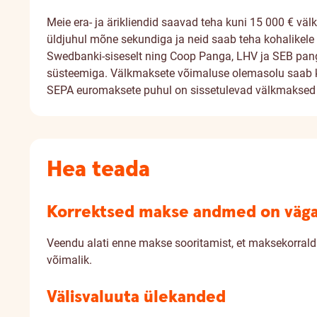
Meie era- ja ärikliendid saavad teha kuni 15 000 € väl
üldjuhul mõne sekundiga ja neid saab teha kohalikel
Swedbanki-siseselt ning Coop Panga, LHV ja SEB pang
süsteemiga. Välkmaksete võimaluse olemasolu saab ko
SEPA euromaksete puhul on sissetulevad välkmaksed tas
Hea teada
Korrektsed makse andmed on väga
Veendu alati enne makse sooritamist, et maksekorrald
võimalik.
Välisvaluuta ülekanded