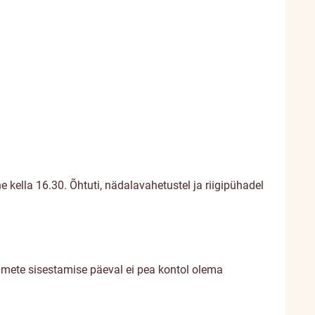
kella 16.30. Õhtuti, nädalavahetustel ja riigipühadel
ndmete sisestamise päeval ei pea kontol olema