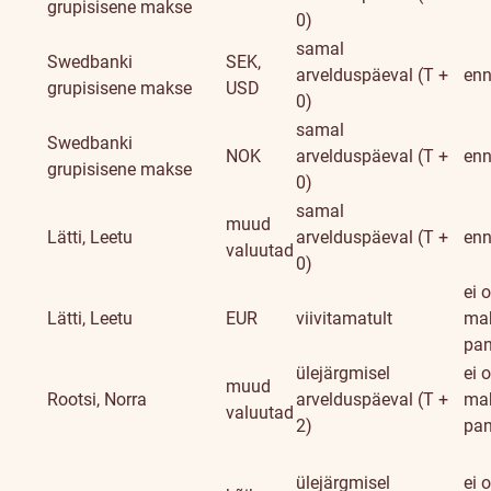
grupisisene makse
0)
samal
Swedbanki
SEK,
arvelduspäeval (T +
enn
grupisisene makse
USD
0)
samal
Swedbanki
NOK
arvelduspäeval (T +
enn
grupisisene makse
0)
samal
muud
Lätti, Leetu
arvelduspäeval (T +
enn
valuutad
0)
ei o
Lätti, Leetu
EUR
viivitamatult
mak
pa
ülejärgmisel
ei o
muud
Rootsi, Norra
arvelduspäeval (T +
mak
valuutad
2)
pa
ülejärgmisel
ei o