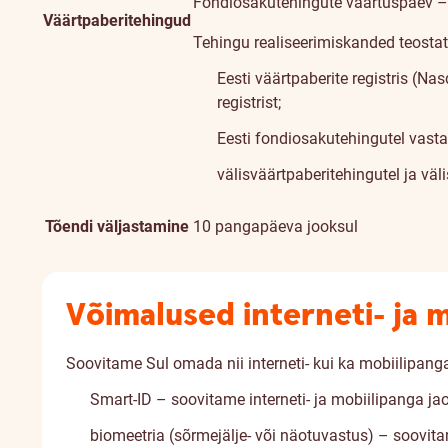
Fondiosakutehingute väärtuspäev – 
Väärtpaberitehingud
Tehingu realiseerimiskanded teosta
Eesti väärtpaberite registris (Na
registrist;
Eesti fondiosakutehingutel vastav
välisväärtpaberitehingutel ja vä
Tõendi väljastamine
10 pangapäeva jooksul
Võimalused interneti- ja 
Soovitame Sul omada nii interneti- kui ka mobiilipang
Smart-ID – soovitame interneti- ja mobiilipanga jao
biomeetria (sõrmejälje- või näotuvastus) – soovitam