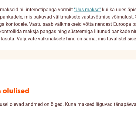
kmakseid nii internetipanga vormilt
"Uus makse"
kui ka uues äpi
e pankadele, mis pakuvad välkmaksete vastuvõtmise võimalust.
a kontodele. Vastu saab välkmakseid võtta nendest Euroopa pa
ntrollida maksja pangas ning süsteemiga liitunud pankade ni
uta. Väljuvate välkmaksete hind on sama, mis tavalistel siserii
 olulised
usel olevad andmed on õiged. Kuna maksed liiguvad tänapäeval v