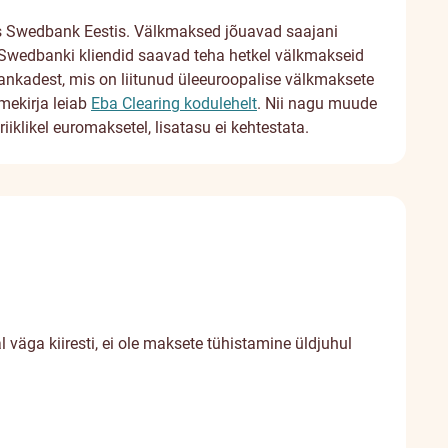
s Swedbank Eestis. Välkmaksed jõuavad saajani
 Swedbanki kliendid saavad teha hetkel välkmakseid
nkadest, mis on liitunud üleeuroopalise välkmaksete
mekirja leiab
Eba Clearing kodulehelt
. Nii nagu muude
klikel euromaksetel, lisatasu ei kehtestata.
äga kiiresti, ei ole maksete tühistamine üldjuhul