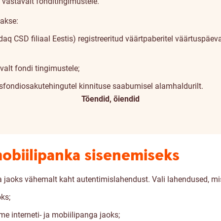
vastavalt fonditingimustele.
takse:
sdaq CSD filiaal Eestis) registreeritud väärtpaberitel väärtuspäev
alt fondi tingimustele;
lisfondiosakutehingutel kinnituse saabumisel alamhaldurilt.
Tõendid, õiendid
mobiilipanka sisenemiseks
a jaoks vähemalt kaht autentimislahendust. Vali lahendused, mi
ks;
e interneti- ja mobiilipanga jaoks;