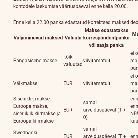
kontodele laekumise väärtuspäeval enne kella 20.00.
Enne kella 22.00 panka edastatud korrektsed maksed debi
Makse edastatakse
Ma
Väljaminevad maksed
Valuuta
korrespondentpanka
või saaja panka
ei o
kõik
Pangasisene makse
viivitamatult
mak
valuutad
pa
ei o
Välkmakse
EUR
viivitamatult
mak
pa
Siseriiklik makse,
enn
samal
Euroopa makse,
enn
EUR
arvelduspäeval (T +
siseriiklik kiirmakse ja
NB!
0)
Euroopa kiirmakse
kau
samal
Swedbanki
EUR
arvelduspäeval (T +
enn