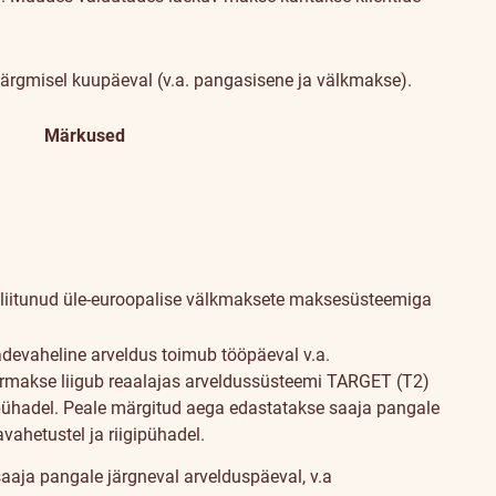
järgmisel kuupäeval (v.a. pangasisene ja välkmakse).
Märkused
 liitunud üle-euroopalise välkmaksete maksesüsteemiga
adevaheline arveldus toimub tööpäeval v.a.
iirmakse liigub reaalajas arveldussüsteemi TARGET (T2)
ipühadel. Peale märgitud aega edastatakse saaja pangale
vahetustel ja riigipühadel.
aaja pangale järgneval arvelduspäeval, v.a