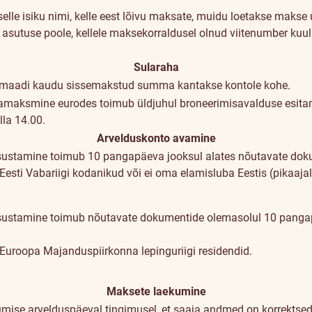
elle isiku nimi, kelle eest lõivu maksate, muidu loetakse makse u
 asutuse poole, kellele maksekorraldusel olnud viitenumber kuul
Sularaha
omaadi kaudu sissemakstud summa kantakse kontole kohe.
maksmine eurodes toimub üldjuhul broneerimisavalduse esitami
lla 14.00.
Arvelduskonto avamine
sustamine toimub 10 pangapäeva jooksul alates nõutavate doku
e Eesti Vabariigi kodanikud või ei oma elamisluba Eestis (pikaaja
sustamine toimub nõutavate dokumentide olemasolul 10 pangap
e Euroopa Majanduspiirkonna lepinguriigi residendid.
Maksete laekumine
mise arvelduspäeval tingimusel, et saaja andmed on korrektse