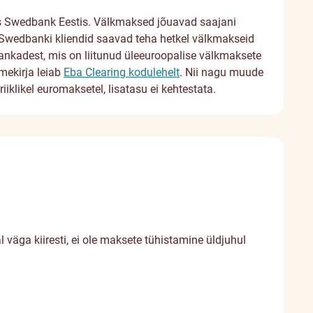
s Swedbank Eestis. Välkmaksed jõuavad saajani
 Swedbanki kliendid saavad teha hetkel välkmakseid
nkadest, mis on liitunud üleeuroopalise välkmaksete
mekirja leiab
Eba Clearing kodulehelt
. Nii nagu muude
klikel euromaksetel, lisatasu ei kehtestata.
äga kiiresti, ei ole maksete tühistamine üldjuhul