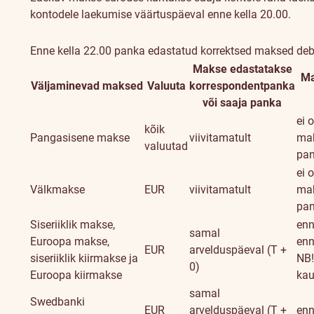
kontodele laekumise väärtuspäeval enne kella 20.00.
Enne kella 22.00 panka edastatud korrektsed maksed debi
Makse edastatakse
Ma
Väljaminevad maksed
Valuuta
korrespondentpanka
või saaja panka
ei o
kõik
Pangasisene makse
viivitamatult
mak
valuutad
pa
ei o
Välkmakse
EUR
viivitamatult
mak
pa
Siseriiklik makse,
enn
samal
Euroopa makse,
enn
EUR
arvelduspäeval (T +
siseriiklik kiirmakse ja
NB!
0)
Euroopa kiirmakse
kau
samal
Swedbanki
EUR
arvelduspäeval (T +
enn