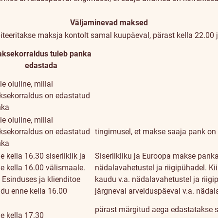
Väljaminevad maksed
teeritakse maksja kontolt samal kuupäeval, pärast kella 22.00 
ksekorraldus tuleb panka
edastada
le oluline, millal
sekorraldus on edastatud
nka
le oluline, millal
sekorraldus on edastatud
tingimusel, et makse saaja pank on
nka
e kella 16.30 siseriiklik ja
Siseriikliku ja Euroopa makse pank
e kella 16.00 välismaale.
nädalavahetustel ja riigipühadel. K
 Esinduses ja klienditoe
kaudu v.a. nädalavahetustel ja riig
du enne kella 16.00
järgneval arvelduspäeval v.a. nädala
pärast märgitud aega edastatakse s
e kella 17.30