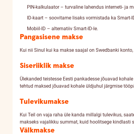
PIN-kalkulaator – turvaline lahendus interneti- ja m
ID-kaart – soovitame lisaks vormistada ka Smart-I
Mobiil-ID – alternatiiv Smart-ID-le.
Pangasisene makse
Kui nii Sinul kui ka makse saajal on Swedbanki konto, 
Siseriiklik makse
Ülekanded teistesse Eesti pankadesse jõuavad kohale ü
tehtud maksed jõuavad kohale üldjuhul järgmise tööp
Tulevikumakse
Kui Teil on vaja raha üle kanda millalgi tulevikus, s
makseks vajalikku summat, kuid hoolitsege kindlasti s
Välkmakse