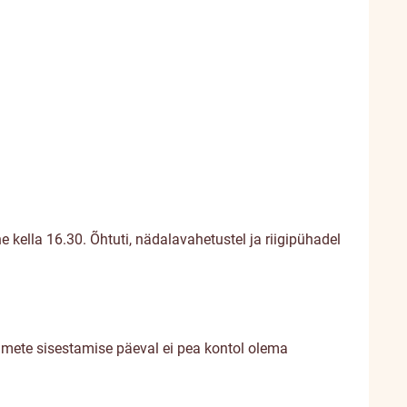
kella 16.30. Õhtuti, nädalavahetustel ja riigipühadel
ndmete sisestamise päeval ei pea kontol olema