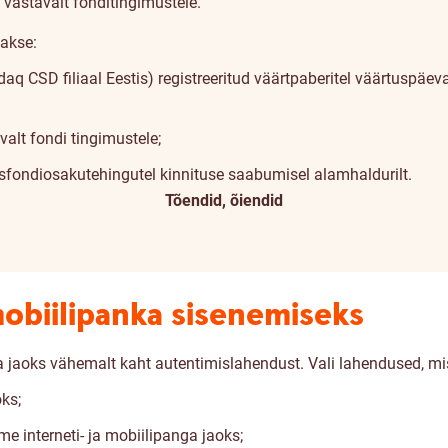
vastavalt fonditingimustele.
takse:
sdaq CSD filiaal Eestis) registreeritud väärtpaberitel väärtuspäev
alt fondi tingimustele;
lisfondiosakutehingutel kinnituse saabumisel alamhaldurilt.
Tõendid, õiendid
mobiilipanka sisenemiseks
a jaoks vähemalt kaht autentimislahendust. Vali lahendused, mi
ks;
e interneti- ja mobiilipanga jaoks;