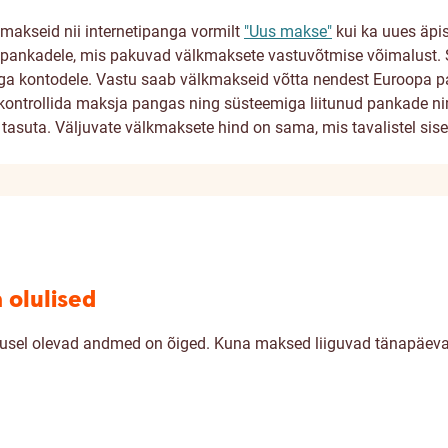
kmakseid nii internetipanga vormilt
"Uus makse"
kui ka uues äpi
e pankadele, mis pakuvad välkmaksete vastuvõtmise võimalust.
a kontodele. Vastu saab välkmakseid võtta nendest Euroopa pa
ntrollida maksja pangas ning süsteemiga liitunud pankade ni
uta. Väljuvate välkmaksete hind on sama, mis tavalistel siserii
 olulised
usel olevad andmed on õiged. Kuna maksed liiguvad tänapäeval v