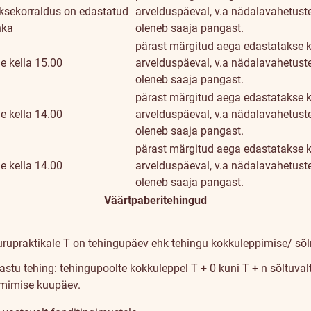
sekorraldus on edastatud
arvelduspäeval, v.a nädalavahetuste
nka
oleneb saaja pangast.
pärast märgitud aega edastatakse k
e kella 15.00
arvelduspäeval, v.a nädalavahetuste
oleneb saaja pangast.
pärast märgitud aega edastatakse k
e kella 14.00
arvelduspäeval, v.a nädalavahetuste
oleneb saaja pangast.
pärast märgitud aega edastatakse k
e kella 14.00
arvelduspäeval, v.a nädalavahetuste
oleneb saaja pangast.
Väärtpaberitehingud
turupraktikale
T on tehingupäev ehk tehingu kokkuleppimise/ sõ
stu tehing: tehingupoolte kokkuleppel T + 0 kuni T + n sõltuval
lmimise kuupäev.