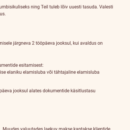
mbisikuliseks ning Teil tuleb lõiv uuesti tasuda. Valesti
us.
sele järgneva 2 tööpäeva jooksul, kui avaldus on
mentide esitamisest:
lise elaniku elamisluba või tähtajaline elamisluba
äeva jooksul alates dokumentide käsitlustasu
d. Muudes valuutades laekuv makse kantakse klientide