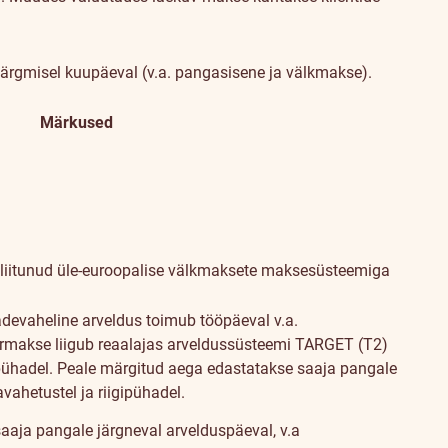
järgmisel kuupäeval (v.a. pangasisene ja välkmakse).
Märkused
 liitunud üle-euroopalise välkmaksete maksesüsteemiga
adevaheline arveldus toimub tööpäeval v.a.
iirmakse liigub reaalajas arveldussüsteemi TARGET (T2)
ipühadel. Peale märgitud aega edastatakse saaja pangale
vahetustel ja riigipühadel.
aaja pangale järgneval arvelduspäeval, v.a