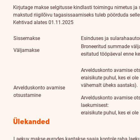
Kirjutage makse selgitusse kindlasti toimingu nimetus ja s
makstud riigilõivu tagasissaamiseks tuleb pöörduda selle
Kehtivad alates 01.11.2025
Sissemakse
Esinduses ja sularahaaut
Broneeritud summade välja
Väljamakse
esitatud tööpäeval enne ke
Arvelduskonto avamise ot
eraisikute puhul, kes ei ol
vähemalt üheks aastaks).
Arvelduskonto avamise
otsustamine
Arvelduskonto avamise ot
laekumisest:
eraisikute puhul, kes ei ol
Ülekanded
Laekuv makse eurodes kantakse saaja kontole raha laeku