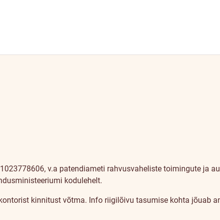
1023778606, v.a patendiameti rahvusvaheliste toimingute ja auto
andusministeeriumi kodulehelt.
a kontorist kinnitust võtma. Info riigilõivu tasumise kohta jõuab 