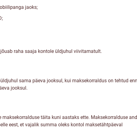
obiilipanga jaoks;
D;
jõuab raha saaja kontole üldjuhul viivitamatult.
ldjuhul sama päeva jooksul, kui maksekorraldus on tehtud enne 
äeva jooksul.
aate maksekorralduse täita kuni aastaks ette. Maksekorralduse a
elle eest, et vajalik summa oleks kontol maksetähtpäeval