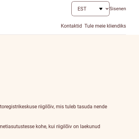
Sisenen
Kontaktid
Tule meie kliendiks
registrikeskuse riigilõiv, mis tuleb tasuda nende
ametiasutustesse kohe, kui riigilõiv on laekunud