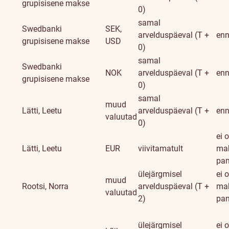
grupisisene makse
0)
samal
Swedbanki
SEK,
arvelduspäeval (T +
enn
grupisisene makse
USD
0)
samal
Swedbanki
NOK
arvelduspäeval (T +
enn
grupisisene makse
0)
samal
muud
Lätti, Leetu
arvelduspäeval (T +
enn
valuutad
0)
ei o
Lätti, Leetu
EUR
viivitamatult
mak
pa
ülejärgmisel
ei o
muud
Rootsi, Norra
arvelduspäeval (T +
mak
valuutad
2)
pa
ülejärgmisel
ei o