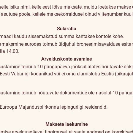
elle isiku nimi, kelle eest lõivu maksate, muidu loetakse makse u
 asutuse poole, kellele maksekorraldusel olnud viitenumber kuul
Sularaha
omaadi kaudu sissemakstud summa kantakse kontole kohe.
maksmine eurodes toimub üldjuhul broneerimisavalduse esitami
lla 14.00.
Arvelduskonto avamine
sustamine toimub 10 pangapäeva jooksul alates nõutavate doku
e Eesti Vabariigi kodanikud või ei oma elamisluba Eestis (pikaaja
sustamine toimub nõutavate dokumentide olemasolul 10 pangap
e Euroopa Majanduspiirkonna lepinguriigi residendid.
Maksete laekumine
mise arvelduspäeval tingimusel, et saaja andmed on korrektse