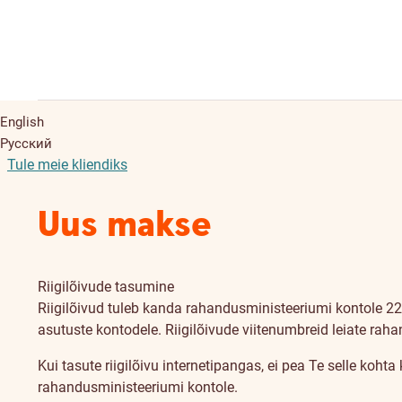
English
Русский
Tule meie kliendiks
Uus makse
Riigilõivude tasumine
Riigilõivud tuleb kanda rahandusministeeriumi kontole 22
asutuste kontodele. Riigilõivude viitenumbreid leiate rah
Kui tasute riigilõivu internetipangas, ei pea Te selle koht
rahandusministeeriumi kontole.