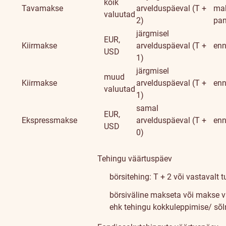
kõik
Tavamakse
arvelduspäeval (T +
mak
valuutad
2)
pa
järgmisel
EUR,
Kiirmakse
arvelduspäeval (T +
enn
USD
1)
järgmisel
muud
Kiirmakse
arvelduspäeval (T +
enn
valuutad
1)
samal
EUR,
Ekspressmakse
arvelduspäeval (T +
enn
USD
0)
Tehingu väärtuspäev
börsitehing: T + 2 või vastavalt 
börsiväline makseta või makse va
ehk tehingu kokkuleppimise/ sõ