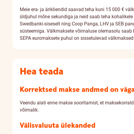
Meie era- ja ärikliendid saavad teha kuni 15 000 € väl
üldjuhul mõne sekundiga ja neid saab teha kohalikel
Swedbanki-siseselt ning Coop Panga, LHV ja SEB pang
süsteemiga. Välkmaksete võimaluse olemasolu saab ko
SEPA euromaksete puhul on sissetulevad välkmaksed tas
Hea teada
Korrektsed makse andmed on väga
Veendu alati enne makse sooritamist, et maksekorrald
võimalik.
Välisvaluuta ülekanded