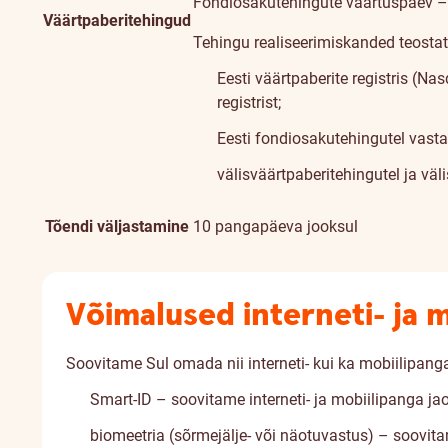
Fondiosakutehingute väärtuspäev – 
Väärtpaberitehingud
Tehingu realiseerimiskanded teosta
Eesti väärtpaberite registris (Na
registrist;
Eesti fondiosakutehingutel vastav
välisväärtpaberitehingutel ja vä
Tõendi väljastamine
10 pangapäeva jooksul
Võimalused interneti- ja 
Soovitame Sul omada nii interneti- kui ka mobiilipang
Smart-ID – soovitame interneti- ja mobiilipanga jao
biomeetria (sõrmejälje- või näotuvastus) – soovitam