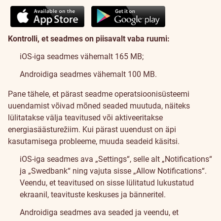
Kontrolli, et seadmes on piisavalt vaba ruumi:
iOS-iga seadmes vähemalt 165 MB;
Androidiga seadmes vähemalt 100 MB.
Pane tähele, et pärast seadme operatsioonisüsteemi
uuendamist võivad mõned seaded muutuda, näiteks
lülitatakse välja teavitused või aktiveeritakse
energiasäästurežiim. Kui pärast uuendust on äpi
kasutamisega probleeme, muuda seadeid käsitsi.
iOS-iga seadmes ava „Settings“, selle alt „Notifications“
ja „Swedbank“ ning vajuta sisse „Allow Notifications“.
Veendu, et teavitused on sisse lülitatud lukustatud
ekraanil, teavituste keskuses ja bänneritel.
Androidiga seadmes ava seaded ja veendu, et