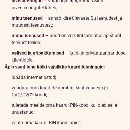
investeeringud
– vaata igal ajal, kuidas Sinu
investeeringutel läheb;
minu teenused
– annab kiire ülevaate Su laenudest ja
muudest teenustest;
muud teenused
– nüüd on veel lihtsam otse äpist uut
teenust tellida;
eelised ja eripakkumised
– kuld- ja privaatpanganduse
klientidele.
Äpis saad teha kõiki vajalikke kaarditoiminguid:
lubada internetiostud;
vaadata oma kaartide numbrit, kehtivusaega ja
CVC/CVC2-koodi;
tuletada meelde oma kaardi PIN-kood, kui oled selle
unustanud;
vaata oma kaardi PIN-koodi äpist;