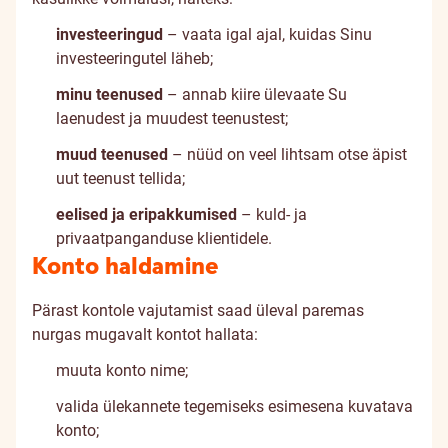
investeeringud
– vaata igal ajal, kuidas Sinu
investeeringutel läheb;
minu teenused
– annab kiire ülevaate Su
laenudest ja muudest teenustest;
muud teenused
– nüüd on veel lihtsam otse äpist
uut teenust tellida;
eelised ja eripakkumised
– kuld- ja
privaatpanganduse klientidele.
Konto haldamine
Pärast kontole vajutamist saad üleval paremas
nurgas mugavalt kontot hallata:
muuta konto nime;
valida ülekannete tegemiseks esimesena kuvatava
konto;