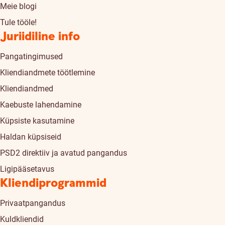
Meie blogi
Tule tööle!
Juriidiline info
Pangatingimused
Kliendiandmete töötlemine
Kliendiandmed
Kaebuste lahendamine
Küpsiste kasutamine
Haldan küpsiseid
PSD2 direktiiv ja avatud pangandus
Ligipääsetavus
Kliendiprogrammid
Privaatpangandus
Kuldkliendid