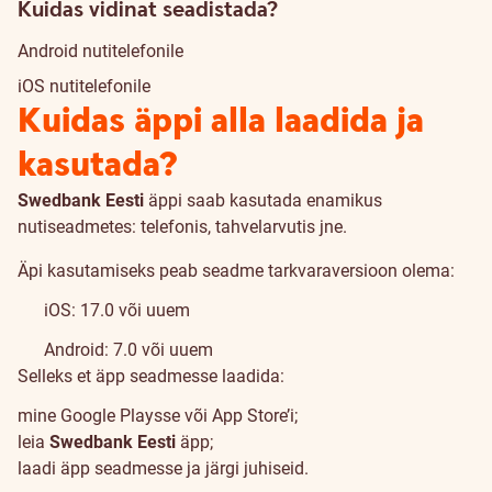
Kuidas vidinat seadistada?
Android nutitelefonile
iOS nutitelefonile
Kuidas äppi alla laadida ja
kasutada?
Swedbank Eesti
äppi saab kasutada enamikus
nutiseadmetes: telefonis, tahvelarvutis jne.
Äpi kasutamiseks peab seadme tarkvaraversioon olema:
iOS: 17.0 või uuem
Android: 7.0 või uuem
Selleks et äpp seadmesse laadida:
mine Google Playsse või App Store’i;
leia
Swedbank Eesti
äpp;
laadi äpp seadmesse ja järgi juhiseid.