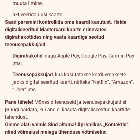
muuta limiite;
aktiveerida uusi kaarte.
Saad paremini kontrollida oma kaardi kasutust. Halda
digitaliseeritud Mastercard kaarte erinevates
digirahakottides ning vaata kaardiga seotud
teenusepakkujaid.
Digirahakotid
, nagu Apple Pay, Google Pay, Garmin Pay
jms;
Teenusepakkujad
, kus kasutatakse korduvmaksete
jaoks digitaliseeritud kaarti, näiteks “Netflix”, “Amazon”,
“Uber” jms.
Pane tähele!
Mõnesid teenuseid ja teenusepakkujaid ei
pruugi näidata, kui and ei kasuta digitaliseeritud kaartide
lahendust.
Oleme alati valmis Sind aitama! Äpi valikus „Kontaktid“
näed võimalusi meiega ühenduse võtmiseks: