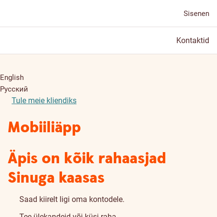
Sisenen
Kontaktid
English
Русский
Tule meie kliendiks
Mobiiliäpp
Äpis on kõik rahaasjad
Sinuga kaasas
Saad kiirelt ligi oma kontodele.
Tee ülekandeid või küsi raha.