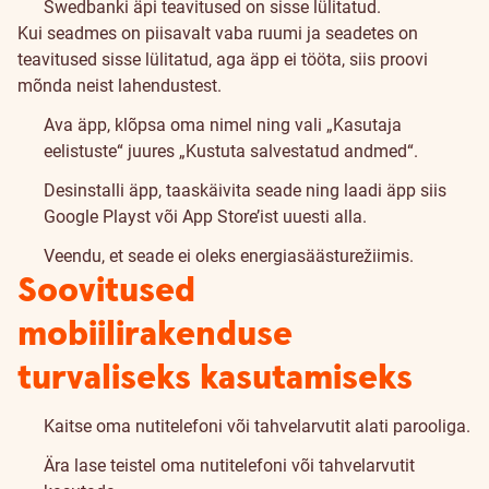
Swedbanki äpi teavitused on sisse lülitatud.
Kui seadmes on piisavalt vaba ruumi ja seadetes on
teavitused sisse lülitatud, aga äpp ei tööta, siis proovi
mõnda neist lahendustest.
Ava äpp, klõpsa oma nimel ning vali „Kasutaja
eelistuste“ juures „Kustuta salvestatud andmed“.
Desinstalli äpp, taaskäivita seade ning laadi äpp siis
Google Playst või App Store’ist uuesti alla.
Veendu, et seade ei oleks energiasäästurežiimis.
Soovitused
mobiilirakenduse
turvaliseks kasutamiseks
Kaitse oma nutitelefoni või tahvelarvutit alati parooliga.
Ära lase teistel oma nutitelefoni või tahvelarvutit