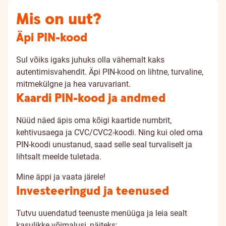
Mis on uut?
Äpi PIN-kood
Sul võiks igaks juhuks olla vähemalt kaks
autentimisvahendit. Äpi PIN-kood on lihtne, turvaline,
mitmekülgne ja hea varuvariant.
Kaardi PIN-kood ja andmed
Nüüd näed äpis oma kõigi kaartide numbrit,
kehtivusaega ja CVC/CVC2-koodi. Ning kui oled oma
PIN-koodi unustanud, saad selle seal turvaliselt ja
lihtsalt meelde tuletada.
Mine äppi ja vaata järele!
Investeeringud ja teenused
Tutvu uuendatud teenuste menüüga ja leia sealt
kasulikke võimalusi, näiteks: