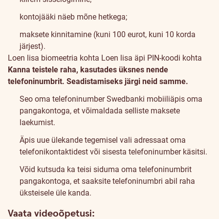
kontojääki näeb mõne hetkega;
maksete kinnitamine (kuni 100 eurot, kuni 10 korda
järjest).
Loen lisa biomeetria kohta
Loen lisa äpi PIN-koodi kohta
Kanna teistele raha, kasutades üksnes nende
telefoninumbrit. Seadistamiseks järgi neid samme.
Seo oma telefoninumber Swedbanki mobiiliäpis oma
pangakontoga, et võimaldada selliste maksete
laekumist.
Äpis uue ülekande tegemisel vali adressaat oma
telefonikontaktidest või sisesta telefoninumber käsitsi.
Võid kutsuda ka teisi siduma oma telefoninumbrit
pangakontoga, et saaksite telefoninumbri abil raha
üksteisele üle kanda.
Vaata videoõpetusi: