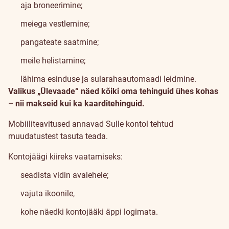
aja broneerimine;
meiega vestlemine;
pangateate saatmine;
meile helistamine;
lähima esinduse ja sularahaautomaadi leidmine.
Valikus „Ülevaade“ näed kõiki oma tehinguid ühes kohas
– nii makseid kui ka kaarditehinguid.
Mobiiliteavitused annavad Sulle kontol tehtud
muudatustest tasuta teada.
Kontojäägi kiireks vaatamiseks:
seadista vidin avalehele;
vajuta ikoonile,
kohe näedki kontojääki äppi logimata.