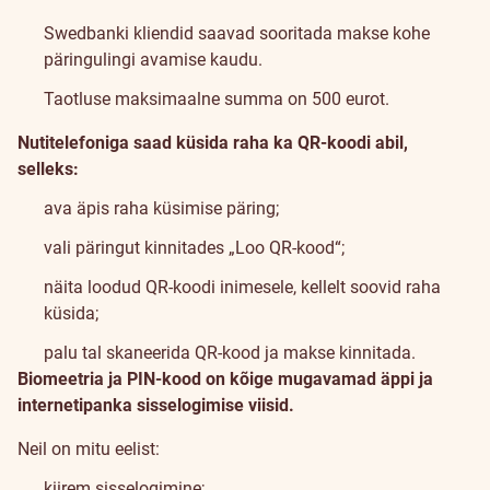
Swedbanki kliendid saavad sooritada makse kohe
päringulingi avamise kaudu.
Taotluse maksimaalne summa on 500 eurot.
Nutitelefoniga saad küsida raha ka QR-koodi abil,
selleks:
ava äpis raha küsimise päring;
vali päringut kinnitades „Loo QR-kood“;
näita loodud QR-koodi inimesele, kellelt soovid raha
küsida;
palu tal skaneerida QR-kood ja makse kinnitada.
Biomeetria ja PIN-kood on kõige mugavamad äppi ja
internetipanka sisselogimise viisid.
Neil on mitu eelist:
kiirem sisselogimine;