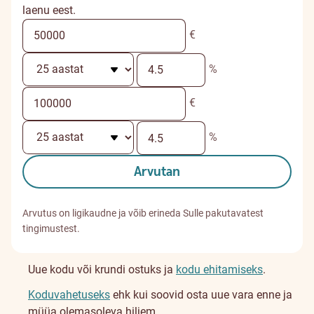
laenu eest.
€
%
€
%
Arvutan
Arvutus on ligikaudne ja võib erineda Sulle pakutavatest
tingimustest.
Uue kodu või krundi ostuks ja
kodu ehitamiseks
.
Koduvahetuseks
ehk kui soovid osta uue vara enne ja
müüa olemasoleva hiljem.