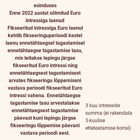
esinduses
Enne 2022 aastat sõlmitud Euro
intressiga laenud
Fikseeritud intressiga Euro laenul
kehtib fikseeringuperioodi kestel
laenu ennetähtaegsel tagastamisel
ennetähtaegse tagastamise tasu,
mis leitakse lepingu järgse
fikseeritud Euro intressi ning
ennetähtaegsest tagastamisest
arvates fikseeringu lõppemiseni
vastava perioodi fikseeritud Euro
intressi vahena. Ennetähtaegse
tagastamise tasu arvestatakse
3 kuu intresside
ennetähtaegsest tagastamise
summa (ei rakendata
päevast kuni lepingu järgse
3-kuulise
fikseeringu lõppemise päevani
etteteatamise korral)
vastava perioodi eest.