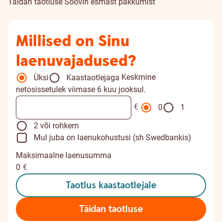
Täidan taotluse
Soovin esmast pakkumist
Millised on Sinu
laenuvajadused?
Keskmine
Üksi
Kaastaotlejaga
netosissetulek viimase 6 kuu jooksul.
€
0
1
2 või rohkem
Mul juba on laenukohustusi (sh Swedbankis)
Maksimaalne laenusumma
0
€
Taotlus kaastaotlejale
Täidan taotluse