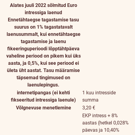
Alates juuli 2022 sõlmitud Euro
intressiga laenud
Ennetähtaegse tagastamise tasu
suurus on 1% tagastatavalt
laenusummalt, kui ennetähtaegse
tagastamise ja laenu
fikeeringuperioodi lõpptähtpäeva
vaheline periood on pikem kui üks
aasta, ja 0,5%, kui see periood ei
ületa üht aastat. Tasu määramise
täpsemad tingimused on
laenulepingus.
internetipangas (ei kehti
1 kuu intresside
fikseeritud intressiga laenule)
summa
Võlgnevuse menetlemine
3,20 €
EKP intress + 8%
aastas (hetkel 0,028%
päevas ja 10,40%