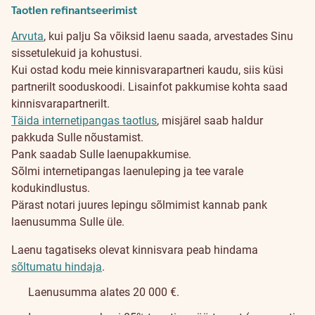
Taotlen refinantseerimist
Arvuta
, kui palju Sa võiksid laenu saada, arvestades Sinu
sissetulekuid ja kohustusi.
Kui ostad kodu meie kinnisvarapartneri kaudu, siis küsi
partnerilt sooduskoodi. Lisainfot pakkumise kohta saad
kinnisvarapartnerilt.
Täida internetipangas taotlus
, misjärel saab haldur
pakkuda Sulle nõustamist.
Pank saadab Sulle laenupakkumise.
Sõlmi internetipangas laenuleping ja tee varale
kodukindlustus.
Pärast notari juures lepingu sõlmimist kannab pank
laenusumma Sulle üle.
Laenu tagatiseks olevat kinnisvara peab hindama
sõltumatu hindaja
.
Laenusumma alates 20 000 €.