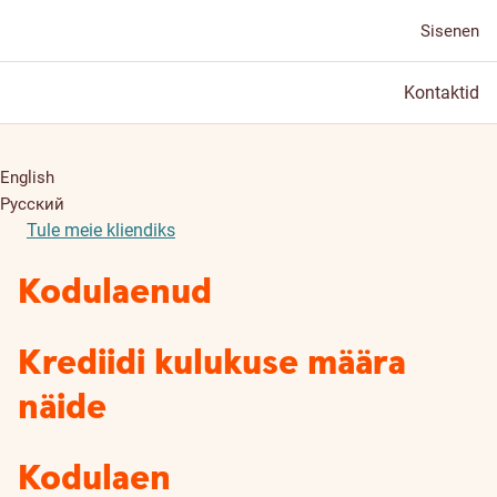
Sisenen
Kontaktid
English
Русский
Tule meie kliendiks
Kodulaenud
Krediidi kulukuse määra
näide
Kodulaen