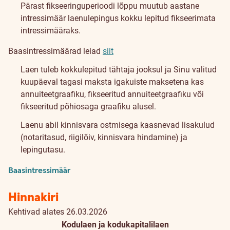
Pärast fikseeringuperioodi lõppu muutub aastane
intressimäär laenulepingus kokku lepitud fikseerimata
intressimääraks.
Baasintressimäärad leiad
siit
Laen tuleb kokkulepitud tähtaja jooksul ja Sinu valitud
kuupäeval tagasi maksta igakuiste maksetena kas
annuiteetgraafiku, fikseeritud annuiteetgraafiku või
fikseeritud põhiosaga graafiku alusel.
Laenu abil kinnisvara ostmisega kaasnevad lisakulud
(notaritasud, riigilõiv, kinnisvara hindamine) ja
lepingutasu.
Baasintressimäär
Hinnakiri
Kehtivad alates 26.03.2026
Kodulaen ja kodukapitalilaen