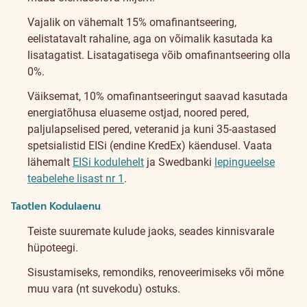
Vajalik on vähemalt 15% omafinantseering,
eelistatavalt rahaline, aga on võimalik kasutada ka
lisatagatist. Lisatagatisega võib omafinantseering olla
0%.
Väiksemat, 10% omafinantseeringut saavad kasutada
energiatõhusa eluaseme ostjad, noored pered,
paljulapselised pered, veteranid ja kuni 35-aastased
spetsialistid EISi (endine KredEx) käendusel. Vaata
lähemalt
EISi kodulehelt
ja Swedbanki
lepingueelse
teabelehe lisast nr 1
.
Taotlen Kodulaenu
Teiste suuremate kulude jaoks, seades kinnisvarale
hüpoteegi.
Sisustamiseks, remondiks, renoveerimiseks või mõne
muu vara (nt suvekodu) ostuks.