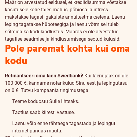
Määr on arvestatud eeldusel, et krediidisumma võetakse
kasutusele kohe täies mahus, põhiosa ja intress
makstakse tagasi igakuiste annuiteetmaksetena. Laenu
leping tagatakse hüpoteegiga ja laenu võtmisel tuleb
sõlmida ka kodukindlustus. Määras ei ole arvestatud
tagatise seadmise ja kindlustamisega seotud kulusid.
Pole paremat kohta kui oma
kodu
Refinantseeri oma laen Swedbanki!
Kui laenujääk on üle
100 000 €, kanname notarikulud Sinu eest ja lepingutasu
on 0 €.
Tutvu kampaania tingimustega
Teeme koduostu Sulle lihtsaks.
Taotlus saab kiiresti vastuse.
Laenu võib enne tähtaega tagastada ja lepingut
internetipangas muuta.