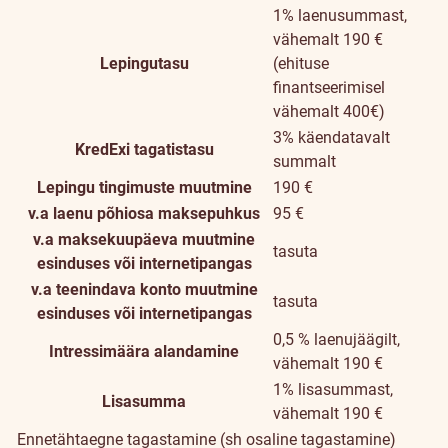
1% laenusummast,
vähemalt 190 €
Lepingutasu
(ehituse
finantseerimisel
vähemalt 400€)
3% käendatavalt
KredExi tagatistasu
summalt
Lepingu tingimuste muutmine
190 €
v.a laenu põhiosa maksepuhkus
95 €
v.a maksekuupäeva muutmine
tasuta
esinduses või internetipangas
v.a teenindava konto muutmine
tasuta
esinduses või internetipangas
0,5 % laenujäägilt,
Intressimäära alandamine
vähemalt 190 €
1% lisasummast,
Lisasumma
vähemalt 190 €
Ennetähtaegne tagastamine (sh osaline tagastamine)