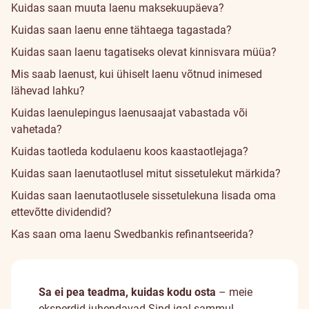
Kuidas saan muuta laenu maksekuupäeva?
Kuidas saan laenu enne tähtaega tagastada?
Kuidas saan laenu tagatiseks olevat kinnisvara müüa?
Mis saab laenust, kui ühiselt laenu võtnud inimesed
lähevad lahku?
Kuidas laenulepingus laenusaajat vabastada või
vahetada?
Kuidas taotleda kodulaenu koos kaastaotlejaga?
Kuidas saan laenutaotlusel mitut sissetulekut märkida?
Kuidas saan laenutaotlusele sissetulekuna lisada oma
ettevõtte dividendid?
Kas saan oma laenu Swedbankis refinantseerida?
Sa ei pea teadma, kuidas kodu osta
– meie
eksperdid juhendavad Sind igal sammul.