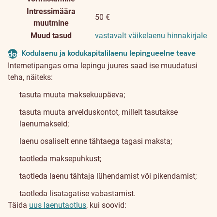
Intressimäära
50 €
muutmine
Muud tasud
vastavalt väikelaenu hinnakirjale
Kodulaenu ja kodukapitalilaenu lepingueelne teave
document
Internetipangas oma lepingu juures saad ise muudatusi
teha, näiteks:
tasuta muuta maksekuupäeva;
tasuta muuta arvelduskontot, millelt tasutakse
laenumakseid;
laenu osaliselt enne tähtaega tagasi maksta;
taotleda maksepuhkust;
taotleda laenu tähtaja lühendamist või pikendamist;
taotleda lisatagatise vabastamist.
Täida
uus laenutaotlus
, kui soovid: