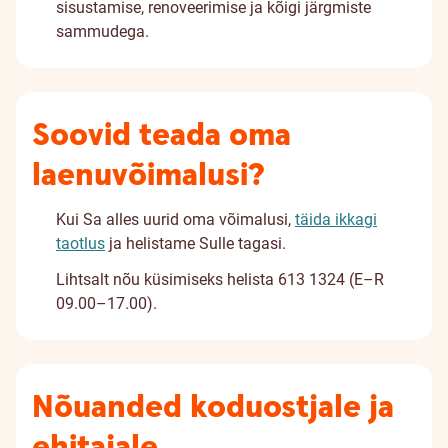
sisustamise, renoveerimise ja kõigi järgmiste
sammudega.
Soovid teada oma
laenuvõimalusi?
Kui Sa alles uurid oma võimalusi,
täida ikkagi
taotlus
ja helistame Sulle tagasi.
Lihtsalt nõu küsimiseks helista 613 1324 (E–R
09.00–17.00).
Nõuanded koduostjale ja
ehitajale