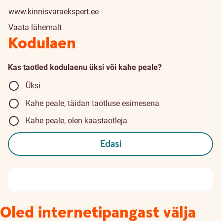
www.kinnisvaraekspert.ee
Vaata lähemalt
Kodulaen
Kas taotled kodulaenu üksi või kahe peale?
Üksi
Kahe peale, täidan taotluse esimesena
Kahe peale, olen kaastaotleja
Edasi
Oled internetipangast välja