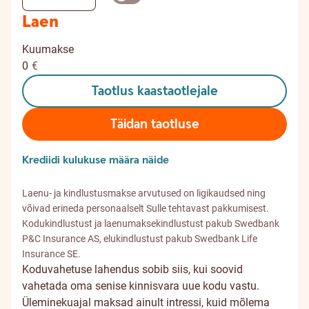
Laen
Kuumakse
0
€
Taotlus kaastaotlejale
Täidan taotluse
Krediidi kulukuse määra näide
Laenu- ja kindlustusmakse arvutused on ligikaudsed ning
võivad erineda personaalselt Sulle tehtavast pakkumisest.
Kodukindlustust ja laenumaksekindlustust pakub Swedbank
P&C Insurance AS, elukindlustust pakub Swedbank Life
Insurance SE.
Koduvahetuse lahendus sobib siis, kui soovid
vahetada oma senise kinnisvara uue kodu vastu.
Üleminekuajal maksad ainult intressi, kuid mõlema