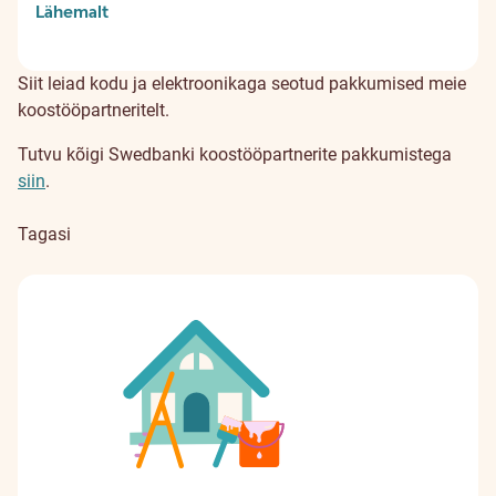
Lähemalt
Siit leiad kodu ja elektroonikaga seotud pakkumised meie
koostööpartneritelt.
Tutvu kõigi Swedbanki koostööpartnerite pakkumistega
siin
.
Tagasi