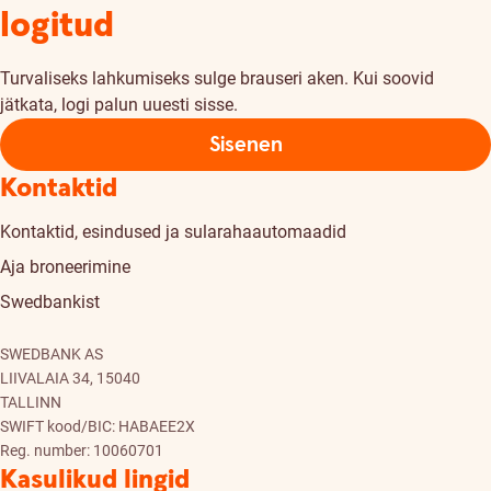
logitud
Turvaliseks lahkumiseks sulge brauseri aken. Kui soovid
jätkata, logi palun uuesti sisse.
Sisenen
Kontaktid
Kontaktid, esindused ja sularahaautomaadid
Aja broneerimine
Swedbankist
SWEDBANK AS
LIIVALAIA 34, 15040
TALLINN
SWIFT kood/BIC: HABAEE2X
Reg. number: 10060701
Kasulikud lingid