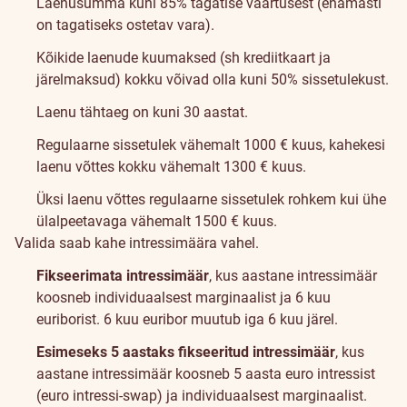
Laenusumma kuni 85% tagatise väärtusest (enamasti
on tagatiseks ostetav vara).
Kõikide laenude kuumaksed (sh krediitkaart ja
järelmaksud) kokku võivad olla kuni 50% sissetulekust.
Laenu tähtaeg on kuni 30 aastat.
Regulaarne sissetulek vähemalt 1000 € kuus, kahekesi
laenu võttes kokku vähemalt 1300 € kuus.
Üksi laenu võttes regulaarne sissetulek rohkem kui ühe
ülalpeetavaga vähemalt 1500 € kuus.
Valida saab kahe intressimäära vahel.
Fikseerimata intressimäär
, kus aastane intressimäär
koosneb individuaalsest marginaalist ja 6 kuu
euriborist. 6 kuu euribor muutub iga 6 kuu järel.
Esimeseks 5 aastaks fikseeritud intressimäär
, kus
aastane intressimäär koosneb 5 aasta euro intressist
(euro intressi-swap) ja individuaalsest marginaalist.