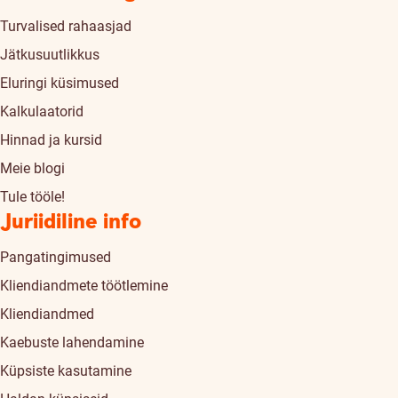
Turvalised rahaasjad
Jätkusuutlikkus
Eluringi küsimused
Kalkulaatorid
Hinnad ja kursid
Meie blogi
Tule tööle!
Juriidiline info
Pangatingimused
Kliendiandmete töötlemine
Kliendiandmed
Kaebuste lahendamine
Küpsiste kasutamine