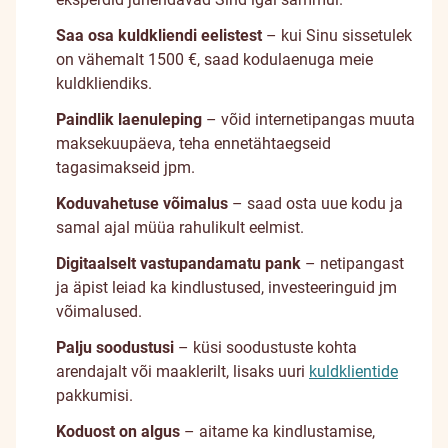
Saa osa kuldkliendi eelistest
– kui Sinu sissetulek
on vähemalt 1500 €, saad kodulaenuga meie
kuldkliendiks.
Paindlik laenuleping
– võid internetipangas muuta
maksekuupäeva, teha ennetähtaegseid
tagasimakseid jpm.
Koduvahetuse võimalus
– saad osta uue kodu ja
samal ajal müüa rahulikult eelmist.
Digitaalselt vastupandamatu pank
– netipangast
ja äpist leiad ka kindlustused, investeeringuid jm
võimalused.
Palju soodustusi
– küsi soodustuste kohta
arendajalt või maaklerilt, lisaks uuri
kuldklientide
pakkumisi.
Koduost on algus
– aitame ka kindlustamise,