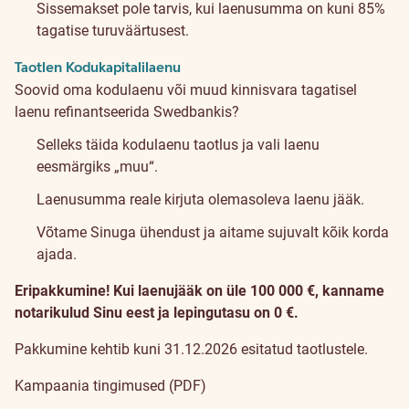
Sissemakset pole tarvis, kui laenusumma on kuni 85%
tagatise turuväärtusest.
Taotlen Kodukapitalilaenu
Soovid oma kodulaenu või muud kinnisvara tagatisel
laenu refinantseerida Swedbankis?
Selleks täida kodulaenu taotlus ja vali laenu
eesmärgiks „muu“.
Laenusumma reale kirjuta olemasoleva laenu jääk.
Võtame Sinuga ühendust ja aitame sujuvalt kõik korda
ajada.
Eripakkumine! Kui laenujääk on üle 100 000 €, kanname
notarikulud Sinu eest ja lepingutasu on 0 €.
Pakkumine kehtib kuni 31.12.2026 esitatud taotlustele.
Kampaania tingimused (PDF)