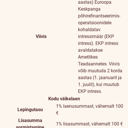
aastas)
Euroopa
Keskpanga
põhirefinantseerimis-
operatsioonidele
kohaldatav
Viivis
intressimäär (EKP
intress). EKP intress
avaldatakse
Ametlikes
Teadaannetes. Viivis
võib muutuda 2 korda
aastas (1. jaanuaril ja
1. juulil), kui muutub
EKP intress.
Kodu väikelaen
1% laenusummast, vähemalt 100
Lepingutasu
€
Lisasumma
1% lisasummast, vähemalt 100 €
vormistamine