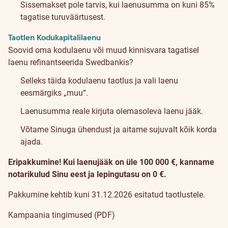
Sissemakset pole tarvis, kui laenusumma on kuni 85%
tagatise turuväärtusest.
Taotlen Kodukapitalilaenu
Soovid oma kodulaenu või muud kinnisvara tagatisel
laenu refinantseerida Swedbankis?
Selleks täida kodulaenu taotlus ja vali laenu
eesmärgiks „muu“.
Laenusumma reale kirjuta olemasoleva laenu jääk.
Võtame Sinuga ühendust ja aitame sujuvalt kõik korda
ajada.
Eripakkumine! Kui laenujääk on üle 100 000 €, kanname
notarikulud Sinu eest ja lepingutasu on 0 €.
Pakkumine kehtib kuni 31.12.2026 esitatud taotlustele.
Kampaania tingimused (PDF)