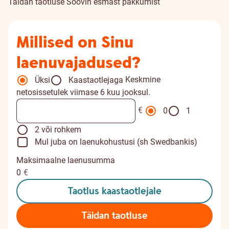
Täidan taotluse
Soovin esmast pakkumist
Millised on Sinu
laenuvajadused?
Keskmine
Üksi
Kaastaotlejaga
netosissetulek viimase 6 kuu jooksul.
€
0
1
2 või rohkem
Mul juba on laenukohustusi (sh Swedbankis)
Maksimaalne laenusumma
0
€
Taotlus kaastaotlejale
Täidan taotluse