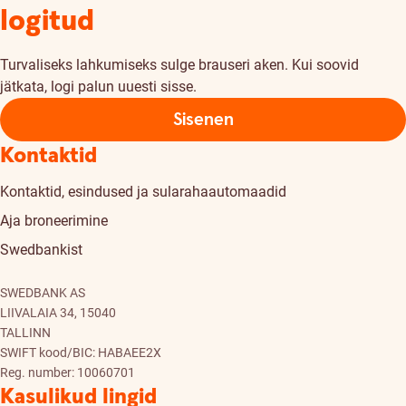
logitud
Turvaliseks lahkumiseks sulge brauseri aken. Kui soovid
jätkata, logi palun uuesti sisse.
Sisenen
Kontaktid
Kontaktid, esindused ja sularahaautomaadid
Aja broneerimine
Swedbankist
SWEDBANK AS
LIIVALAIA 34, 15040
TALLINN
SWIFT kood/BIC: HABAEE2X
Reg. number: 10060701
Kasulikud lingid