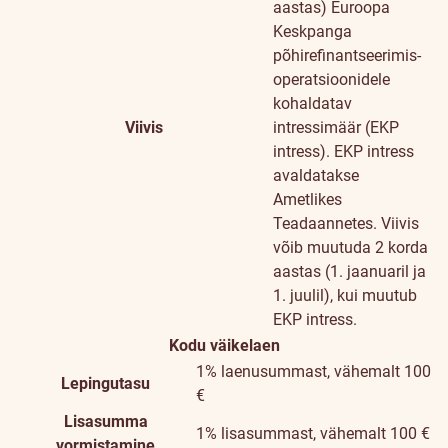
aastas)
Euroopa
Keskpanga
põhirefinantseerimis-
operatsioonidele
kohaldatav
Viivis
intressimäär (EKP
intress). EKP intress
avaldatakse
Ametlikes
Teadaannetes. Viivis
võib muutuda 2 korda
aastas (1. jaanuaril ja
1. juulil), kui muutub
EKP intress.
Kodu väikelaen
1% laenusummast, vähemalt 100
Lepingutasu
€
Lisasumma
1% lisasummast, vähemalt 100 €
vormistamine