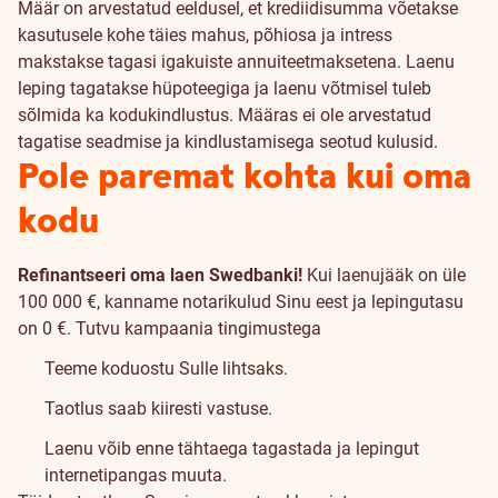
Määr on arvestatud eeldusel, et krediidisumma võetakse
kasutusele kohe täies mahus, põhiosa ja intress
makstakse tagasi igakuiste annuiteetmaksetena. Laenu
leping tagatakse hüpoteegiga ja laenu võtmisel tuleb
sõlmida ka kodukindlustus. Määras ei ole arvestatud
tagatise seadmise ja kindlustamisega seotud kulusid.
Pole paremat kohta kui oma
kodu
Refinantseeri oma laen Swedbanki!
Kui laenujääk on üle
100 000 €, kanname notarikulud Sinu eest ja lepingutasu
on 0 €.
Tutvu kampaania tingimustega
Teeme koduostu Sulle lihtsaks.
Taotlus saab kiiresti vastuse.
Laenu võib enne tähtaega tagastada ja lepingut
internetipangas muuta.