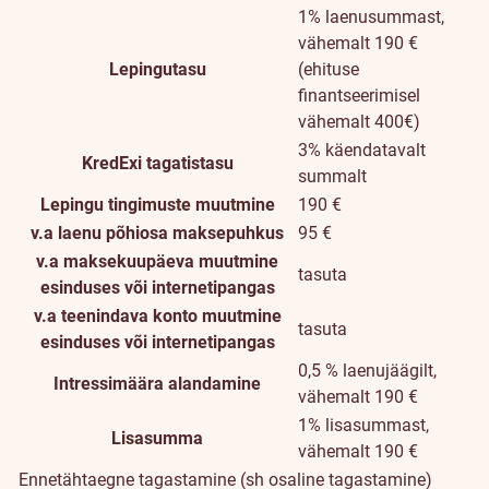
1% laenusummast,
vähemalt 190 €
Lepingutasu
(ehituse
finantseerimisel
vähemalt 400€)
3% käendatavalt
KredExi tagatistasu
summalt
Lepingu tingimuste muutmine
190 €
v.a laenu põhiosa maksepuhkus
95 €
v.a maksekuupäeva muutmine
tasuta
esinduses või internetipangas
v.a teenindava konto muutmine
tasuta
esinduses või internetipangas
0,5 % laenujäägilt,
Intressimäära alandamine
vähemalt 190 €
1% lisasummast,
Lisasumma
vähemalt 190 €
Ennetähtaegne tagastamine (sh osaline tagastamine)