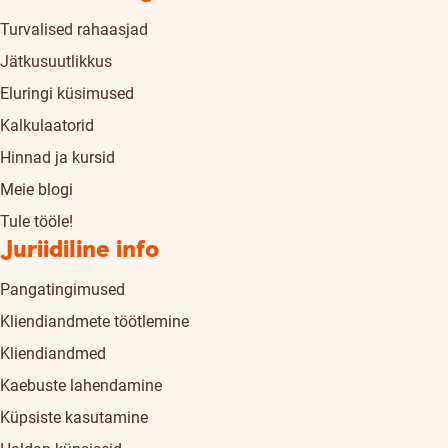
Turvalised rahaasjad
Jätkusuutlikkus
Eluringi küsimused
Kalkulaatorid
Hinnad ja kursid
Meie blogi
Tule tööle!
Juriidiline info
Pangatingimused
Kliendiandmete töötlemine
Kliendiandmed
Kaebuste lahendamine
Küpsiste kasutamine