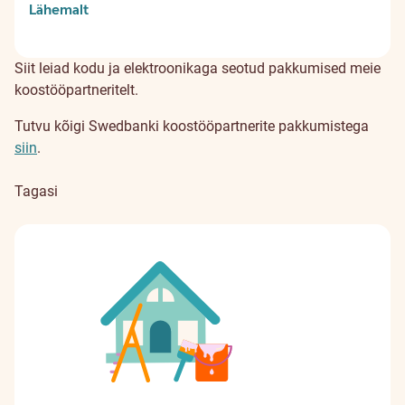
Lähemalt
Siit leiad kodu ja elektroonikaga seotud pakkumised meie
koostööpartneritelt.
Tutvu kõigi Swedbanki koostööpartnerite pakkumistega
siin
.
Tagasi