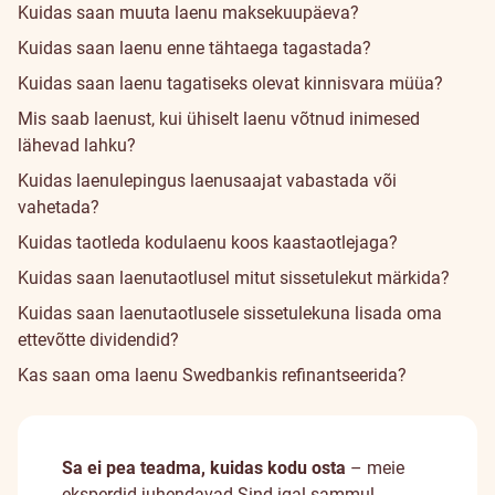
Kuidas saan muuta laenu maksekuupäeva?
Kuidas saan laenu enne tähtaega tagastada?
Kuidas saan laenu tagatiseks olevat kinnisvara müüa?
Mis saab laenust, kui ühiselt laenu võtnud inimesed
lähevad lahku?
Kuidas laenulepingus laenusaajat vabastada või
vahetada?
Kuidas taotleda kodulaenu koos kaastaotlejaga?
Kuidas saan laenutaotlusel mitut sissetulekut märkida?
Kuidas saan laenutaotlusele sissetulekuna lisada oma
ettevõtte dividendid?
Kas saan oma laenu Swedbankis refinantseerida?
Sa ei pea teadma, kuidas kodu osta
– meie
eksperdid juhendavad Sind igal sammul.