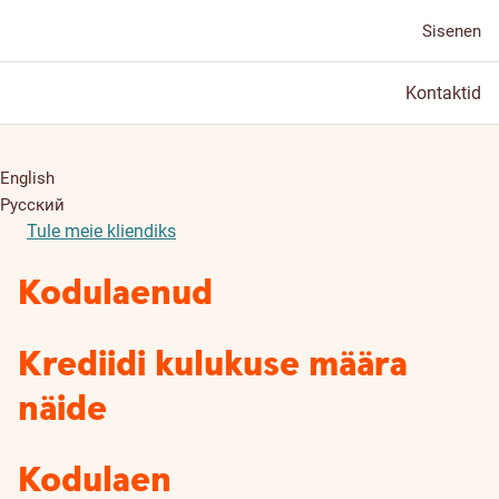
Sisenen
Kontaktid
English
Русский
Tule meie kliendiks
Kodulaenud
Krediidi kulukuse määra
näide
Kodulaen