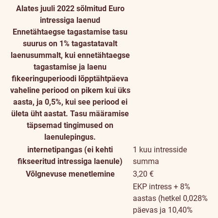
Alates juuli 2022 sõlmitud Euro
intressiga laenud
Ennetähtaegse tagastamise tasu
suurus on 1% tagastatavalt
laenusummalt, kui ennetähtaegse
tagastamise ja laenu
fikeeringuperioodi lõpptähtpäeva
vaheline periood on pikem kui üks
aasta, ja 0,5%, kui see periood ei
ületa üht aastat. Tasu määramise
täpsemad tingimused on
laenulepingus.
internetipangas (ei kehti
1 kuu intresside
fikseeritud intressiga laenule)
summa
Võlgnevuse menetlemine
3,20 €
EKP intress + 8%
aastas (hetkel 0,028%
päevas ja 10,40%