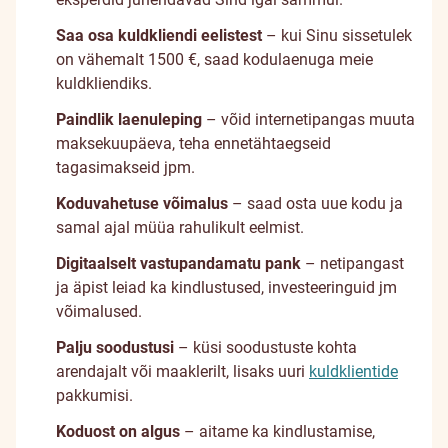
Saa osa kuldkliendi eelistest
– kui Sinu sissetulek
on vähemalt 1500 €, saad kodulaenuga meie
kuldkliendiks.
Paindlik laenuleping
– võid internetipangas muuta
maksekuupäeva, teha ennetähtaegseid
tagasimakseid jpm.
Koduvahetuse võimalus
– saad osta uue kodu ja
samal ajal müüa rahulikult eelmist.
Digitaalselt vastupandamatu pank
– netipangast
ja äpist leiad ka kindlustused, investeeringuid jm
võimalused.
Palju soodustusi
– küsi soodustuste kohta
arendajalt või maaklerilt, lisaks uuri
kuldklientide
pakkumisi.
Koduost on algus
– aitame ka kindlustamise,