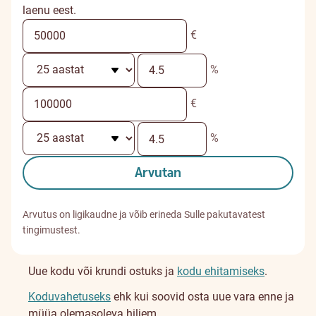
laenu eest.
€
%
€
%
Arvutan
Arvutus on ligikaudne ja võib erineda Sulle pakutavatest
tingimustest.
Uue kodu või krundi ostuks ja
kodu ehitamiseks
.
Koduvahetuseks
ehk kui soovid osta uue vara enne ja
müüa olemasoleva hiljem.