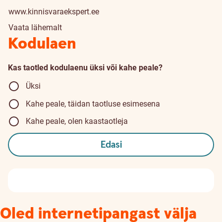
www.kinnisvaraekspert.ee
Vaata lähemalt
Kodulaen
Kas taotled kodulaenu üksi või kahe peale?
Üksi
Kahe peale, täidan taotluse esimesena
Kahe peale, olen kaastaotleja
Edasi
Oled internetipangast välja