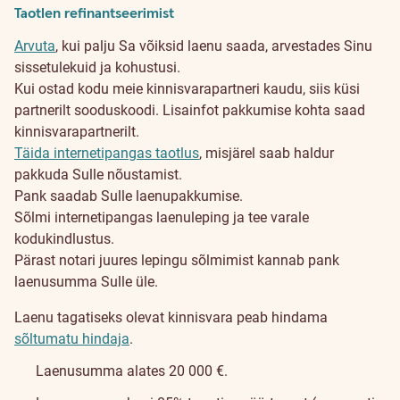
Taotlen refinantseerimist
Arvuta
, kui palju Sa võiksid laenu saada, arvestades Sinu
sissetulekuid ja kohustusi.
Kui ostad kodu meie kinnisvarapartneri kaudu, siis küsi
partnerilt sooduskoodi. Lisainfot pakkumise kohta saad
kinnisvarapartnerilt.
Täida internetipangas taotlus
, misjärel saab haldur
pakkuda Sulle nõustamist.
Pank saadab Sulle laenupakkumise.
Sõlmi internetipangas laenuleping ja tee varale
kodukindlustus.
Pärast notari juures lepingu sõlmimist kannab pank
laenusumma Sulle üle.
Laenu tagatiseks olevat kinnisvara peab hindama
sõltumatu hindaja
.
Laenusumma alates 20 000 €.