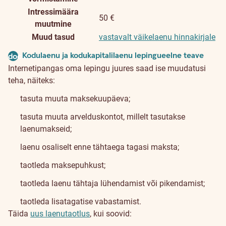
Intressimäära
50 €
muutmine
Muud tasud
vastavalt väikelaenu hinnakirjale
Kodulaenu ja kodukapitalilaenu lepingueelne teave
document
Internetipangas oma lepingu juures saad ise muudatusi
teha, näiteks:
tasuta muuta maksekuupäeva;
tasuta muuta arvelduskontot, millelt tasutakse
laenumakseid;
laenu osaliselt enne tähtaega tagasi maksta;
taotleda maksepuhkust;
taotleda laenu tähtaja lühendamist või pikendamist;
taotleda lisatagatise vabastamist.
Täida
uus laenutaotlus
, kui soovid: