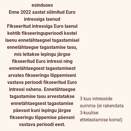
esinduses
Enne 2022 aastat sõlmitud Euro
intressiga laenud
Fikseeritud intressiga Euro laenul
kehtib fikseeringuperioodi kestel
laenu ennetähtaegsel tagastamisel
ennetähtaegse tagastamise tasu,
mis leitakse lepingu järgse
fikseeritud Euro intressi ning
ennetähtaegsest tagastamisest
arvates fikseeringu lõppemiseni
vastava perioodi fikseeritud Euro
intressi vahena. Ennetähtaegse
tagastamise tasu arvestatakse
3 kuu intresside
ennetähtaegsest tagastamise
summa (ei rakendata
päevast kuni lepingu järgse
3-kuulise
fikseeringu lõppemise päevani
etteteatamise korral)
vastava perioodi eest.