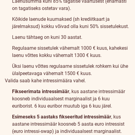
Laenusumma kuni 85% tagatise väärtusest (enamasti
on tagatiseks ostetav vara).
Kõikide laenude kuumaksed (sh krediitkaart ja
järelmaksud) kokku võivad olla kuni 50% sissetulekust.
Laenu tähtaeg on kuni 30 aastat.
Regulaarne sissetulek vähemalt 1000 € kuus, kahekesi
laenu võttes kokku vähemalt 1300 € kuus.
Üksi laenu võttes regulaarne sissetulek rohkem kui ühe
ülalpeetavaga vähemalt 1500 € kuus.
Valida saab kahe intressimäära vahel.
Fikseerimata intressimäär
, kus aastane intressimäär
koosneb individuaalsest marginaalist ja 6 kuu
euriborist. 6 kuu euribor muutub iga 6 kuu järel.
Esimeseks 5 aastaks fikseeritud intressimäär
, kus
aastane intressimäär koosneb 5 aasta euro intressist
(euro intressi-swap) ja individuaalsest marginaalist.