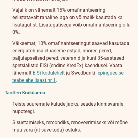
Vajalik on vähemalt 15% omafinantseering,
eelistatavalt rahaline, aga on võimalik kasutada ka
lisatagatist. Lisatagatisega võib omafinantseering olla
0%.
Väiksemat, 10% omafinantseeringut saavad kasutada
energiatõhusa eluaseme ostjad, noored pered,
paljulapselised pered, veteranid ja kuni 35-aastased
spetsialistid EISi (endine KredEx) käendusel. Vaata
lähemalt
EISi kodulehelt
ja Swedbanki
lepingueelse
teabelehe lisast nr 1
.
Taotlen Kodulaenu
Teiste suuremate kulude jaoks, seades kinnisvarale
hüpoteegi.
Sisustamiseks, remondiks, renoveerimiseks või mõne
muu vara (nt suvekodu) ostuks.