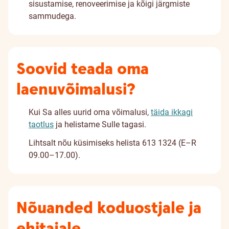
sisustamise, renoveerimise ja kõigi järgmiste
sammudega.
Soovid teada oma
laenuvõimalusi?
Kui Sa alles uurid oma võimalusi,
täida ikkagi
taotlus
ja helistame Sulle tagasi.
Lihtsalt nõu küsimiseks helista 613 1324 (E–R
09.00–17.00).
Nõuanded koduostjale ja
ehitajale