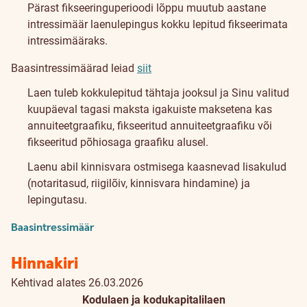
Pärast fikseeringuperioodi lõppu muutub aastane
intressimäär laenulepingus kokku lepitud fikseerimata
intressimääraks.
Baasintressimäärad leiad
siit
Laen tuleb kokkulepitud tähtaja jooksul ja Sinu valitud
kuupäeval tagasi maksta igakuiste maksetena kas
annuiteetgraafiku, fikseeritud annuiteetgraafiku või
fikseeritud põhiosaga graafiku alusel.
Laenu abil kinnisvara ostmisega kaasnevad lisakulud
(notaritasud, riigilõiv, kinnisvara hindamine) ja
lepingutasu.
Baasintressimäär
Hinnakiri
Kehtivad alates 26.03.2026
Kodulaen ja kodukapitalilaen