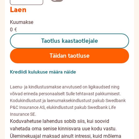
Laen
Kuumakse
0
€
Taotlus kaastaotlejale
Täidan taotluse
Krediidi kulukuse määra näide
Laenu- ja kindlustusmakse arvutused on ligikaudsed ning
võivad erineda personaalselt Sulle tehtavast pakkumisest.
Kodukindlustust ja laenumaksekindlustust pakub Swedbank
P&C Insurance AS, elukindlustust pakub Swedbank Life
Insurance SE.
Koduvahetuse lahendus sobib siis, kui soovid
vahetada oma senise kinnisvara uue kodu vastu.
Üleminekuajal maksad ainult intressi, kuid mõlema