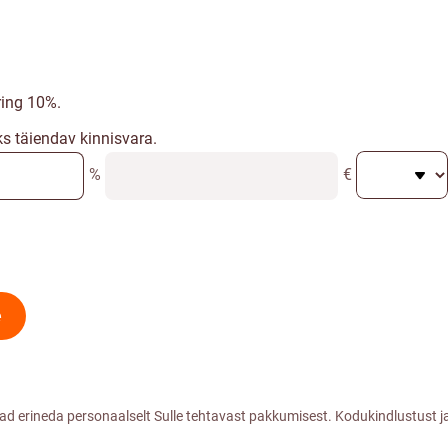
ing 10%.
ks täiendav kinnisvara.
%
€
e
vad erineda personaalselt Sulle tehtavast pakkumisest. Kodukindlustus