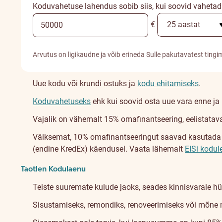
Koduvahetuse lahendus sobib siis, kui soovid vahetad
€
Arvutus on ligikaudne ja võib erineda Sulle pakutavatest tingi
Uue kodu või krundi ostuks ja
kodu ehitamiseks
.
Koduvahetuseks
ehk kui soovid osta uue vara enne j
Vajalik on vähemalt 15% omafinantseering, eelistatava
Väiksemat, 10% omafinantseeringut saavad kasutada ene
(endine KredEx) käendusel. Vaata lähemalt
EISi kodul
Taotlen Kodulaenu
Teiste suuremate kulude jaoks, seades kinnisvarale hü
Sisustamiseks, remondiks, renoveerimiseks või mõne 