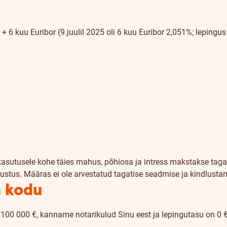
6 kuu Euribor (9.juulil 2025 oli 6 kuu Euribor 2,051%; lepingus 
kasutusele kohe täies mahus, põhiosa ja intress makstakse taga
ustus. Määras ei ole arvestatud tagatise seadmise ja kindlusta
a kodu
 100 000 €, kanname notarikulud Sinu eest ja lepingutasu on 0 