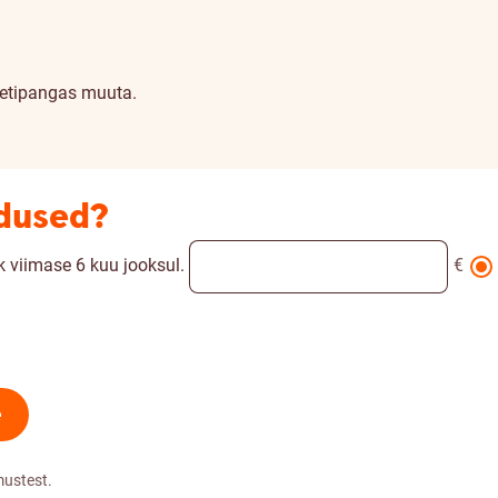
netipangas muuta.
adused?
 viimase 6 kuu jooksul.
€
e
mustest.