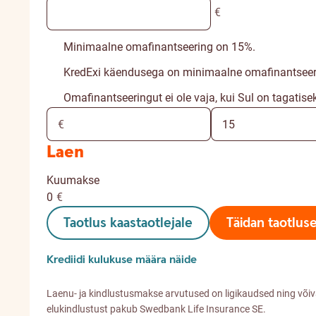
€
Minimaalne omafinantseering on 15%.
KredExi käendusega on minimaalne omafinantseer
Omafinantseeringut ei ole vaja, kui Sul on tagatise
Laen
Kuumakse
0
€
Taotlus kaastaotlejale
Täidan taotlus
Krediidi kulukuse määra näide
Laenu- ja kindlustusmakse arvutused on ligikaudsed ning või
elukindlustust pakub Swedbank Life Insurance SE.