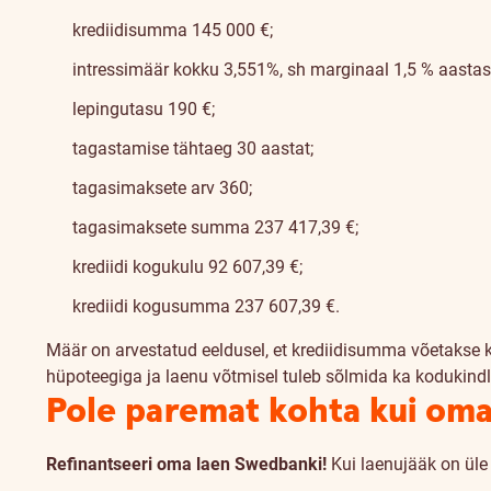
krediidisumma 145 000 €;
intressimäär kokku 3,551%, sh marginaal 1,5 % aastas + 
lepingutasu 190 €;
tagastamise tähtaeg 30 aastat;
tagasimaksete arv 360;
tagasimaksete summa 237 417,39 €;
krediidi kogukulu 92 607,39 €;
krediidi kogusumma 237 607,39 €.
Määr on arvestatud eeldusel, et krediidisumma võetakse 
hüpoteegiga ja laenu võtmisel tuleb sõlmida ka kodukindl
Pole paremat kohta kui om
Refinantseeri oma laen Swedbanki!
Kui laenujääk on üle