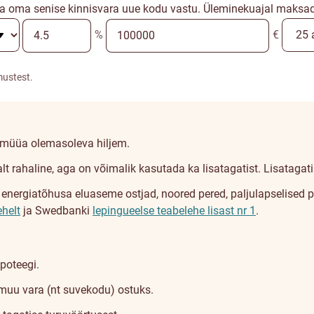
a oma senise kinnisvara uue kodu vastu. Üleminekuajal maksad a
%
€
mustest.
a müüa olemasoleva hiljem.
lt rahaline, aga on võimalik kasutada ka lisatagatist. Lisatagat
rgiatõhusa eluaseme ostjad, noored pered, paljulapselised pere
ehelt
ja Swedbanki
lepingueelse teabelehe lisast nr 1
.
poteegi.
muu vara (nt suvekodu) ostuks.