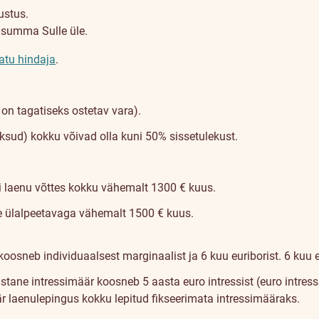
ustus.
usumma Sulle üle.
atu hindaja
.
n tagatiseks ostetav vara).
ksud) kokku võivad olla kuni 50% sissetulekust.
i laenu võttes kokku vähemalt 1300 € kuus.
he ülalpeetavaga vähemalt 1500 € kuus.
koosneb individuaalsest marginaalist ja 6 kuu euriborist. 6 kuu 
astane intressimäär koosneb 5 aasta euro intressist (euro intress
r laenulepingus kokku lepitud fikseerimata intressimääraks.