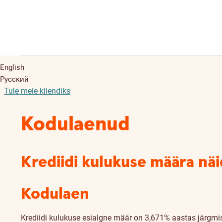
English
Русский
Tule meie kliendiks
Kodulaenud
Krediidi kulukuse määra nä
Kodulaen
Krediidi kulukuse esialgne määr on 3,671% aastas järgmis