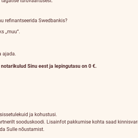
tagatise turuväärtusest.
nu refinantseerida Swedbankis?
iks „muu“.
a ajada.
otarikulud Sinu eest ja lepingutasu on 0 €.
sissetulekuid ja kohustusi.
artnerilt sooduskoodi. Lisainfot pakkumise kohta saad kinnisvara
uda Sulle nõustamist.