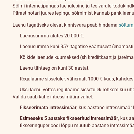
Sõlmi internetipangas laenuleping ja tee varale kodukindl
Pärast notari juures lepingu sõlmimist kannab pank laen
Laenu tagatiseks olevat kinnisvara peab hindama
sõltum
Laenusumma alates 20 000 €.
Laenusumma kuni 85% tagatise väärtusest (enamasti o
Kõikide laenude kuumaksed (sh krediitkaart ja järelma
Laenu tähtaeg on kuni 30 aastat.
Regulaarne sissetulek vähemalt 1000 € kuus, kahekes
Üksi laenu võttes regulaarne sissetulek rohkem kui ü
Valida saab kahe intressimäära vahel.
Fikseerimata intressimäär
, kus aastane intressimäär 
Esimeseks 5 aastaks fikseeritud intressimäär
, kus a
fikseeringuperioodi lõppu muutub aastane intressimää