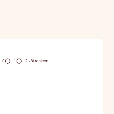
0
1
2 või rohkem