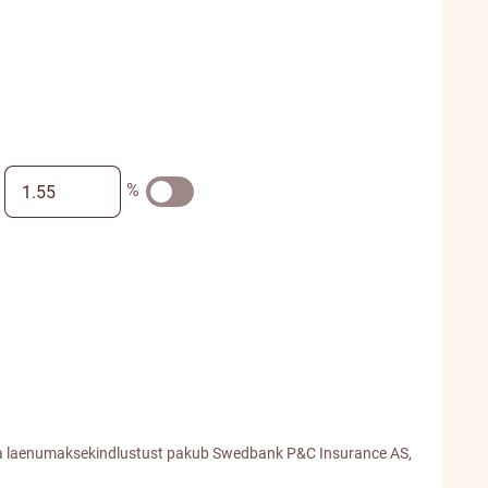
%
t ja laenumaksekindlustust pakub Swedbank P&C Insurance AS,