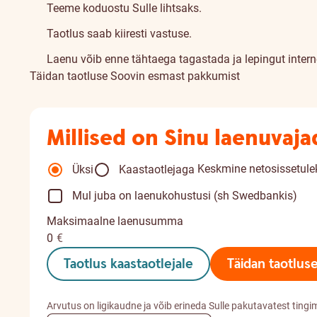
Teeme koduostu Sulle lihtsaks.
Taotlus saab kiiresti vastuse.
Laenu võib enne tähtaega tagastada ja lepingut inter
Täidan taotluse
Soovin esmast pakkumist
Millised on Sinu laenuvaj
Keskmine netosissetulek
Üksi
Kaastaotlejaga
Mul juba on laenukohustusi (sh Swedbankis)
Maksimaalne laenusumma
0
€
Taotlus kaastaotlejale
Täidan taotlus
Arvutus on ligikaudne ja võib erineda Sulle pakutavatest tingi