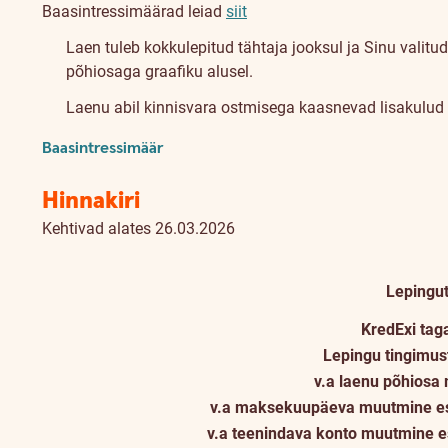
Baasintressimäärad leiad
siit
Laen tuleb kokkulepitud tähtaja jooksul ja Sinu valitu
põhiosaga graafiku alusel.
Laenu abil kinnisvara ostmisega kaasnevad lisakulud (n
Baasintressimäär
Hinnakiri
Kehtivad alates 26.03.2026
Lepingu
KredExi tag
Lepingu tingimu
v.a laenu põhios
v.a maksekuupäeva muutmine esi
v.a teenindava konto muutmine e