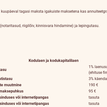
d kuupäeval tagasi maksta igakuiste maksetena kas annuiteetgraaf
otaritasud, riigilõiv, kinnisvara hindamine) ja lepingutasu.
Kodulaen ja kodukapitalilaen
1% laenus
tasu
(ehituse f
atistasu
3% käenda
ste muutmine
190 €
a maksepuhkus
95 €
nduses või internetipangas
tasuta
sinduses või internetipangas
tasuta