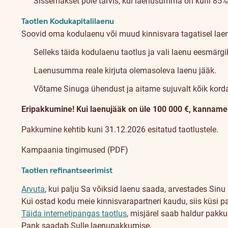
Sissemakset pole tarvis, kui laenusumma on kuni 85% 
Taotlen Kodukapitalilaenu
Soovid oma kodulaenu või muud kinnisvara tagatisel lae
Selleks täida kodulaenu taotlus ja vali laenu eesmärg
Laenusumma reale kirjuta olemasoleva laenu jääk.
Võtame Sinuga ühendust ja aitame sujuvalt kõik kord
Eripakkumine! Kui laenujääk on üle 100 000 €, kanname n
Pakkumine kehtib kuni 31.12.2026 esitatud taotlustele.
Kampaania tingimused (PDF)
Taotlen refinantseerimist
Arvuta
, kui palju Sa võiksid laenu saada, arvestades Sinu 
Kui ostad kodu meie kinnisvarapartneri kaudu, siis küsi p
Täida internetipangas taotlus
, misjärel saab haldur pakk
Pank saadab Sulle laenupakkumise.