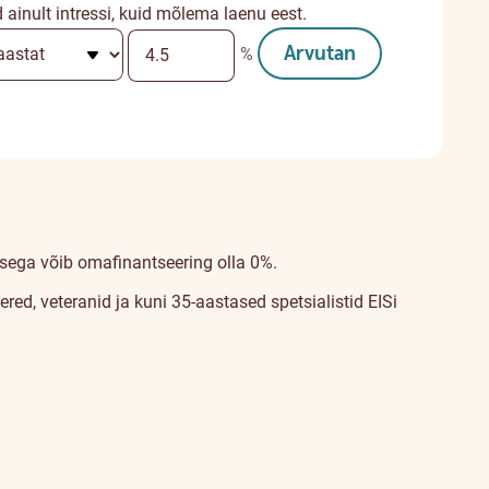
inult intressi, kuid mõlema laenu eest.
Arvutan
%
isega võib omafinantseering olla 0%.
d, veteranid ja kuni 35-aastased spetsialistid EISi