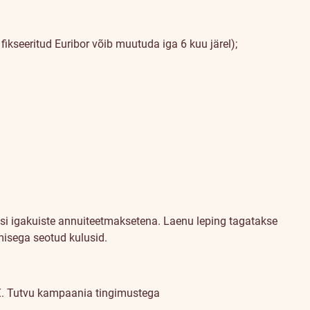
fikseeritud Euribor võib muutuda iga 6 kuu järel);
si igakuiste annuiteetmaksetena. Laenu leping tagatakse
misega seotud kulusid.
€.
Tutvu kampaania tingimustega