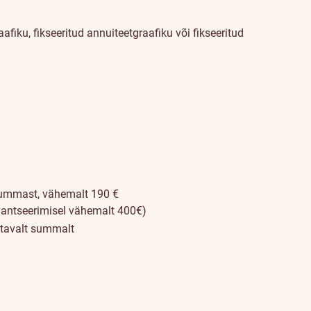
iku, fikseeritud annuiteetgraafiku või fikseeritud
ummast, vähemalt 190 €
inantseerimisel vähemalt 400€)
tavalt summalt