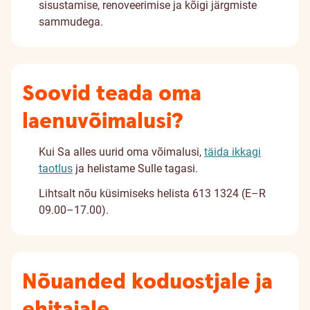
sisustamise, renoveerimise ja kõigi järgmiste
sammudega.
Soovid teada oma
laenuvõimalusi?
Kui Sa alles uurid oma võimalusi,
täida ikkagi
taotlus
ja helistame Sulle tagasi.
Lihtsalt nõu küsimiseks helista 613 1324 (E–R
09.00–17.00).
Nõuanded koduostjale ja
ehitajale