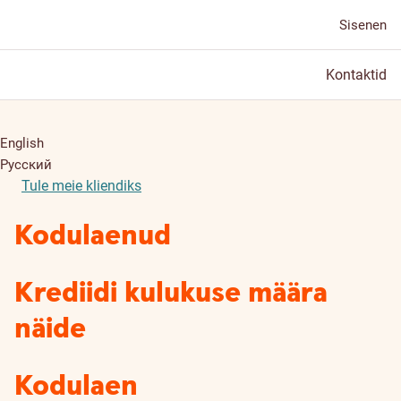
Sisenen
Kontaktid
English
Русский
Tule meie kliendiks
Kodulaenud
Krediidi kulukuse määra
näide
Kodulaen