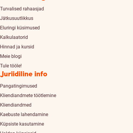
Turvalised rahaasjad
Jätkusuutlikkus
Eluringi küsimused
Kalkulaatorid
Hinnad ja kursid
Meie blogi
Tule tööle!
Juriidiline info
Pangatingimused
Kliendiandmete töötlemine
Kliendiandmed
Kaebuste lahendamine
Küpsiste kasutamine