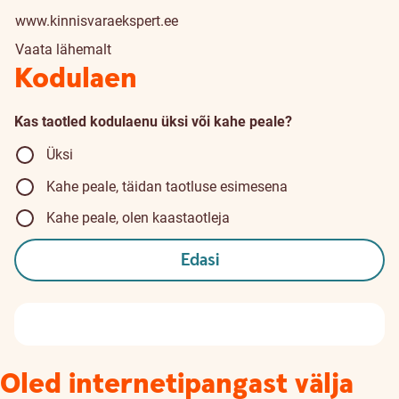
www.kinnisvaraekspert.ee
Vaata lähemalt
Kodulaen
Kas taotled kodulaenu üksi või kahe peale?
Üksi
Kahe peale, täidan taotluse esimesena
Kahe peale, olen kaastaotleja
Edasi
Oled internetipangast välja