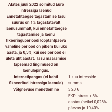
Alates juuli 2022 sõlmitud Euro
intressiga laenud
Ennetähtaegse tagastamise tasu
suurus on 1% tagastatavalt
laenusummalt, kui ennetähtaegse
tagastamise ja laenu
fikeeringuperioodi lõpptähtpäeva
vaheline periood on pikem kui üks
aasta, ja 0,5%, kui see periood ei
ületa üht aastat. Tasu määramise
täpsemad tingimused on
laenulepingus.
internetipangas (ei kehti
1 kuu intresside
fikseeritud intressiga laenule)
summa
Võlgnevuse menetlemine
3,20 €
EKP intress + 8%
aastas (hetkel 0,028%
päevas ja 10,40%