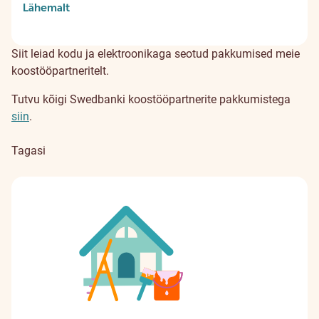
Lähemalt
Siit leiad kodu ja elektroonikaga seotud pakkumised meie
koostööpartneritelt.
Tutvu kõigi Swedbanki koostööpartnerite pakkumistega
siin
.
Tagasi