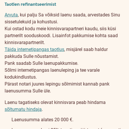
Taotlen refinantseerimist
Arvuta
, kui palju Sa võiksid laenu saada, arvestades Sinu
sissetulekuid ja kohustusi.
Kui ostad kodu meie kinnisvarapartneri kaudu, siis küsi
partnerilt sooduskoodi. Lisainfot pakkumise kohta saad
kinnisvarapartnerilt.
Täida internetipangas taotlus
, misjärel saab haldur
pakkuda Sulle nõustamist.
Pank saadab Sulle laenupakkumise.
Sõlmi internetipangas laenuleping ja tee varale
kodukindlustus.
Pärast notari juures lepingu sõlmimist kannab pank
laenusumma Sulle üle.
Laenu tagatiseks olevat kinnisvara peab hindama
sõltumatu hindaja
.
Laenusumma alates 20 000 €.