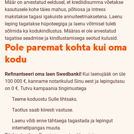
Määr on arvestatud eeldusel, et krediidisumma võetakse
kasutusele kohe täies mahus, põhiosa ja intress
makstakse tagasi igakuiste annuiteetmaksetena. Laenu
leping tagatakse hüpoteegiga ja laenu võtmisel tuleb
sõlmida ka kodukindlustus. Määras ei ole arvestatud
tagatise seadmise ja kindlustamisega seotud kulusid.
Pole paremat kohta kui oma
kodu
Refinantseeri oma laen Swedbanki!
Kui laenujääk on üle
100 000 €, kanname notarikulud Sinu eest ja lepingutasu
on 0 €.
Tutvu kampaania tingimustega
Teeme koduostu Sulle lihtsaks.
Taotlus saab kiiresti vastuse.
Laenu võib enne tähtaega tagastada ja lepingut
internetipangas muuta.