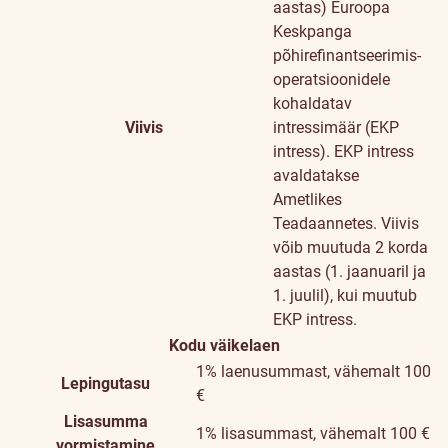
aastas)
Euroopa
Keskpanga
põhirefinantseerimis-
operatsioonidele
kohaldatav
Viivis
intressimäär (EKP
intress). EKP intress
avaldatakse
Ametlikes
Teadaannetes. Viivis
võib muutuda 2 korda
aastas (1. jaanuaril ja
1. juulil), kui muutub
EKP intress.
Kodu väikelaen
1% laenusummast, vähemalt 100
Lepingutasu
€
Lisasumma
1% lisasummast, vähemalt 100 €
vormistamine