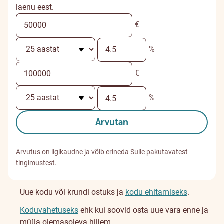
laenu eest.
€
%
€
%
Arvutan
Arvutus on ligikaudne ja võib erineda Sulle pakutavatest
tingimustest.
Uue kodu või krundi ostuks ja
kodu ehitamiseks
.
Koduvahetuseks
ehk kui soovid osta uue vara enne ja
müüa olemasoleva hiljem.