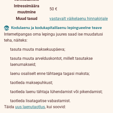
Intressimäära
50 €
muutmine
Muud tasud
vastavalt väikelaenu hinnakirjale
Kodulaenu ja kodukapitalilaenu lepingueelne teave
document
Internetipangas oma lepingu juures saad ise muudatusi
teha, näiteks:
tasuta muuta maksekuupäeva;
tasuta muuta arvelduskontot, millelt tasutakse
laenumakseid;
laenu osaliselt enne tähtaega tagasi maksta;
taotleda maksepuhkust;
taotleda laenu tähtaja lühendamist või pikendamist;
taotleda lisatagatise vabastamist.
Täida
uus laenutaotlus
, kui soovid: