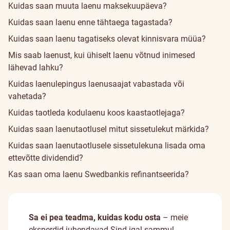
Kuidas saan muuta laenu maksekuupäeva?
Kuidas saan laenu enne tähtaega tagastada?
Kuidas saan laenu tagatiseks olevat kinnisvara müüa?
Mis saab laenust, kui ühiselt laenu võtnud inimesed
lähevad lahku?
Kuidas laenulepingus laenusaajat vabastada või
vahetada?
Kuidas taotleda kodulaenu koos kaastaotlejaga?
Kuidas saan laenutaotlusel mitut sissetulekut märkida?
Kuidas saan laenutaotlusele sissetulekuna lisada oma
ettevõtte dividendid?
Kas saan oma laenu Swedbankis refinantseerida?
Sa ei pea teadma, kuidas kodu osta
– meie
eksperdid juhendavad Sind igal sammul.