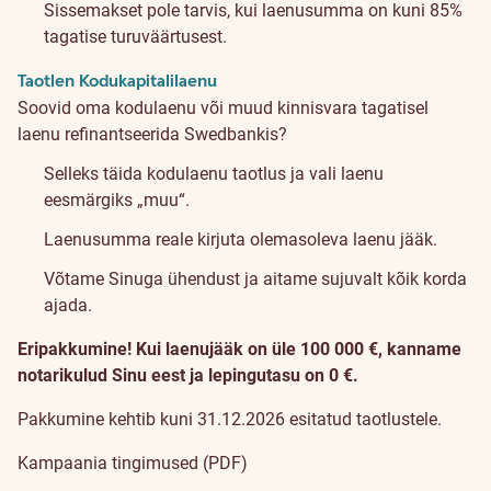
Sissemakset pole tarvis, kui laenusumma on kuni 85%
tagatise turuväärtusest.
Taotlen Kodukapitalilaenu
Soovid oma kodulaenu või muud kinnisvara tagatisel
laenu refinantseerida Swedbankis?
Selleks täida kodulaenu taotlus ja vali laenu
eesmärgiks „muu“.
Laenusumma reale kirjuta olemasoleva laenu jääk.
Võtame Sinuga ühendust ja aitame sujuvalt kõik korda
ajada.
Eripakkumine! Kui laenujääk on üle 100 000 €, kanname
notarikulud Sinu eest ja lepingutasu on 0 €.
Pakkumine kehtib kuni 31.12.2026 esitatud taotlustele.
Kampaania tingimused (PDF)