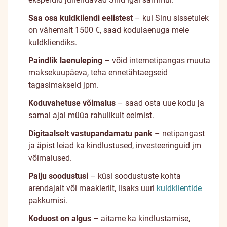
Saa osa kuldkliendi eelistest
– kui Sinu sissetulek
on vähemalt 1500 €, saad kodulaenuga meie
kuldkliendiks.
Paindlik laenuleping
– võid internetipangas muuta
maksekuupäeva, teha ennetähtaegseid
tagasimakseid jpm.
Koduvahetuse võimalus
– saad osta uue kodu ja
samal ajal müüa rahulikult eelmist.
Digitaalselt vastupandamatu pank
– netipangast
ja äpist leiad ka kindlustused, investeeringuid jm
võimalused.
Palju soodustusi
– küsi soodustuste kohta
arendajalt või maaklerilt, lisaks uuri
kuldklientide
pakkumisi.
Koduost on algus
– aitame ka kindlustamise,