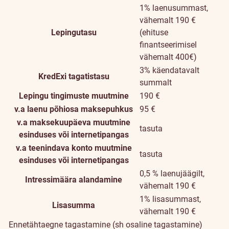
1% laenusummast,
vähemalt 190 €
Lepingutasu
(ehituse
finantseerimisel
vähemalt 400€)
3% käendatavalt
KredExi tagatistasu
summalt
Lepingu tingimuste muutmine
190 €
v.a laenu põhiosa maksepuhkus
95 €
v.a maksekuupäeva muutmine
tasuta
esinduses või internetipangas
v.a teenindava konto muutmine
tasuta
esinduses või internetipangas
0,5 % laenujäägilt,
Intressimäära alandamine
vähemalt 190 €
1% lisasummast,
Lisasumma
vähemalt 190 €
Ennetähtaegne tagastamine (sh osaline tagastamine)