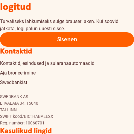
logitud
Turvaliseks lahkumiseks sulge brauseri aken. Kui soovid
jätkata, logi palun uuesti sisse.
Sisenen
Kontaktid
Kontaktid, esindused ja sularahaautomaadid
Aja broneerimine
Swedbankist
SWEDBANK AS
LIIVALAIA 34, 15040
TALLINN
SWIFT kood/BIC: HABAEE2X
Reg. number: 10060701
Kasulikud lingid