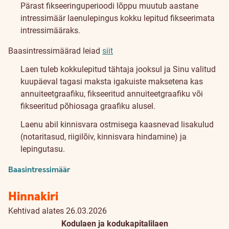
Pärast fikseeringuperioodi lõppu muutub aastane
intressimäär laenulepingus kokku lepitud fikseerimata
intressimääraks.
Baasintressimäärad leiad
siit
Laen tuleb kokkulepitud tähtaja jooksul ja Sinu valitud
kuupäeval tagasi maksta igakuiste maksetena kas
annuiteetgraafiku, fikseeritud annuiteetgraafiku või
fikseeritud põhiosaga graafiku alusel.
Laenu abil kinnisvara ostmisega kaasnevad lisakulud
(notaritasud, riigilõiv, kinnisvara hindamine) ja
lepingutasu.
Baasintressimäär
Hinnakiri
Kehtivad alates 26.03.2026
Kodulaen ja kodukapitalilaen