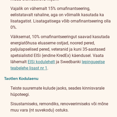
Vajalik on vähemalt 15% omafinantseering,
eelistatavalt rahaline, aga on võimalik kasutada ka
lisatagatist. Lisatagatisega võib omafinantseering olla
0%.
Väiksemat, 10% omafinantseeringut saavad kasutada
energiatõhusa eluaseme ostjad, noored pered,
paljulapselised pered, veteranid ja kuni 35-aastased
spetsialistid EISi (endine KredEx) käendusel. Vaata
lähemalt
EISi kodulehelt
ja Swedbanki
lepingueelse
teabelehe lisast nr 1
.
Taotlen Kodulaenu
Teiste suuremate kulude jaoks, seades kinnisvarale
hüpoteegi.
Sisustamiseks, remondiks, renoveerimiseks või mõne
muu vara (nt suvekodu) ostuks.