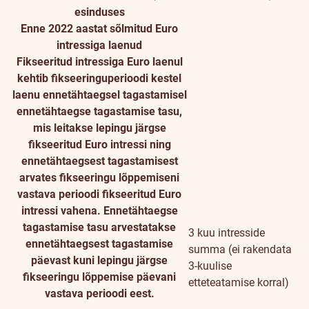
esinduses
Enne 2022 aastat sõlmitud Euro
intressiga laenud
Fikseeritud intressiga Euro laenul
kehtib fikseeringuperioodi kestel
laenu ennetähtaegsel tagastamisel
ennetähtaegse tagastamise tasu,
mis leitakse lepingu järgse
fikseeritud Euro intressi ning
ennetähtaegsest tagastamisest
arvates fikseeringu lõppemiseni
vastava perioodi fikseeritud Euro
intressi vahena. Ennetähtaegse
tagastamise tasu arvestatakse
3 kuu intresside
ennetähtaegsest tagastamise
summa (ei rakendata
päevast kuni lepingu järgse
3-kuulise
fikseeringu lõppemise päevani
etteteatamise korral)
vastava perioodi eest.