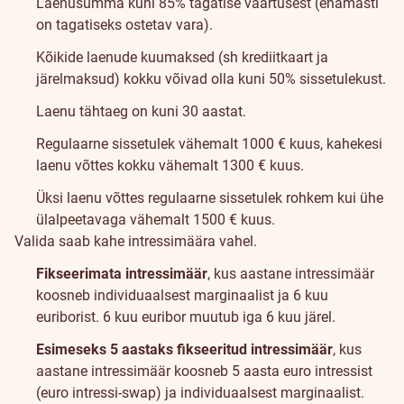
Laenusumma kuni 85% tagatise väärtusest (enamasti
on tagatiseks ostetav vara).
Kõikide laenude kuumaksed (sh krediitkaart ja
järelmaksud) kokku võivad olla kuni 50% sissetulekust.
Laenu tähtaeg on kuni 30 aastat.
Regulaarne sissetulek vähemalt 1000 € kuus, kahekesi
laenu võttes kokku vähemalt 1300 € kuus.
Üksi laenu võttes regulaarne sissetulek rohkem kui ühe
ülalpeetavaga vähemalt 1500 € kuus.
Valida saab kahe intressimäära vahel.
Fikseerimata intressimäär
, kus aastane intressimäär
koosneb individuaalsest marginaalist ja 6 kuu
euriborist. 6 kuu euribor muutub iga 6 kuu järel.
Esimeseks 5 aastaks fikseeritud intressimäär
, kus
aastane intressimäär koosneb 5 aasta euro intressist
(euro intressi-swap) ja individuaalsest marginaalist.