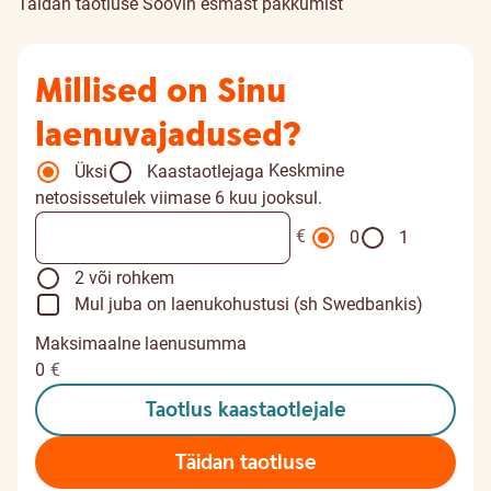
Täidan taotluse
Soovin esmast pakkumist
Millised on Sinu
laenuvajadused?
Keskmine
Üksi
Kaastaotlejaga
netosissetulek viimase 6 kuu jooksul.
€
0
1
2 või rohkem
Mul juba on laenukohustusi (sh Swedbankis)
Maksimaalne laenusumma
0
€
Taotlus kaastaotlejale
Täidan taotluse