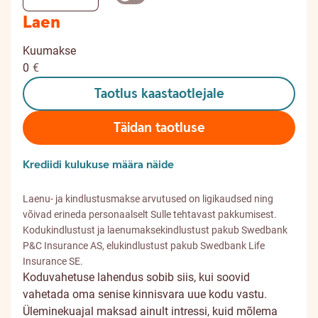
Laen
Kuumakse
0
€
Taotlus kaastaotlejale
Täidan taotluse
Krediidi kulukuse määra näide
Laenu- ja kindlustusmakse arvutused on ligikaudsed ning
võivad erineda personaalselt Sulle tehtavast pakkumisest.
Kodukindlustust ja laenumaksekindlustust pakub Swedbank
P&C Insurance AS, elukindlustust pakub Swedbank Life
Insurance SE.
Koduvahetuse lahendus sobib siis, kui soovid
vahetada oma senise kinnisvara uue kodu vastu.
Üleminekuajal maksad ainult intressi, kuid mõlema