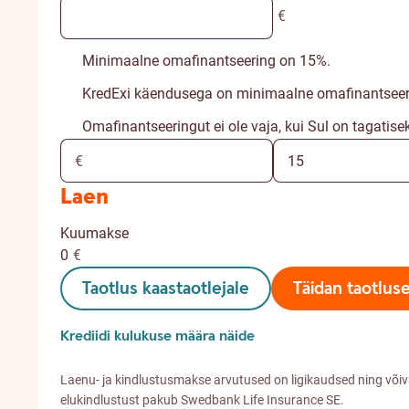
€
Minimaalne omafinantseering on 15%.
KredExi käendusega on minimaalne omafinantseer
Omafinantseeringut ei ole vaja, kui Sul on tagatise
Laen
Kuumakse
0
€
Taotlus kaastaotlejale
Täidan taotlus
Krediidi kulukuse määra näide
Laenu- ja kindlustusmakse arvutused on ligikaudsed ning või
elukindlustust pakub Swedbank Life Insurance SE.