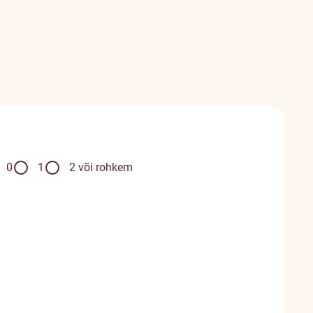
0
1
2 või rohkem