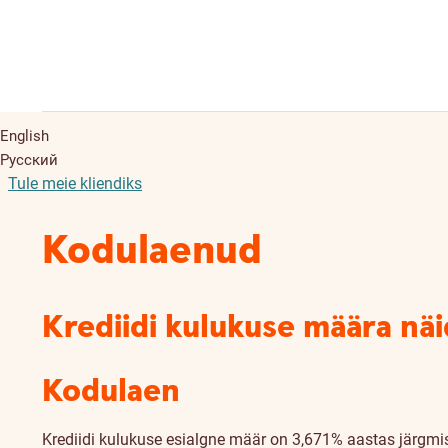
English
Русский
Tule meie kliendiks
Kodulaenud
Krediidi kulukuse määra nä
Kodulaen
Krediidi kulukuse esialgne määr on 3,671% aastas järgmis