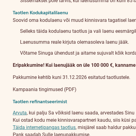
Sissemakset pole tarvis, kui laenusumma on kuni 85% 
Taotlen Kodukapitalilaenu
Soovid oma kodulaenu või muud kinnisvara tagatisel lae
Selleks täida kodulaenu taotlus ja vali laenu eesmärg
Laenusumma reale kirjuta olemasoleva laenu jääk.
Võtame Sinuga ühendust ja aitame sujuvalt kõik kord
Eripakkumine! Kui laenujääk on üle 100 000 €, kanname n
Pakkumine kehtib kuni 31.12.2026 esitatud taotlustele.
Kampaania tingimused (PDF)
Taotlen refinantseerimist
Arvuta
, kui palju Sa võiksid laenu saada, arvestades Sinu 
Kui ostad kodu meie kinnisvarapartneri kaudu, siis küsi p
Täida internetipangas taotlus
, misjärel saab haldur pakk
Pank saadab Sulle laenupakkumise.