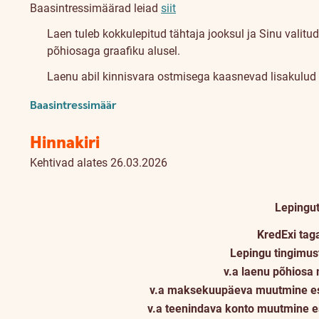
Baasintressimäärad leiad
siit
Laen tuleb kokkulepitud tähtaja jooksul ja Sinu valitu
põhiosaga graafiku alusel.
Laenu abil kinnisvara ostmisega kaasnevad lisakulud (n
Baasintressimäär
Hinnakiri
Kehtivad alates 26.03.2026
Lepingu
KredExi tag
Lepingu tingimu
v.a laenu põhios
v.a maksekuupäeva muutmine esi
v.a teenindava konto muutmine e