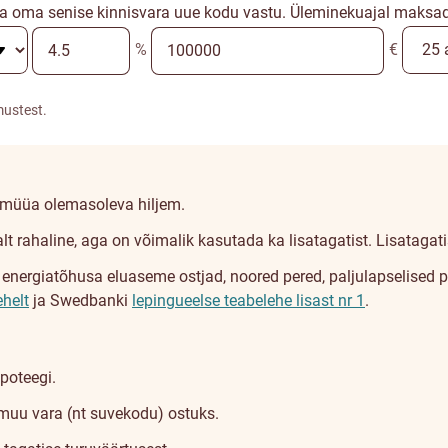
a oma senise kinnisvara uue kodu vastu. Üleminekuajal maksad a
%
€
mustest.
a müüa olemasoleva hiljem.
lt rahaline, aga on võimalik kasutada ka lisatagatist. Lisatagat
rgiatõhusa eluaseme ostjad, noored pered, paljulapselised pere
ehelt
ja Swedbanki
lepingueelse teabelehe lisast nr 1
.
poteegi.
muu vara (nt suvekodu) ostuks.