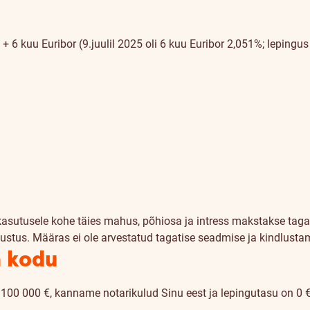
6 kuu Euribor (9.juulil 2025 oli 6 kuu Euribor 2,051%; lepingus 
kasutusele kohe täies mahus, põhiosa ja intress makstakse taga
ustus. Määras ei ole arvestatud tagatise seadmise ja kindlusta
a kodu
 100 000 €, kanname notarikulud Sinu eest ja lepingutasu on 0 