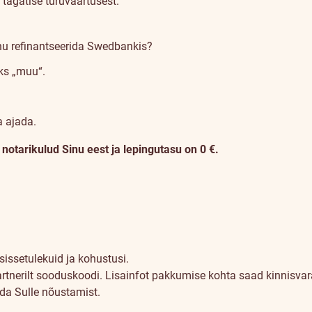
tagatise turuväärtusest.
nu refinantseerida Swedbankis?
iks „muu“.
a ajada.
otarikulud Sinu eest ja lepingutasu on 0 €.
sissetulekuid ja kohustusi.
artnerilt sooduskoodi. Lisainfot pakkumise kohta saad kinnisvara
uda Sulle nõustamist.