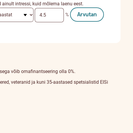
inult intressi, kuid mõlema laenu eest.
Arvutan
%
isega võib omafinantseering olla 0%.
d, veteranid ja kuni 35-aastased spetsialistid EISi