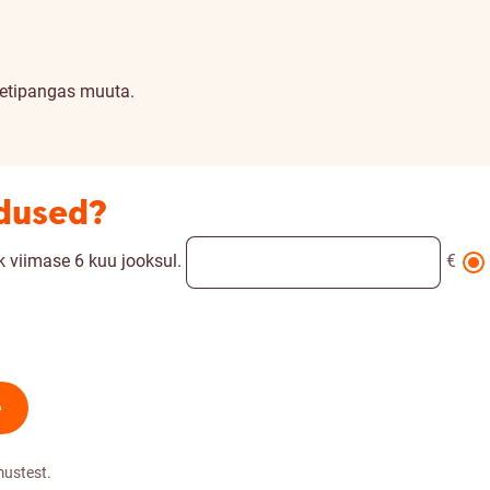
netipangas muuta.
adused?
 viimase 6 kuu jooksul.
€
e
mustest.