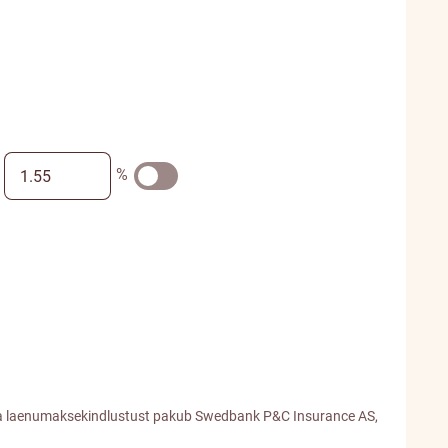
%
t ja laenumaksekindlustust pakub Swedbank P&C Insurance AS,