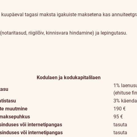
d kuupäeval tagasi maksta igakuiste maksetena kas annuiteetgraaf
otaritasud, riigilõiv, kinnisvara hindamine) ja lepingutasu.
Kodulaen ja kodukapitalilaen
1% laenus
tasu
(ehituse f
atistasu
3% käenda
ste muutmine
190 €
a maksepuhkus
95 €
nduses või internetipangas
tasuta
sinduses või internetipangas
tasuta