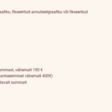
iku, fikseeritud annuiteetgraafiku või fikseeritud
ummast, vähemalt 190 €
inantseerimisel vähemalt 400€)
tavalt summalt