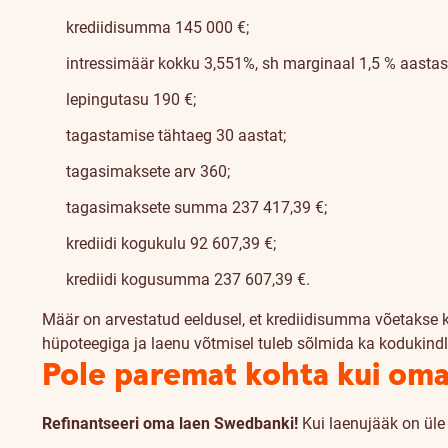
krediidisumma 145 000 €;
intressimäär kokku 3,551%, sh marginaal 1,5 % aastas + 
lepingutasu 190 €;
tagastamise tähtaeg 30 aastat;
tagasimaksete arv 360;
tagasimaksete summa 237 417,39 €;
krediidi kogukulu 92 607,39 €;
krediidi kogusumma 237 607,39 €.
Määr on arvestatud eeldusel, et krediidisumma võetakse 
hüpoteegiga ja laenu võtmisel tuleb sõlmida ka kodukindl
Pole paremat kohta kui om
Refinantseeri oma laen Swedbanki!
Kui laenujääk on üle