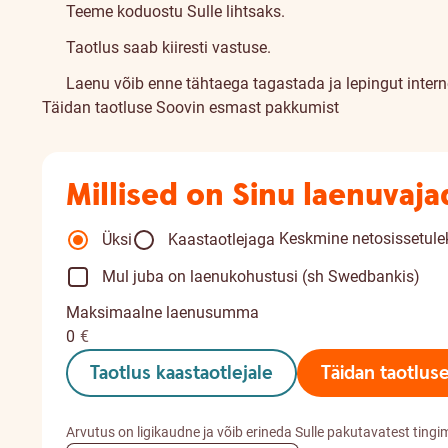
Teeme koduostu Sulle lihtsaks.
Taotlus saab kiiresti vastuse.
Laenu võib enne tähtaega tagastada ja lepingut inter
Täidan taotluse
Soovin esmast pakkumist
Millised on Sinu laenuvaj
Keskmine netosissetulek
Üksi
Kaastaotlejaga
Mul juba on laenukohustusi (sh Swedbankis)
Maksimaalne laenusumma
0
€
Taotlus kaastaotlejale
Täidan taotlus
Arvutus on ligikaudne ja võib erineda Sulle pakutavatest tingi