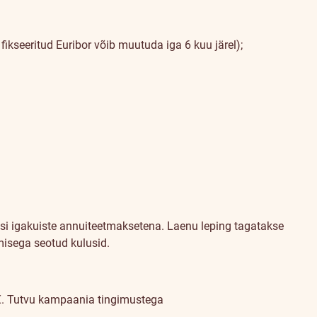
fikseeritud Euribor võib muutuda iga 6 kuu järel);
si igakuiste annuiteetmaksetena. Laenu leping tagatakse
misega seotud kulusid.
€.
Tutvu kampaania tingimustega