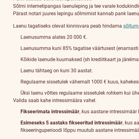
Sõlmi internetipangas laenuleping ja tee varale kodukindl
Pärast notari juures lepingu sõlmimist kannab pank laen
Laenu tagatiseks olevat kinnisvara peab hindama
sõltum
Laenusumma alates 20 000 €.
Laenusumma kuni 85% tagatise väärtusest (enamasti o
Kõikide laenude kuumaksed (sh krediitkaart ja järelma
Laenu tähtaeg on kuni 30 aastat.
Regulaarne sissetulek vähemalt 1000 € kuus, kahekes
Üksi laenu võttes regulaarne sissetulek rohkem kui ü
Valida saab kahe intressimäära vahel.
Fikseerimata intressimäär
, kus aastane intressimäär 
Esimeseks 5 aastaks fikseeritud intressimäär
, kus a
fikseeringuperioodi lõppu muutub aastane intressimää