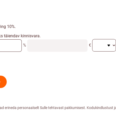
ing 10%.
ks täiendav kinnisvara.
%
€
e
vad erineda personaalselt Sulle tehtavast pakkumisest. Kodukindlustus