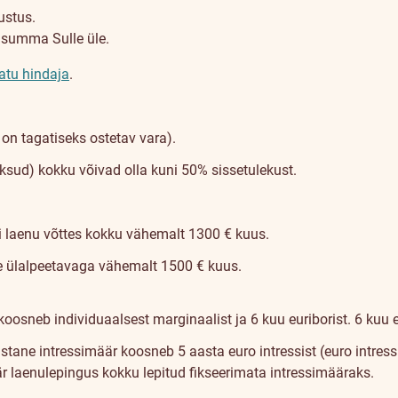
ustus.
usumma Sulle üle.
atu hindaja
.
n tagatiseks ostetav vara).
ksud) kokku võivad olla kuni 50% sissetulekust.
i laenu võttes kokku vähemalt 1300 € kuus.
he ülalpeetavaga vähemalt 1500 € kuus.
koosneb individuaalsest marginaalist ja 6 kuu euriborist. 6 kuu 
astane intressimäär koosneb 5 aasta euro intressist (euro intress
r laenulepingus kokku lepitud fikseerimata intressimääraks.