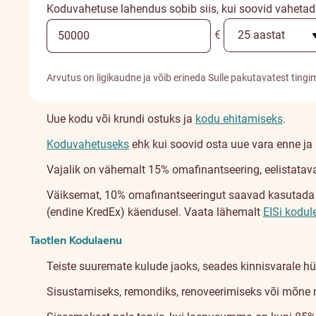
Koduvahetuse lahendus sobib siis, kui soovid vahetad
€
Arvutus on ligikaudne ja võib erineda Sulle pakutavatest tingi
Uue kodu või krundi ostuks ja
kodu ehitamiseks
.
Koduvahetuseks
ehk kui soovid osta uue vara enne j
Vajalik on vähemalt 15% omafinantseering, eelistatava
Väiksemat, 10% omafinantseeringut saavad kasutada ene
(endine KredEx) käendusel. Vaata lähemalt
EISi kodul
Taotlen Kodulaenu
Teiste suuremate kulude jaoks, seades kinnisvarale hü
Sisustamiseks, remondiks, renoveerimiseks või mõne 