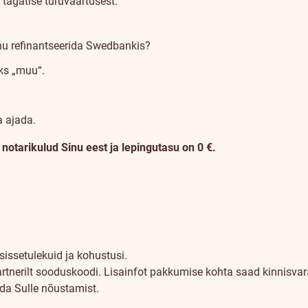
tagatise turuväärtusest.
nu refinantseerida Swedbankis?
iks „muu“.
a ajada.
otarikulud Sinu eest ja lepingutasu on 0 €.
sissetulekuid ja kohustusi.
artnerilt sooduskoodi. Lisainfot pakkumise kohta saad kinnisvara
uda Sulle nõustamist.