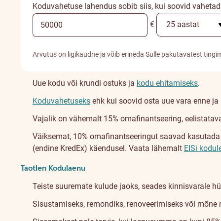
Koduvahetuse lahendus sobib siis, kui soovid vahetad
€
Arvutus on ligikaudne ja võib erineda Sulle pakutavatest tingi
Uue kodu või krundi ostuks ja
kodu ehitamiseks
.
Koduvahetuseks
ehk kui soovid osta uue vara enne j
Vajalik on vähemalt 15% omafinantseering, eelistatava
Väiksemat, 10% omafinantseeringut saavad kasutada ene
(endine KredEx) käendusel. Vaata lähemalt
EISi kodul
Taotlen Kodulaenu
Teiste suuremate kulude jaoks, seades kinnisvarale hü
Sisustamiseks, remondiks, renoveerimiseks või mõne 