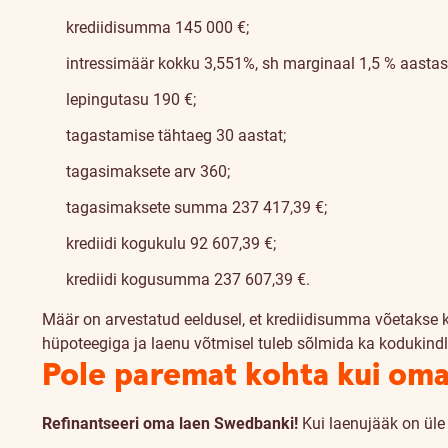
krediidisumma 145 000 €;
intressimäär kokku 3,551%, sh marginaal 1,5 % aastas + 
lepingutasu 190 €;
tagastamise tähtaeg 30 aastat;
tagasimaksete arv 360;
tagasimaksete summa 237 417,39 €;
krediidi kogukulu 92 607,39 €;
krediidi kogusumma 237 607,39 €.
Määr on arvestatud eeldusel, et krediidisumma võetakse 
hüpoteegiga ja laenu võtmisel tuleb sõlmida ka kodukindl
Pole paremat kohta kui om
Refinantseeri oma laen Swedbanki!
Kui laenujääk on üle