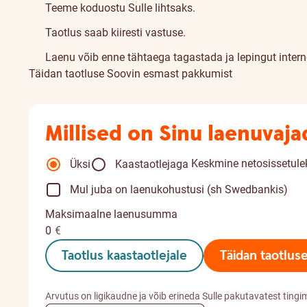
Teeme koduostu Sulle lihtsaks.
Taotlus saab kiiresti vastuse.
Laenu võib enne tähtaega tagastada ja lepingut inter
Täidan taotluse
Soovin esmast pakkumist
Millised on Sinu laenuvaj
Keskmine netosissetulek
Üksi
Kaastaotlejaga
Mul juba on laenukohustusi (sh Swedbankis)
Maksimaalne laenusumma
0
€
Taotlus kaastaotlejale
Täidan taotlus
Arvutus on ligikaudne ja võib erineda Sulle pakutavatest tingi