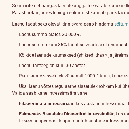
Sõlmi internetipangas laenuleping ja tee varale kodukindl
Pärast notari juures lepingu sõlmimist kannab pank laen
Laenu tagatiseks olevat kinnisvara peab hindama
sõltum
Laenusumma alates 20 000 €.
Laenusumma kuni 85% tagatise väärtusest (enamasti o
Kõikide laenude kuumaksed (sh krediitkaart ja järelma
Laenu tähtaeg on kuni 30 aastat.
Regulaarne sissetulek vähemalt 1000 € kuus, kahekes
Üksi laenu võttes regulaarne sissetulek rohkem kui ü
Valida saab kahe intressimäära vahel.
Fikseerimata intressimäär
, kus aastane intressimäär 
Esimeseks 5 aastaks fikseeritud intressimäär
, kus a
fikseeringuperioodi lõppu muutub aastane intressimää