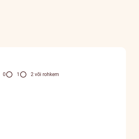
0
1
2 või rohkem