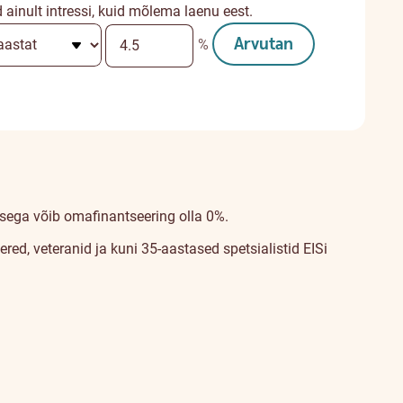
inult intressi, kuid mõlema laenu eest.
Arvutan
%
isega võib omafinantseering olla 0%.
d, veteranid ja kuni 35-aastased spetsialistid EISi