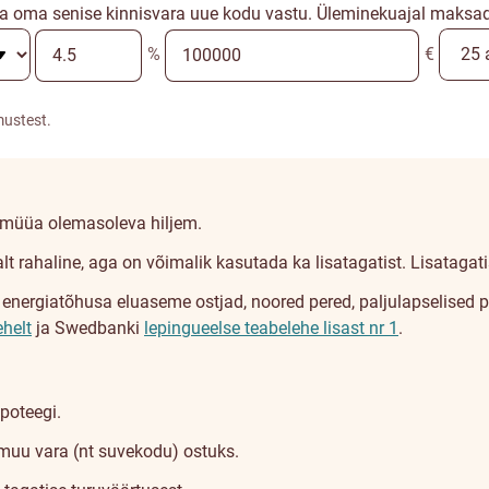
a oma senise kinnisvara uue kodu vastu. Üleminekuajal maksad a
%
€
mustest.
a müüa olemasoleva hiljem.
lt rahaline, aga on võimalik kasutada ka lisatagatist. Lisatagat
rgiatõhusa eluaseme ostjad, noored pered, paljulapselised pere
ehelt
ja Swedbanki
lepingueelse teabelehe lisast nr 1
.
poteegi.
muu vara (nt suvekodu) ostuks.