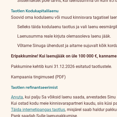
Sissemakset pole tarvis, kui laenusumma on kuni 85% 
Taotlen Kodukapitalilaenu
Soovid oma kodulaenu või muud kinnisvara tagatisel lae
Selleks täida kodulaenu taotlus ja vali laenu eesmärg
Laenusumma reale kirjuta olemasoleva laenu jääk.
Võtame Sinuga ühendust ja aitame sujuvalt kõik kord
Eripakkumine! Kui laenujääk on üle 100 000 €, kanname n
Pakkumine kehtib kuni 31.12.2026 esitatud taotlustele.
Kampaania tingimused (PDF)
Taotlen refinantseerimist
Arvuta
, kui palju Sa võiksid laenu saada, arvestades Sinu 
Kui ostad kodu meie kinnisvarapartneri kaudu, siis küsi p
Täida internetipangas taotlus
, misjärel saab haldur pakk
Pank saadab Sulle laenupakkumise.