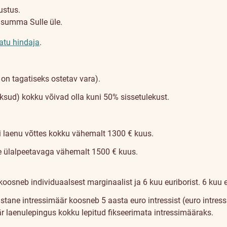
ustus.
usumma Sulle üle.
atu hindaja
.
n tagatiseks ostetav vara).
ksud) kokku võivad olla kuni 50% sissetulekust.
i laenu võttes kokku vähemalt 1300 € kuus.
he ülalpeetavaga vähemalt 1500 € kuus.
koosneb individuaalsest marginaalist ja 6 kuu euriborist. 6 kuu 
astane intressimäär koosneb 5 aasta euro intressist (euro intress
r laenulepingus kokku lepitud fikseerimata intressimääraks.