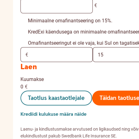
€
Minimaalne omafinantseering on 15%.
KredExi käendusega on minimaalne omafinantseer
Omafinantseeringut ei ole vaja, kui Sul on tagatise
Laen
Kuumakse
0
€
Taotlus kaastaotlejale
Täidan taotlus
Krediidi kulukuse määra näide
Laenu- ja kindlustusmakse arvutused on ligikaudsed ning või
elukindlustust pakub Swedbank Life Insurance SE.