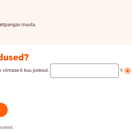
netipangas muuta.
adused?
 viimase 6 kuu jooksul.
€
e
mustest.