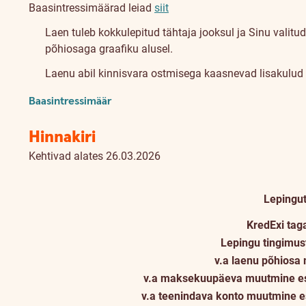
Baasintressimäärad leiad
siit
Laen tuleb kokkulepitud tähtaja jooksul ja Sinu valitu
põhiosaga graafiku alusel.
Laenu abil kinnisvara ostmisega kaasnevad lisakulud (n
Baasintressimäär
Hinnakiri
Kehtivad alates 26.03.2026
Lepingu
KredExi tag
Lepingu tingimu
v.a laenu põhios
v.a maksekuupäeva muutmine esi
v.a teenindava konto muutmine e