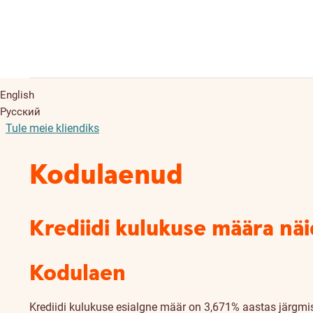
English
Русский
Tule meie kliendiks
Kodulaenud
Krediidi kulukuse määra nä
Kodulaen
Krediidi kulukuse esialgne määr on 3,671% aastas järgmis