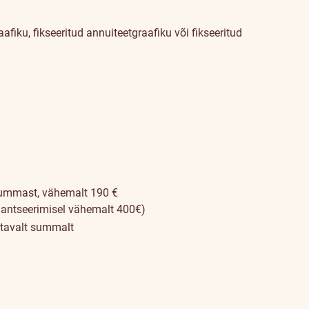
iku, fikseeritud annuiteetgraafiku või fikseeritud
ummast, vähemalt 190 €
inantseerimisel vähemalt 400€)
tavalt summalt