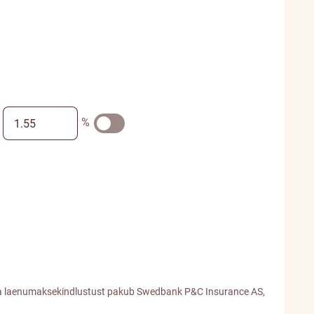
%
t ja laenumaksekindlustust pakub Swedbank P&C Insurance AS,