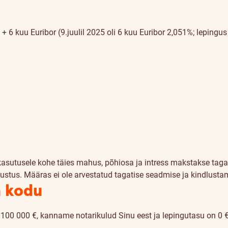
6 kuu Euribor (9.juulil 2025 oli 6 kuu Euribor 2,051%; lepingus 
kasutusele kohe täies mahus, põhiosa ja intress makstakse taga
ustus. Määras ei ole arvestatud tagatise seadmise ja kindlusta
a kodu
 100 000 €, kanname notarikulud Sinu eest ja lepingutasu on 0 