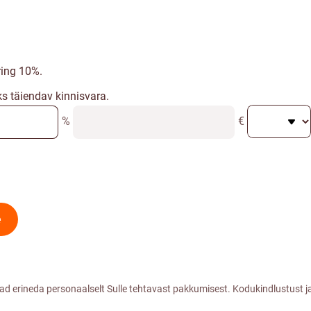
ing 10%.
ks täiendav kinnisvara.
%
€
e
vad erineda personaalselt Sulle tehtavast pakkumisest. Kodukindlustus