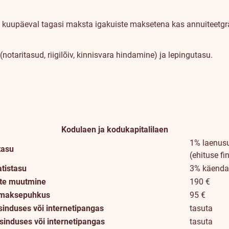
d kuupäeval tagasi maksta igakuiste maksetena kas annuiteetgraaf
otaritasud, riigilõiv, kinnisvara hindamine) ja lepingutasu.
Kodulaen ja kodukapitalilaen
1% laenus
tasu
(ehituse f
atistasu
3% käenda
ste muutmine
190 €
a maksepuhkus
95 €
nduses või internetipangas
tasuta
sinduses või internetipangas
tasuta