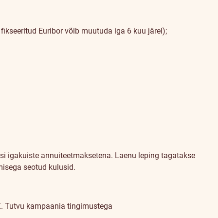
fikseeritud Euribor võib muutuda iga 6 kuu järel);
si igakuiste annuiteetmaksetena. Laenu leping tagatakse
misega seotud kulusid.
€.
Tutvu kampaania tingimustega