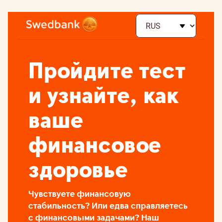
Пройдите тест
и узнайте, как
ваше
финансовое
здоровье
Чувствуете финансовую
стабильность? Или едва справляетесь
с финансовыми задачами? Наш