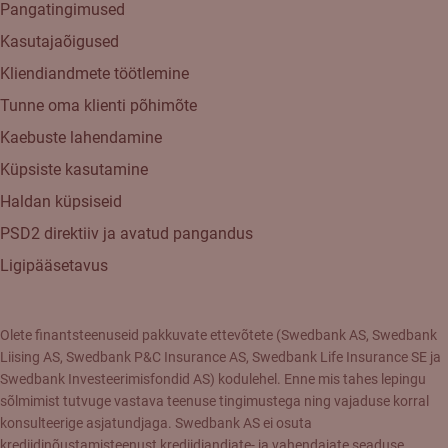
Pangatingimused
Kasutajaõigused
Kliendiandmete töötlemine
Tunne oma klienti põhimõte
Kaebuste lahendamine
Küpsiste kasutamine
Haldan küpsiseid
PSD2 direktiiv ja avatud pangandus
Ligipääsetavus
Olete finantsteenuseid pakkuvate ettevõtete (Swedbank AS, Swedbank
Liising AS, Swedbank P&C Insurance AS, Swedbank Life Insurance SE ja
Swedbank Investeerimisfondid AS) kodulehel. Enne mis tahes lepingu
sõlmimist tutvuge vastava teenuse tingimustega ning vajaduse korral
konsulteerige asjatundjaga. Swedbank AS ei osuta
krediidinõustamisteenust krediidiandjate- ja vahendajate seaduse