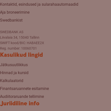
Kontaktid, esindused ja sularahaautomaadid
Aja broneerimine
Swedbankist
SWEDBANK AS
Liivalaia 34, 15040 Tallinn
SWIFT kood/BIC: HABAEE2X
Reg. number: 10060701
Kasulikud lingid
Jätkusuutlikkus
Hinnad ja kursid
Kalkulaatorid
Finantsaruannete esitamine
Audiitoraruande tellimine
Juriidiline info