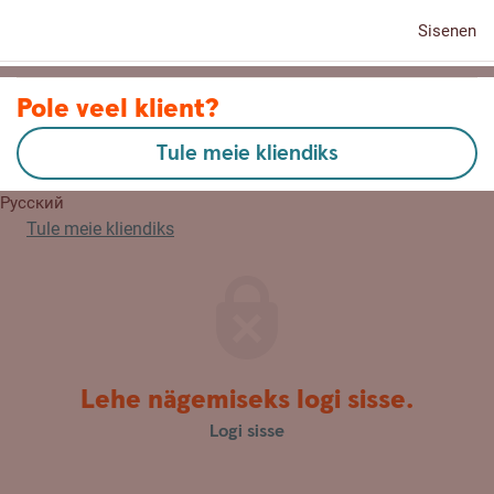
Sisenen
Kontaktid
Pole veel klient?
Tule meie kliendiks
English
Русский
Tule meie kliendiks
Lehe nägemiseks logi sisse.
Logi sisse