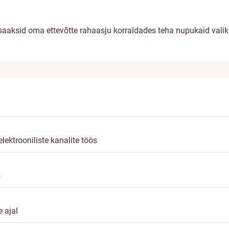
t saaksid oma ettevõtte rahaasju korraldades teha nupukaid vali
ektrooniliste kanalite töös
s
 ajal