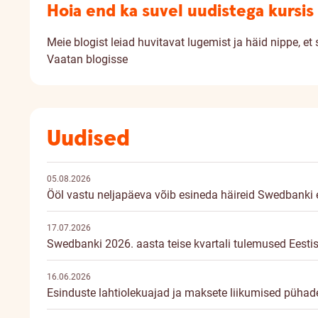
Hoia end ka suvel uudistega kursis
Meie blogist leiad huvitavat lugemist ja häid nippe, e
Vaatan blogisse
Uudised
05.08.2026
Ööl vastu neljapäeva võib esineda häireid Swedbanki el
17.07.2026
Swedbanki 2026. aasta teise kvartali tulemused Eesti
16.06.2026
Esinduste lahtiolekuajad ja maksete liikumised pühade