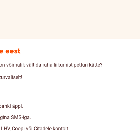
e eest
on võimalik vältida raha liikumist petturi kätte?
urvaliselt!
banki äppi.
ngina SMS-iga.
HV, Coopi või Citadele kontolt.