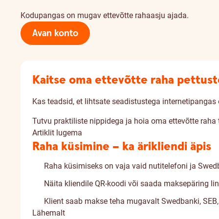
Kodupangas on mugav ettevõtte rahaasju ajada.
Avan konto
Kaitse oma ettevõtte raha pettust
Kas teadsid, et lihtsate seadistustega internetipangas 
Tutvu praktiliste nippidega ja hoia oma ettevõtte raha t
Artiklit lugema
Raha küsimine – ka ärikliendi äpis
Raha küsimiseks on vaja vaid nutitelefoni ja Swed
Näita kliendile QR-koodi või saada maksepäring li
Klient saab makse teha mugavalt Swedbanki, SEB, L
Lähemalt