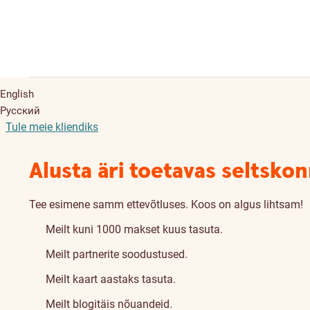
English
Русский
Tule meie kliendiks
Alusta äri toetavas seltsko
Tee esimene samm ettevõtluses. Koos on algus lihtsam!
Meilt kuni 1000 makset kuus tasuta.
Meilt partnerite soodustused.
Meilt kaart aastaks tasuta.
Meilt blogitäis nõuandeid.