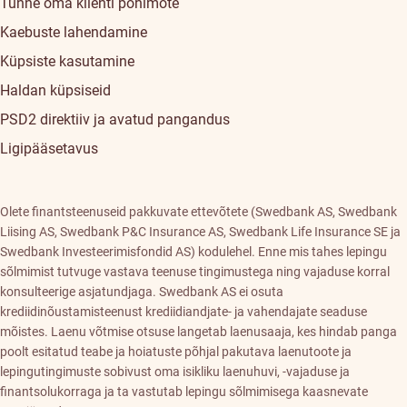
Tunne oma klienti põhimõte
Kaebuste lahendamine
Küpsiste kasutamine
Haldan küpsiseid
PSD2 direktiiv ja avatud pangandus
Ligipääsetavus
Olete finantsteenuseid pakkuvate ettevõtete (Swedbank AS, Swedbank
Liising AS, Swedbank P&C Insurance AS, Swedbank Life Insurance SE ja
Swedbank Investeerimisfondid AS) kodulehel. Enne mis tahes lepingu
sõlmimist tutvuge vastava teenuse tingimustega ning vajaduse korral
konsulteerige asjatundjaga. Swedbank AS ei osuta
krediidinõustamisteenust krediidiandjate- ja vahendajate seaduse
mõistes. Laenu võtmise otsuse langetab laenusaaja, kes hindab panga
poolt esitatud teabe ja hoiatuste põhjal pakutava laenutoote ja
lepingutingimuste sobivust oma isikliku laenuhuvi, -vajaduse ja
finantsolukorraga ja ta vastutab lepingu sõlmimisega kaasnevate