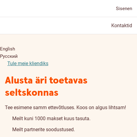
Sisenen
Kontaktid
English
Русский
Tule meie kliendiks
Alusta äri toetavas
seltskonnas
Tee esimene samm ettevõtluses. Koos on algus lihtsam!
Meilt kuni 1000 makset kuus tasuta.
Meilt partnerite soodustused.