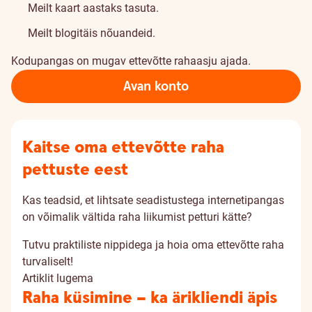
Meilt kaart aastaks tasuta.
Meilt blogitäis nõuandeid.
Kodupangas on mugav ettevõtte rahaasju ajada.
Avan konto
Kaitse oma ettevõtte raha
pettuste eest
Kas teadsid, et lihtsate seadistustega internetipangas
on võimalik vältida raha liikumist petturi kätte?
Tutvu praktiliste nippidega ja hoia oma ettevõtte raha
turvaliselt!
Artiklit lugema
Raha küsimine – ka ärikliendi äpis