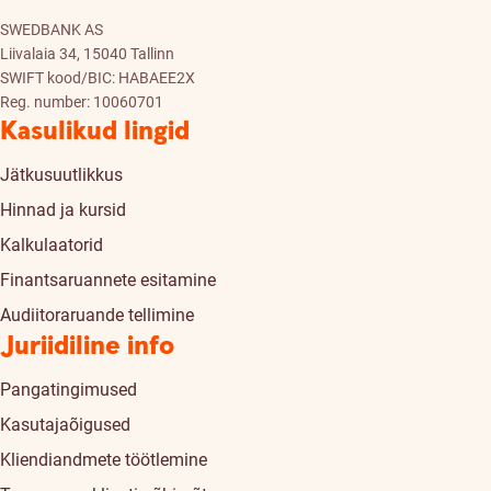
SWEDBANK AS
Liivalaia 34, 15040 Tallinn
SWIFT kood/BIC: HABAEE2X
Reg. number: 10060701
Kasulikud lingid
Jätkusuutlikkus
Hinnad ja kursid
Kalkulaatorid
Finantsaruannete esitamine
Audiitoraruande tellimine
Juriidiline info
Pangatingimused
Kasutajaõigused
Kliendiandmete töötlemine