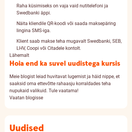
Raha küsimiseks on vaja vaid nutitelefoni ja
Swedbanki äppi.
Näita kliendile QR-koodi või saada maksepäring
lingina SMS-iga.
Klient saab makse teha mugavalt Swedbanki, SEB,
LHV, Coopi või Citadele kontolt.
Lähemalt
Hoia end ka suvel uudistega kursis
Meie blogist leiad huvitavat lugemist ja häid nippe, et
saaksid oma ettevõtte rahaasju korraldades teha
nupukaid valikuid. Tule vaatama!
Vaatan blogisse
Uudised