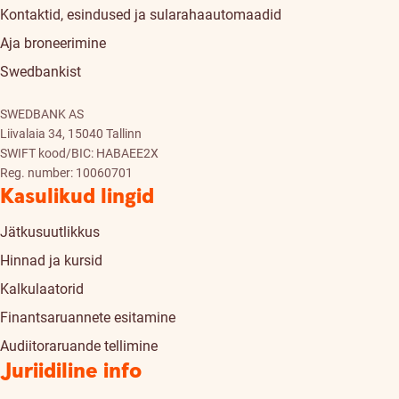
Kontaktid, esindused ja sularahaautomaadid
Aja broneerimine
Swedbankist
SWEDBANK AS
Liivalaia 34, 15040 Tallinn
SWIFT kood/BIC: HABAEE2X
Reg. number: 10060701
Kasulikud lingid
Jätkusuutlikkus
Hinnad ja kursid
Kalkulaatorid
Finantsaruannete esitamine
Audiitoraruande tellimine
Juriidiline info