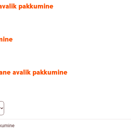
avalik pakkumine
mine
mane avalik pakkumine
kkumine