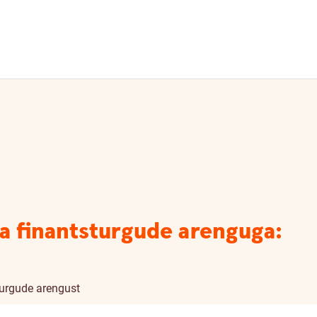
ja finantsturgude arenguga:
turgude arengust