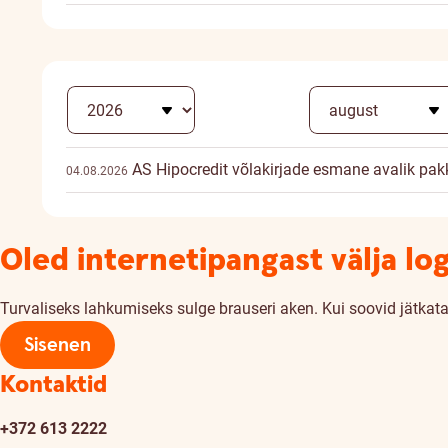
AS Hipocredit võlakirjade esmane avalik pa
04.08.2026
Oled internetipangast välja lo
Turvaliseks lahkumiseks sulge brauseri aken. Kui soovid jätkata,
Sisenen
Kontaktid
+372 613 2222