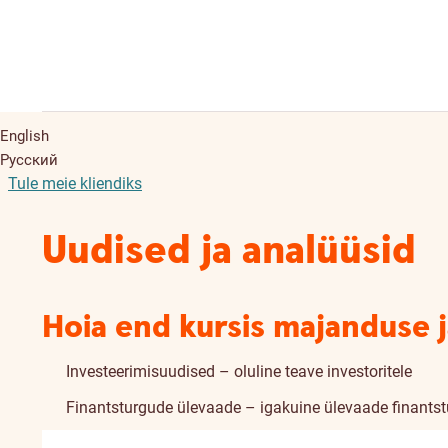
English
Русский
Tule meie kliendiks
Uudised ja analüüsid
Hoia end kursis majanduse 
Investeerimisuudised – oluline teave investoritele
Finantsturgude ülevaade – igakuine ülevaade finants