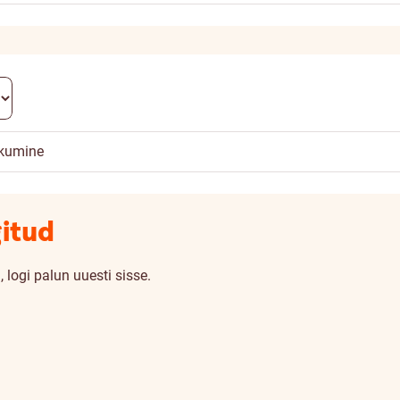
kkumine
gitud
 logi palun uuesti sisse.