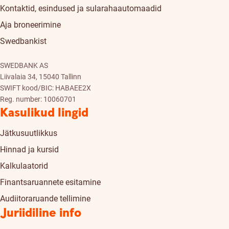
Kontaktid, esindused ja sularahaautomaadid
Aja broneerimine
Swedbankist
SWEDBANK AS
Liivalaia 34, 15040 Tallinn
SWIFT kood/BIC: HABAEE2X
Reg. number: 10060701
Kasulikud lingid
Jätkusuutlikkus
Hinnad ja kursid
Kalkulaatorid
Finantsaruannete esitamine
Audiitoraruande tellimine
Juriidiline info