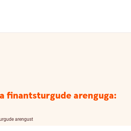
ja finantsturgude arenguga:
turgude arengust