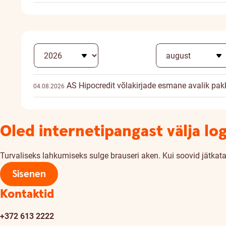
AS Hipocredit võlakirjade esmane avalik pa
04.08.2026
Oled internetipangast välja lo
Turvaliseks lahkumiseks sulge brauseri aken. Kui soovid jätkata,
Sisenen
Kontaktid
+372 613 2222