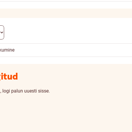
kkumine
gitud
 logi palun uuesti sisse.