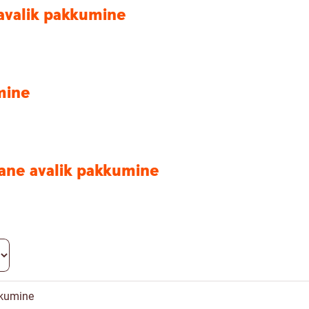
avalik pakkumine
mine
mane avalik pakkumine
kkumine