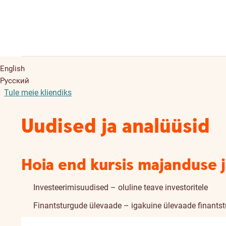
English
Русский
Tule meie kliendiks
Uudised ja analüüsid
Hoia end kursis majanduse 
Investeerimisuudised – oluline teave investoritele
Finantsturgude ülevaade – igakuine ülevaade finants