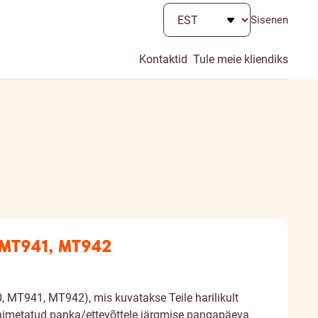
Sisenen
Kontaktid
Tule meie kliendiks
, MT941, MT942
 MT941, MT942), mis kuvatakse Teile harilikult
nimetatud panka/ettevõttele järgmise pangapäeva