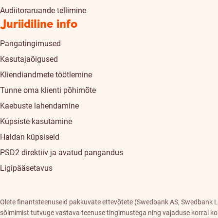
Audiitoraruande tellimine
Juriidiline info
Pangatingimused
Kasutajaõigused
Kliendiandmete töötlemine
Tunne oma klienti põhimõte
Kaebuste lahendamine
Küpsiste kasutamine
Haldan küpsiseid
PSD2 direktiiv ja avatud pangandus
Ligipääsetavus
Olete finantsteenuseid pakkuvate ettevõtete (Swedbank AS, Swedbank Li
sõlmimist tutvuge vastava teenuse tingimustega ning vajaduse korral ko