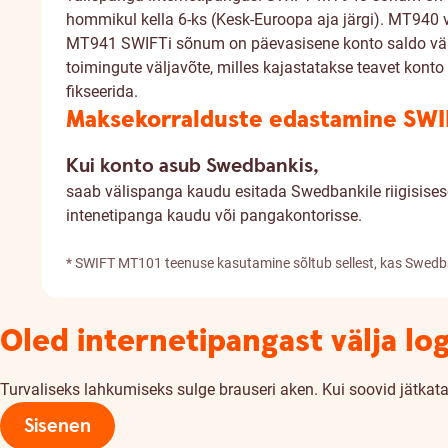
hommikul kella 6-ks (Kesk-Euroopa aja järgi). MT940 v
MT941 SWIFTi sõnum on päevasisene konto saldo välja
toimingute väljavõte, milles kajastatakse teavet konto
fikseerida.
Maksekorralduste edastamine SWI
Kui konto asub Swedbankis,
saab välispanga kaudu esitada Swedbankile riigisise
intenetipanga kaudu või pangakontorisse.
* SWIFT MT101 teenuse kasutamine sõltub sellest, kas Swedban
Oled internetipangast välja lo
Turvaliseks lahkumiseks sulge brauseri aken. Kui soovid jätkata,
Sisenen