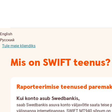
English
Русский
Tule meie kliendiks
Mis on SWIFT teenus?
Raporteerimise teenused paremaks
Kui konto asub Swedbankis,
saab Swedbankis asuva konto väljavõtte saata teise p
välispanga internetipangas. SWIFT MT940 sõnum on ko