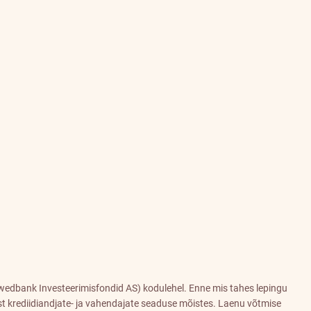
edbank Investeerimisfondid AS) kodulehel. Enne mis tahes lepingu
t krediidiandjate- ja vahendajate seaduse mõistes. Laenu võtmise