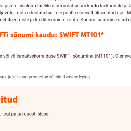
äljavõte sisaldab täielikku informatsiooni konto laekumiste ja 
võte, mida edastatakse Teie poolt eelnevalt fikseeritud ajal
 debiteerimiste ja krediteerimiste kohta. Sõnumi saatmise ajad o
FTi sõnumi kaudu: SWIFT MT101*
se või välismaksekorralduse SWIFTi sõnumina (MT101). Oleneva
ki ja välispanga vahel on sõlmitud vastav leping.
gitud
 logi palun uuesti sisse.