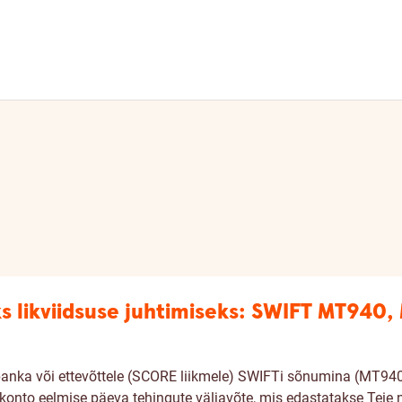
 likviidsuse juhtimiseks: SWIFT MT940
anka või ettevõttele (SCORE liikmele) SWIFTi sõnumina (MT940,
nto eelmise päeva tehingute väljavõte, mis edastatakse Teie 