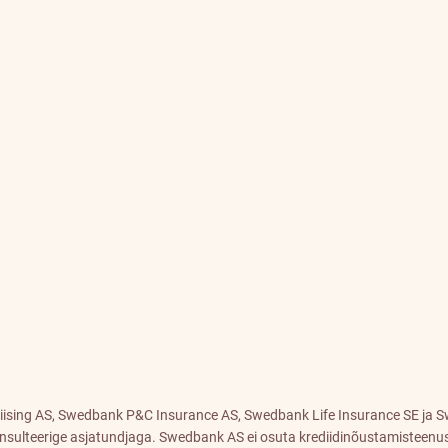
ising AS, Swedbank P&C Insurance AS, Swedbank Life Insurance SE ja Sw
nsulteerige asjatundjaga. Swedbank AS ei osuta krediidinõustamisteenus