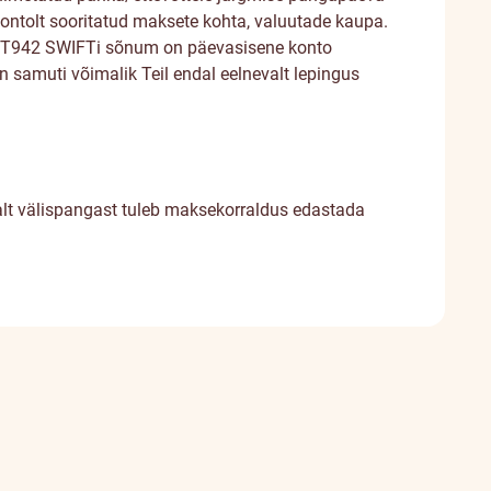
kontolt sooritatud maksete kohta, valuutade kaupa.
. MT942 SWIFTi sõnum on päevasisene konto
n samuti võimalik Teil endal eelnevalt lepingus
lt välispangast tuleb maksekorraldus edastada