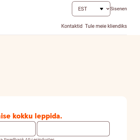
Sisenen
Kontaktid
Tule meie kliendiks
ise kokku leppida.
ja Swedbank AS-i esindustes.