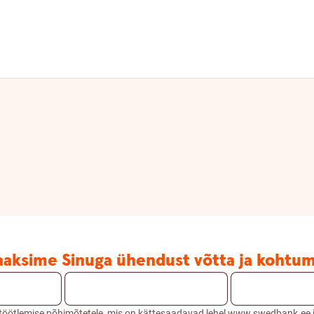
aaksime Sinuga ühendust võtta ja kohtum
töötlemise põhimõtetele, mis on kättesaadavad lehel www.swedbank.ee 