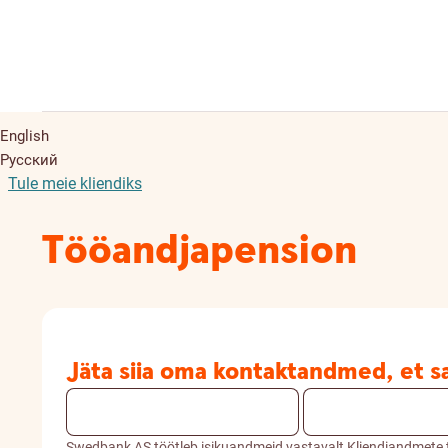
English
Русский
Tule meie kliendiks
Tööandjapension
Jäta siia oma kontaktandmed, et s
Swedbank AS töötleb isikuandmeid vastavalt Kliendiandmete 