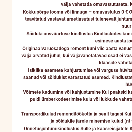
välja vahetada omavastutuseta. K
Kokkupõrge looma või linnuga – omavastutus 0 €
O
teavitatud vastavat ametiasutust tulenevalt juhtum
suur
Sõiduki uusväärtuse kindlustus
Kindlustades kuni
esimese aasta jo
Originaalvaruosadega remont kuni viie aasta vanus
välja arvatud juhul, kui väljavahetatavad osad ei va
klaaside vahet
Isiklike esemete kahjustumise või varguse hüvi
saanud või sõidukist varastatud esemed. Kindlustat
hüv
Võtmete kadumine või kahjustumine
Kui peaksid k
puldi ümberkodeerimise kulu või lukkude vaheta
Transpordikulud remonditöökotta ja sealt tagasi
Kui
ja sõidukile järele minemise kulud (n
Õnnetusjuhtumikindlustus Sulle ja kaasreisijatele
K