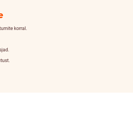
e
umite korral.
sjad.
tust.