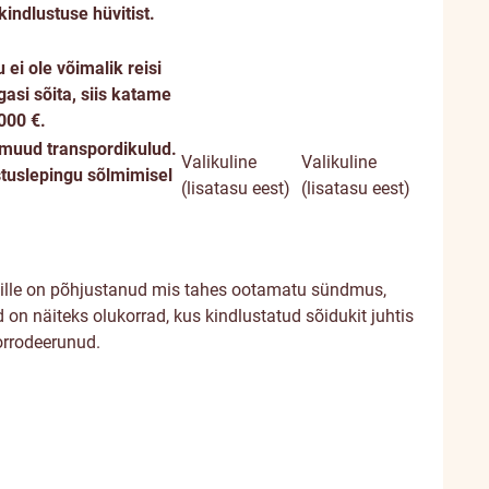
ndlustuse hüvitist.
ei ole võimalik reisi
gasi sõita, siis katame
000 €.
i muud transpordikulud.
Valikuline
Valikuline
stuslepingu sõlmimisel
(lisatasu eest)
(lisatasu eest)
mille on põhjustanud mis tahes ootamatu sündmus,
 on näiteks olukorrad, kus kindlustatud sõidukit juhtis
korrodeerunud.