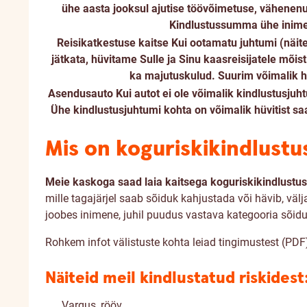
ühe aasta jooksul ajutise töövõimetuse, vähenen
Kindlustussumma ühe inimes
Reisikatkestuse kaitse
Kui ootamatu juhtumi (näite
jätkata, hüvitame Sulle ja Sinu kaasreisijatele mõis
ka majutuskulud. Suurim võimalik hü
Asendusauto
Kui autot ei ole võimalik kindlustusju
Ühe kindlustusjuhtumi kohta on võimalik hüvitist sa
Mis on koguriskikindlustu
Meie kaskoga saad laia kaitsega koguriskikindlustus
mille tagajärjel saab sõiduk kahjustada või hävib, väl
joobes inimene, juhil puudus vastava kategooria sõiduk
Rohkem infot välistuste kohta leiad tingimustest (PDF
Näiteid meil kindlustatud riskidest
Vargus, rööv