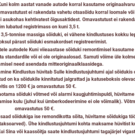
uni kolm aastat vanade autode korral kasutame originaalvaru
mavastutust ei rakendata vahetu otsasõidu korral loomale või l
i asukohas kehtivatest õigusaktidest. Omavastutust ei rakenda
im lubatud registrimass on kuni 3,5 t.
 3,5-tonnise massiga sõiduki, ei vähene kindlustuses kokku le
oksul pärast sõiduki esmakordset registreerimist.
tele autodele
Kuni viieaastase sõiduki remontimisel kasutame 
sta standardile või ei ole originaalosad. Samuti võime üle kol
amisel need asendada mitteoriginaalklaasidega.
tamine
Kindlustus hüvitab Sulle kindlustusjuhtumi ajal sõidukis
ud on ka sõidukile kinnitatud jalgrattad ja katuseboksis olev
itis on 1200 € ja omavastutus 50 €.
aotama sõiduki võtmed või alarmi kaugjuhtimispuldi, hüvitame 
mise kulu (juhul kui ümberkodeerimine ei ole võimalik). Võt
omavastutus 50 €.
 saad sõidukiga ise remondikotta sõita, hüvitame sõidukiga töö
t taksoarved). Ühe kindlustusjuhtumi kohta maksame hüvitist k
ui Sina või kaassõitja saate kindlustusjuhtumi tagajärjel viga