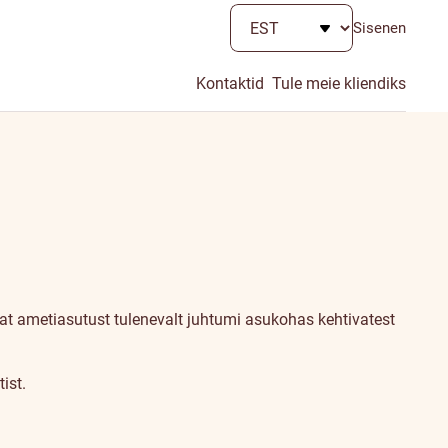
Sisenen
Kontaktid
Tule meie kliendiks
vat ametiasutust tulenevalt juhtumi asukohas kehtivatest
ist.