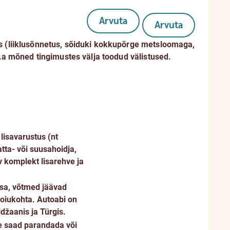
Arvuta
Arvuta
s (liiklusõnnetus, sõiduki kokkupõrge metsloomaga,
v.a mõned tingimustes välja toodud välistused.
 lisavarustus (nt
tta- või suusahoidja,
v komplekt lisarehve ja
tsa, võtmed jäävad
hoiukohta. Autoabi on
džaanis ja Türgis.
se saad parandada või