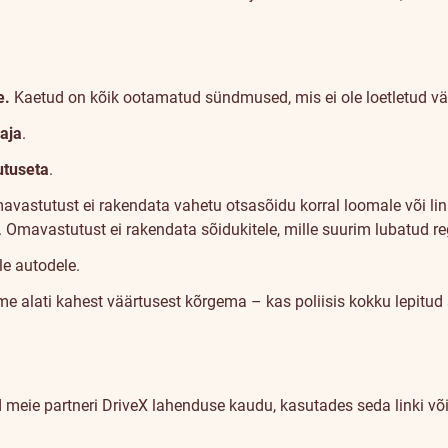
e.
Kaetud on kõik ootamatud sündmused, mis ei ole loetletud väl
vaja
.
utuseta
.
avastutust ei rakendata vahetu otsasõidu korral loomale või linn
 Omavastutust ei rakendata sõidukitele, mille suurim lubatud reg
le autodele.
me alati kahest väärtusest kõrgema – kas poliisis kokku lepitud 
d meie partneri
DriveX lahenduse kaudu, kasutades seda linki
võ