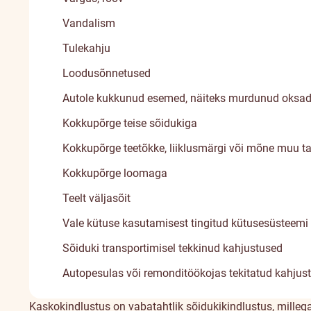
Vandalism
Tulekahju
Loodusõnnetused
Autole kukkunud esemed, näiteks murdunud oksad, 
Kokkupõrge teise sõidukiga
Kokkupõrge teetõkke, liiklusmärgi või mõne muu t
Kokkupõrge loomaga
Teelt väljasõit
Vale kütuse kasutamisest tingitud kütusesüsteemi
Sõiduki transportimisel tekkinud kahjustused
Autopesulas või remonditöökojas tekitatud kahjus
Kaskokindlustus on vabatahtlik sõidukikindlustus, millega