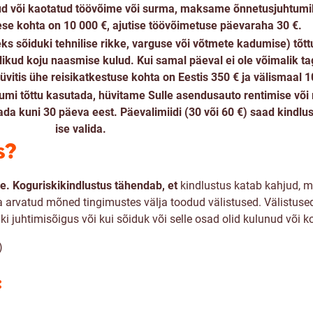
ud või kaotatud töövõime või surma, maksame õnnetusjuhtumiki
e kohta on 10 000 €, ajutise töövõimetuse päevaraha 30 €.
ks sõiduki tehnilise rikke, varguse või võtmete kadumise) tõttu 
tlikud koju naasmise kulud. Kui samal päeval ei ole võimalik ta
vitis ühe reisikatkestuse kohta on Eestis 350 € ja välismaal 1
htumi tõttu kasutada, hüvitame Sulle asendusauto rentimise võ
ada kuni 30 päeva eest. Päevalimiidi (30 või 60 €) saad kindlu
ise valida.
s?
e. Koguriskikindlustus tähendab, et
kindlustus katab kahjud, 
ja arvatud mõned tingimustes välja toodud välistused. Välistused
i juhtimisõigus või kui sõiduk või selle osad olid kulunud või 
)
: