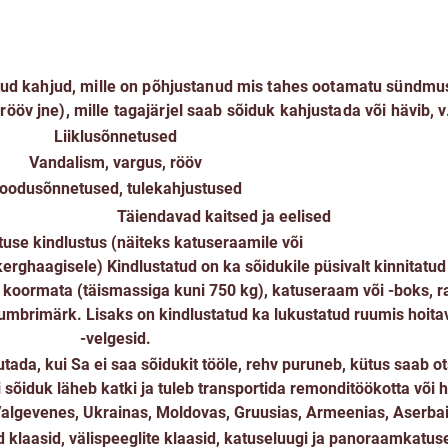
Kaetud
riskid
tud kahjud, mille on põhjustanud mis tahes ootamatu sündmu
rööv jne), mille tagajärjel saab sõiduk kahjustada või hävib, 
Liiklusõnnetused
Vandalism, vargus, rööv
oodusõnnetused, tulekahjustused
Täiendavad kaitsed ja eelised
tuse kindlustus (näiteks katuseraamile või
 kerghaagisele)
Kindlustatud on ka sõidukile püsivalt kinnitatud
a koormata (täismassiga kuni 750 kg), katuseraam või -boks, ra
numbrimärk. Lisaks on kindlustatud ka lukustatud ruumis hoita
-velgesid.
tada, kui Sa ei saa sõidukit tööle, rehv puruneb, kütus saab o
i sõiduk läheb katki ja tuleb transportida remonditöökotta või 
algevenes, Ukrainas, Moldovas, Gruusias, Armeenias, Aserbai
 klaasid, välispeeglite klaasid, katuseluugi ja panoraamkatu