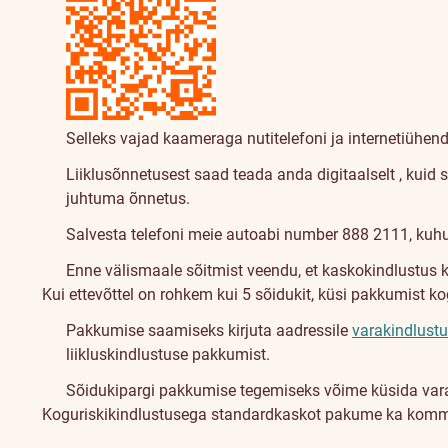
Selleks vajad kaameraga nutitelefoni ja internetiühend
Liiklusõnnetusest saad teada anda digitaalselt
, kuid 
juhtuma õnnetus.
Salvesta telefoni meie autoabi number
888 2111
, kuh
Enne välismaale sõitmist veendu, et kaskokindlustus ke
Kommertssõidukid
Kui ettevõttel on rohkem kui 5 sõidukit, küsi pakkumist ko
Pakkumise saamiseks kirjuta aadressile
varakindlus
liikluskindlustuse pakkumist.
Sõidukipargi pakkumise tegemiseks võime küsida var
Koguriskikindlustusega standardkaskot pakume ka kommer