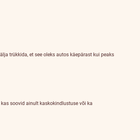
älja trükkida, et see oleks autos käepärast kui peaks
a, kas soovid ainult kaskokindlustuse või ka