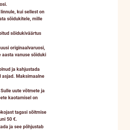
osi.
innule, kui sellest on
ta sõidukitele, mille
pitud sõidukiväärtus
uusi originaalvaruosi,
me aasta vanuse sõiduki
 olnud ja kahjustada
ad asjad. Maksimaalne
Sulle uute võtmete ja
mete kaotamisel on
kojast tagasi sõitmise
uni 50 €.
stada ja see põhjustab