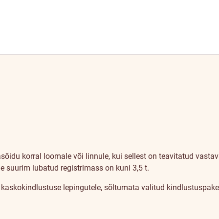
idu korral loomale või linnule, kui sellest on teavitatud vasta
e suurim lubatud registrimass on kuni 3,5 t.
 kaskokindlustuse lepingutele, sõltumata valitud kindlustuspaket