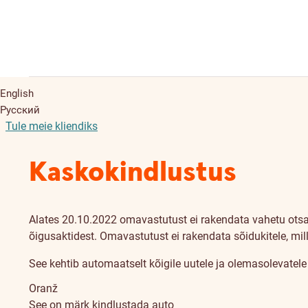
English
Русский
Tule meie kliendiks
Kaskokindlustus
Alates 20.10.2022 omavastutust ei rakendata vahetu otsasõ
õigusaktidest. Omavastutust ei rakendata sõidukitele, mill
See kehtib automaatselt kõigile uutele ja olemasolevatele
Oranž
See on märk kindlustada auto