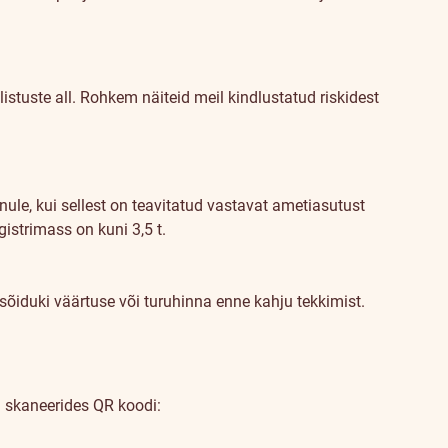
istuste all.
Rohkem näiteid meil kindlustatud riskidest
ule, kui sellest on teavitatud vastavat ametiasutust
istrimass on kuni 3,5 t.
sõiduki väärtuse või turuhinna enne kahju tekkimist.
i skaneerides QR koodi: