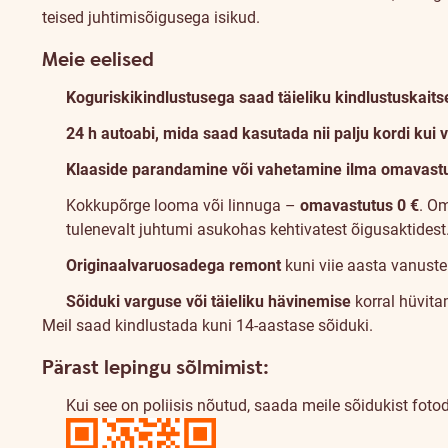
Kaskokindlustusest
teised juhtimisõigusega isikud.
Meie eelised
Koguriskikindlustusega saad täieliku kindlustuskaits
24 h autoabi, mida saad kasutada nii palju kordi kui 
Klaaside parandamine või vahetamine ilma omavast
Kokkupõrge looma või linnuga –
omavastutus 0 €
.
Om
tulenevalt juhtumi asukohas kehtivatest õigusaktidest.
Originaalvaruosadega remont
kuni viie aasta vanuste
Sõiduki varguse või täieliku hävinemise
korral hüvita
Meil saad kindlustada kuni 14-aastase sõiduki.
Pärast lepingu sõlmimist:
Kui see on poliisis nõutud, saada meile sõidukist foto