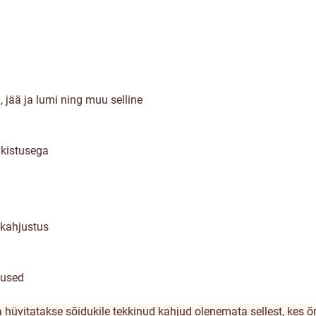
jää ja lumi ning muu selline
akistusega
 kahjustus
tused
 hüvitatakse sõidukile tekkinud kahjud olenemata sellest, kes õ