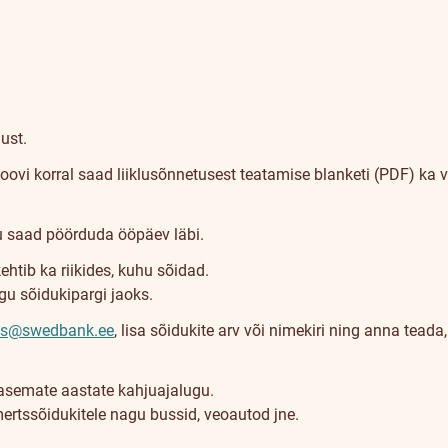
ust.
soovi korral saad
liiklusõnnetusest teatamise blanketi (PDF)
ka v
u saad pöörduda ööpäev läbi.
htib ka riikides, kuhu sõidad.
gu sõidukipargi jaoks.
tus@swedbank.ee
, lisa sõidukite arv või nimekiri ning anna tead
asemate aastate kahjuajalugu.
tssõidukitele nagu bussid, veoautod jne.