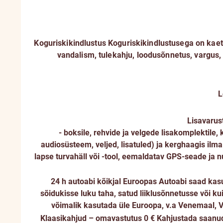
Koguriskikindlustus
Koguriskikindlustusega on kae
vandalism, tulekahju, loodusõnnetus, vargus, 
L
Lisavarus
- boksile, rehvide ja velgede lisakomplektile,
audiosüsteem, veljed, lisatuled) ja kerghaagis ilm
lapse turvahäll või -tool, eemaldatav GPS-seade ja 
24 h autoabi kõikjal Euroopas
Autoabi saad kasu
sõidukisse luku taha, satud liiklusõnnetusse või ku
võimalik kasutada üle Euroopa, v.a Venemaal, V
Klaasikahjud – omavastutus 0 €
Kahjustada saanud