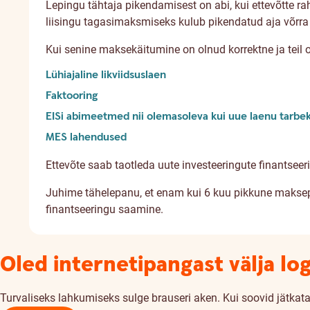
Lepingu tähtaja pikendamisest on abi, kui ettevõtte
liisingu tagasimaksmiseks kulub pikendatud aja võrr
Kui senine maksekäitumine on olnud korrektne ja teil o
Lühiajaline likviidsuslaen
Faktooring
EISi abimeetmed nii olemasoleva kui uue laenu tarbe
MES lahendused
Ettevõte saab taotleda uute investeeringute finantseer
Juhime tähelepanu, et enam kui 6 kuu pikkune maksepuh
finantseeringu saamine.
Oled internetipangast välja lo
Turvaliseks lahkumiseks sulge brauseri aken. Kui soovid jätkata,