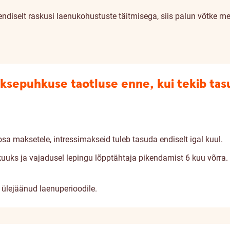
endiselt raskusi laenukohustuste täitmisega, siis palun võtke m
aksepuhkuse taotluse enne, kui tekib tas
a maksetele, intressimakseid tuleb tasuda endiselt igal kuul.
uuks ja vajadusel lepingu lõpptähtaja pikendamist 6 kuu võrra
ülejäänud laenuperioodile.