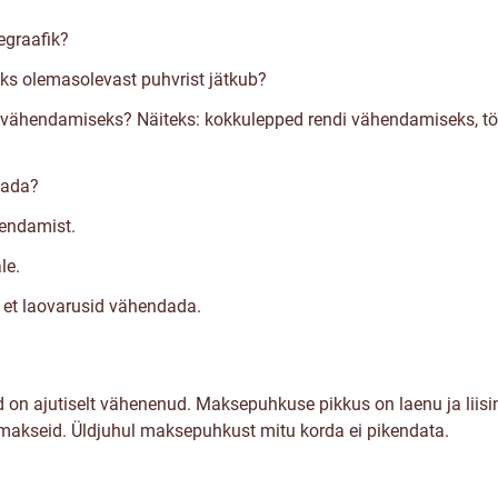
egraafik?
aks olemasolevast puhvrist jätkub?
de vähendamiseks? Näiteks: kokkulepped rendi vähendamiseks, t
tada?
kendamist.
le.
, et laovarusid vähendada.
on ajutiselt vähenenud. Maksepuhkuse pikkus on laenu ja liisin
makseid. Üldjuhul maksepuhkust mitu korda ei pikendata.