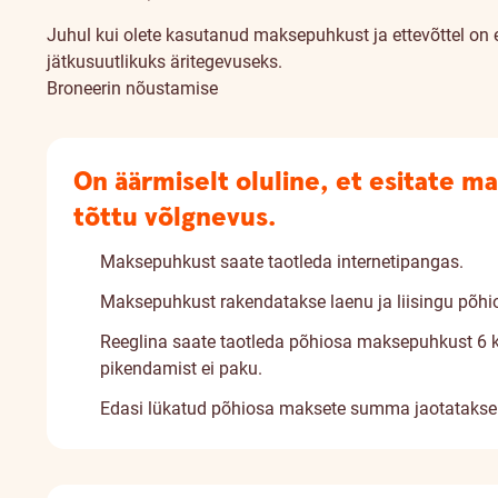
Juhul kui olete kasutanud maksepuhkust ja ettevõttel on 
jätkusuutlikuks äritegevuseks.
Broneerin nõustamise
On äärmiselt oluline, et esitate m
tõttu võlgnevus.
Maksepuhkust saate taotleda internetipangas.
Maksepuhkust rakendatakse laenu ja liisingu põhios
Reeglina saate taotleda põhiosa maksepuhkust 6 k
pikendamist ei paku.
Edasi lükatud põhiosa maksete summa jaotatakse 