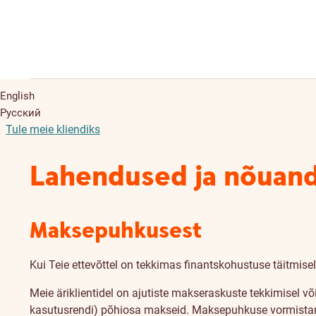
English
Русский
Tule meie kliendiks
Lahendused ja nõuand
Maksepuhkusest
Kui Teie ettevõttel on tekkimas finantskohustuse täitmisel
Meie äriklientidel on ajutiste makseraskuste tekkimisel v
kasutusrendi) põhiosa makseid. Maksepuhkuse vormistam