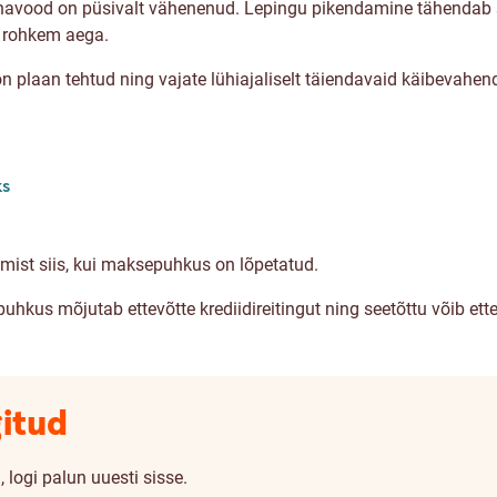
 rahavood on püsivalt vähenenud. Lepingu pikendamine tähenda
a rohkem aega.
n plaan tehtud ning vajate lühiajaliselt täiendavaid käibevahend
ks
imist siis, kui maksepuhkus on lõpetatud.
kus mõjutab ettevõtte krediidireitingut ning seetõttu võib ette
gitud
 logi palun uuesti sisse.