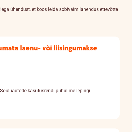
eiega ühendust, et koos leida sobivaim lahendus ettevõtte
umata laenu- või liisingumakse
. Sõiduautode kasutusrendi puhul me lepingu