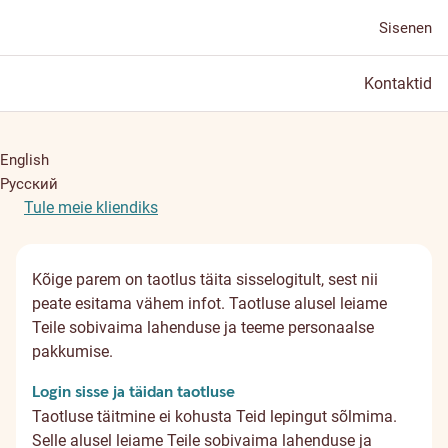
Sisenen
Kontaktid
English
Русский
Tule meie kliendiks
Kõige parem on taotlus täita sisselogitult, sest nii
peate esitama vähem infot. Taotluse alusel leiame
Teile sobivaima lahenduse ja teeme personaalse
pakkumise.
Login sisse ja täidan taotluse
Taotluse täitmine ei kohusta Teid lepingut sõlmima.
Selle alusel leiame Teile sobivaima lahenduse ja