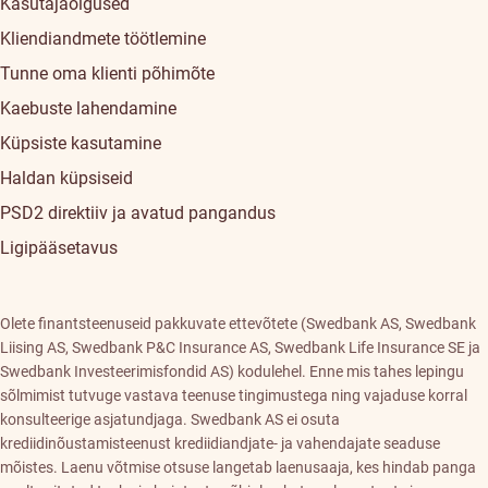
Kasutajaõigused
Kliendiandmete töötlemine
Tunne oma klienti põhimõte
Kaebuste lahendamine
Küpsiste kasutamine
Haldan küpsiseid
PSD2 direktiiv ja avatud pangandus
Ligipääsetavus
Olete finantsteenuseid pakkuvate ettevõtete (Swedbank AS, Swedbank
Liising AS, Swedbank P&C Insurance AS, Swedbank Life Insurance SE ja
Swedbank Investeerimisfondid AS) kodulehel. Enne mis tahes lepingu
sõlmimist tutvuge vastava teenuse tingimustega ning vajaduse korral
konsulteerige asjatundjaga. Swedbank AS ei osuta
krediidinõustamisteenust krediidiandjate- ja vahendajate seaduse
mõistes. Laenu võtmise otsuse langetab laenusaaja, kes hindab panga