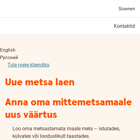
Sisenen
Kontaktid
English
Русский
Tule meie kliendiks
Uue metsa laen
Anna oma mittemetsamaale
uus väärtus
Loo oma metsastamata maale mets – istutades,
külvates või looduslikult taastades.