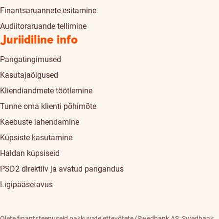
Finantsaruannete esitamine
Audiitoraruande tellimine
Juriidiline info
Pangatingimused
Kasutajaõigused
Kliendiandmete töötlemine
Tunne oma klienti põhimõte
Kaebuste lahendamine
Küpsiste kasutamine
Haldan küpsiseid
PSD2 direktiiv ja avatud pangandus
Ligipääsetavus
Olete finantsteenuseid pakkuvate ettevõtete (Swedbank AS, Swedbank