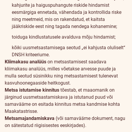
kahjurite ja haiguspuhangute riskide hindamist
eesmärgiga ennetada, vähendada ja kontrollida riske
ning meetmeid, mis on rakendatud, et kaitsta
jääkriskide eest ning tagada nendega kohanemine;
toiduga kindlustatusele avalduva mõju hindamist;
kõiki uusmetsastamisega seotud „ei kahjusta oluliselt“
DNSH kriteeriume.
Kliimakasu analüüs
on metsastamisest saadava
kliimakasu analüüs, milles võetakse arvesse puude ja
mulla seotud süsinikku ning metsastamisest tulenevat
kasvuhoonegaaside heitkogust.
Metsa istutamise kinnitus
tõestab, et maaomanik on
järginud uusmetsastamiskava ja istutanud puud või
samaväärne on esitada kinnitus metsa kandmise kohta
Maakatastrisse.
Metsamajandamiskava
(või samaväärne dokument, nagu
on sätestatud riigisisestes eeskirjades).