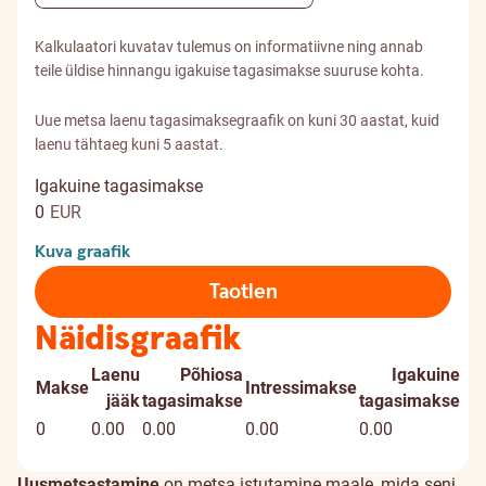
Kalkulaatori kuvatav tulemus on informatiivne ning annab
teile üldise hinnangu igakuise tagasimakse suuruse kohta.
Uue metsa laenu tagasimaksegraafik on kuni 30 aastat, kuid
laenu tähtaeg kuni 5 aastat.
Igakuine tagasimakse
0
EUR
Kuva graafik
Taotlen
Näidisgraafik
Laenu
Põhiosa
Igakuine
Makse
Intressimakse
jääk
tagasimakse
tagasimakse
0
0.00
0.00
0.00
0.00
Uusmetsastamine
on metsa istutamine maale, mida seni