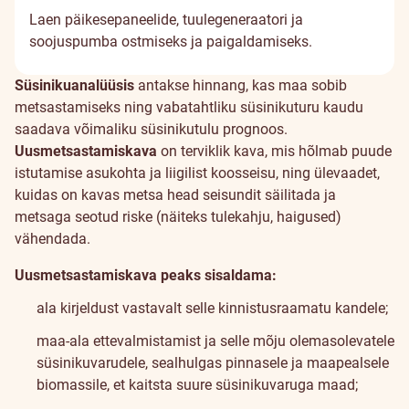
Laen päikesepaneelide, tuulegeneraatori ja
soojuspumba ostmiseks ja paigaldamiseks.
Süsinikuanalüüsis
antakse hinnang, kas maa sobib
metsastamiseks ning vabatahtliku süsinikuturu kaudu
saadava võimaliku süsinikutulu prognoos.
Uusmetsastamiskava
on terviklik kava, mis hõlmab puude
istutamise asukohta ja liigilist koosseisu, ning ülevaadet,
kuidas on kavas metsa head seisundit säilitada ja
metsaga seotud riske (näiteks tulekahju, haigused)
vähendada.
Uusmetsastamiskava peaks sisaldama:
ala kirjeldust vastavalt selle kinnistusraamatu kandele;
maa-ala ettevalmistamist ja selle mõju olemasolevatele
süsinikuvarudele, sealhulgas pinnasele ja maapealsele
biomassile, et kaitsta suure süsinikuvaruga maad;