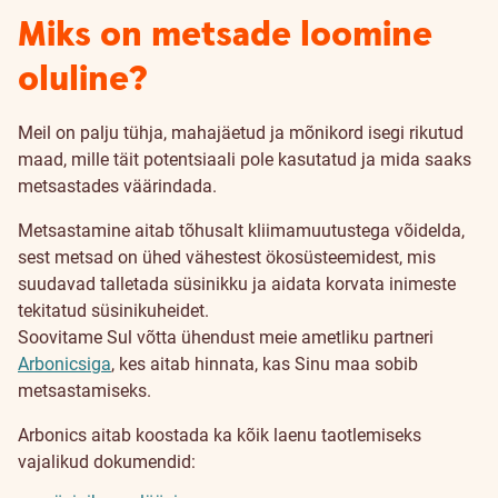
Miks on metsade loomine
oluline?
Meil on palju tühja, mahajäetud ja mõnikord isegi rikutud
maad, mille täit potentsiaali pole kasutatud ja mida saaks
metsastades väärindada.
Metsastamine aitab tõhusalt kliimamuutustega võidelda,
sest metsad on ühed vähestest ökosüsteemidest, mis
suudavad talletada süsinikku ja aidata korvata inimeste
tekitatud süsinikuheidet.
Soovitame Sul võtta ühendust meie ametliku partneri
Arbonicsiga
, kes aitab hinnata, kas Sinu maa sobib
metsastamiseks.
Arbonics aitab koostada ka kõik laenu taotlemiseks
vajalikud dokumendid: