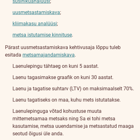
süsinikuanalüüsi
;
uusmetsastamiskava
;
kliimakasu analüüsi
;
metsa istutamise kinnituse
.
Pärast uusmetsastamiskava kehtivusaja lõppu tuleb
esitada
metsamajandamiskava
.
Laenulepingu tähtaeg on kuni 5 aastat.
Laenu tagasimakse graafik on kuni 30 aastat.
Laenu ja tagatise suhtarv (LTV) on maksimaalselt 70%.
Laenu tagatiseks on maa, kuhu mets istutatakse.
Laenulepinguga võtad kohustuse muuta
mittemetsamaa metsaks ning Sa ei tohi metsa
kasutamise, metsa uuendamise ja metsastatud maaga
seotud õigusi üle anda.