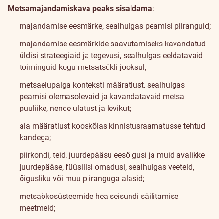
Metsamajandamiskava peaks sisaldama:
majandamise eesmärke, sealhulgas peamisi piiranguid;
majandamise eesmärkide saavutamiseks kavandatud
üldisi strateegiaid ja tegevusi, sealhulgas eeldatavaid
toiminguid kogu metsatsükli jooksul;
metsaelupaiga konteksti määratlust, sealhulgas
peamisi olemasolevaid ja kavandatavaid metsa
puuliike, nende ulatust ja levikut;
ala määratlust kooskõlas kinnistusraamatusse tehtud
kandega;
piirkondi, teid, juurdepääsu eesõigusi ja muid avalikke
juurdepääse, füüsilisi omadusi, sealhulgas veeteid,
õigusliku või muu piiranguga alasid;
metsaökosüsteemide hea seisundi säilitamise
meetmeid;