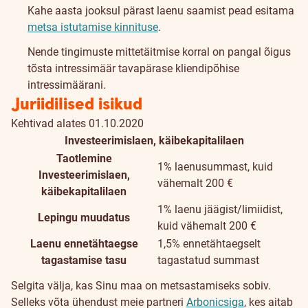
Kahe aasta jooksul pärast laenu saamist pead esitama
metsa istutamise kinnituse
.
Nende tingimuste mittetäitmise korral on pangal õigus
tõsta intressimäär tavapärase kliendipõhise
intressimäärani.
Juriidilised isikud
Kehtivad alates 01.10.2020
Investeerimislaen, käibekapitalilaen
Taotlemine
1% laenusummast, kuid
Investeerimislaen,
vähemalt 200 €
käibekapitalilaen
1% laenu jäägist/limiidist,
Lepingu muudatus
kuid vähemalt 200 €
Laenu ennetähtaegse
1,5% ennetähtaegselt
tagastamise tasu
tagastatud summast
Selgita välja, kas Sinu maa on metsastamiseks sobiv.
Selleks võta ühendust meie partneri
Arbonicsiga
, kes aitab