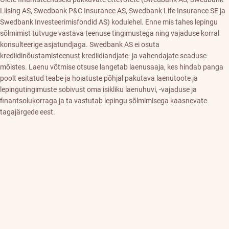
Liising AS, Swedbank P&C Insurance AS, Swedbank Life Insurance SE ja
Swedbank Investeerimisfondid AS) kodulehel. Enne mis tahes lepingu
sõlmimist tutvuge vastava teenuse tingimustega ning vajaduse korral
konsulteerige asjatundjaga. Swedbank AS ei osuta
krediidinõustamisteenust krediidiandjate- ja vahendajate seaduse
mõistes. Laenu võtmise otsuse langetab laenusaaja, kes hindab panga
poolt esitatud teabe ja hoiatuste põhjal pakutava laenutoote ja
lepingutingimuste sobivust oma isikliku laenuhuvi, -vajaduse ja
finantsolukorraga ja ta vastutab lepingu sõlmimisega kaasnevate
tagajärgede eest.