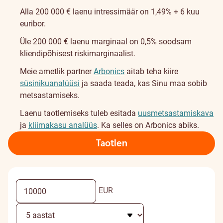
Alla 200 000 € laenu intressimäär on 1,49% + 6 kuu
euribor.
Üle 200 000 € laenu marginaal on 0,5% soodsam
kliendipõhisest riskimarginaalist.
Meie ametlik partner
Arbonics
aitab teha kiire
süsinikuanalüüsi
ja saada teada, kas Sinu maa sobib
metsastamiseks.
Laenu taotlemiseks tuleb esitada
uusmetsastamiskava
ja
kliimakasu analüüs
. Ka selles on Arbonics abiks.
Taotlen
EUR