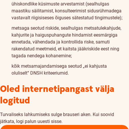
ühiskondlike küsimuste arvestamist (sealhulgas
maastiku säilitamist, konsulteerimist sidusrühmadega
vastavalt riigisiseses õiguses sätestatud tingimustele);
metsaga seotud riskide, sealhulgas metsatulekahjude,
kahjurite ja haiguspuhangute hindamist eesmärgiga
ennetada, vähendada ja kontrollida riske, samuti
rakendatud meetmeid, et kaitsta jääkriskide eest ning
tagada nendega kohanemine;
kõik metsamajandamisega seotud „ei kahjusta
oluliselt“ DNSH kriteeriumid.
Oled internetipangast välja
logitud
Turvaliseks lahkumiseks sulge brauseri aken. Kui soovid
jätkata, logi palun uuesti sisse.