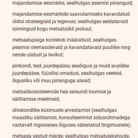
majandamise eesmärke, sealhulgas peamisi piiranguid;
majandamise eesmärkide saavutamiseks kavandatud
üldisi strateegiaid ja tegevusi, sealhulgas eeldatavaid
toiminguid kogu metsatsükli jooksul;
metsaelupaiga konteksti määratlust, sealhulgas
peamisi olemasolevaid ja kavandatavaid puuliike ning
nende ulatust ja levikut;
piirkondi, teid, juurdepääsu eesõigusi ja muid avalikke
juurdepääse, füüsilisi omadusi, sealhulgas veeteid,
õigusliku või muu piiranguga alasid;
metsaökosüsteemide hea seisundi loomise ja
säilitamise meetmeid;
ühiskondlike küsimuste arvestamist (sealhulgas
maastiku säilitamist, konsulteerimist sidusrühmadega
vastavalt riigisiseses õiguses sätestatud tingimustele);
metsaga seotud riskide, sealhulgas metsatulekahjude,