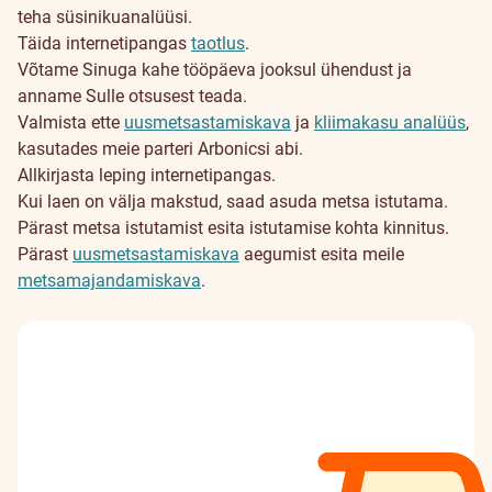
teha süsinikuanalüüsi.
Täida internetipangas
taotlus
.
Võtame Sinuga kahe tööpäeva jooksul ühendust ja
anname Sulle otsusest teada.
Valmista ette
uusmetsastamiskava
ja
kliimakasu analüüs
,
kasutades meie parteri Arbonicsi abi.
Allkirjasta leping internetipangas.
Kui laen on välja makstud, saad asuda metsa istutama.
Pärast metsa istutamist esita istutamise kohta kinnitus.
Pärast
uusmetsastamiskava
aegumist esita meile
metsamajandamiskava
.