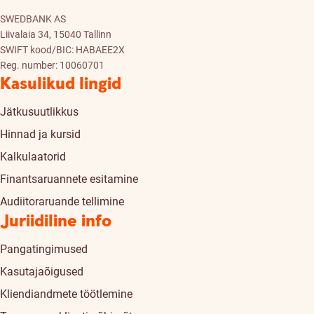
SWEDBANK AS
Liivalaia 34, 15040 Tallinn
SWIFT kood/BIC: HABAEE2X
Reg. number: 10060701
Kasulikud lingid
Jätkusuutlikkus
Hinnad ja kursid
Kalkulaatorid
Finantsaruannete esitamine
Audiitoraruande tellimine
Juriidiline info
Pangatingimused
Kasutajaõigused
Kliendiandmete töötlemine