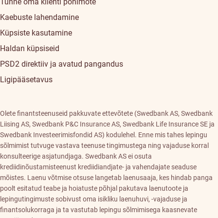
Tunne oma klienti põhimõte
Kaebuste lahendamine
Küpsiste kasutamine
Haldan küpsiseid
PSD2 direktiiv ja avatud pangandus
Ligipääsetavus
Olete finantsteenuseid pakkuvate ettevõtete (Swedbank AS, Swedbank
Liising AS, Swedbank P&C Insurance AS, Swedbank Life Insurance SE ja
Swedbank Investeerimisfondid AS) kodulehel. Enne mis tahes lepingu
sõlmimist tutvuge vastava teenuse tingimustega ning vajaduse korral
konsulteerige asjatundjaga. Swedbank AS ei osuta
krediidinõustamisteenust krediidiandjate- ja vahendajate seaduse
mõistes. Laenu võtmise otsuse langetab laenusaaja, kes hindab panga
poolt esitatud teabe ja hoiatuste põhjal pakutava laenutoote ja
lepingutingimuste sobivust oma isikliku laenuhuvi, -vajaduse ja
finantsolukorraga ja ta vastutab lepingu sõlmimisega kaasnevate