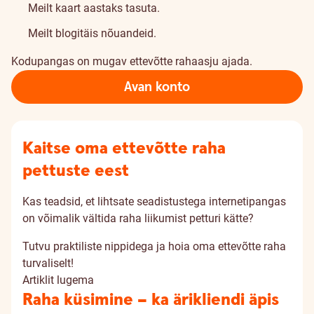
Meilt kaart aastaks tasuta.
Meilt blogitäis nõuandeid.
Kodupangas on mugav ettevõtte rahaasju ajada.
Avan konto
Kaitse oma ettevõtte raha
pettuste eest
Kas teadsid, et lihtsate seadistustega internetipangas
on võimalik vältida raha liikumist petturi kätte?
Tutvu praktiliste nippidega ja hoia oma ettevõtte raha
turvaliselt!
Artiklit lugema
Raha küsimine – ka ärikliendi äpis