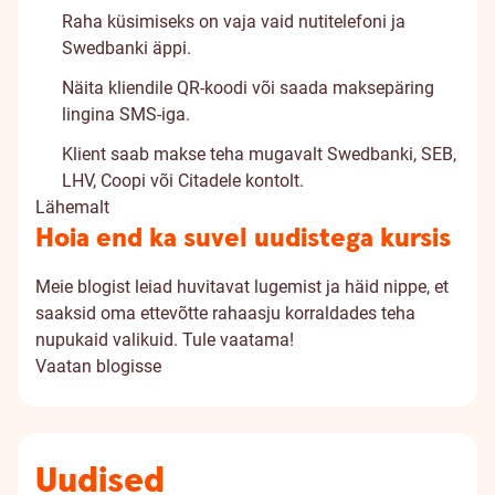
Raha küsimiseks on vaja vaid nutitelefoni ja
Swedbanki äppi.
Näita kliendile QR-koodi või saada maksepäring
lingina SMS-iga.
Klient saab makse teha mugavalt Swedbanki, SEB,
LHV, Coopi või Citadele kontolt.
Lähemalt
Hoia end ka suvel uudistega kursis
Meie blogist leiad huvitavat lugemist ja häid nippe, et
saaksid oma ettevõtte rahaasju korraldades teha
nupukaid valikuid. Tule vaatama!
Vaatan blogisse
Uudised