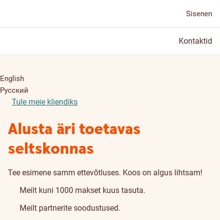
Sisenen
Kontaktid
English
Русский
Tule meie kliendiks
Alusta äri toetavas
seltskonnas
Tee esimene samm ettevõtluses. Koos on algus lihtsam!
Meilt kuni 1000 makset kuus tasuta.
Meilt partnerite soodustused.