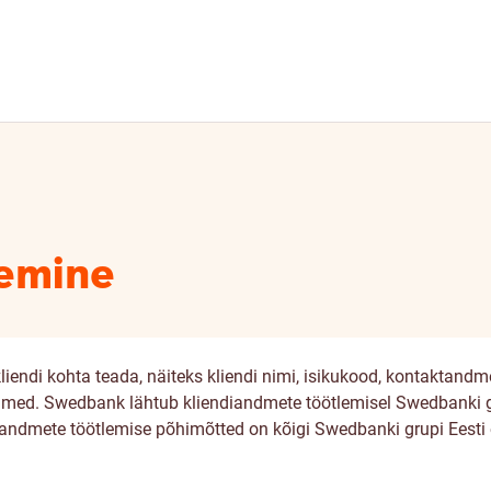
lemine
iendi kohta teada, näiteks kliendi nimi, isikukood, kontaktan
ed. Swedbank lähtub kliendiandmete töötlemisel Swedbanki gru
diandmete töötlemise põhimõtted on kõigi Swedbanki grupi Eesti