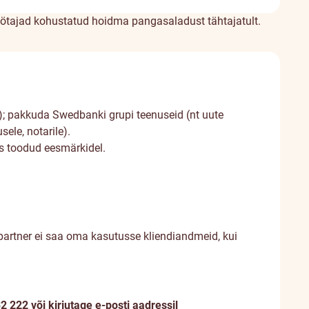
töötajad kohustatud hoidma pangasaladust tähtajatult.
ne); pakkuda Swedbanki grupi teenuseid (nt uute
le, notarile).
s toodud eesmärkidel.
öpartner ei saa oma kasutusse kliendiandmeid, kui
 222 või kirjutage e-posti aadressil