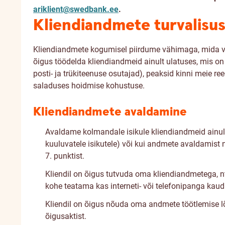
ariklient@swedbank.ee
.
Kliendiandmete turvalisu
Kliendiandmete kogumisel piirdume vähimaga, mida va
õigus töödelda kliendiandmeid ainult ulatuses, mis on
posti- ja trükiteenuse osutajad), peaksid kinni meie 
saladuses hoidmise kohustuse.
Kliendiandmete avaldamine
Avaldame kolmandale isikule kliendiandmeid ainult 
kuuluvatele isikutele) või kui andmete avaldamist 
7. punktist.
Kliendil on õigus tutvuda oma kliendiandmetega, nt
kohe teatama kas interneti- või telefonipanga kau
Kliendil on õigus nõuda oma andmete töötlemise l
õigusaktist.