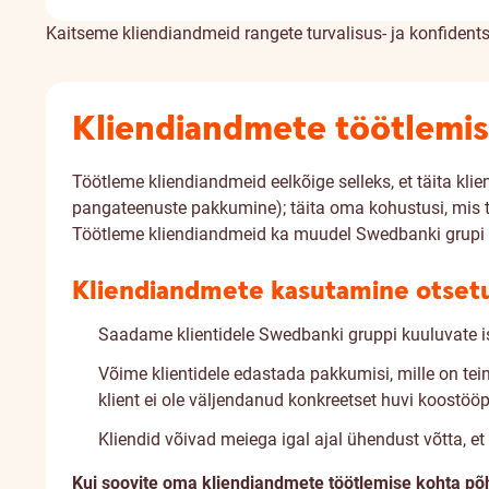
Kaitseme kliendiandmeid rangete turvalisus- ja konfident
Kliendiandmete töötlemi
Töötleme kliendiandmeid eelkõige selleks, et täita kli
pangateenuste pakkumine); täita oma kohustusi, mis t
Töötleme kliendiandmeid ka muudel Swedbanki grupi Ee
Kliendiandmete kasutamine otset
Saadame klientidele Swedbanki gruppi kuuluvate i
Võime klientidele edastada pakkumisi, mille on tei
klient ei ole väljendanud konkreetset huvi koostöö
Kliendid võivad meiega igal ajal ühendust võtta, 
Kui soovite oma kliendiandmete töötlemise kohta põhj