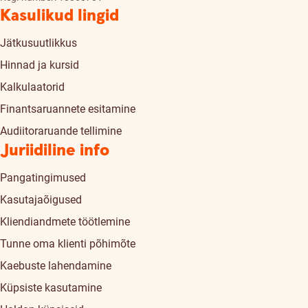
Kasulikud lingid
Jätkusuutlikkus
Hinnad ja kursid
Kalkulaatorid
Finantsaruannete esitamine
Audiitoraruande tellimine
Juriidiline info
Pangatingimused
Kasutajaõigused
Kliendiandmete töötlemine
Tunne oma klienti põhimõte
Kaebuste lahendamine
Küpsiste kasutamine