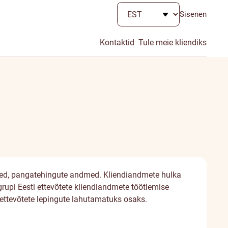
Sisenen
Kontaktid
Tule meie kliendiks
dmed, pangatehingute andmed. Kliendiandmete hulka
pi Eesti ettevõtete kliendiandmete töötlemise
 ettevõtete lepingute lahutamatuks osaks.