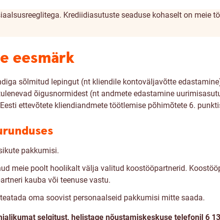
siaalsusreeglitega. Krediidiasutuste seaduse kohaselt on meie 
se eesmärk
endiga sõlmitud lepingut (nt kliendile kontoväljavõtte edastami
ulenevad õigusnormidest (nt andmete edastamine uurimisasutuse
sti ettevõtete kliendiandmete töötlemise põhimõtete 6. punkti
urunduses
sikute pakkumisi.
nud meie poolt hoolikalt välja valitud koostööpartnerid. Koostö
partneri kauba või teenuse vastu.
et teatada oma soovist personaalseid pakkumisi mitte saada.
alikumat selgitust, helistage nõustamiskeskuse telefonil 6 132