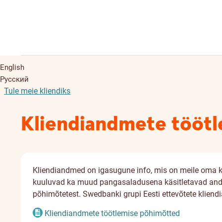
English
Русский
Tule meie kliendiks
Kliendiandmete tööt
Kliendiandmed on igasugune info, mis on meile oma kl
kuuluvad ka muud pangasaladusena käsitletavad andm
põhimõtetest. Swedbanki grupi Eesti ettevõtete klien
Kliendiandmete töötlemise põhimõtted