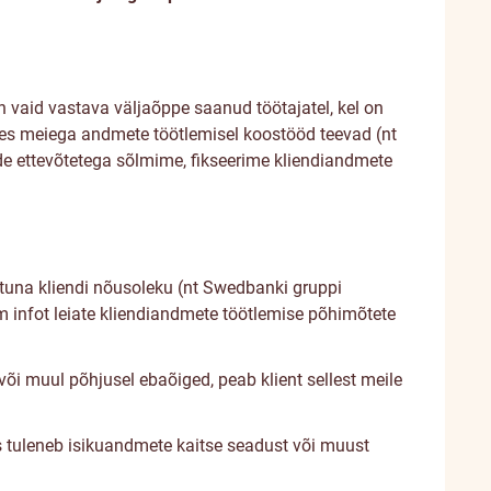
vaid vastava väljaõppe saanud töötajatel, kel on
 kes meiega andmete töötlemisel koostööd teevad (nt
nde ettevõtetega sõlmime, fikseerime kliendiandmete
rituna kliendi nõusoleku (nt Swedbanki gruppi
m infot leiate kliendiandmete töötlemise põhimõtete
õi muul põhjusel ebaõiged, peab klient sellest meile
 tuleneb isikuandmete kaitse seadust või muust