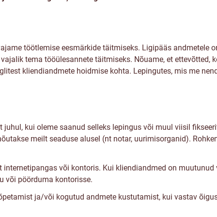
s
jame töötlemise eesmärkide täitmiseks. Ligipääs andmetele on 
 vajalik tema tööülesannete täitmiseks. Nõuame, et ettevõtted,
reeglitest kliendiandmete hoidmise kohta. Lepingutes, mis me ne
juhul, kui oleme saanud selleks lepingus või muul viisil fiksee
nõutakse meilt seaduse alusel (nt notar, uurimisorganid). Rohke
 internetipangas või kontoris. Kui kliendiandmed on muutunud v
du või pöörduma kontorisse.
õpetamist ja/või kogutud andmete kustutamist, kui vastav õigus