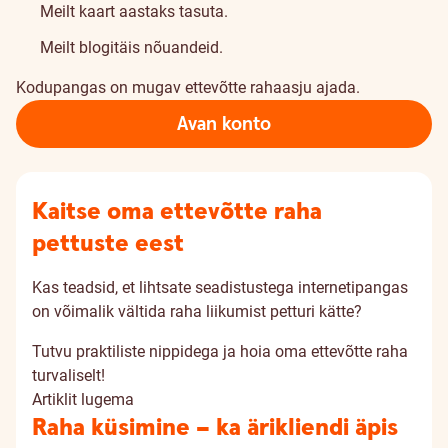
Meilt kaart aastaks tasuta.
Meilt blogitäis nõuandeid.
Kodupangas on mugav ettevõtte rahaasju ajada.
Avan konto
Kaitse oma ettevõtte raha
pettuste eest
Kas teadsid, et lihtsate seadistustega internetipangas
on võimalik vältida raha liikumist petturi kätte?
Tutvu praktiliste nippidega ja hoia oma ettevõtte raha
turvaliselt!
Artiklit lugema
Raha küsimine – ka ärikliendi äpis