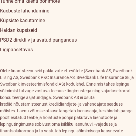
Tunne oma klienti põhimõte
Kaebuste lahendamine
Küpsiste kasutamine
Haldan küpsiseid
PSD2 direktiiv ja avatud pangandus
Ligipääsetavus
Olete finantsteenuseid pakkuvate ettevõtete (Swedbank AS, Swedbank
Liising AS, Swedbank P&C Insurance AS, Swedbank Life Insurance SE ja
Swedbank Investeerimisfondid AS) kodulehel. Enne mis tahes lepingu
sõlmimist tutvuge vastava teenuse tingimustega ning vajaduse korral
konsulteerige asjatundjaga. Swedbank AS ei osuta
krediidinõustamisteenust krediidiandjate- ja vahendajate seaduse
mõistes. Laenu võtmise otsuse langetab laenusaaja, kes hindab panga
poolt esitatud teabe ja hoiatuste põhjal pakutava laenutoote ja
lepingutingimuste sobivust oma isikliku laenuhuvi, -vajaduse ja
finantsolukorraga ja ta vastutab lepingu sõlmimisega kaasnevate