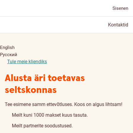
Sisenen
Kontaktid
English
Русский
Tule meie kliendiks
Alusta äri toetavas
seltskonnas
Tee esimene samm ettevõtluses. Koos on algus lihtsam!
Meilt kuni 1000 makset kuus tasuta.
Meilt partnerite soodustused.