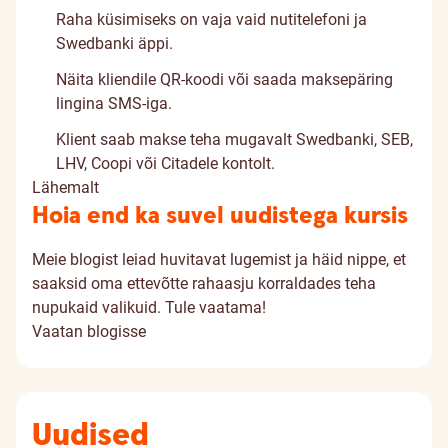
Raha küsimiseks on vaja vaid nutitelefoni ja
Swedbanki äppi.
Näita kliendile QR-koodi või saada maksepäring
lingina SMS-iga.
Klient saab makse teha mugavalt Swedbanki, SEB,
LHV, Coopi või Citadele kontolt.
Lähemalt
Hoia end ka suvel uudistega kursis
Meie blogist leiad huvitavat lugemist ja häid nippe, et
saaksid oma ettevõtte rahaasju korraldades teha
nupukaid valikuid. Tule vaatama!
Vaatan blogisse
Uudised