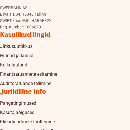
SWEDBANK AS
Liivalaia 34, 15040 Tallinn
SWIFT kood/BIC: HABAEE2X
Reg. number: 10060701
Kasulikud lingid
Jätkusuutlikkus
Hinnad ja kursid
Kalkulaatorid
Finantsaruannete esitamine
Audiitoraruande tellimine
Juriidiline info
Pangatingimused
Kasutajaõigused
Kliendiandmete töötlemine