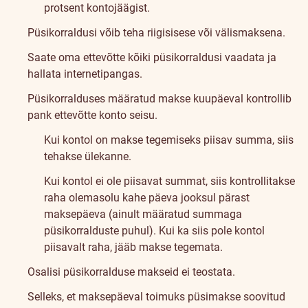
protsent kontojäägist.
Püsikorraldusi võib teha riigisisese või välismaksena.
Saate oma ettevõtte kõiki püsikorraldusi vaadata ja
hallata internetipangas.
Püsikorralduses määratud makse kuupäeval kontrollib
pank ettevõtte konto seisu.
Kui kontol on makse tegemiseks piisav summa, siis
tehakse ülekanne.
Kui kontol ei ole piisavat summat, siis kontrollitakse
raha olemasolu kahe päeva jooksul pärast
maksepäeva (ainult määratud summaga
püsikorralduste puhul). Kui ka siis pole kontol
piisavalt raha, jääb makse tegemata.
Osalisi püsikorralduse makseid ei teostata.
Selleks, et maksepäeval toimuks püsimakse soovitud