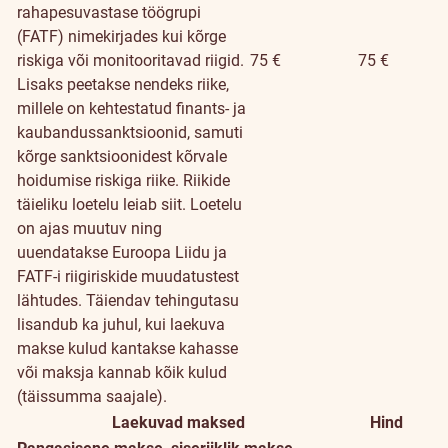
rahapesuvastase töögrupi
(FATF) nimekirjades kui kõrge
riskiga või monitooritavad riigid.
75 €
75 €
Lisaks peetakse nendeks riike,
millele on kehtestatud finants- ja
kaubandussanktsioonid, samuti
kõrge sanktsioonidest kõrvale
hoidumise riskiga riike. Riikide
täieliku loetelu leiab
siit
. Loetelu
on ajas muutuv ning
uuendatakse Euroopa Liidu ja
FATF-i riigiriskide muudatustest
lähtudes. Täiendav tehingutasu
lisandub ka juhul, kui laekuva
makse kulud kantakse kahasse
või maksja kannab kõik kulud
(täissumma saajale).
Laekuvad maksed
Hind