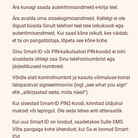
Ära kunagi saada autentimisandmeid e-kirja teel.
Ära avalda oma sisselogimisandmeid. Kellelgi ei ole
õigust küsida Sinult telefoni teel teie isikukoodi ega
autentimisandmeid. Kui saad kõne isikult, kes väidab,
et ta on pangatöötaja, lõpeta see kõne kohe.
Sinu Smart-ID või PIN-kalkulaatori PIN-koodid ei tohi
sisaldada ühtegi osa Sinu telefoninumbrist ega
järjestikuseid numbreid.
Võrdle alati kontrollnumbrit ja kasuta võimaluse korral
läbipaistvat signeerimisviisi (ingl „see what you sign“
ehk „allkirjastad seda, mida näed”).
Kui sisestad Smart-ID PIN2-koodi, kinnitad üldjuhul
makset või lepingut. Ole seda tehes eriti ettevaatlik.
Kui uus Smart-ID on loodud, saadetakse Sulle SMS.
Võta pangaga kohe ühendust, kui Sa ei loonud Smart-
IDd.