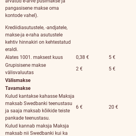
arvatud e-arve püsimakse ja
pangasisene makse oma
kontode vahel).
Krediidiasutustele, -andjatele,
makse-ja e-raha asutustele
kehtiv hinnakiri on kehtestatud
eraldi.
Alates 1001. maksest kuus
0,38 €
5 €
Grupisisene makse
2 €
5 €
välisvaluutas
Välismakse
Tavamakse
Kulud kantakse kahasse
Maksja
maksab Swedbanki teenustasu
6 €
20 €
ja saaja maksab kõikide teiste
pankade teenustasu.
Kulud kannab maksja
Maksja
maksab nii Swedbanki kui ka