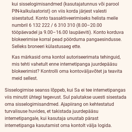
kui sisselogimisandmed (kasutajatunnus või parool
PIN-kalkulaatorist) on viis korda järjest valesti
sisestatud. Konto taasaktiveerimiseks helista meile
numbril
6 132 222
/
6 310 310
(8.00–20.00
tööpäevadel ja 9.00–16.00 laupäeviti). Konto korduva
blokeerimise korral pead pöörduma pangaesindusse.
Selleks broneeri
külastusaeg
ette.
Kas märkasid oma kontol autoriseerimata tehinguid,
mis tehti vahetult enne internetipanga juurdepääsu
blokeerimist? Kontrolli oma kontoväljavõtet ja teavita
meid sellest.
Sisselogimise seanss lõppeb, kui Sa ei tee internetipangas
viis minutit ühtegi tegevust. Sul palutakse uuesti sisestada
oma sisselogimisandmed. Ajapiirang on kehtestatud
turvalisuse huvides, et takistada juurdepääsu
internetipangale, kui kasutaja unustab pärast
internetipanga kasutamist oma kontolt välja logida.