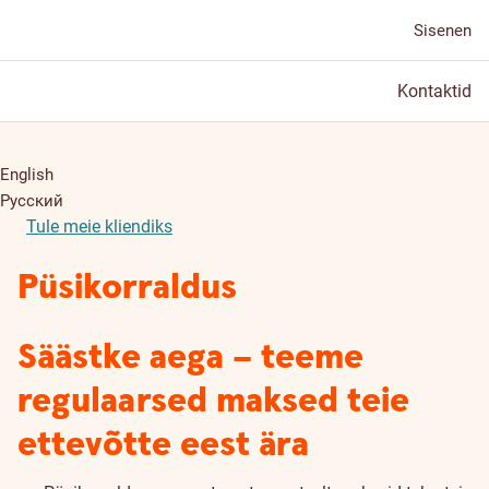
Sisenen
Kontaktid
English
Русский
Tule meie kliendiks
Püsikorraldus
Säästke aega – teeme
regulaarsed maksed teie
ettevõtte eest ära