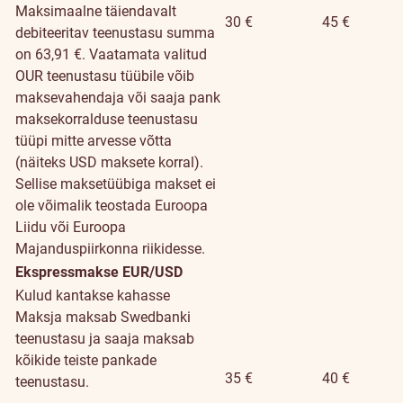
Maksimaalne täiendavalt
30 €
45 €
debiteeritav teenustasu summa
on 63,91 €. Vaatamata valitud
OUR teenustasu tüübile võib
maksevahendaja või saaja pank
maksekorralduse teenustasu
tüüpi mitte arvesse võtta
(näiteks USD maksete korral).
Sellise maksetüübiga makset ei
ole võimalik teostada Euroopa
Liidu või Euroopa
Majanduspiirkonna riikidesse.
Ekspressmakse EUR/USD
Kulud kantakse kahasse
Maksja maksab Swedbanki
teenustasu ja saaja maksab
kõikide teiste pankade
35 €
40 €
teenustasu.