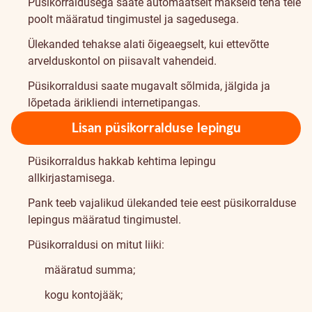
Püsikorraldusega saate automaatselt makseid teha teie
poolt määratud tingimustel ja sagedusega.
Ülekanded tehakse alati õigeaegselt, kui ettevõtte
arvelduskontol on piisavalt vahendeid.
Püsikorraldusi saate mugavalt sõlmida, jälgida ja
lõpetada ärikliendi internetipangas.
Lisan püsikorralduse lepingu
Püsikorraldus hakkab kehtima lepingu
allkirjastamisega.
Pank teeb vajalikud ülekanded teie eest püsikorralduse
lepingus määratud tingimustel.
Püsikorraldusi on mitut liiki:
määratud summa;
kogu kontojääk;