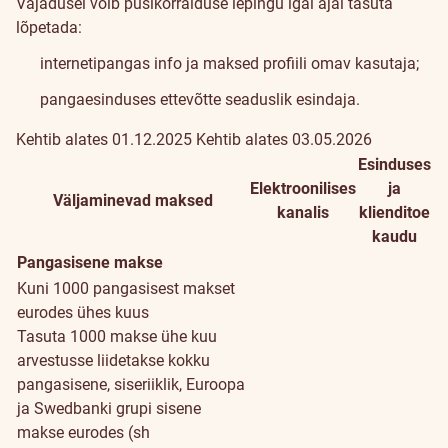
Vajadusel võib püsikorralduse lepingu igal ajal tasuta
lõpetada:
internetipangas info ja maksed profiili omav kasutaja;
pangaesinduses ettevõtte seaduslik esindaja.
Kehtib alates 01.12.2025
Kehtib alates 03.05.2026
Esinduses
Elektroonilises
ja
Väljaminevad maksed
kanalis
klienditoe
kaudu
Pangasisene makse
Kuni 1000 pangasisest makset
eurodes ühes kuus
Tasuta 1000 makse ühe kuu
arvestusse liidetakse kokku
pangasisene, siseriiklik, Euroopa
ja Swedbanki grupi sisene
makse eurodes (sh