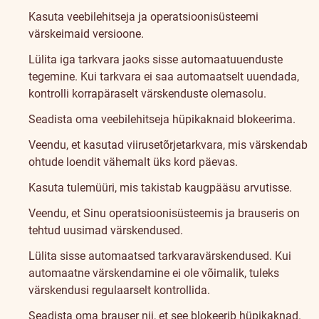
Kasuta veebilehitseja ja operatsioonisüsteemi
värskeimaid versioone.
Lülita iga tarkvara jaoks sisse automaatuuenduste
tegemine. Kui tarkvara ei saa automaatselt uuendada,
kontrolli korrapäraselt värskenduste olemasolu.
Seadista oma veebilehitseja hüpikaknaid blokeerima.
Veendu, et kasutad viirusetõrjetarkvara, mis värskendab
ohtude loendit vähemalt üks kord päevas.
Kasuta tulemüüri, mis takistab kaugpääsu arvutisse.
Veendu, et Sinu operatsioonisüsteemis ja brauseris on
tehtud uusimad värskendused.
Lülita sisse automaatsed tarkvaravärskendused. Kui
automaatne värskendamine ei ole võimalik, tuleks
värskendusi regulaarselt kontrollida.
Seadista oma brauser nii, et see blokeerib hüpikaknad.