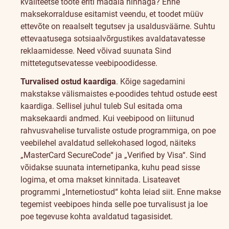
kvaliteetse toote eriti madala hinnaga? Enne
maksekorralduse esitamist veendu, et toodet müüv
ettevõte on reaalselt tegutsev ja usaldusväärne. Suhtu
ettevaatusega sotsiaalvõrgustikes avaldatavatesse
reklaamidesse. Need võivad suunata Sind
mittetegutsevatesse veebipoodidesse.
Turvalised ostud kaardiga
. Kõige sagedamini
makstakse välismaistes e-poodides tehtud ostude eest
kaardiga. Sellisel juhul tuleb Sul esitada oma
maksekaardi andmed. Kui veebipood on liitunud
rahvusvahelise turvaliste ostude programmiga, on poe
veebilehel avaldatud sellekohased logod, näiteks
„MasterCard SecureCode“ ja „Verified by Visa“. Sind
võidakse suunata internetipanka, kuhu pead sisse
logima, et oma makset kinnitada. Lisateavet
programmi „Internetiostud“ kohta leiad
siit
. Enne makse
tegemist veebipoes hinda selle poe turvalisust ja loe
poe tegevuse kohta avaldatud tagasisidet.