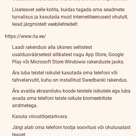
Lisateavet selle kohta, kuidas tagada oma seadmete
turvalisus ja kasutada muid internetiteenuseid ohutult,
leiad järgmistelt veebilehtedelt:
https://www.ria.ee/
Laadi rakendusi alla üksnes sellistest
usaldusväärsetest allikatest nagu App Store, Google
Play või Microsoft Store Windowsi rakenduste jaoks.
Ära luba teistel isikutel kasutada oma telefoni või
tahvelarvutit, kuhu on installitud Swedbanki rakendus.
Ära avalda ekraaniluku koode teistele isikutele ega luba
avada oma telefoni teiste isikute biomeetriliste
andmetega.
Kasuta viirustõrjetarkvara.
Järgi alati oma telefoni tootja soovitusi või ohutusalast
teavet.