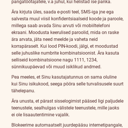
pangatöötajatele, v.a juhul, kui helistad ise panka.
Ära kirjuta üles, saada e-posti teel, SMS-iga jne ega
salvesta muul viisil konfidentsiaalseid koode ja paroole,
millega saab avada Sinu arvuti või mobiiltelefoni
ekraani. Moodusta keerulised paroolid, mida on raske
ära arvata, jäta need meelde ja vaheta neid
korrapäraselt. Kui lood PIN-koodi, jälgi, et moodustad
selle juhuslike numbrite kombinatsioonist. Ära kasuta
selliseid kombinatsioone nagu 1111, 1234,
sünnikuupäevad või muud isiklikud andmed.
Pea meeles, et Sinu kasutajatunnus on sama oluline
kui Sinu isikukood, seega pööra selle turvalisusele suurt
tähelepanu.
Ära unusta, et pärast sisselogimist pääsed ligi paljudele
teenustele, sealhulgas välistele teenustele, mille jaoks
ei ole lisaautentimine vajalik.
Blokeerime automaatselt juurdepääsu internetipangale,