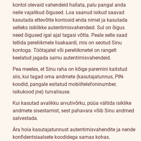
kontol olevaid vahendeid hallata, palu pangal anda
neile vajalikud õigused. Loa saanud isikud saavad
kasutada ettevõtte kontosid enda nimel ja kasutada
selleks isiklikke autentimisvahendeid. Sul on õigus
need õigused igal ajal tagasi võtta. Peale selle saad
tellida pereliikmele lisakaardi, mis on seotud Sinu
kontoga. Töötajatel või pereliikmetel on rangelt
keelatud jagada samu autentimisvahendeid.
Pea meeles, et Sinu raha on kõige paremini kaitstud
siis, kui tagad oma andmete (kasutajatunnus, PIN-
koodid, pangale esitatud mobiiltelefoninumber,
isikukood jne) turvalisuse.
Kui kasutad avalikku arvutivõrku, püüa vältida isiklike
andmete sisestamist, sest pahavara võib Sinu andmed
salvestada.
Ära hoia kasutajatunnust autentimisvahendite ja nende
konfidentsiaalsete koodidega samas kohas.