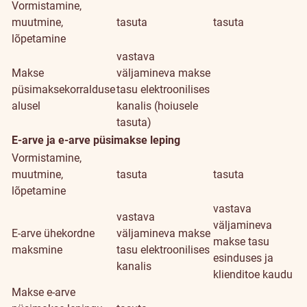
Vormistamine,
muutmine,
tasuta
tasuta
lõpetamine
vastava
Makse
väljamineva makse
püsimaksekorralduse
tasu elektroonilises
alusel
kanalis (hoiusele
tasuta)
E-arve ja e-arve püsimakse leping
Vormistamine,
muutmine,
tasuta
tasuta
lõpetamine
vastava
vastava
väljamineva
E-arve ühekordne
väljamineva makse
makse tasu
maksmine
tasu elektroonilises
esinduses ja
kanalis
klienditoe kaudu
Makse e-arve