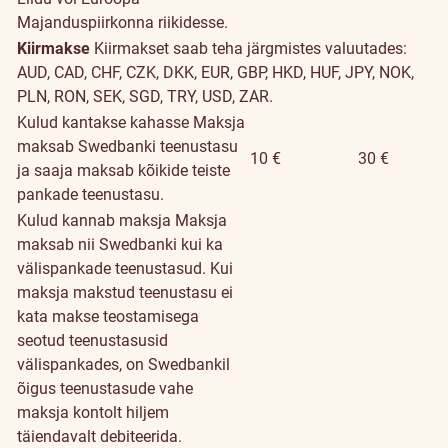
Majanduspiirkonna riikidesse.
Kiirmakse
Kiirmakset saab teha järgmistes valuutades:
AUD, CAD, CHF, CZK, DKK, EUR, GBP, HKD, HUF, JPY, NOK,
PLN, RON, SEK, SGD, TRY, USD, ZAR.
Kulud kantakse kahasse
Maksja
maksab Swedbanki teenustasu
10 €
30 €
ja saaja maksab kõikide teiste
pankade teenustasu.
Kulud kannab maksja
Maksja
maksab nii Swedbanki kui ka
välispankade teenustasud. Kui
maksja makstud teenustasu ei
kata makse teostamisega
seotud teenustasusid
välispankades, on Swedbankil
õigus teenustasude vahe
maksja kontolt hiljem
täiendavalt debiteerida.