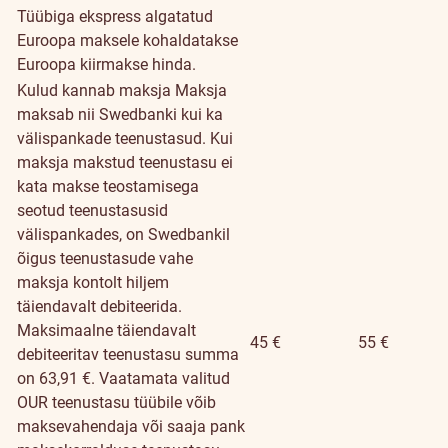
Tüübiga ekspress algatatud
Euroopa maksele kohaldatakse
Euroopa kiirmakse hinda.
Kulud kannab maksja
Maksja
maksab nii Swedbanki kui ka
välispankade teenustasud. Kui
maksja makstud teenustasu ei
kata makse teostamisega
seotud teenustasusid
välispankades, on Swedbankil
õigus teenustasude vahe
maksja kontolt hiljem
täiendavalt debiteerida.
Maksimaalne täiendavalt
45 €
55 €
debiteeritav teenustasu summa
on 63,91 €. Vaatamata valitud
OUR teenustasu tüübile võib
maksevahendaja või saaja pank