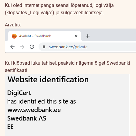
Kui oled internetipanga seansi lõpetanud, logi välja
(klõpsates „Logi välja“) ja sulge veebilehitseja.
Arvutis:
Kui klõpsad luku tähisel, peaksid nägema õiget Swedbanki
sertifikaati