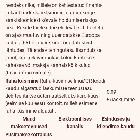
nendeks riike, millele on kehtestatud finants-
ja kaubandussanktsioonid, samuti kõrge
sanktsioonidest kõrvale hoidumise riskiga
riike. Riikide täieliku loetelu leiab
siit
. Loetelu
on ajas muutuv ning uuendatakse Euroopa
Liidu ja FATF-i riigiriskide muudatustest
lähtudes. Täiendav tehingutasu lisandub ka
juhul, kui laekuva makse kulud kantakse
kahasse või maksja kannab kõik kulud
(täissumma saajale).
Raha küsimine
Raha küsimise lingi/QR-koodi
kaudu algatatud laekumiste teenustasu
0,09
debiteeritakse automaatselt üks kord kuus
€/laekumine
(eelmise kuu eest) kontolt, millelt esimene
raha küsimine algatati.
Muud
Elektroonilises
Esinduses ja
makseteenused
kanalis
klienditoe kaudu
Püsimaksekorraldus