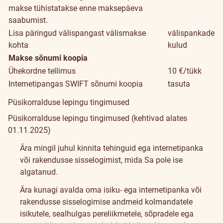
makse tühistatakse enne maksepäeva
saabumist.
Lisa päringud välispangast välismakse
välispankade
kohta
kulud
Makse sõnumi koopia
Ühekordne tellimus
10 €/tükk
Internetipangas SWIFT sõnumi koopia
tasuta
Püsikorralduse lepingu tingimused
Püsikorralduse lepingu tingimused
(kehtivad alates
01.11.2025)
Ära mingil juhul kinnita tehinguid ega internetipanka
või rakendusse sisselogimist, mida Sa pole ise
algatanud.
Ära kunagi avalda oma isiku- ega internetipanka või
rakendusse sisselogimise andmeid kolmandatele
isikutele, sealhulgas pereliikmetele, sõpradele ega