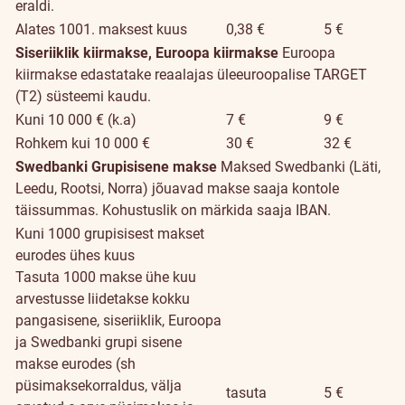
eraldi.
Alates 1001. maksest kuus
0,38 €
5 €
Siseriiklik kiirmakse, Euroopa kiirmakse
Euroopa
kiirmakse edastatake reaalajas üleeuroopalise TARGET
(T2) süsteemi kaudu.
Kuni 10 000 € (k.a)
7 €
9 €
Rohkem kui 10 000 €
30 €
32 €
Swedbanki Grupisisene makse
Maksed Swedbanki (Läti,
Leedu, Rootsi, Norra) jõuavad makse saaja kontole
täissummas. Kohustuslik on märkida saaja IBAN.
Kuni 1000 grupisisest makset
eurodes ühes kuus
Tasuta 1000 makse ühe kuu
arvestusse liidetakse kokku
pangasisene, siseriiklik, Euroopa
ja Swedbanki grupi sisene
makse eurodes (sh
püsimaksekorraldus, välja
tasuta
5 €