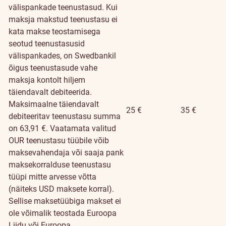
välispankade teenustasud. Kui
maksja makstud teenustasu ei
kata makse teostamisega
seotud teenustasusid
välispankades, on Swedbankil
õigus teenustasude vahe
maksja kontolt hiljem
täiendavalt debiteerida.
Maksimaalne täiendavalt
25 €
35 €
debiteeritav teenustasu summa
on 63,91 €. Vaatamata valitud
OUR teenustasu tüübile võib
maksevahendaja või saaja pank
maksekorralduse teenustasu
tüüpi mitte arvesse võtta
(näiteks USD maksete korral).
Sellise maksetüübiga makset ei
ole võimalik teostada Euroopa
Liidu või Euroopa