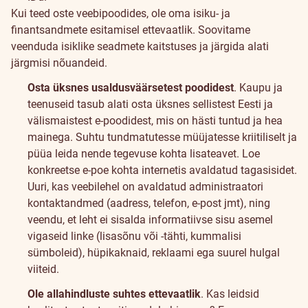
Kui teed oste veebipoodides, ole oma isiku- ja
finantsandmete esitamisel ettevaatlik. Soovitame
veenduda isiklike seadmete kaitstuses ja järgida alati
järgmisi nõuandeid.
Osta üksnes usaldusväärsetest poodidest
. Kaupu ja
teenuseid tasub alati osta üksnes sellistest Eesti ja
välismaistest e-poodidest, mis on hästi tuntud ja hea
mainega. Suhtu tundmatutesse müüjatesse kriitiliselt ja
püüa leida nende tegevuse kohta lisateavet. Loe
konkreetse e-poe kohta internetis avaldatud tagasisidet.
Uuri, kas veebilehel on avaldatud administraatori
kontaktandmed (aadress, telefon, e-post jmt), ning
veendu, et leht ei sisalda informatiivse sisu asemel
vigaseid linke (lisasõnu või -tähti, kummalisi
sümboleid), hüpikaknaid, reklaami ega suurel hulgal
viiteid.
Ole allahindluste suhtes ettevaatlik
. Kas leidsid