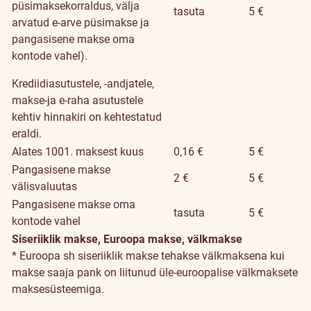
püsimaksekorraldus, välja
tasuta
5 €
arvatud e-arve püsimakse ja
pangasisene makse oma
kontode vahel).
Krediidiasutustele, -andjatele,
makse-ja e-raha asutustele
kehtiv hinnakiri on kehtestatud
eraldi.
Alates 1001. maksest kuus
0,16 €
5 €
Pangasisene makse
2 €
5 €
välisvaluutas
Pangasisene makse oma
tasuta
5 €
kontode vahel
Siseriiklik makse, Euroopa makse, välkmakse
* Euroopa sh siseriiklik makse tehakse välkmaksena kui
makse saaja pank on liitunud üle-euroopalise välkmaksete
maksesüsteemiga.