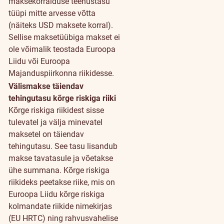
maksekorralduse teenustasu
tüüpi mitte arvesse võtta
(näiteks USD maksete korral).
Sellise maksetüübiga makset ei
ole võimalik teostada Euroopa
Liidu või Euroopa
Majanduspiirkonna riikidesse.
Välismakse täiendav
tehingutasu kõrge riskiga riiki
Kõrge riskiga riikidest sisse
tulevatel ja välja minevatel
maksetel on täiendav
tehingutasu. See tasu lisandub
makse tavatasule ja võetakse
ühe summana. Kõrge riskiga
riikideks peetakse riike, mis on
Euroopa Liidu kõrge riskiga
kolmandate riikide nimekirjas
(EU HRTC) ning rahvusvahelise