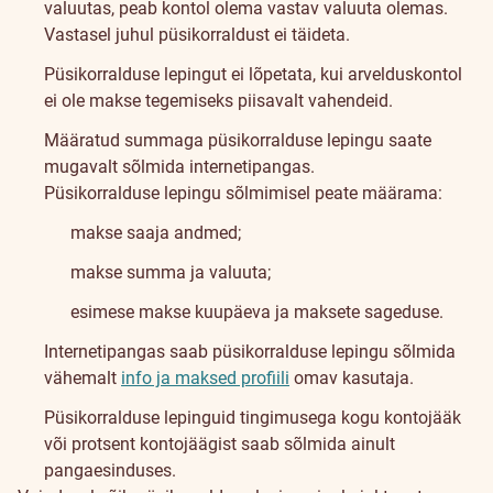
valuutas, peab kontol olema vastav valuuta olemas.
Vastasel juhul püsikorraldust ei täideta.
Püsikorralduse lepingut ei lõpetata, kui arvelduskontol
ei ole makse tegemiseks piisavalt vahendeid.
Määratud summaga püsikorralduse lepingu saate
mugavalt sõlmida internetipangas.
Püsikorralduse lepingu sõlmimisel peate määrama:
makse saaja andmed;
makse summa ja valuuta;
esimese makse kuupäeva ja maksete sageduse.
Internetipangas saab püsikorralduse lepingu sõlmida
vähemalt
info ja maksed profiili
omav kasutaja.
Püsikorralduse lepinguid tingimusega kogu kontojääk
või protsent kontojäägist saab sõlmida ainult
pangaesinduses.