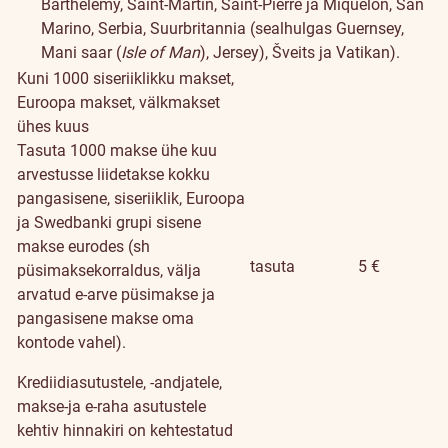
Barthelemy, Saint-Martin, Saint-Pierre ja Miquelon, San
Marino, Serbia, Suurbritannia (sealhulgas Guernsey,
Mani saar (
Isle of Man
), Jersey), Šveits ja Vatikan).
Kuni 1000 siseriiklikku makset,
Euroopa makset, välkmakset
ühes kuus
Tasuta 1000 makse ühe kuu
arvestusse liidetakse kokku
pangasisene, siseriiklik, Euroopa
ja Swedbanki grupi sisene
makse eurodes (sh
tasuta
5 €
püsimaksekorraldus, välja
arvatud e-arve püsimakse ja
pangasisene makse oma
kontode vahel).
Krediidiasutustele, -andjatele,
makse-ja e-raha asutustele
kehtiv hinnakiri on kehtestatud