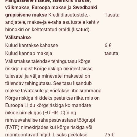
Pangasisene makse, siseriiklik makse,
välkmakse, Euroopa makse ja Swedbanki
grupisisene makse
Krediidiasutustele, -
Tasuta
andjatele, makse-ja e-raha asutustele kehtiv
hinnakiri on kehtestatud eraldi (lisatud).
Välismakse
Kulud kantakse kahasse
6 €
Kulud kannab maksja
tasuta
Välismakse täiendav tehingutasu kõrge
riskiga riigist
Kõrge riskiga riikidest sisse
tulevatel ja välja minevatel maksetel on
täiendav tehingutasu. See tasu lisandub
makse tavatasule ja võetakse ühe summana.
Kõrge riskiga riikideks peetakse riike, mis on
Euroopa Liidu kõrge riskiga kolmandate
riikide nimekirjas (EU HRTC) ning
rahvusvahelise rahapesuvastase töögrupi
(FATF) nimekirjades kui kõrge riskiga või
monitooritavad riigid. Lisaks peetakse
75 €