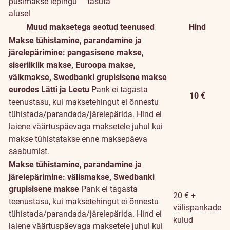
püsimakse lepingu
tasuta
alusel
Muud maksetega seotud teenused
Hind
Makse tühistamine, parandamine ja
järelepärimine: pangasisene makse,
siseriiklik makse, Euroopa makse,
välkmakse, Swedbanki grupisisene makse
eurodes Lätti ja Leetu
Pank ei tagasta
10 €
teenustasu, kui maksetehingut ei õnnestu
tühistada/parandada/järelepärida. Hind ei
laiene väärtuspäevaga maksetele juhul kui
makse tühistatakse enne maksepäeva
saabumist.
Makse tühistamine, parandamine ja
järelepärimine: välismakse, Swedbanki
grupisisene makse
Pank ei tagasta
20 € +
teenustasu, kui maksetehingut ei õnnestu
välispankade
tühistada/parandada/järelepärida. Hind ei
kulud
laiene väärtuspäevaga maksetele juhul kui