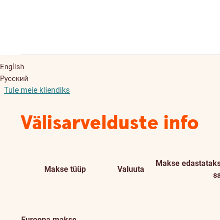
English
Русский
Tule meie kliendiks
Välisarvelduste info
Makse edastataks
Makse tüüp
Valuuta
s
Euroopa makse