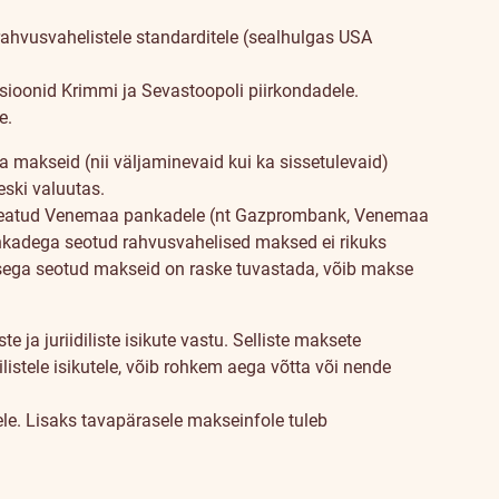
rahvusvahelistele standarditele (sealhulgas USA
tsioonid Krimmi ja Sevastoopoli piirkondadele.
e.
 makseid (nii väljaminevaid kui ka sissetulevaid)
ski valuutas.
d) teatud Venemaa pankadele (nt Gazprombank, Venemaa
adega seotud rahvusvahelised maksed ei rikuks
sega seotud makseid on raske tuvastada, võib makse
ja juriidiliste isikute vastu. Selliste maksete
silistele isikutele, võib rohkem aega võtta või nende
e. Lisaks tavapärasele makseinfole tuleb