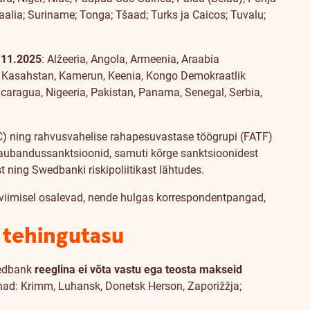
alia; Suriname; Tonga; Tšaad; Turks ja Caicos; Tuvalu;
.11.2025
: Alžeeria, Angola, Armeenia, Araabia
en, Kasahstan, Kamerun, Keenia, Kongo Demokraatlik
icaragua, Nigeeria, Pakistan, Panama, Senegal,
Serbia,
TC) ning rahvusvahelise rahapesuvastase töögrupi (FATF)
ja kaubandussanktsioonid, samuti kõrge sanktsioonidest
t ning Swedbanki riskipoliitikast lähtudes.
iviimisel osalevad, nende hulgas korrespondentpangad,
 tehingutasu
wedbank
reeglina ei võta vastu ega teosta makseid
konnad: Krimm, Luhansk, Donetsk Herson, Zaporižžja;