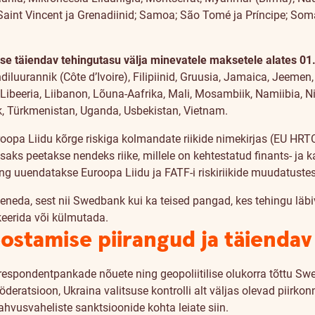
Saint Vincent ja Grenadiinid; Samoa; São Tomé ja Príncipe; Soma
akse täiendav tehingutasu välja minevatele maksetele
alates 01
diluurannik (Côte d’Ivoire), Filipiinid, Gruusia, Jamaica, Jeem
Libeeria, Liibanon, Lõuna-Aafrika, Mali, Mosambiik, Namiibia, N
k, Türkmenistan, Uganda, Usbekistan, Vietnam.
uroopa Liidu kõrge riskiga kolmandate riikide nimekirjas (EU HR
 Lisaks peetakse nendeks riike, millele on kehtestatud finants- 
ing uuendatakse Euroopa Liidu ja FATF-i riskiriikide muudatustes
eneda, sest nii Swedbank kui ka teised pangad, kes tehingu läb
keerida või külmutada.
ostamise piirangud ja täiendav
respondentpankade nõuete ning geopoliitilise olukorra tõttu S
Föderatsioon, Ukraina valitsuse kontrolli alt väljas olevad piir
ahvusvaheliste sanktsioonide kohta leiate
siin
.