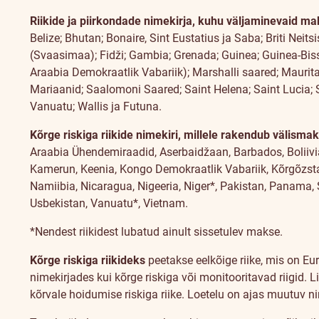
Riikide ja piirkondade nimekirja, kuhu väljaminevaid mak
Belize; Bhutan; Bonaire, Sint Eustatius ja Saba; Briti Neits
(Svaasimaa); Fidži; Gambia; Grenada; Guinea; Guinea-Bissa
Araabia Demokraatlik Vabariik); Marshalli saared; Maurita
Mariaanid; Saalomoni Saared; Saint Helena; Saint Lucia; 
Vanuatu; Wallis ja Futuna.
Kõrge riskiga riikide nimekiri, millele rakendub välisma
Araabia Ühendemiraadid, Aserbaidžaan, Barbados, Boliivia, 
Kamerun, Keenia, Kongo Demokraatlik Vabariik, Kõrgõzsta
Namiibia, Nicaragua, Nigeeria, Niger*, Pakistan, Panama,
Usbekistan, Vanuatu*, Vietnam.
*Nendest riikidest lubatud ainult sissetulev makse.
Kõrge riskiga riikideks
peetakse eelkõige riike, mis on E
nimekirjades kui kõrge riskiga või monitooritavad riigid.
kõrvale hoidumise riskiga riike. Loetelu on ajas muutuv n