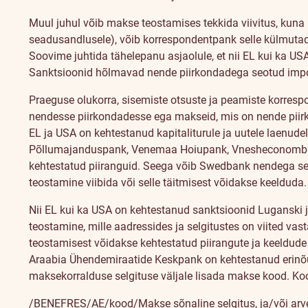
Muul juhul võib makse teostamises tekkida viivitus, kuna
seadusandlusele), võib korrespondentpank selle külmuta
Soovime juhtida tähelepanu asjaolule, et nii EL kui ka US
Sanktsioonid hõlmavad nende piirkondadega seotud impordi
Praeguse olukorra, sisemiste otsuste ja peamiste korresp
nendesse piirkondadesse ega makseid, mis on nende piirk
EL ja USA on kehtestanud kapitaliturule ja uutele laen
Põllumajanduspank, Venemaa Hoiupank, Vnesheconombank
kehtestatud piiranguid. Seega võib Swedbank nendega se
teostamine viibida või selle täitmisest võidakse keelduda.
Nii EL kui ka USA on kehtestanud sanktsioonid Luganski ja 
teostamine, mille aadressides ja selgitustes on viited vasta
teostamisest võidakse kehtestatud piirangute ja keeldude
Araabia Ühendemiraatide Keskpank on kehtestanud erinõu
maksekorralduse selgituse väljale lisada makse kood. Kood
/BENEFRES/AE/kood/Makse sõnaline selgitus, ja/või ar