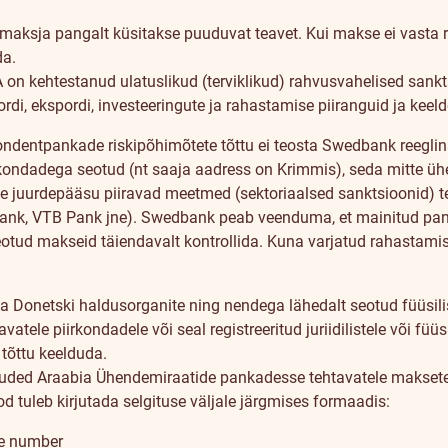
 maksja pangalt küsitakse puuduvat teavet. Kui makse ei vasta 
da.
A on kehtestanud ulatuslikud (terviklikud) rahvusvahelised sank
, ekspordi, investeeringute ja rahastamise piiranguid ja keeld
ondentpankade riskipõhimõtete tõttu ei teosta Swedbank reeglina
ondadega seotud (nt saaja aadress on Krimmis), seda mitte ühe
udele juurdepääsu piiravad meetmed (sektoriaalsed sanktsiooni
, VTB Pank jne). Swedbank peab veenduma, et mainitud pank
otud makseid täiendavalt kontrollida. Kuna varjatud rahastami
Donetski haldusorganite ning nendega lähedalt seotud füüsiliste 
vatele piirkondadele või seal registreeritud juriidilistele või füü
 tõttu keelduda.
ded Araabia Ühendemiraatide pankadesse tehtavatele maksetel
 tuleb kirjutada selgituse väljale järgmises formaadis:
ve number