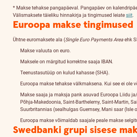
* Makse tehakse pangapäeval. Pangapäev on kalendripäev
Välismaksete täieliku hinnakirja ja tingimused leiate
siit
.
Euroopa makse tingimused
Ühtne euromaksete ala (
Single Euro Payments Area
ehk S
Makse valuuta on euro.
Maksele on märgitud korrektne saaja IBAN.
Teenustasutüüp on kulud kahasse (SHA).
Euroopa makse tehakse välkmaksena. Kui see ei ole võ
Makse saaja ja maksja pank asuvad Euroopa Liidu ja/v
Põhja-Makedoonia, Saint-Barthelemy, Saint-Martin, Sain
Suurbritannias (sealhulgas Guernsey, Mani saar (Isle of
Euroopa makse võimaldab saajale peale makse selgi
Swedbanki grupi sisese mak