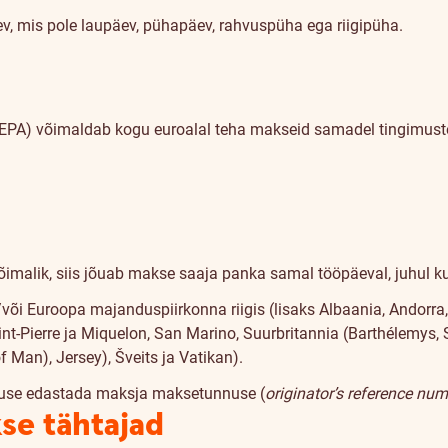
, mis pole laupäev, pühapäev, rahvuspüha ega riigipüha.
EPA) võimaldab kogu euroalal teha makseid samadel tingimuste
imalik, siis jõuab makse saaja panka samal tööpäeval, juhul ku
õi Euroopa majanduspiirkonna riigis (lisaks Albaania, Andorra
t-Pierre ja Miquelon, San Marino, Suurbritannia (Barthélemys, Sa
 Man), Jersey), Šveits ja Vatikan).
tuse edastada maksja maksetunnuse (
originator’s reference nu
se tähtajad