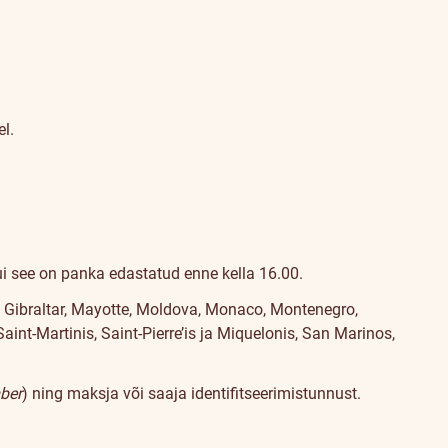
l.
i see on panka edastatud enne kella 16.00.
, Gibraltar, Mayotte, Moldova, Monaco, Montenegro,
int-Martinis, Saint-Pierre’is ja Miquelonis, San Marinos,
mber
) ning maksja või saaja identifitseerimistunnust.