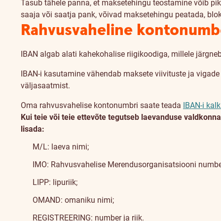
Tasub tähele panna, et maksetehingu teostamine võib pik
saaja või saatja pank, võivad maksetehingu peatada, blo
Rahvusvaheline kontonumb
IBAN algab alati kahekohalise riigikoodiga, millele järgne
IBAN-i kasutamine vähendab maksete viivituste ja vigade
väljasaatmist.
Oma rahvusvahelise kontonumbri saate teada
IBAN-i kalk
Kui teie või teie ettevõte tegutseb laevanduse valdkonna
lisada:
M/L: laeva nimi;
IMO: Rahvusvahelise Merendusorganisatsiooni numbe
LIPP: lipuriik;
OMAND: omaniku nimi;
REGISTREERING: number ja riik.