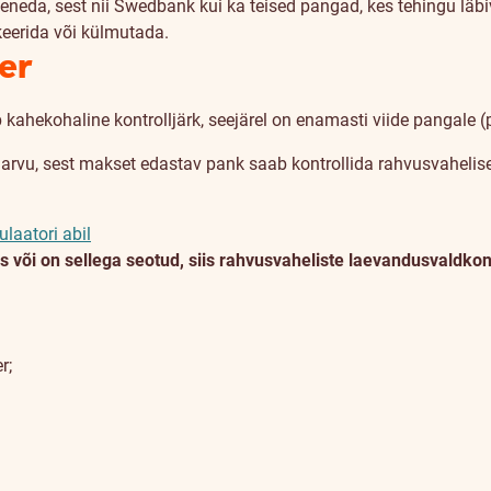
eneda, sest nii Swedbank kui ka teised pangad, kes tehingu läb
keerida või külmutada.
er
b kahekohaline kontrolljärk, seejärel on enamasti viide pangale 
 arvu, sest makset edastav pank saab kontrollida rahvusvahel
ulaatori abil
s või on sellega seotud, siis rahvusvaheliste laevandusvaldkonn
r;