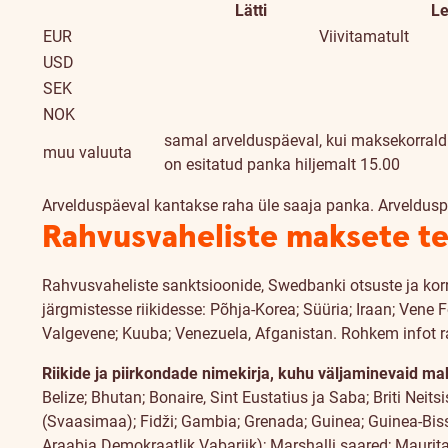
Lätti
Le
EUR
Viivitamatult
USD
SEK
NOK
samal arvelduspäeval, kui maksekorral
muu valuuta
on esitatud panka hiljemalt 15.00
Arvelduspäeval kantakse raha üle saaja panka. Arveldusp
Rahvusvaheliste maksete te
Rahvusvaheliste sanktsioonide, Swedbanki otsuste ja kor
järgmistesse riikidesse: Põhja-Korea; Süüria; Iraan; Vene 
Valgevene; Kuuba; Venezuela, Afganistan. Rohkem infot r
Riikide ja piirkondade nimekirja, kuhu väljaminevaid mak
Belize; Bhutan; Bonaire, Sint Eustatius ja Saba; Briti Neits
(Svaasimaa); Fidži; Gambia; Grenada; Guinea; Guinea-Bissa
Araabia Demokraatlik Vabariik); Marshalli saared; Maurita