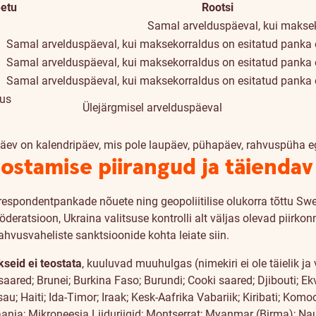
etu
Rootsi
Samal arvelduspäeval, kui maksek
Samal arvelduspäeval, kui maksekorraldus on esitatud panka 
Samal arvelduspäeval, kui maksekorraldus on esitatud panka 
Samal arvelduspäeval, kui maksekorraldus on esitatud panka 
dus
Ülejärgmisel arvelduspäeval
äev on kalendripäev, mis pole laupäev, pühapäev, rahvuspüha eg
ostamise piirangud ja täiendav
respondentpankade nõuete ning geopoliitilise olukorra tõttu S
Föderatsioon, Ukraina valitsuse kontrolli alt väljas olevad piir
ahvusvaheliste sanktsioonide kohta leiate
siin
.
seid ei teostata
, kuuluvad muuhulgas (nimekiri ei ole täielik j
isaared; Brunei; Burkina Faso; Burundi; Cooki saared; Djibouti; Ek
u; Haiti; Ida-Timor; Iraak; Kesk-Aafrika Vabariik; Kiribati; K
ania; Mikroneesia Liiduriigid; Montserrat; Myanmar (Birma); Nau