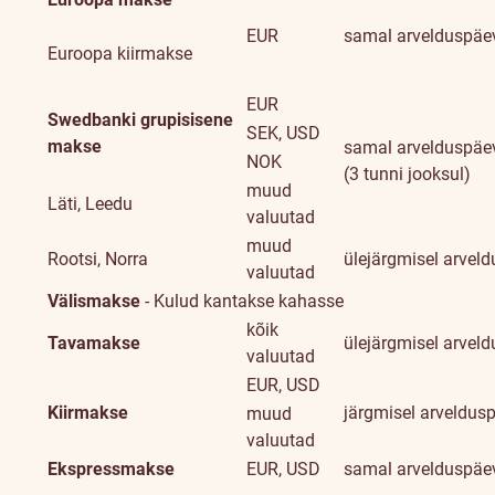
EUR
samal arvelduspäe
Euroopa kiirmakse
EUR
Swedbanki grupisisene
SEK, USD
makse
samal arvelduspäe
NOK
(3 tunni jooksul)
muud
Läti, Leedu
valuutad
muud
Rootsi, Norra
ülejärgmisel arvel
valuutad
Välismakse
- Kulud kantakse kahasse
kõik
Tavamakse
ülejärgmisel arvel
valuutad
EUR, USD
Kiirmakse
järgmisel arveldus
muud
valuutad
Ekspressmakse
EUR, USD
samal arvelduspäe