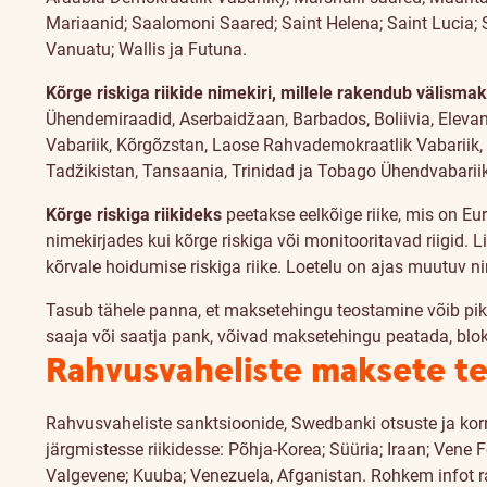
Mariaanid; Saalomoni Saared; Saint Helena; Saint Lucia; 
Vanuatu; Wallis ja Futuna.
Kõrge riskiga riikide nimekiri, millele rakendub välism
Ühendemiraadid, Aserbaidžaan, Barbados, Boliivia, Elevan
Vabariik, Kõrgõzstan, Laose Rahvademokraatlik Vabariik, 
Tadžikistan, Tansaania, Trinidad ja Tobago Ühendvabarii
Kõrge riskiga riikideks
peetakse eelkõige riike, mis on E
nimekirjades kui kõrge riskiga või monitooritavad riigid.
kõrvale hoidumise riskiga riike. Loetelu on ajas muutuv n
Tasub tähele panna, et maksetehingu teostamine võib pik
saaja või saatja pank, võivad maksetehingu peatada, blo
Rahvusvaheliste maksete te
Rahvusvaheliste sanktsioonide, Swedbanki otsuste ja kor
järgmistesse riikidesse: Põhja-Korea; Süüria; Iraan; Vene 
Valgevene; Kuuba; Venezuela, Afganistan. Rohkem infot r