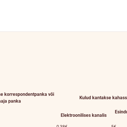
e korrespondentpanka või
Kulud kantakse kahass
aaja panka
Esind
Elektroonilises kanalis
0,38€
5€