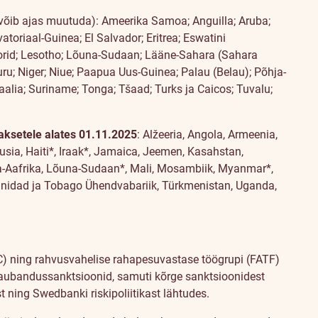
a võib ajas muutuda): Ameerika Samoa; Anguilla; Aruba;
vatoriaal-Guinea; El Salvador; Eritrea; Eswatini
omoorid; Lesotho; Lõuna-Sudaan; Lääne-Sahara (Sahara
ru; Niger; Niue; Paapua Uus-Guinea; Palau (Belau); Põhja-
alia; Suriname; Tonga; Tšaad; Turks ja Caicos; Tuvalu;
maksetele
alates 01.11.2025
: Alžeeria, Angola, Armeenia,
uusia, Haiti*, Iraak*, Jamaica, Jeemen, Kasahstan,
na-Aafrika, Lõuna-Sudaan*, Mali, Mosambiik, Myanmar*,
inidad ja Tobago Ühendvabariik, Türkmenistan, Uganda,
TC) ning rahvusvahelise rahapesuvastase töögrupi (FATF)
ja kaubandussanktsioonid, samuti kõrge sanktsioonidest
t ning Swedbanki riskipoliitikast lähtudes.