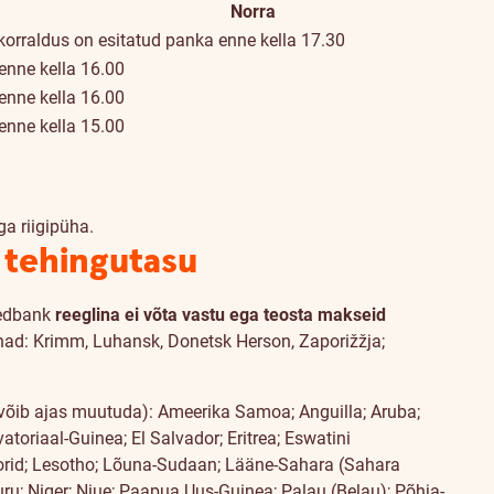
Norra
orraldus on esitatud panka enne kella 17.30
enne kella 16.00
enne kella 16.00
enne kella 15.00
a riigipüha.
 tehingutasu
wedbank
reeglina ei võta vastu ega teosta makseid
konnad: Krimm, Luhansk, Donetsk Herson, Zaporižžja;
a võib ajas muutuda): Ameerika Samoa; Anguilla; Aruba;
vatoriaal-Guinea; El Salvador; Eritrea; Eswatini
omoorid; Lesotho; Lõuna-Sudaan; Lääne-Sahara (Sahara
ru; Niger; Niue; Paapua Uus-Guinea; Palau (Belau); Põhja-