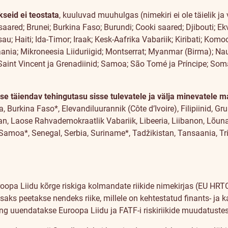
seid ei teostata
, kuuluvad muuhulgas (nimekiri ei ole täielik j
isaared; Brunei; Burkina Faso; Burundi; Cooki saared; Djibouti; Ek
u; Haiti; Ida-Timor; Iraak; Kesk-Aafrika Vabariik; Kiribati; K
ania; Mikroneesia Liiduriigid; Montserrat; Myanmar (Birma); Nau
Saint Vincent ja Grenadiinid; Samoa; São Tomé ja Príncipe; Soma
kse täiendav tehingutasu sisse tulevatele ja välja minevatele 
Burkina Faso*, Elevandiluurannik (Côte d’Ivoire), Filipiinid, Gr
n, Laose Rahvademokraatlik Vabariik, Libeeria, Liibanon, Lõu
 Samoa*, Senegal,
Serbia,
Suriname*, Tadžikistan, Tansaania, Tr
uroopa Liidu kõrge riskiga kolmandate riikide nimekirjas (EU HR
 Lisaks peetakse nendeks riike, millele on kehtestatud finants- 
ing uuendatakse Euroopa Liidu ja FATF-i riskiriikide muudatustes