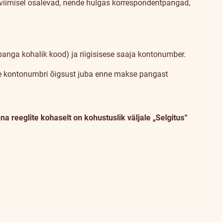
iviimisel osalevad, nende hulgas korrespondentpangad,
(panga kohalik kood) ja riigisisese saaja kontonumber.
ise kontonumbri õigsust juba enne makse pangast
a reeglite kohaselt on kohustuslik väljale „Selgitus“