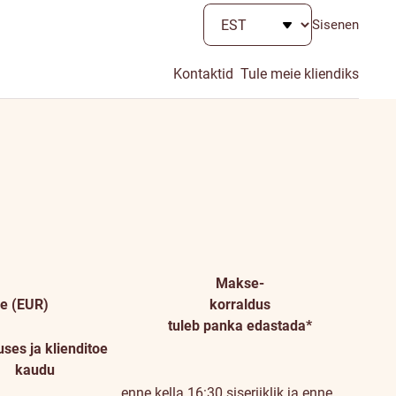
Sisenen
Kontaktid
Tule meie kliendiks
Makse-
e (EUR)
korraldus
tuleb panka edastada*
uses ja klienditoe
kaudu
enne kella 16:30 siseriiklik ja enne