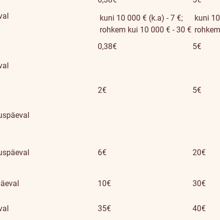
val
kuni 10 000 € (k.a) - 7 €;
kuni 10 
rohkem kui 10 000 € - 30 €
rohkem 
0,38€
5€
val
2€
5€
duspäeval
duspäeval
6€
20€
päeval
10€
30€
val
35€
40€