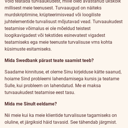
Võid teatada turvaaukudest, mille oled avastanud ükskõik
millisest meie teenusest. Turvaaugud on näiteks
murdskriptimine, krüpteerimisvead või loogiliste
juhtelementide turvalisust mõjutavad vead. Turvaaukudest
teatamise võimalus ei ole mõeldud teistest
loogikavigadest või tekstides esinevatest vigadest
teatamiseks ega meie teenuste turvalisuse vms kohta
küsimuste esitamiseks.
Mida Swedbank pärast teate saamist teeb?
Saadame kinnituse, et oleme Sinu kirjelduse kätte saanud,
hoiame Sind probleemi lahendamisega kursis ja teatame
Sulle, kui probleem on lahendatud. Me ei maksa
turvaaukudest teatamise eest tasu.
Mida me Sinult eeldame?
Nii meie kui ka meie klientide turvalisuse tagamiseks on
oluline, et järgiksid häid tavasid. See tähendab järgmist.