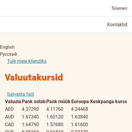
Sisenen
Kontaktid
English
Русский
Tule meie kliendiks
Valuutakursid
Salvesta faili
Valuuta
Pank ostab
Pank müüb
Euroopa Keskpanga kurss
AED
4.37290
4.11760
4.24468
AUD
1.67340
1.60120
1.63840
CAD
1.64790
1.57680
1.61600