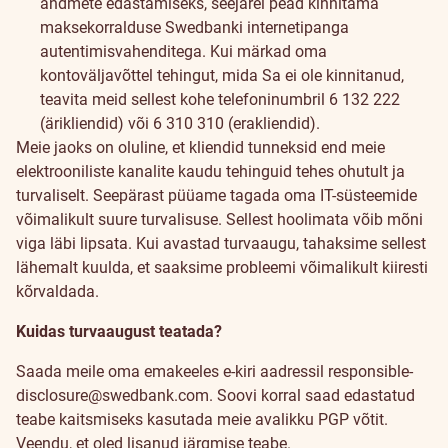
andmete edastamiseks, seejärel pead kinnitama
maksekorralduse Swedbanki internetipanga
autentimisvahenditega. Kui märkad oma
kontoväljavõttel tehingut, mida Sa ei ole kinnitanud,
teavita meid sellest kohe telefoninumbril
6 132 222
(ärikliendid) või
6 310 310
(erakliendid).
Meie jaoks on oluline, et kliendid tunneksid end meie
elektrooniliste kanalite kaudu tehinguid tehes ohutult ja
turvaliselt. Seepärast püüame tagada oma IT-süsteemide
võimalikult suure turvalisuse. Sellest hoolimata võib mõni
viga läbi lipsata. Kui avastad turvaaugu, tahaksime sellest
lähemalt kuulda, et saaksime probleemi võimalikult kiiresti
kõrvaldada.
Kuidas turvaaugust teatada?
Saada meile oma emakeeles e-kiri aadressil
responsible-
disclosure@swedbank.com
. Soovi korral saad edastatud
teabe kaitsmiseks kasutada meie avalikku
PGP võtit
.
Veendu, et oled lisanud järgmise teabe.