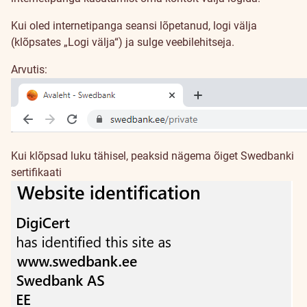
Kui oled internetipanga seansi lõpetanud, logi välja
(klõpsates „Logi välja“) ja sulge veebilehitseja.
Arvutis:
Kui klõpsad luku tähisel, peaksid nägema õiget Swedbanki
sertifikaati