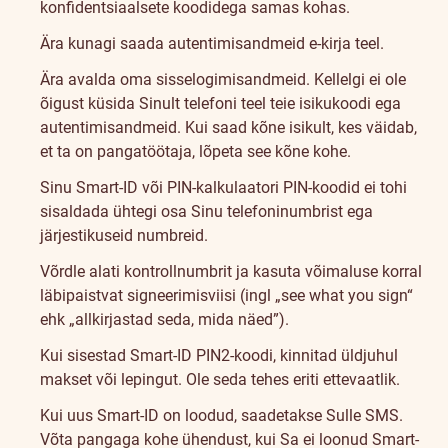
konfidentsiaalsete koodidega samas kohas.
Ära kunagi saada autentimisandmeid e-kirja teel.
Ära avalda oma sisselogimisandmeid. Kellelgi ei ole
õigust küsida Sinult telefoni teel teie isikukoodi ega
autentimisandmeid. Kui saad kõne isikult, kes väidab,
et ta on pangatöötaja, lõpeta see kõne kohe.
Sinu Smart-ID või PIN-kalkulaatori PIN-koodid ei tohi
sisaldada ühtegi osa Sinu telefoninumbrist ega
järjestikuseid numbreid.
Võrdle alati kontrollnumbrit ja kasuta võimaluse korral
läbipaistvat signeerimisviisi (ingl „see what you sign“
ehk „allkirjastad seda, mida näed”).
Kui sisestad Smart-ID PIN2-koodi, kinnitad üldjuhul
makset või lepingut. Ole seda tehes eriti ettevaatlik.
Kui uus Smart-ID on loodud, saadetakse Sulle SMS.
Võta pangaga kohe ühendust, kui Sa ei loonud Smart-