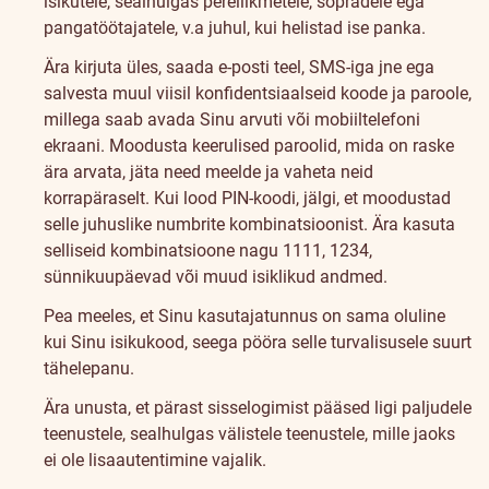
isikutele, sealhulgas pereliikmetele, sõpradele ega
pangatöötajatele, v.a juhul, kui helistad ise panka.
Ära kirjuta üles, saada e-posti teel, SMS-iga jne ega
salvesta muul viisil konfidentsiaalseid koode ja paroole,
millega saab avada Sinu arvuti või mobiiltelefoni
ekraani. Moodusta keerulised paroolid, mida on raske
ära arvata, jäta need meelde ja vaheta neid
korrapäraselt. Kui lood PIN-koodi, jälgi, et moodustad
selle juhuslike numbrite kombinatsioonist. Ära kasuta
selliseid kombinatsioone nagu 1111, 1234,
sünnikuupäevad või muud isiklikud andmed.
Pea meeles, et Sinu kasutajatunnus on sama oluline
kui Sinu isikukood, seega pööra selle turvalisusele suurt
tähelepanu.
Ära unusta, et pärast sisselogimist pääsed ligi paljudele
teenustele, sealhulgas välistele teenustele, mille jaoks
ei ole lisaautentimine vajalik.