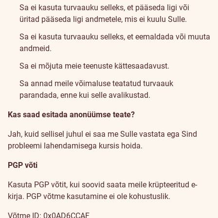
Sa ei kasuta turvaauku selleks, et pääseda ligi või
üritad pääseda ligi andmetele, mis ei kuulu Sulle.
Sa ei kasuta turvaauku selleks, et eemaldada või muuta
andmeid.
Sa ei mõjuta meie teenuste kättesaadavust.
Sa annad meile võimaluse teatatud turvaauk
parandada, enne kui selle avalikustad.
Kas saad esitada anonüümse teate?
Jah, kuid sellisel juhul ei saa me Sulle vastata ega Sind
probleemi lahendamisega kursis hoida.
PGP võti
Kasuta
PGP võtit
, kui soovid saata meile krüpteeritud e-
kirja. PGP võtme kasutamine ei ole kohustuslik.
Võtme ID: 0x0AD6CCAF