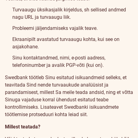
Turvaaugu üksikasjalik kirjeldus, sh sellised andmed
nagu URL ja turvaaugu liik.
Probleemi jäljendamiseks vajalik teave.
Ekraanipilt avastatud turvaaugu kohta, kui see on
asjakohane.
Sinu kontaktandmed, nimi, e-posti aadress,
telefoninumber ja avalik PGP-võti (kui on).
Swedbank töötleb Sinu esitatud isikuandmeid selleks, et
teavitada Sind nende turvaaukude analüüsist ja
parandamisest, millest Sa meile teada andsid, ning et võtta
Sinuga vajaduse korral ühendust esitatud teabe
kontrollimiseks. Lisateavet Swedbanki isikuandmete
töötlemise protseduuri kohta leiad
siit
.
Millest teatada?