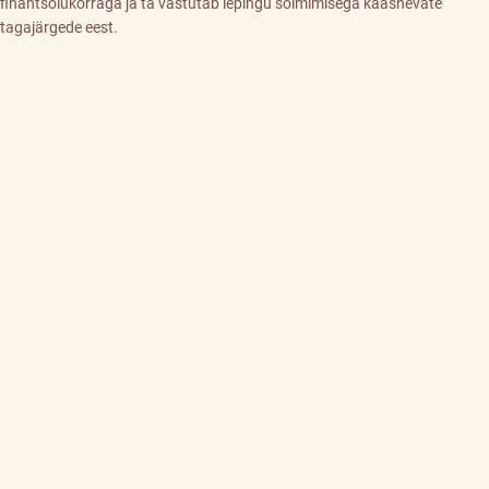
finantsolukorraga ja ta vastutab lepingu sõlmimisega kaasnevate
tagajärgede eest.