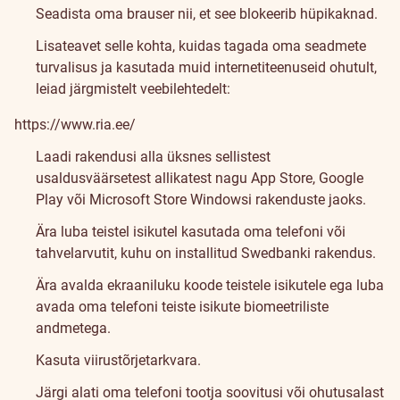
Seadista oma brauser nii, et see blokeerib hüpikaknad.
Lisateavet selle kohta, kuidas tagada oma seadmete
turvalisus ja kasutada muid internetiteenuseid ohutult,
leiad järgmistelt veebilehtedelt:
https://www.ria.ee/
Laadi rakendusi alla üksnes sellistest
usaldusväärsetest allikatest nagu App Store, Google
Play või Microsoft Store Windowsi rakenduste jaoks.
Ära luba teistel isikutel kasutada oma telefoni või
tahvelarvutit, kuhu on installitud Swedbanki rakendus.
Ära avalda ekraaniluku koode teistele isikutele ega luba
avada oma telefoni teiste isikute biomeetriliste
andmetega.
Kasuta viirustõrjetarkvara.
Järgi alati oma telefoni tootja soovitusi või ohutusalast