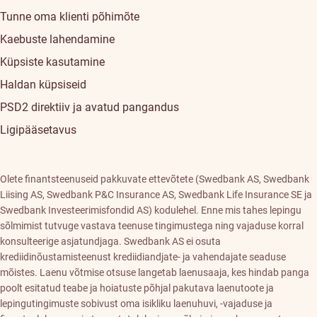
Tunne oma klienti põhimõte
Kaebuste lahendamine
Küpsiste kasutamine
Haldan küpsiseid
PSD2 direktiiv ja avatud pangandus
Ligipääsetavus
Olete finantsteenuseid pakkuvate ettevõtete (Swedbank AS, Swedbank
Liising AS, Swedbank P&C Insurance AS, Swedbank Life Insurance SE ja
Swedbank Investeerimisfondid AS) kodulehel. Enne mis tahes lepingu
sõlmimist tutvuge vastava teenuse tingimustega ning vajaduse korral
konsulteerige asjatundjaga. Swedbank AS ei osuta
krediidinõustamisteenust krediidiandjate- ja vahendajate seaduse
mõistes. Laenu võtmise otsuse langetab laenusaaja, kes hindab panga
poolt esitatud teabe ja hoiatuste põhjal pakutava laenutoote ja
lepingutingimuste sobivust oma isikliku laenuhuvi, -vajaduse ja