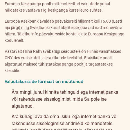
Euroopa Keskpanga poolt mittenoteeritud valuutade puhul
näidatakse vastava riigi keskpanga kurssi euro suhtes.
Euroopa Keskpank avaldab päevakursid hiljemalt kell 16.00 (Eesti
aja järgi) ning Swedbanki kursitabelitesse jõuavad nad mõnevõrra
hiljem. Täieliku info päevakursside kohta leiate
Euroopa Keskpanga
kodulehelt.
Vastavalt Hiina Rahvavabariigi seadustele on Hiinas välismaksed
CNY-des eraisikutelt ja eraisikutele keelatud. Eraisikute poolt
algatatud maksed tühistatakse panga poolt ja tagastatakse
kliendile.
Valuutakursside formaat on muutunud
Ära mingil juhul kinnita tehinguid ega internetipanka
või rakendusse sisselogimist, mida Sa pole ise
algatanud.
Ära kunagi avalda oma isiku- ega internetipanka või
rakendusse sisselogimise andmeid kolmandatele