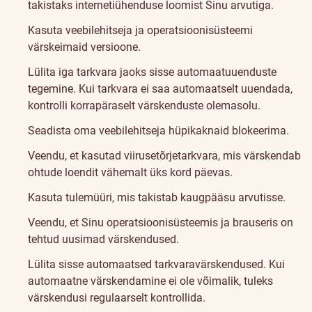
takistaks internetiühenduse loomist Sinu arvutiga.
Kasuta veebilehitseja ja operatsioonisüsteemi
värskeimaid versioone.
Lülita iga tarkvara jaoks sisse automaatuuenduste
tegemine. Kui tarkvara ei saa automaatselt uuendada,
kontrolli korrapäraselt värskenduste olemasolu.
Seadista oma veebilehitseja hüpikaknaid blokeerima.
Veendu, et kasutad viirusetõrjetarkvara, mis värskendab
ohtude loendit vähemalt üks kord päevas.
Kasuta tulemüüri, mis takistab kaugpääsu arvutisse.
Veendu, et Sinu operatsioonisüsteemis ja brauseris on
tehtud uusimad värskendused.
Lülita sisse automaatsed tarkvaravärskendused. Kui
automaatne värskendamine ei ole võimalik, tuleks
värskendusi regulaarselt kontrollida.