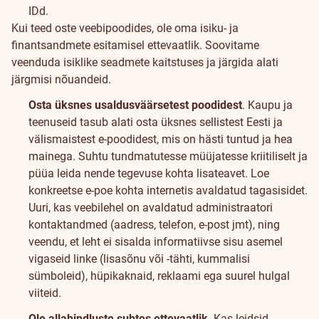
IDd.
Kui teed oste veebipoodides, ole oma isiku- ja
finantsandmete esitamisel ettevaatlik. Soovitame
veenduda isiklike seadmete kaitstuses ja järgida alati
järgmisi nõuandeid.
Osta üksnes usaldusväärsetest poodidest
. Kaupu ja
teenuseid tasub alati osta üksnes sellistest Eesti ja
välismaistest e-poodidest, mis on hästi tuntud ja hea
mainega. Suhtu tundmatutesse müüjatesse kriitiliselt ja
püüa leida nende tegevuse kohta lisateavet. Loe
konkreetse e-poe kohta internetis avaldatud tagasisidet.
Uuri, kas veebilehel on avaldatud administraatori
kontaktandmed (aadress, telefon, e-post jmt), ning
veendu, et leht ei sisalda informatiivse sisu asemel
vigaseid linke (lisasõnu või -tähti, kummalisi
sümboleid), hüpikaknaid, reklaami ega suurel hulgal
viiteid.
Ole allahindluste suhtes ettevaatlik
. Kas leidsid