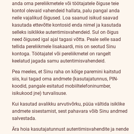
anda oma pereliikmetele või töötajatele õiguse teie
kontol olevaid vahendeid hallata, palu pangal anda
neile vajalikud õigused. Loa saanud isikud saavad
kasutada ettevõtte kontosid enda nimel ja kasutada
selleks isiklikke autentimisvahendeid. Sul on õigus
need õigused igal ajal tagasi võtta. Peale selle saad
tellida pereliikmele lisakaardi, mis on seotud Sinu
kontoga. Töötajatel või pereliikmetel on rangelt
keelatud jagada samu autentimisvahendeid.
Pea meeles, et Sinu raha on kõige paremini kaitstud
siis, kui tagad oma andmete (kasutajatunnus, PIN-
koodid, pangale esitatud mobiiltelefoninumber,
isikukood jne) turvalisuse.
Kui kasutad avalikku arvutivõrku, püüa vältida isiklike
andmete sisestamist, sest pahavara võib Sinu andmed
salvestada.
Ära hoia kasutajatunnust autentimisvahendite ja nende