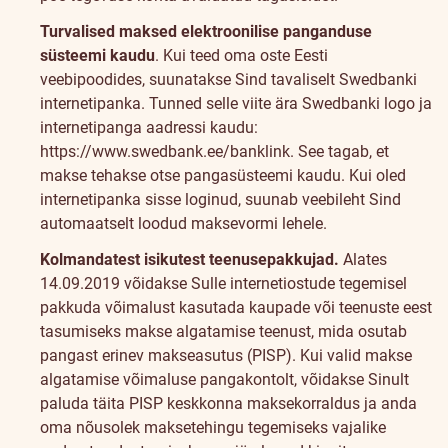
Turvalised maksed elektroonilise panganduse
süsteemi kaudu
. Kui teed oma oste Eesti
veebipoodides, suunatakse Sind tavaliselt Swedbanki
internetipanka. Tunned selle viite ära Swedbanki logo ja
internetipanga aadressi kaudu:
https://www.swedbank.ee/banklink. See tagab, et
makse tehakse otse pangasüsteemi kaudu. Kui oled
internetipanka sisse loginud, suunab veebileht Sind
automaatselt loodud maksevormi lehele.
Kolmandatest isikutest teenusepakkujad.
Alates
14.09.2019 võidakse Sulle internetiostude tegemisel
pakkuda võimalust kasutada kaupade või teenuste eest
tasumiseks makse algatamise teenust, mida osutab
pangast erinev makseasutus (PISP). Kui valid makse
algatamise võimaluse pangakontolt, võidakse Sinult
paluda täita PISP keskkonna maksekorraldus ja anda
oma nõusolek maksetehingu tegemiseks vajalike