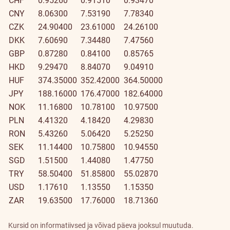
CHF
0.95260
0.91510
0.93470
CNY
8.06300
7.53190
7.78340
CZK
24.90400
23.61000
24.26100
DKK
7.60690
7.34480
7.47560
GBP
0.87280
0.84100
0.85765
HKD
9.29470
8.84070
9.04910
HUF
374.35000
352.42000
364.50000
JPY
188.16000
176.47000
182.64000
NOK
11.16800
10.78100
10.97500
PLN
4.41320
4.18420
4.29830
RON
5.43260
5.06420
5.25250
SEK
11.14400
10.75800
10.94550
SGD
1.51500
1.44080
1.47750
TRY
58.50400
51.85800
55.02870
USD
1.17610
1.13550
1.15350
ZAR
19.63500
17.76000
18.71360
Kursid on informatiivsed ja võivad päeva jooksul muutuda.