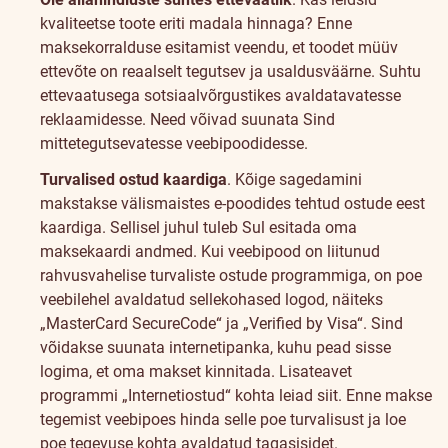
kvaliteetse toote eriti madala hinnaga? Enne
maksekorralduse esitamist veendu, et toodet müüv
ettevõte on reaalselt tegutsev ja usaldusväärne. Suhtu
ettevaatusega sotsiaalvõrgustikes avaldatavatesse
reklaamidesse. Need võivad suunata Sind
mittetegutsevatesse veebipoodidesse.
Turvalised ostud kaardiga
. Kõige sagedamini
makstakse välismaistes e-poodides tehtud ostude eest
kaardiga. Sellisel juhul tuleb Sul esitada oma
maksekaardi andmed. Kui veebipood on liitunud
rahvusvahelise turvaliste ostude programmiga, on poe
veebilehel avaldatud sellekohased logod, näiteks
„MasterCard SecureCode“ ja „Verified by Visa“. Sind
võidakse suunata internetipanka, kuhu pead sisse
logima, et oma makset kinnitada. Lisateavet
programmi „Internetiostud“ kohta leiad
siit
. Enne makse
tegemist veebipoes hinda selle poe turvalisust ja loe
poe tegevuse kohta avaldatud tagasisidet.