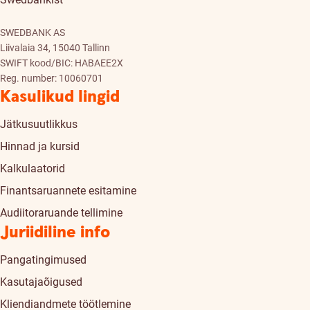
SWEDBANK AS
Liivalaia 34, 15040 Tallinn
SWIFT kood/BIC: HABAEE2X
Reg. number: 10060701
Kasulikud lingid
Jätkusuutlikkus
Hinnad ja kursid
Kalkulaatorid
Finantsaruannete esitamine
Audiitoraruande tellimine
Juriidiline info
Pangatingimused
Kasutajaõigused
Kliendiandmete töötlemine