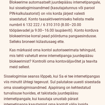
Blokeerime automaatselt juurdepääsu internetipangale,
kui sisselogimisandmed (kasutajatunnus või parool
PIN-kalkulaatorist) on viis korda järjest valesti
sisestatud. Konto taasaktiveerimiseks helista meile
numbril
6 132 222
/
6 310 310
(8.00–20.00
tööpäevadel ja 9.00–16.00 laupäeviti). Konto korduva
blokeerimise korral pead pöörduma pangaesindusse.
Selleks broneeri
külastusaeg
ette.
Kas märkasid oma kontol autoriseerimata tehinguid,
mis tehti vahetult enne internetipanga juurdepääsu
blokeerimist? Kontrolli oma kontoväljavõtet ja teavita
meid sellest.
Sisselogimise seanss lõppeb, kui Sa ei tee internetipangas
viis minutit ühtegi tegevust. Sul palutakse uuesti sisestada
oma sisselogimisandmed. Ajapiirang on kehtestatud
turvalisuse huvides, et takistada juurdepääsu
internetipangale, kui kasutaja unustab pärast
internetipanga kasutamist oma kontolt välja logida.