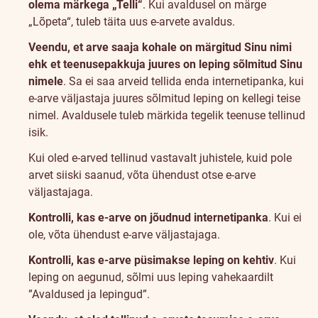
olema märkega „Telli“
. Kui avaldusel on märge
„Lõpeta“, tuleb täita uus e-arvete avaldus.
Veendu, et arve saaja kohale on märgitud Sinu nimi
ehk et teenusepakkuja juures on leping sõlmitud Sinu
nimele
. Sa ei saa arveid tellida enda internetipanka, kui
e-arve väljastaja juures sõlmitud leping on kellegi teise
nimel. Avaldusele tuleb märkida tegelik teenuse tellinud
isik.
Kui oled e-arved tellinud vastavalt juhistele, kuid pole
arvet siiski saanud, võta ühendust otse e-arve
väljastajaga.
Kontrolli, kas e-arve on jõudnud internetipanka
. Kui ei
ole, võta ühendust e-arve väljastajaga.
Kontrolli, kas e-arve püsimakse leping on kehtiv
. Kui
leping on aegunud, sõlmi uus leping vahekaardilt
”
Avaldused ja lepingud
”.