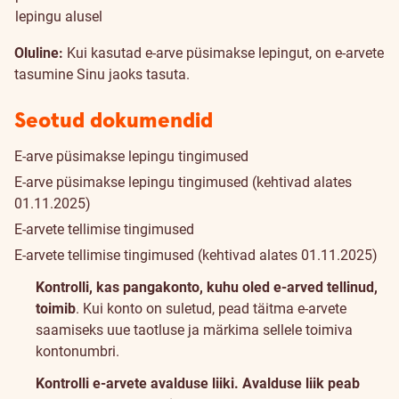
lepingu alusel
Oluline:
Kui kasutad e-arve püsimakse lepingut, on e-arvete
tasumine Sinu jaoks tasuta.
Seotud dokumendid
E-arve püsimakse lepingu tingimused
E-arve püsimakse lepingu tingimused
(kehtivad alates
01.11.2025)
E-arvete tellimise tingimused
E-arvete tellimise tingimused
(kehtivad alates 01.11.2025)
Kasulik
Kontrolli, kas pangakonto, kuhu oled e-arved tellinud,
info
toimib
. Kui konto on suletud, pead täitma e-arvete
saamiseks uue taotluse ja märkima sellele toimiva
kontonumbri.
Kontrolli e-arvete avalduse liiki. Avalduse liik peab