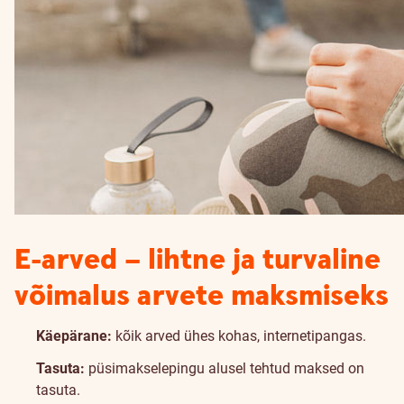
E-arved – lihtne ja turvaline
võimalus arvete maksmiseks
Käepärane:
kõik arved ühes kohas, internetipangas.
Tasuta:
püsimakselepingu alusel tehtud maksed on
tasuta.