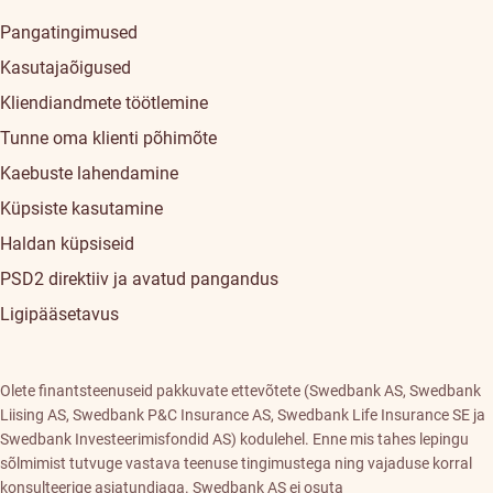
Pangatingimused
Kasutajaõigused
Kliendiandmete töötlemine
Tunne oma klienti põhimõte
Kaebuste lahendamine
Küpsiste kasutamine
Haldan küpsiseid
PSD2 direktiiv ja avatud pangandus
Ligipääsetavus
Olete finantsteenuseid pakkuvate ettevõtete (Swedbank AS, Swedbank
Liising AS, Swedbank P&C Insurance AS, Swedbank Life Insurance SE ja
Swedbank Investeerimisfondid AS) kodulehel. Enne mis tahes lepingu
sõlmimist tutvuge vastava teenuse tingimustega ning vajaduse korral
konsulteerige asjatundjaga. Swedbank AS ei osuta