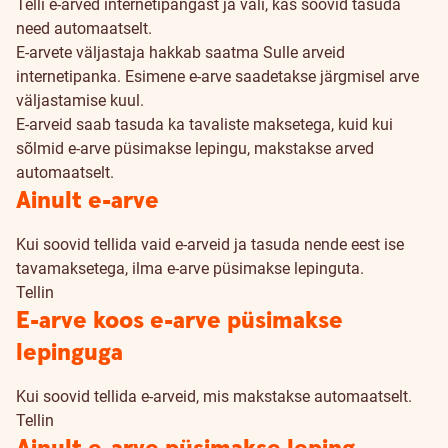
Telli e-arved internetipangast ja vali, kas soovid tasuda
need automaatselt.
E-arvete väljastaja hakkab saatma Sulle arveid
internetipanka. Esimene e-arve saadetakse järgmisel arve
väljastamise kuul.
E-arveid saab tasuda ka tavaliste maksetega, kuid kui
sõlmid e-arve püsimakse lepingu, makstakse arved
automaatselt.
Kuidas
Ainult e-arve
tellida
Kui soovid tellida vaid e-arveid ja tasuda nende eest ise
tavamaksetega, ilma e-arve püsimakse lepinguta.
Tellin
E-arve koos e-arve püsimakse
lepinguga
Kui soovid tellida e-arveid, mis makstakse automaatselt.
Tellin