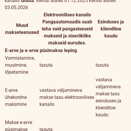
kanalis
tasuta
.
Kehtib alates 01.12.2025
Kehtib alates
ja
03.05.2026
Elektroonilises kanalis
tasud
Pangaautomaadis saab
Esinduses ja
Muud
teha vaid pangasiseseid
klienditoe
makseteenused
makseid ja siseriiklike
kaudu
makseid eurodes.
E-arve ja e-arve püsimakse leping
Vormistamine,
muutmine,
tasuta
tasuta
lõpetamine
vastava
väljamineva
E-arve
vastava väljamineva
makse tasu
ühekordne
makse tasu elektroonilises
esinduses ja
maksmine
kanalis
klienditoe
kaudu
Makse e-arve
püsimakse
tasuta