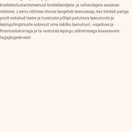
krediidinõustamisteenust krediidiandjate- ja vahendajate seaduse
mõistes. Laenu võtmise otsuse langetab laenusaaja, kes hindab panga
poolt esitatud teabe ja hoiatuste põhjal pakutava laenutoote ja
lepingutingimuste sobivust oma isikliku laenuhuvi, -vajaduse ja
finantsolukorraga ja ta vastutab lepingu sõlmimisega kaasnevate
tagajärgede eest.