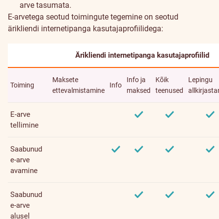
arve tasumata.
E-arvetega seotud toimingute tegemine on seotud
ärikliendi internetipanga kasutajaprofiilidega:
Ärikliendi internetipanga kasutajaprofiilid
Maksete
Info ja
Kõik
Lepingu
Toiming
Info
ettevalmistamine
maksed
teenused
allkirjast
E-arve
tellimine
Saabunud
e-arve
avamine
Saabunud
e-arve
alusel