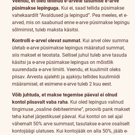
Veendu, et oled tellinud e-arvete tasumise e-arve
püsimakse lepinguga
.
Kui ei, saad tellida püsimakse
vahekaardilt ”
Avaldused ja lepingud
”. Pea meeles, et e-
arved, mis on saabunud enne e-arve püsimakse lepingu
sõlmimist, tuleb maksta käsitsi.
Kontrolli e-arvel olevat summat
. Kui arvel olev summa
ületab e-arve püsimakse lepingus määratud summat,
siis makset ei teostata. Sellisel juhul tuleb arve tasuda
käsitsi ja e-arve püsimakse lepingus on mõistlik
suurendada e-arve limiiti
. Veendu, et kuulimiit oleks
piisav. Arvesta ajalehti ja ajakirju tellides kuulimiidi
määramisel, et esimene e-arve tuleb 2 kuu eest.
Võib juhtuda, et makse tegemise päeval ei olnud
kontol piisavalt vaba raha
. Kui oled lepingus valinud
tingimuse „osaline debiteerimine“, proovib pank makset
teha kahel järjestikusel päeval. Kui kontol on sel ajal
vähemalt 50% arve summast, tasutakse e-arve osaliselt
kontojäägi ulatuses. Kui kontojääk on alla 50%, jääb e-