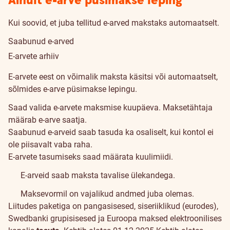
Ainult e-arve püsimakse leping
Kui soovid, et juba tellitud e-arved makstaks automaatselt.
Saabunud e-arved
E-arvete arhiiv
Kuidas
E-arvete eest on võimalik maksta käsitsi või automaatselt,
maksta
sõlmides e-arve püsimakse lepingu.
Saad valida e-arvete maksmise kuupäeva. Maksetähtaja
määrab e-arve saatja.
Saabunud e-arveid saab tasuda ka osaliselt, kui kontol ei
ole piisavalt vaba raha.
E-arvete tasumiseks saad määrata kuulimiidi.
E-arveid saab maksta tavalise ülekandega.
Maksevormil on vajalikud andmed juba olemas.
Liitudes
paketiga
on pangasisesed, siseriiklikud (eurodes),
Tingimused
Swedbanki grupisisesed ja Euroopa maksed elektroonilises