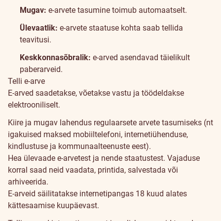
Mugav:
e-arvete tasumine toimub automaatselt.
Ülevaatlik:
e-arvete staatuse kohta saab tellida
teavitusi.
Keskkonnasõbralik:
e-arved asendavad täielikult
paberarveid.
Telli e-arve
Eelised
E-arved saadetakse, võetakse vastu ja töödeldakse
elektrooniliselt.
Kiire ja mugav lahendus regulaarsete arvete tasumiseks (nt
igakuised maksed mobiiltelefoni, internetiühenduse,
kindlustuse ja kommunaalteenuste eest).
Hea ülevaade e-arvetest ja nende staatustest. Vajaduse
korral saad neid vaadata, printida, salvestada või
arhiveerida.
E-arveid säilitatakse internetipangas 18 kuud alates
kättesaamise kuupäevast.