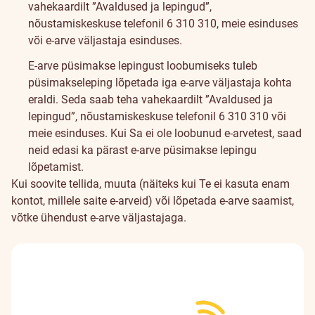
vahekaardilt ”
Avaldused ja lepingud
”,
nõustamiskeskuse telefonil 6 310 310,
meie esinduses
või e-arve väljastaja esinduses.
E-arve püsimakse lepingust loobumiseks tuleb
püsimakseleping lõpetada iga e-arve väljastaja kohta
eraldi. Seda saab teha vahekaardilt ”
Avaldused ja
lepingud
”, nõustamiskeskuse telefonil 6 310 310 või
meie esinduses
. Kui Sa ei ole loobunud e-arvetest, saad
neid edasi ka pärast e-arve püsimakse lepingu
lõpetamist.
Kui soovite tellida, muuta (näiteks kui Te ei kasuta enam
kontot, millele saite e-arveid) või lõpetada e-arve saamist,
võtke ühendust e-arve väljastajaga.