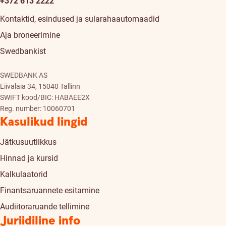
+372 613 2222
Kontaktid, esindused ja sularahaautomaadid
Aja broneerimine
Swedbankist
SWEDBANK AS
Liivalaia 34, 15040 Tallinn
SWIFT kood/BIC: HABAEE2X
Reg. number: 10060701
Kasulikud lingid
Jätkusuutlikkus
Hinnad ja kursid
Kalkulaatorid
Finantsaruannete esitamine
Audiitoraruande tellimine
Juriidiline info