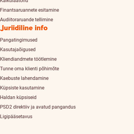
Kalkulaatorid
Finantsaruannete esitamine
Audiitoraruande tellimine
Juriidiline info
Pangatingimused
Kasutajaõigused
Kliendiandmete töötlemine
Tunne oma klienti põhimõte
Kaebuste lahendamine
Küpsiste kasutamine
Haldan küpsiseid
PSD2 direktiiv ja avatud pangandus
Ligipääsetavus