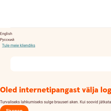
English
Русский
Tule meie kliendiks
Oled internetipangast välja lo
Turvaliseks lahkumiseks sulge brauseri aken. Kui soovid jätkata,