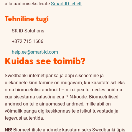
allalaadimiseks leiate
Smart-ID lehelt
.
Tehniline tugi
SK ID Solutions
+372 715 1606
help.ee@smart-id.com
Kuidas see toimib?
Swedbanki internetipanka ja äppi sisenemine ja
ülekannete kinnitamine on mugavam, kui kasutate selleks
oma biomeetrilisi andmeid – nii ei pea te meeles hoidma
ega sisestama salasõnu ega PIN-koode. Biomeetrilised
andmed on teile ainuomased andmed, mille abil on
võimalik panga digikeskkonnas teie isikut tuvastada ja
tegevusi autentida.
NB!
Biomeetriliste andmete kasutamiseks Swedbanki äpis