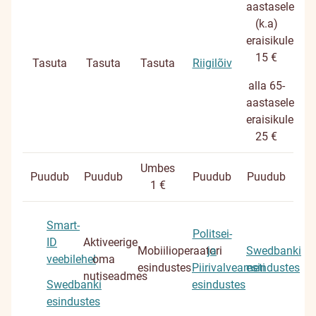
aastasele
(k.a)
eraisikule
15 €
Tasuta
Tasuta
Tasuta
Riigilõiv
alla 65-
aastasele
eraisikule
25 €
Umbes
Puudub
Puudub
Puudub
Puudub
1 €
Smart-
Politsei-
ID
Aktiveerige
Mobiilioperaatori
ja
Swedbanki
veebilehel
oma
esindustes
Piirivalveameti
esindustes
nutiseadmes
Swedbanki
esindustes
esindustes