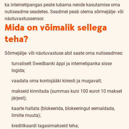
ka internetipangas peate lubama nende kasutamise oma
nutiseadme seadetes. Seadmel peab olema sõrmejälje- või
näotuvastussensor.
Mida on võimalik sellega
teha?
Sõrmejälje- või näotuvastuse abil saate oma nutiseadmes:
turvaliselt Swedbanki äppi ja internetipanka sisse
logida;
vaadata oma kontojääki kiiresti ja mugavalt;
makseid kinnitada (summas kuni 100 eurot 10 makset
järjest);
kaarte hallata (blokeerida, blokeeringut eemaldada,
limiite muuta);
krediitkaardi tagasimakseid teha;