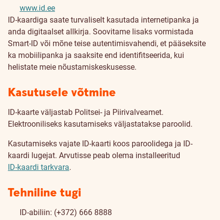
www.id.ee
ID-kaardiga saate turvaliselt kasutada internetipanka ja
anda digitaalset allkirja. Soovitame lisaks vormistada
Smart-ID või mõne teise autentimisvahendi, et pääseksite
ka mobiilipanka ja saaksite end identifitseerida, kui
helistate meie nõustamiskeskusesse.
Kasutusele võtmine
ID-kaarte väljastab Politsei- ja Piirivalveamet.
Elektrooniliseks kasutamiseks väljastatakse paroolid.
Kasutamiseks vajate ID-kaarti koos paroolidega ja ID-
kaardi lugejat. Arvutisse peab olema installeeritud
ID‑kaardi tarkvara
.
Tehniline tugi
ID-abiliin: (+372) 666 8888