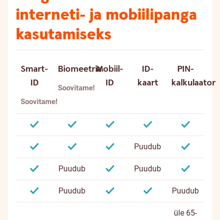
interneti- ja mobiilipanga
kasutamiseks
Smart-
Biomeetria
Mobiil-
ID-
PIN-
ID
ID
kaart
kalkulaator
Soovitame!
Soovitame!
Puudub
Puudub
Puudub
Puudub
Puudub
üle 65-