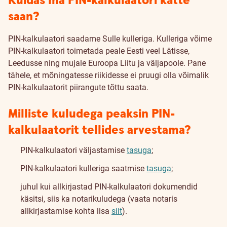
Kuidas ma PIN-kalkulaatori kätte
saan?
PIN-kalkulaatori saadame Sulle kulleriga. Kulleriga võime
PIN-kalkulaatori toimetada peale Eesti veel Lätisse,
Leedusse ning mujale Euroopa Liitu ja väljapoole. Pane
tähele, et mõningatesse riikidesse ei pruugi olla võimalik
PIN-kalkulaatorit piirangute tõttu saata.
Milliste kuludega peaksin PIN-
kalkulaatorit tellides arvestama?
PIN-kalkulaatori väljastamise
tasuga
;
PIN-kalkulaatori kulleriga saatmise
tasuga
;
juhul kui allkirjastad PIN-kalkulaatori dokumendid
käsitsi, siis ka notarikuludega (vaata notaris
allkirjastamise kohta lisa
siit
).