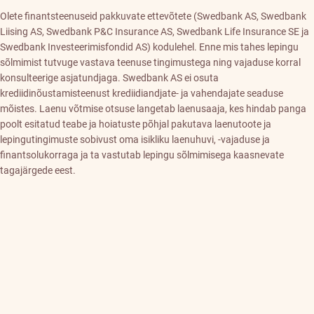
Olete finantsteenuseid pakkuvate ettevõtete (Swedbank AS, Swedbank
Liising AS, Swedbank P&C Insurance AS, Swedbank Life Insurance SE ja
Swedbank Investeerimisfondid AS) kodulehel. Enne mis tahes lepingu
sõlmimist tutvuge vastava teenuse tingimustega ning vajaduse korral
konsulteerige asjatundjaga. Swedbank AS ei osuta
krediidinõustamisteenust krediidiandjate- ja vahendajate seaduse
mõistes. Laenu võtmise otsuse langetab laenusaaja, kes hindab panga
poolt esitatud teabe ja hoiatuste põhjal pakutava laenutoote ja
lepingutingimuste sobivust oma isikliku laenuhuvi, -vajaduse ja
finantsolukorraga ja ta vastutab lepingu sõlmimisega kaasnevate
tagajärgede eest.