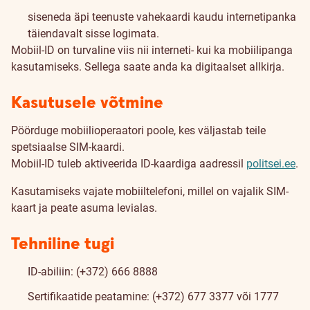
siseneda äpi teenuste vahekaardi kaudu internetipanka
täiendavalt sisse logimata.
Mobiil-ID on turvaline viis nii interneti- kui ka mobiilipanga
kasutamiseks. Sellega saate anda ka digitaalset allkirja.
Kasutusele võtmine
Pöörduge mobiilioperaatori poole, kes väljastab teile
spetsiaalse SIM-kaardi.
Mobiil-ID tuleb aktiveerida ID-kaardiga aadressil
politsei.ee
.
Kasutamiseks vajate mobiiltelefoni, millel on vajalik SIM-
kaart ja peate asuma levialas.
Tehniline tugi
ID-abiliin: (+372) 666 8888
Sertifikaatide peatamine: (+372) 677 3377 või 1777