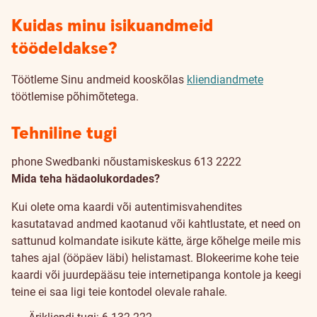
Kuidas minu isikuandmeid
töödeldakse?
Töötleme Sinu andmeid kooskõlas
kliendiandmete
töötlemise põhimõtetega.
Tehniline tugi
phone
Swedbanki nõustamiskeskus 613 2222
Mida teha hädaolukordades?
Kui olete oma kaardi või autentimisvahendites
kasutatavad andmed kaotanud või kahtlustate, et need on
sattunud kolmandate isikute kätte, ärge kõhelge meile mis
tahes ajal (ööpäev läbi) helistamast. Blokeerime kohe teie
kaardi või juurdepääsu teie internetipanga kontole ja keegi
teine ei saa ligi teie kontodel olevale rahale.