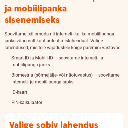
ja mobiilipanka
sisenemiseks
Soovitame teil omada nii interneti- kui ka mobiilipanga
jaoks vähemalt kaht autentimislahendust. Valige
lahendused, mis teie vajadustele kõige paremini vastavad:
Smart-ID ja Mobiil-ID – soovitame interneti- ja
mobiilipanga jaoks
Biomeetria (sõrmejälje- või näotuvastus) – soovitame
interneti- ja mobiilipanga jaoks
ID-kaart
PIN-kalkulaator
Valige sobiv lahendus