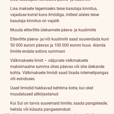
Lisa maksete tegemiseks teise kasutaja kinnitus,
vajaduse korral koos limiidiga, millest alates teise
kasutaja kinnitus on vajalik
Muuda ettevõtte ülekannete päeva- ja kuulimiite
Ettevõtte päeva- ja/või kuulimiiti saad suurendada kuni
50 000 euroni päevas ja 100 000 euroni kuus. Alanda
limiite endale sobiva summani
Välkmaksete limiit – väljuvate välkmaksete
maksimaalne summa ühes päevas või ühe ülekande
kohta. Välkmaksete limiidi saad lisada internetipangas
või esinduses
Uued limiidid hakkavad kehtima kohe, kui oled
muudatused allkirjastanud
Kui Sul on tarvis suuremaid limiite, saada pangateade,
helista või külasta pangaesindust