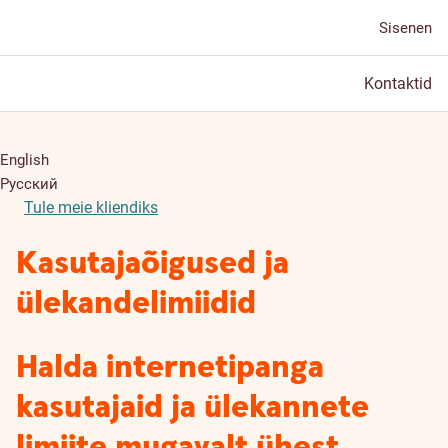
Sisenen
Kontaktid
English
Русский
Tule meie kliendiks
Kasutajaõigused ja
ülekandelimiidid
Halda internetipanga
kasutajaid ja ülekannete
limiite mugavalt ühest