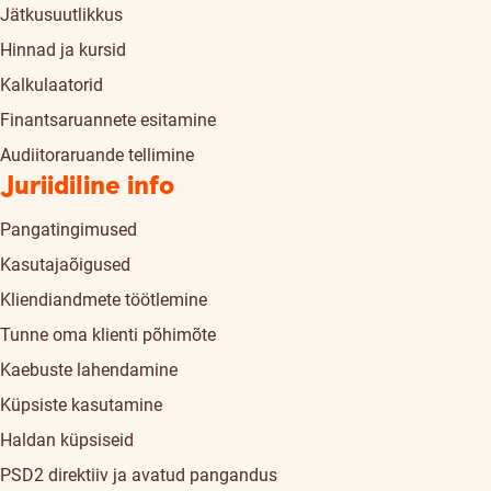
Jätkusuutlikkus
Hinnad ja kursid
Kalkulaatorid
Finantsaruannete esitamine
Audiitoraruande tellimine
Juriidiline info
Pangatingimused
Kasutajaõigused
Kliendiandmete töötlemine
Tunne oma klienti põhimõte
Kaebuste lahendamine
Küpsiste kasutamine
Haldan küpsiseid
PSD2 direktiiv ja avatud pangandus