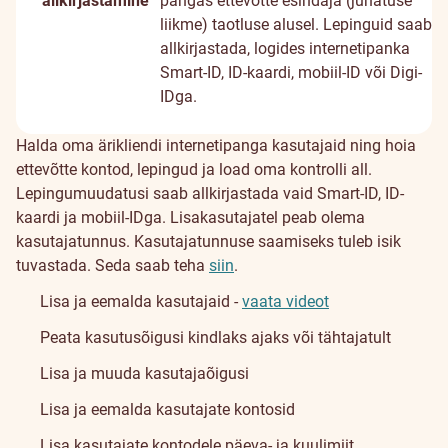
allkirjastamine
pangas ettevõtte esindaja (juhatuse
liikme) taotluse alusel. Lepinguid saab
allkirjastada, logides internetipanka
Smart-ID, ID-kaardi, mobiil-ID või Digi-
IDga.
Halda oma ärikliendi internetipanga kasutajaid ning hoia
ettevõtte kontod, lepingud ja load oma kontrolli all.
Lepingumuudatusi saab allkirjastada vaid Smart-ID, ID-
kaardi ja mobiil-IDga. Lisakasutajatel peab olema
kasutajatunnus. Kasutajatunnuse saamiseks tuleb isik
tuvastada. Seda saab teha
siin
.
Lisa ja eemalda kasutajaid -
vaata videot
Peata kasutusõigusi kindlaks ajaks või tähtajatult
Lisa ja muuda kasutajaõigusi
Lisa ja eemalda kasutajate kontosid
Lisa kasutajate kontodele päeva- ja kuulimiit