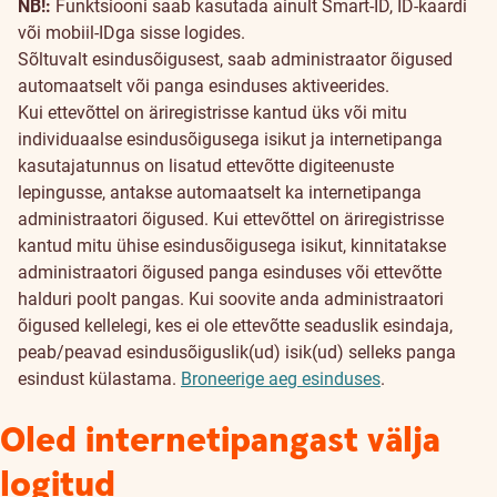
NB!:
Funktsiooni saab kasutada ainult Smart-ID, ID-kaardi
või mobiil-IDga sisse logides.
Sõltuvalt esindusõigusest, saab administraator õigused
automaatselt või panga esinduses aktiveerides.
Kui ettevõttel on äriregistrisse kantud üks või mitu
individuaalse esindusõigusega isikut ja internetipanga
kasutajatunnus on lisatud ettevõtte digiteenuste
lepingusse, antakse automaatselt ka internetipanga
administraatori õigused.
Kui ettevõttel on äriregistrisse
kantud mitu ühise esindusõigusega isikut, kinnitatakse
administraatori õigused panga esinduses või ettevõtte
halduri poolt pangas.
Kui soovite anda administraatori
õigused kellelegi, kes ei ole ettevõtte seaduslik esindaja,
peab/peavad esindusõiguslik(ud) isik(ud) selleks panga
esindust külastama.
Broneerige aeg esinduses
.
Oled internetipangast välja
logitud