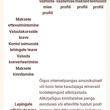
valmista­
vaatamise
maksed
teenused
mise
profiil
profiil
profiil
profiil
Maksete
ettevalmistamine
Valuutakursside
teave
Kontol toimuvate
tehingute teave
Valuuta
konverteerimine
Maksete
kinnitamine
Õigus internetipangas ainuisikuliselt
või koos teise kasutajaga erinevaid
tootelepinguid allkirjastada.
Allkirjaõigus kinnitatakse panga
Lepingute
esinduses või ettevõtte halduri poolt