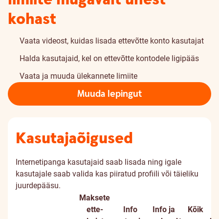
kohast
Vaata videost, kuidas lisada ettevõtte konto kasutajat
Halda kasutajaid, kel on ettevõtte kontodele ligipääs
Vaata ja muuda ülekannete limiite
Muuda lepingut
Kasutajaõigused
Internetipanga kasutajaid saab lisada ning igale
kasutajale saab valida kas piiratud profiili või täieliku
juurdepääsu.
Maksete
ette­
Info
Info ja
Kõik