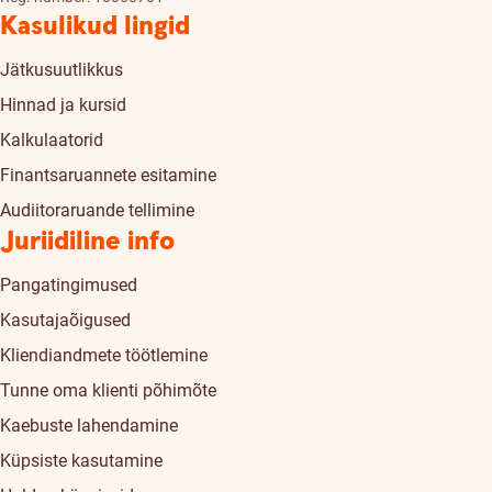
Kasulikud lingid
Jätkusuutlikkus
Hinnad ja kursid
Kalkulaatorid
Finantsaruannete esitamine
Audiitoraruande tellimine
Juriidiline info
Pangatingimused
Kasutajaõigused
Kliendiandmete töötlemine
Tunne oma klienti põhimõte
Kaebuste lahendamine
Küpsiste kasutamine