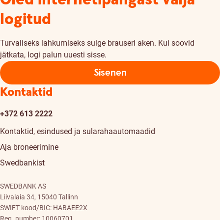
logitud
Turvaliseks lahkumiseks sulge brauseri aken. Kui soovid
jätkata, logi palun uuesti sisse.
Sisenen
Kontaktid
+372 613 2222
Kontaktid, esindused ja sularahaautomaadid
Aja broneerimine
Swedbankist
SWEDBANK AS
Liivalaia 34, 15040 Tallinn
SWIFT kood/BIC: HABAEE2X
Reg. number: 10060701