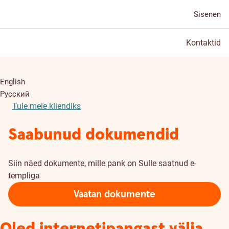
Sisenen
Kontaktid
English
Русский
Tule meie kliendiks
Saabunud dokumendid
Siin näed dokumente, mille pank on Sulle saatnud e-
templiga
Vaatan dokumente
Oled internetipangast välja