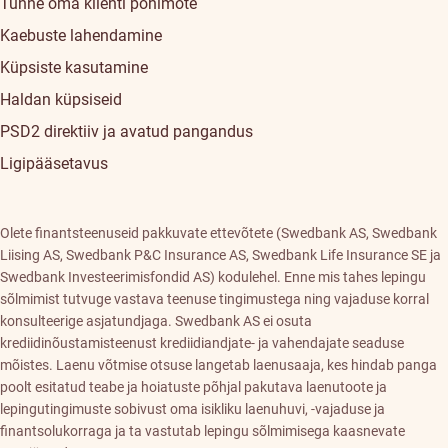
Tunne oma klienti põhimõte
Kaebuste lahendamine
Küpsiste kasutamine
Haldan küpsiseid
PSD2 direktiiv ja avatud pangandus
Ligipääsetavus
Olete finantsteenuseid pakkuvate ettevõtete (Swedbank AS, Swedbank
Liising AS, Swedbank P&C Insurance AS, Swedbank Life Insurance SE ja
Swedbank Investeerimisfondid AS) kodulehel. Enne mis tahes lepingu
sõlmimist tutvuge vastava teenuse tingimustega ning vajaduse korral
konsulteerige asjatundjaga. Swedbank AS ei osuta
krediidinõustamisteenust krediidiandjate- ja vahendajate seaduse
mõistes. Laenu võtmise otsuse langetab laenusaaja, kes hindab panga
poolt esitatud teabe ja hoiatuste põhjal pakutava laenutoote ja
lepingutingimuste sobivust oma isikliku laenuhuvi, -vajaduse ja
finantsolukorraga ja ta vastutab lepingu sõlmimisega kaasnevate