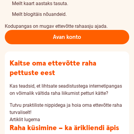
Meilt kaart aastaks tasuta.
Meilt blogitäis nõuandeid.
Kodupangas on mugav ettevõtte rahaasju ajada.
Avan konto
Kaitse oma ettevõtte raha
pettuste eest
Kas teadsid, et lihtsate seadistustega internetipangas
on võimalik vältida raha liikumist petturi kätte?
Tutvu praktiliste nippidega ja hoia oma ettevõtte raha
turvaliselt!
Artiklit lugema
Raha küsimine – ka ärikliendi äpis