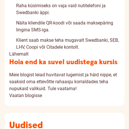
Raha küsimiseks on vaja vaid nutitelefoni ja
Swedbanki äppi.
Näita kliendile QR-koodi või saada maksepäring
lingina SMS-iga.
Klient saab makse teha mugavalt Swedbanki, SEB,
LHV, Coopi või Citadele kontolt.
Lähemalt
Hoia end ka suvel uudistega kursis
Meie blogist leiad huvitavat lugemist ja häid nippe, et
saaksid oma ettevõtte rahaasju korraldades teha
nupukaid valikuid. Tule vaatama!
Vaatan blogisse
Uudised