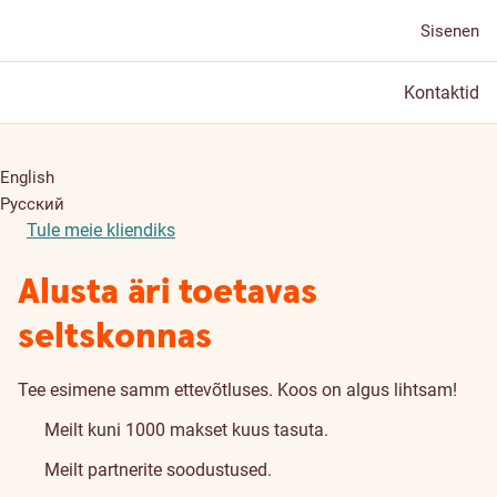
Sisenen
Kontaktid
English
Русский
Tule meie kliendiks
Alusta äri toetavas
seltskonnas
Tee esimene samm ettevõtluses. Koos on algus lihtsam!
Meilt kuni 1000 makset kuus tasuta.
Meilt partnerite soodustused.