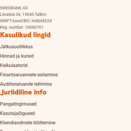
SWEDBANK AS
Liivalaia 34, 15040 Tallinn
SWIFT kood/BIC: HABAEE2X
Reg. number: 10060701
Kasulikud lingid
Jätkusuutlikkus
Hinnad ja kursid
Kalkulaatorid
Finantsaruannete esitamine
Audiitoraruande tellimine
Juriidiline info
Pangatingimused
Kasutajaõigused
Kliendiandmete töötlemine