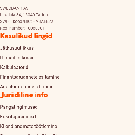
SWEDBANK AS
Liivalaia 34, 15040 Tallinn
SWIFT kood/BIC: HABAEE2X
Reg. number: 10060701
Kasulikud lingid
Jätkusuutlikkus
Hinnad ja kursid
Kalkulaatorid
Finantsaruannete esitamine
Audiitoraruande tellimine
Juriidiline info
Pangatingimused
Kasutajaõigused
Kliendiandmete töötlemine