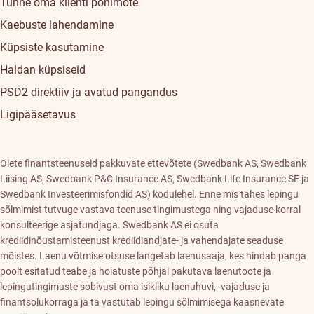
Tunne oma klienti põhimõte
Kaebuste lahendamine
Küpsiste kasutamine
Haldan küpsiseid
PSD2 direktiiv ja avatud pangandus
Ligipääsetavus
Olete finantsteenuseid pakkuvate ettevõtete (Swedbank AS, Swedbank
Liising AS, Swedbank P&C Insurance AS, Swedbank Life Insurance SE ja
Swedbank Investeerimisfondid AS) kodulehel. Enne mis tahes lepingu
sõlmimist tutvuge vastava teenuse tingimustega ning vajaduse korral
konsulteerige asjatundjaga. Swedbank AS ei osuta
krediidinõustamisteenust krediidiandjate- ja vahendajate seaduse
mõistes. Laenu võtmise otsuse langetab laenusaaja, kes hindab panga
poolt esitatud teabe ja hoiatuste põhjal pakutava laenutoote ja
lepingutingimuste sobivust oma isikliku laenuhuvi, -vajaduse ja
finantsolukorraga ja ta vastutab lepingu sõlmimisega kaasnevate