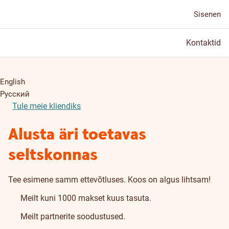
Sisenen
Kontaktid
English
Русский
Tule meie kliendiks
Alusta äri toetavas
seltskonnas
Tee esimene samm ettevõtluses. Koos on algus lihtsam!
Meilt kuni 1000 makset kuus tasuta.
Meilt partnerite soodustused.