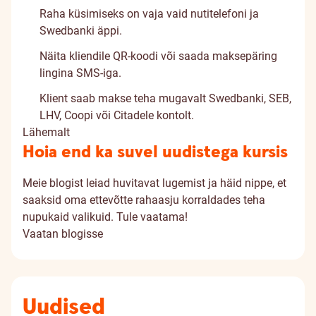
Raha küsimiseks on vaja vaid nutitelefoni ja
Swedbanki äppi.
Näita kliendile QR-koodi või saada maksepäring
lingina SMS-iga.
Klient saab makse teha mugavalt Swedbanki, SEB,
LHV, Coopi või Citadele kontolt.
Lähemalt
Hoia end ka suvel uudistega kursis
Meie blogist leiad huvitavat lugemist ja häid nippe, et
saaksid oma ettevõtte rahaasju korraldades teha
nupukaid valikuid. Tule vaatama!
Vaatan blogisse
Uudised