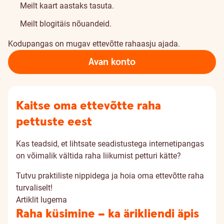
Meilt kaart aastaks tasuta.
Meilt blogitäis nõuandeid.
Kodupangas on mugav ettevõtte rahaasju ajada.
Avan konto
Kaitse oma ettevõtte raha
pettuste eest
Kas teadsid, et lihtsate seadistustega internetipangas
on võimalik vältida raha liikumist petturi kätte?
Tutvu praktiliste nippidega ja hoia oma ettevõtte raha
turvaliselt!
Artiklit lugema
Raha küsimine – ka ärikliendi äpis