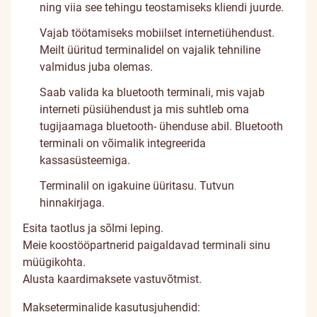
ning viia see tehingu teostamiseks kliendi juurde.
Vajab töötamiseks mobiilset internetiühendust.
Meilt üüritud terminalidel on vajalik tehniline
valmidus juba olemas.
Saab valida ka bluetooth terminali, mis vajab
interneti püsiühendust ja mis suhtleb oma
tugijaamaga bluetooth- ühenduse abil. Bluetooth
terminali on võimalik integreerida
kassasüsteemiga.
Terminalil on igakuine üüritasu. Tutvun
hinnakirjaga
.
Esita
taotlus
ja sõlmi leping.
Meie koostööpartnerid paigaldavad terminali sinu
müügikohta.
Alusta kaardimaksete vastuvõtmist.
Makseterminalide kasutusjuhendid: