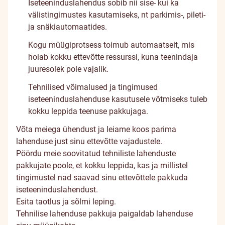
Iseteeninduslahendus sobib nii sise- kui ka
välistingimustes kasutamiseks, nt parkimis-, pileti-
ja snäkiautomaatides.
Kogu müügiprotsess toimub automaatselt, mis
hoiab kokku ettevõtte ressurssi, kuna teenindaja
juuresolek pole vajalik.
Tehnilised võimalused ja tingimused
iseteeninduslahenduse kasutusele võtmiseks tuleb
kokku leppida teenuse pakkujaga.
Võta meiega ühendust ja leiame koos parima
lahenduse just sinu ettevõtte vajadustele.
Pöördu meie soovitatud tehniliste lahenduste
pakkujate poole, et kokku leppida, kas ja millistel
tingimustel nad saavad sinu ettevõttele pakkuda
iseteeninduslahendust.
Esita
taotlus
ja sõlmi leping.
Tehnilise lahenduse pakkuja paigaldab lahenduse