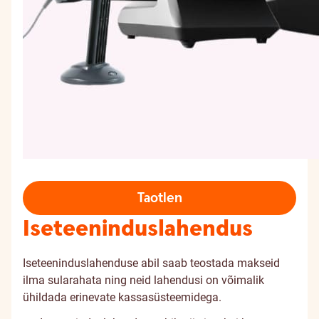
Taotlen
Iseteeninduslahendus
Iseteeninduslahenduse abil saab teostada makseid
ilma sularahata ning neid lahendusi on võimalik
ühildada erinevate kassasüsteemidega.