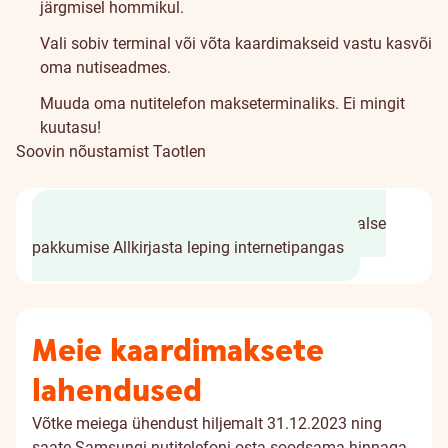
järgmisel hommikul.
Vali sobiv terminal või võta kaardimakseid vastu kasvõi
oma nutiseadmes.
Muuda oma
nutitelefon
makseterminaliks. Ei mingit
kuutasu!
Soovin nõustamist
Taotlen
Täida taotlus vaid 5 minutiga
Saad personaalse
pakkumise
Allkirjasta leping internetipangas
Meie kaardimaksete
lahendused
Võtke meiega ühendust hiljemalt 31.12.2023 ning
saate Samsungi nutitelefoni osta soodsama hinnaga.