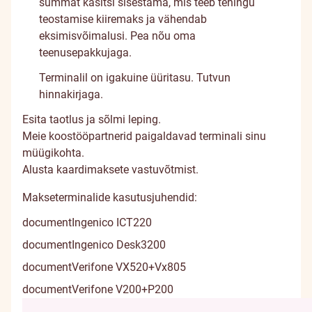
summat käsitsi sisestama, mis teeb tehingu
teostamise kiiremaks ja vähendab
eksimisvõimalusi. Pea nõu oma
teenusepakkujaga.
Terminalil on igakuine üüritasu. Tutvun
hinnakirjaga
.
Esita
taotlus
ja sõlmi leping.
Meie koostööpartnerid paigaldavad terminali sinu
müügikohta.
Alusta kaardimaksete vastuvõtmist.
Makseterminalide kasutusjuhendid:
document
Ingenico ICT220
document
Ingenico Desk3200
document
Verifone VX520+Vx805
document
Verifone V200+P200