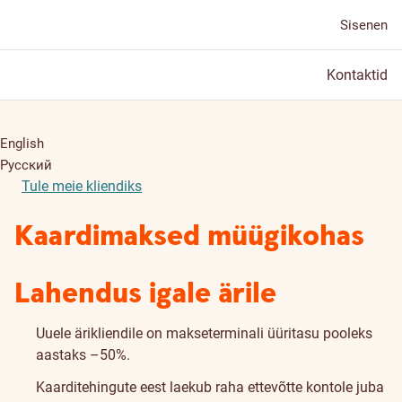
Sisenen
Kontaktid
English
Русский
Tule meie kliendiks
Kaardimaksed müügikohas
Lahendus igale ärile
Uuele ärikliendile
on makseterminali üüritasu pooleks
aastaks –50%.
Kaarditehingute eest laekub raha ettevõtte kontole juba