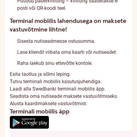
Puudub paberkviitung – kviitung saadetakse e-
posti või QR-koodi teel.
Terminal mobiilis lahendusega on maksete
vastuvõtmine lihtne!
Sisesta nutiseadmesse ostusumma.
Lase kliendil viibata oma kaarti või nutiseadet.
Raha laekub sinu ettevõtte kontole.
Esita
taotlus
ja sõlmi leping.
Tutvu terminali mobiilis
kasutusjuhendiga
.
Laadi alla Swedbanki terminali mobiilis äpp.
Seadista oma nutiseade maksete vastuvõtmiseks.
Alusta kaardimaksete vastuvõtmist.
Terminali mobiilis äpp