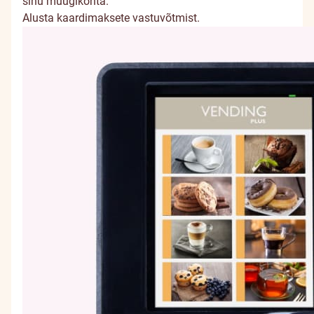
sinu müügikohta.
Alusta kaardimaksete vastuvõtmist.