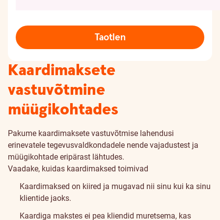
Taotlen
Kaardimaksete
vastuvõtmine
müügikohtades
Pakume kaardimaksete vastuvõtmise lahendusi
erinevatele tegevusvaldkondadele nende vajadustest ja
müügikohtade eripärast lähtudes.
Vaadake, kuidas kaardimaksed toimivad
Kaardimaksed on kiired ja mugavad nii sinu kui ka sinu
klientide jaoks.
Kaardiga makstes ei pea kliendid muretsema, kas