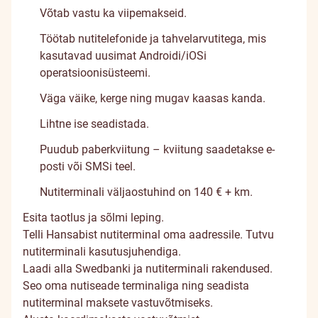
Võtab vastu ka viipemakseid.
Töötab nutitelefonide ja tahvelarvutitega, mis
kasutavad uusimat Androidi/iOSi
operatsioonisüsteemi.
Väga väike, kerge ning mugav kaasas kanda.
Lihtne ise seadistada.
Puudub paberkviitung – kviitung saadetakse e-
posti või SMSi teel.
Nutiterminali väljaostuhind on 140 € + km.
Esita
taotlus
ja sõlmi leping.
Telli
Hansabist
nutiterminal oma aadressile. Tutvu
nutiterminali
kasutusjuhendiga
.
Laadi alla Swedbanki ja nutiterminali rakendused.
Seo oma nutiseade terminaliga ning seadista
nutiterminal maksete vastuvõtmiseks.