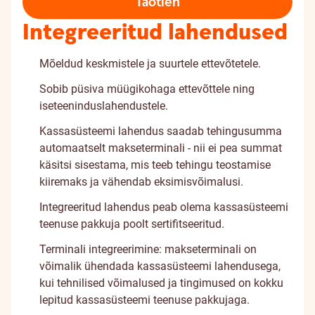
Taotlen
Integreeritud lahendused
Mõeldud keskmistele ja suurtele ettevõtetele.
Sobib püsiva müügikohaga ettevõttele ning
iseteeninduslahendustele.
Kassasüsteemi lahendus saadab tehingusumma
automaatselt makseterminali - nii ei pea summat
käsitsi sisestama, mis teeb tehingu teostamise
kiiremaks ja vähendab eksimisvõimalusi.
Integreeritud lahendus peab olema kassasüsteemi
teenuse pakkuja poolt sertifitseeritud.
Terminali integreerimine: makseterminali on
võimalik ühendada kassasüsteemi lahendusega,
kui tehnilised võimalused ja tingimused on kokku
lepitud kassasüsteemi teenuse pakkujaga.