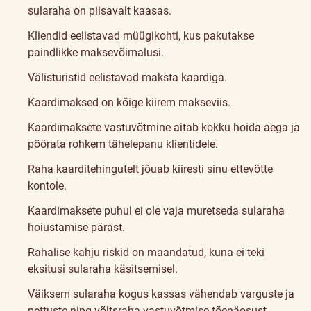
sularaha on piisavalt kaasas.
Kliendid eelistavad müügikohti, kus pakutakse
paindlikke maksevõimalusi.
Välisturistid eelistavad maksta kaardiga.
Kaardimaksed on kõige kiirem makseviis.
Kaardimaksete vastuvõtmine aitab kokku hoida aega ja
pöörata rohkem tähelepanu klientidele.
Raha kaarditehingutelt jõuab kiiresti sinu ettevõtte
kontole.
Kaardimaksete puhul ei ole vaja muretseda sularaha
hoiustamise pärast.
Rahalise kahju riskid on maandatud, kuna ei teki
eksitusi sularaha käsitsemisel.
Väiksem sularaha kogus kassas vähendab varguste ja
pettuste ning võltsraha vastuvõtmise tõenäosust.