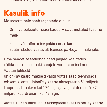
Kasulik info
Makseterminale saab tagastada ainult:
Omniva pakiautomaadi kaudu – saatmiskulud tasume
meie;
kulleri või mõne teise pakiteenuse kaudu -
saatmiskulud vastavalt teenuse pakkuja hinnakirjale.
Oma saadetise teekonda saad jälgida kasutades
vöötkoodi, mis on paki saatjale vormistamisel antud.
Vaatan juhiseid
UnionPay kaardimakseid vastu võttes saad teenindada
rohkem kliente. UnionPay kaarte aktsepteerib 51 miljonit
kaupmeest rohkem kui 170 riigis ja väljastatud on üle 7
miljardi kaardi enam kui 49 riigis.
Alates 1. jaanuarist 2019 aktsepteeritakse UnionPay kaarte