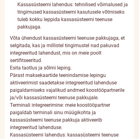
Kassasüsteemi lahendus: tehnilised võimalused ja
tingimused kassasüsteemi kasutusele võtmiseks
tuleb kokku leppida kassasüsteemi teenuse
pakkujaga.
Võta ühendust kassasüsteemi teenuse pakkujaga, et
selgitada, kas ja millistel tingimustel nad pakuvad
integreeritud lahendust, mis on meie poolt
sertifitseeritud.
Esita
taotlus
ja sõlmi leping.
Pärast maksekaartide teenindamise lepingu
aktiveerimist saadetakse integreeritud lahenduse
paigaldamiseks vajalikud andmed koostööpartnerile
ja/või kassasüsteemi teenuse pakkujale.
Terminali integreerimine: meie koostööpartner
paigaldab terminali sinu müügikohta ja
kassasüsteemi teenuse pakkuja aktiveerib
integreeritud lahenduse.
Kassasüsteemi lahendus: kassasüsteemi teenuse