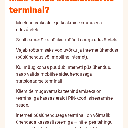
terminal?
Mõeldud väikestele ja keskmise suurusega
ettevõtetele.
Sobib ennekõike püsiva müügikohaga ettevõtetele.
Vajab töötamiseks vooluvõrku ja internetiühendust
(püsiühendus või mobiilne internet).
Kui müügikohas puudub interneti püsiühendus,
saab valida mobiilse sideühendusega
statsionaarse terminali.
Klientide mugavamaks teenindamiseks on
terminaliga kaasas eraldi PIN-koodi sisestamise
seade.
Interneti püsiühendusega terminali on võimalik
ühendada kassasüsteemiga – nii ei pea tehingu