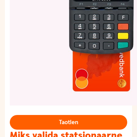
Taotlen
Miks valida statsionaarne