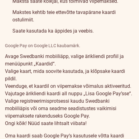
Maksta saate kõikjal, kus toimivad viipemaksed.
Makstes kehtib teie ettevõtte tavapärane kaardi
ostulimiit.
Saate kasutada ka äppides ja veebis.
Google Pay on Google LLC kaubamärk.
Avage Swedbanki mobiiliäpp, valige ärikliendi profiil ja
menüüpunkt „Kaardid“.
Valige kaart, mida soovite kasutada, ja klõpsake kaardi
pildil.
Veenduge, et kaardil on viipemakse võimalus aktiveeritud.
Vajutage ärikliendi kaardi all nuppu „Lisa Google Pay’sse“.
Valige registreerimisprotsessi kaudu Swedbanki
mobiiliäpis või oma seadme seadistustes vaikimisi
viipemaksete rakenduseks Google Pay.
Ongi kõik! Nüüd saate lihtsalt viibata!
Oma kaardi saab Google Pay’s kasutusele võtta kaardi