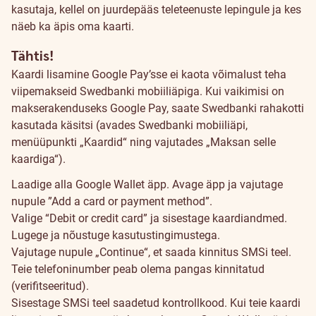
kasutaja, kellel on juurdepääs teleteenuste lepingule ja kes
näeb ka äpis oma kaarti.
Tähtis!
Kaardi lisamine Google Pay’sse ei kaota võimalust teha
viipemakseid Swedbanki mobiiliäpiga. Kui vaikimisi on
makserakenduseks Google Pay, saate Swedbanki rahakotti
kasutada käsitsi (avades Swedbanki mobiiliäpi,
menüüpunkti „Kaardid“ ning vajutades „Maksan selle
kaardiga“).
Laadige alla Google Wallet äpp. Avage äpp ja vajutage
nupule ”Add a card or payment method”.
Valige “Debit or credit card” ja sisestage kaardiandmed.
Lugege ja nõustuge kasutustingimustega.
Vajutage nupule „Continue“, et saada kinnitus SMSi teel.
Teie telefoninumber peab olema pangas kinnitatud
(verifitseeritud).
Sisestage SMSi teel saadetud kontrollkood. Kui teie kaardi