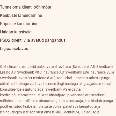
Tunne oma klienti põhimõte
Kaebuste lahendamine
Küpsiste kasutamine
Haldan küpsiseid
PSD2 direktiiv ja avatud pangandus
Ligipääsetavus
Olete finantsteenuseid pakkuvate ettevõtete (Swedbank AS, Swedbank
Liising AS, Swedbank P&C Insurance AS, Swedbank Life Insurance SE ja
Swedbank Investeerimisfondid AS) kodulehel. Enne mis tahes lepingu
sõlmimist tutvuge vastava teenuse tingimustega ning vajaduse korral
konsulteerige asjatundjaga. Swedbank AS ei osuta
krediidinõustamisteenust krediidiandjate- ja vahendajate seaduse
mõistes. Laenu võtmise otsuse langetab laenusaaja, kes hindab panga
poolt esitatud teabe ja hoiatuste põhjal pakutava laenutoote ja
lepingutingimuste sobivust oma isikliku laenuhuvi, -vajaduse ja