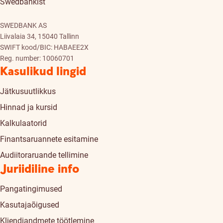
Swedbankist
SWEDBANK AS
Liivalaia 34, 15040 Tallinn
SWIFT kood/BIC: HABAEE2X
Reg. number: 10060701
Kasulikud lingid
Jätkusuutlikkus
Hinnad ja kursid
Kalkulaatorid
Finantsaruannete esitamine
Audiitoraruande tellimine
Juriidiline info
Pangatingimused
Kasutajaõigused
Kliendiandmete töötlemine