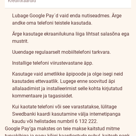
Krediitkaardid
Lubage Google Pay´d vaid enda nutiseadmes. Ärge
andke oma telefoni teistele kasutada.
Ärge kasutage ekraanilukuna liiga lihtsat salasõna ega
mustrit.
Uuendage regulaarselt mobiiltelefoni tarkvara.
Installige telefoni viirustevastane äpp.
Kasutage vaid ametlikke äpipoode ja olge isegi neid
kasutades ettevaatlik. Lugege enne soovitud äpi
allalaadimist ja installeerimist selle kohta kirjutatud
kommentaare ja tagasisidet.
Kui kaotate telefoni või see varastatakse, lülitage
Swedbanki kaardi kasutamine välja internetipanga
kaudu või helistades numbril 6 132 222.
Google Pay’ga makstes on teie makse kaitstud mitme
turvakihiga ja nagu kõigi kaardiostude puhul, kaitseb pank