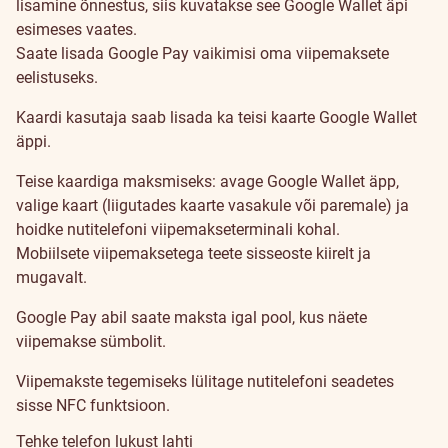
lisamine õnnestus, siis kuvatakse see Google Wallet äpi
esimeses vaates.
Saate lisada Google Pay vaikimisi oma viipemaksete
eelistuseks.
Kaardi kasutaja saab lisada ka teisi kaarte Google Wallet
äppi.
Teise kaardiga maksmiseks: avage Google Wallet äpp,
valige kaart (liigutades kaarte vasakule või paremale) ja
hoidke nutitelefoni viipemakseterminali kohal.
Mobiilsete viipemaksetega teete sisseoste kiirelt ja
mugavalt.
Google Pay abil saate maksta igal pool, kus näete
viipemakse sümbolit.
Viipemakste tegemiseks lülitage nutitelefoni seadetes
sisse NFC funktsioon.
Tehke telefon lukust lahti