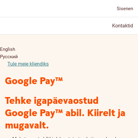
Sisenen
Kontaktid
English
Русский
Tule meie kliendiks
Google Pay™
Tehke igapäevaostud
Google Pay™ abil. Kiirelt ja
mugavalt.