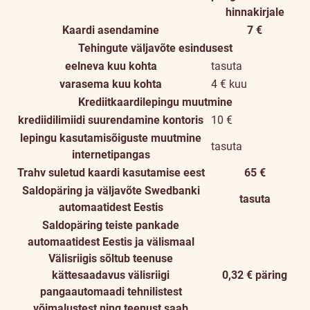
hinnakirjale
Kaardi asendamine
7 €
Tehingute väljavõte esindusest
eelneva kuu kohta
tasuta
varasema kuu kohta
4 € kuu
Krediitkaardilepingu muutmine
krediidilimiidi suurendamine kontoris
10 €
lepingu kasutamisõiguste muutmine
tasuta
internetipangas
Trahv suletud kaardi kasutamise eest
65 €
Saldopäring ja väljavõte Swedbanki
tasuta
automaatidest Eestis
Saldopäring teiste pankade
automaatidest Eestis ja välismaal
Välisriigis sõltub teenuse
kättesaadavus välisriigi
0,32 € päring
pangaautomaadi tehnilistest
võimalustest ning teenust saab