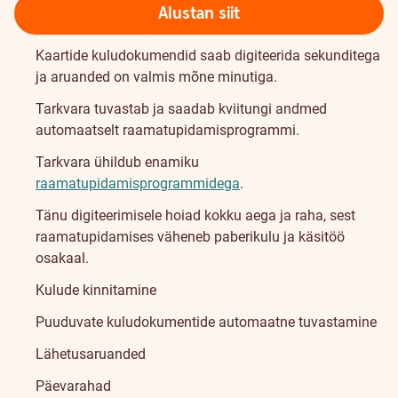
Alustan siit
Kaartide kuludokumendid saab digiteerida sekunditega
ja aruanded on valmis mõne minutiga.
Tarkvara tuvastab ja saadab kviitungi andmed
automaatselt raamatupidamisprogrammi.
Tarkvara ühildub enamiku
raamatupidamisprogrammidega
.
Tänu digiteerimisele hoiad kokku aega ja raha, sest
raamatupidamises väheneb paberikulu ja käsitöö
osakaal.
Kulude kinnitamine
Puuduvate kuludokumentide automaatne tuvastamine
Lähetusaruanded
Päevarahad