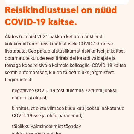
Reisikindlustusel on nüüd
COVID-19 kaitse.
Alates 6. maist 2021 hakkab kehtima ärikliendi
kuldkrediitkaardi reisikindlustusele COVID-19 kaitse
lisatasuta. See pakub ulatuslikumat riskikaitset ja kaitset
ootamatute kulude eest ärireisidel kaardi valdajale ja
temaga koos reisivale kolmele kolleegile. COVID-19 kaitse
kehtib automaatselt, kui on täidetud üks järgmistest
tingimustest:
negatiivne COVID-19 testi tulemus 72 tunni jooksul
enne reisi algust;
kinnitus, et olete viimase kuue kuu jooksul nakatunud
COVID-19-sse ja olete paranenud;
täielikku vaktsineerimist tõendav
vaktsineerimistunnistus.