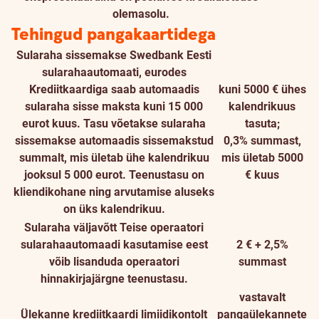
olemasolu.
Tehingud pangakaartidega
Sularaha sissemakse Swedbank Eesti
sularahaautomaati, eurodes
Krediitkaardiga saab automaadis
kuni 5000 € ühes
sularaha sisse maksta kuni 15 000
kalendrikuus
eurot kuus. Tasu võetakse sularaha
tasuta;
sissemakse automaadis sissemakstud
0,3% summast,
summalt, mis ületab ühe kalendrikuu
mis ületab 5000
jooksul 5 000 eurot. Teenustasu on
€ kuus
kliendikohane ning arvutamise aluseks
on üks kalendrikuu.
Sularaha väljavõtt
Teise operaatori
sularahaautomaadi kasutamise eest
2 € + 2,5%
võib lisanduda operaatori
summast
hinnakirjajärgne teenustasu.
vastavalt
Ülekanne krediitkaardi limiidikontolt
pangaülekannete