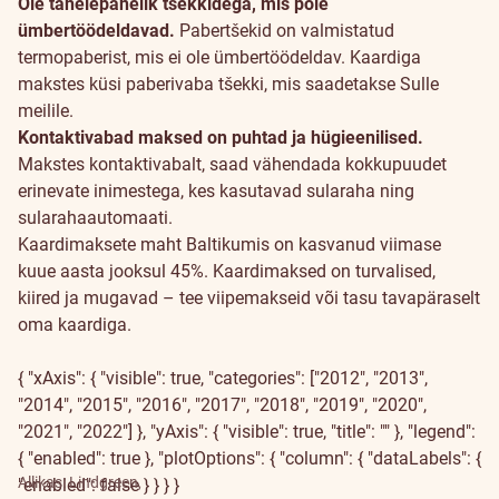
Ole tähelepanelik tšekkidega, mis pole
ümbertöödeldavad.
Pabertšekid on valmistatud
termopaberist, mis ei ole ümbertöödeldav. Kaardiga
makstes küsi paberivaba tšekki, mis saadetakse Sulle
meilile.
Kontaktivabad maksed on puhtad ja hügieenilised.
Makstes kontaktivabalt, saad vähendada kokkupuudet
erinevate inimestega, kes kasutavad sularaha ning
sularahaautomaati.
Kaardimaksete maht Baltikumis on kasvanud viimase
kuue aasta jooksul 45%. Kaardimaksed on turvalised,
kiired ja mugavad – tee viipemakseid või tasu tavapäraselt
oma kaardiga.
{ "xAxis": { "visible": true, "categories": ["2012", "2013",
"2014", "2015", "2016", "2017", "2018", "2019", "2020",
"2021", "2022"] }, "yAxis": { "visible": true, "title": "" }, "legend":
{ "enabled": true }, "plotOptions": { "column": { "dataLabels": {
Allikas: Lindgreen,
"enabled": false } } } }