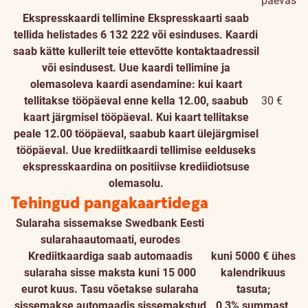
päevas
Ekspresskaardi tellimine
Ekspresskaarti saab
tellida helistades 6 132 222 või esinduses. Kaardi
saab kätte kullerilt teie ettevõtte kontaktaadressil
või esindusest. Uue kaardi tellimine ja
olemasoleva kaardi asendamine: kui kaart
tellitakse tööpäeval enne kella 12.00, saabub
30 €
kaart järgmisel tööpäeval. Kui kaart tellitakse
peale 12.00 tööpäeval, saabub kaart ülejärgmisel
tööpäeval. Uue krediitkaardi tellimise eelduseks
ekspresskaardina on positiivse krediidiotsuse
olemasolu.
Tehingud pangakaartidega
Sularaha sissemakse Swedbank Eesti
sularahaautomaati, eurodes
Krediitkaardiga saab automaadis
kuni 5000 € ühes
sularaha sisse maksta kuni 15 000
kalendrikuus
eurot kuus. Tasu võetakse sularaha
tasuta;
sissemakse automaadis sissemakstud
0,3% summast,