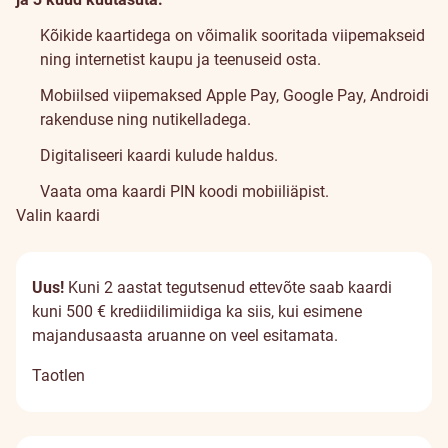
Kõikide kaartidega on võimalik sooritada viipemakseid
ning internetist kaupu ja teenuseid osta.
Mobiilsed viipemaksed Apple Pay, Google Pay, Androidi
rakenduse ning nutikelladega.
Digitaliseeri
kaardi kulude haldus
.
Vaata oma kaardi PIN koodi
mobiiliäpist
.
Valin kaardi
Uus!
Kuni 2 aastat tegutsenud ettevõte saab kaardi
kuni 500 € krediidilimiidiga ka siis, kui esimene
majandusaasta aruanne on veel esitamata.
Taotlen