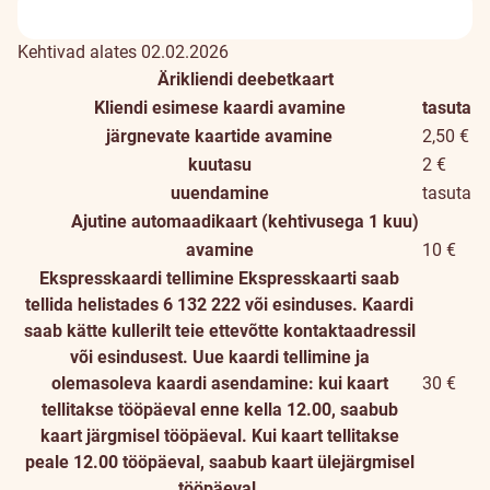
Kehtivad alates 02.02.2026
Ärikliendi deebetkaart
Kliendi esimese kaardi avamine
tasuta
järgnevate kaartide avamine
2,50 €
kuutasu
2 €
uuendamine
tasuta
Ajutine automaadikaart (kehtivusega 1 kuu)
avamine
10 €
Ekspresskaardi tellimine
Ekspresskaarti saab
tellida helistades 6 132 222 või esinduses. Kaardi
saab kätte kullerilt teie ettevõtte kontaktaadressil
või esindusest. Uue kaardi tellimine ja
olemasoleva kaardi asendamine: kui kaart
30 €
tellitakse tööpäeval enne kella 12.00, saabub
kaart järgmisel tööpäeval. Kui kaart tellitakse
peale 12.00 tööpäeval, saabub kaart ülejärgmisel
tööpäeval.