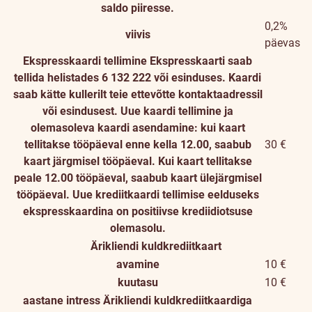
saldo piiresse.
0,2%
viivis
päevas
Ekspresskaardi tellimine
Ekspresskaarti saab
tellida helistades 6 132 222 või esinduses. Kaardi
saab kätte kullerilt teie ettevõtte kontaktaadressil
või esindusest. Uue kaardi tellimine ja
olemasoleva kaardi asendamine: kui kaart
tellitakse tööpäeval enne kella 12.00, saabub
30 €
kaart järgmisel tööpäeval. Kui kaart tellitakse
peale 12.00 tööpäeval, saabub kaart ülejärgmisel
tööpäeval. Uue krediitkaardi tellimise eelduseks
ekspresskaardina on positiivse krediidiotsuse
olemasolu.
Ärikliendi kuldkrediitkaart
avamine
10 €
kuutasu
10 €
aastane intress
Ärikliendi kuldkrediitkaardiga