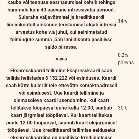
kauba või teenuse eest tasumisel kehtib tehingu
summale kuni 40 päevane intressivaba periood.
Sularaha väljavõtmisel ja krediitkaardi
14%
limiidikontolt ülekande teostamisel algab intressi
arvestus kohe v.a juhul, kui eelnimetatud
toimingute summa jääb limiidikonto positiivse
saldo piiresse.
0,2%
viivis
päevas
Ekspresskaardi tellimine
Ekspresskaarti saab
tellida helistades 6 132 222 või esinduses. Kaardi
saab kätte kullerilt teie ettevõtte kontaktaadressil
või esindusest. Uue kaardi tellimine ja
olemasoleva kaardi asendamine: kui kaart
tellitakse tööpäeval enne kella 12.00, saabub
30 €
kaart järgmisel tööpäeval. Kui kaart tellitakse
peale 12.00 tööpäeval, saabub kaart ülejärgmisel
tööpäeval. Uue krediitkaardi tellimise eelduseks
ekspresskaardina on positiivse krediidiotsuse