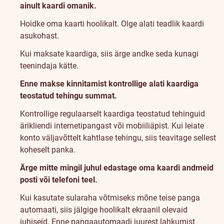
ainult kaardi omanik.
Hoidke oma kaarti hoolikalt. Olge alati teadlik kaardi
asukohast.
Kui maksate kaardiga, siis ärge andke seda kunagi
teenindaja kätte.
Enne makse kinnitamist kontrollige alati kaardiga
teostatud tehingu summat.
Kontrollige regulaarselt kaardiga teostatud tehinguid
ärikliendi internetipangast või mobiiliäpist. Kui leiate
konto väljavõttelt kahtlase tehingu, siis teavitage sellest
koheselt panka.
Ärge mitte mingil juhul edastage oma kaardi andmeid
posti või telefoni teel.
Kui kasutate sularaha võtmiseks mõne teise panga
automaati, siis jälgige hoolikalt ekraanil olevaid
juhiseid. Enne pangaautomaadi juurest lahkumist