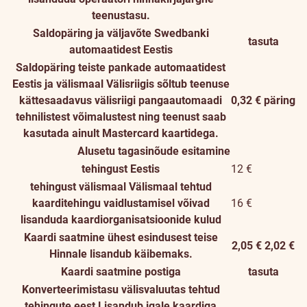
teenustasu.
Saldopäring ja väljavõte Swedbanki
tasuta
automaatidest Eestis
Saldopäring teiste pankade automaatidest
Eestis ja välismaal
Välisriigis sõltub teenuse
kättesaadavus välisriigi pangaautomaadi
0,32 € päring
tehnilistest võimalustest ning teenust saab
kasutada ainult Mastercard kaartidega.
Alusetu tagasinõude esitamine
tehingust Eestis
12 €
tehingust välismaal
Välismaal tehtud
kaarditehingu vaidlustamisel võivad
16 €
lisanduda kaardiorganisatsioonide kulud
Kaardi saatmine ühest esindusest teise
2,05 €
2,02 €
Hinnale lisandub käibemaks.
Kaardi saatmine postiga
tasuta
Konverteerimistasu välisvaluutas tehtud
tehingute eest
Lisandub igale kaardiga