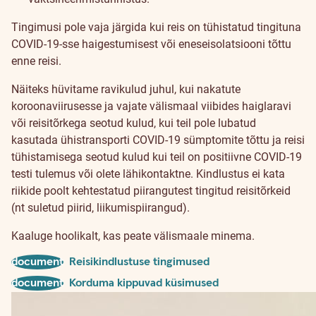
Tingimusi pole vaja järgida kui reis on tühistatud tingituna
COVID-19-sse haigestumisest või eneseisolatsiooni tõttu
enne reisi.
Näiteks hüvitame ravikulud juhul, kui nakatute
koroonaviirusesse ja vajate välismaal viibides haiglaravi
või reisitõrkega seotud kulud, kui teil pole lubatud
kasutada ühistransporti COVID-19 sümptomite tõttu ja reisi
tühistamisega seotud kulud kui teil on positiivne COVID-19
testi tulemus või olete lähikontaktne. Kindlustus ei kata
riikide poolt kehtestatud piirangutest tingitud reisitõrkeid
(nt suletud piirid, liikumispiirangud).
Kaaluge hoolikalt, kas peate välismaale minema.
document
Reisikindlustuse tingimused
document
Korduma kippuvad küsimused