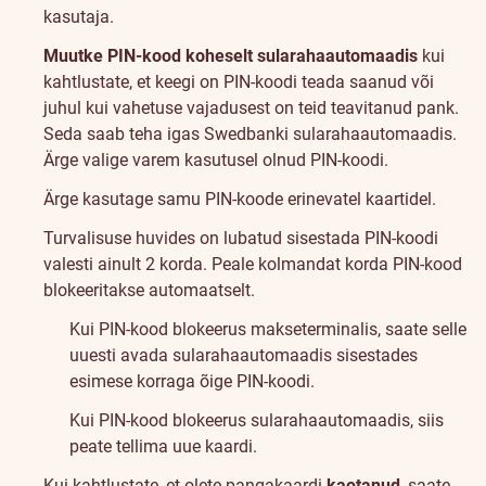
kasutaja.
Muutke PIN-kood koheselt sularahaautomaadis
kui
kahtlustate, et keegi on PIN-koodi teada saanud või
juhul kui vahetuse vajadusest on teid teavitanud pank.
Seda saab teha igas Swedbanki sularahaautomaadis.
Ärge valige varem kasutusel olnud PIN-koodi.
Ärge kasutage samu PIN-koode erinevatel kaartidel.
Turvalisuse huvides on lubatud sisestada PIN-koodi
valesti ainult 2 korda. Peale kolmandat korda PIN-kood
blokeeritakse automaatselt.
Kui PIN-kood blokeerus makseterminalis, saate selle
uuesti avada sularahaautomaadis sisestades
esimese korraga õige PIN-koodi.
Kui PIN-kood blokeerus sularahaautomaadis, siis
peate tellima uue kaardi.
Kui kahtlustate, et olete pangakaardi
kaotanud
, saate