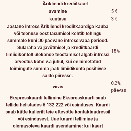
Ärikliendi krediitkaart
avamine
5 €
kuutasu
3 €
aastane intress
Ärikliendi krediitkaardiga kauba
või teenuse eest tasumisel kehtib tehingu
summale kuni 30 päevane intressivaba periood.
Sularaha väljavõtmisel ja krediitkaardi
18%
limiidikontolt ülekande teostamisel algab intressi
arvestus kohe v.a juhul, kui eelnimetatud
toimingute summa jääb limiidikonto positiivse
saldo piiresse.
0,2%
viivis
päevas
Ekspresskaardi tellimine
Ekspresskaarti saab
tellida helistades 6 132 222 või esinduses. Kaardi
saab kätte kullerilt teie ettevõtte kontaktaadressil
või esindusest. Uue kaardi tellimine ja
olemasoleva kaardi asendamine: kui kaart