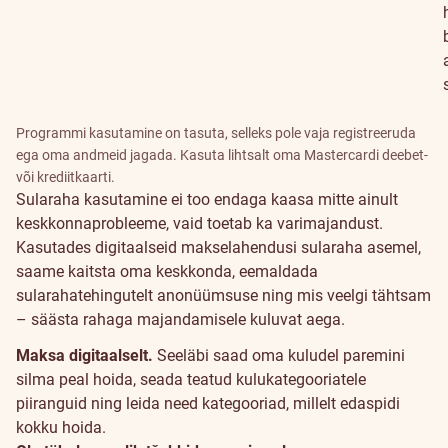
Programmi kasutamine on tasuta, selleks pole vaja registreeruda
ega oma andmeid jagada. Kasuta lihtsalt oma Mastercardi deebet-
või krediitkaarti.
Sularaha kasutamine ei too endaga kaasa mitte ainult
keskkonnaprobleeme, vaid toetab ka varimajandust.
Kasutades digitaalseid makselahendusi sularaha asemel,
saame kaitsta oma keskkonda, eemaldada
sularahatehingutelt anonüümsuse ning mis veelgi tähtsam
– säästa rahaga majandamisele kuluvat aega.
Maksa digitaalselt.
Seeläbi saad oma kuludel paremini
silma peal hoida, seada teatud kulukategooriatele
piiranguid ning leida need kategooriad, millelt edaspidi
kokku hoida.