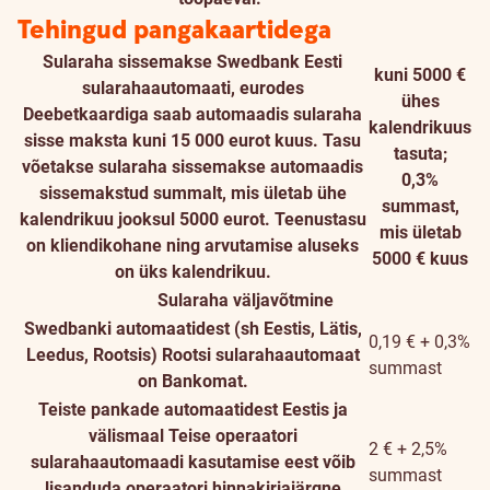
Tehingud pangakaartidega
Sularaha sissemakse Swedbank Eesti
kuni 5000 €
sularahaautomaati, eurodes
ühes
Deebetkaardiga saab automaadis sularaha
kalendrikuus
sisse maksta kuni 15 000 eurot kuus. Tasu
tasuta;
võetakse sularaha sissemakse automaadis
0,3%
sissemakstud summalt, mis ületab ühe
summast,
kalendrikuu jooksul 5000 eurot. Teenustasu
mis ületab
on kliendikohane ning arvutamise aluseks
5000 € kuus
on üks kalendrikuu.
Sularaha väljavõtmine
Swedbanki automaatidest (sh Eestis, Lätis,
0,19 € + 0,3%
Leedus, Rootsis)
Rootsi sularahaautomaat
summast
on Bankomat.
Teiste pankade automaatidest Eestis ja
välismaal
Teise operaatori
2 € + 2,5%
sularahaautomaadi kasutamise eest võib
summast
lisanduda operaatori hinnakirjajärgne