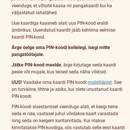
veenduge, et võtsite kaasa nii pangakaardi kui ka
väljastatud rahatähed.
Uue kaardiga kaasneb alati uus PIN-kood eraldi
ümbrikus. Uuendatud kaardil jääb kehtima eelmise
kaardi PIN-kood.
Ärge öelge oma PIN-koodi kellelegi, isegi mitte
pangatöötajale.
Jätke PIN-kood meelde
, ärge kirjutage seda kaardi
peale või mujale, kus teised seda näha võiksid.
UUS!
Vaadake oma kaardi PIN koodi
mobiiliäpist
. See
on turvaline, lihtne ja abiks, kui olete unustanud kaardi
PIN koodi.
PIN-koodi sisestamisel veenduge alati, et keegi teine
seda ei näe, vastasel juhul võidakse kaart varastada
ning seda on kergem kuritarvitada. Kui makse
kinnitatakse PIN-koodiga, siis vastutab selle eest kaardi