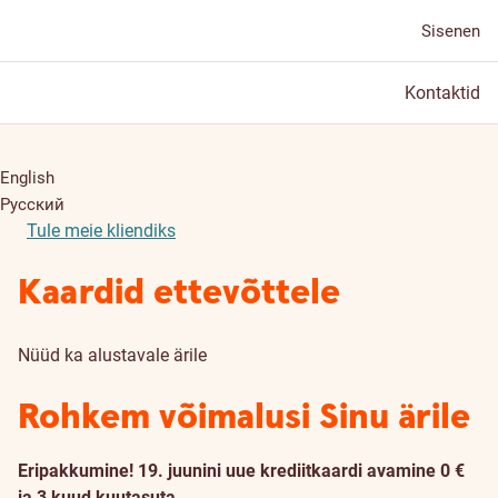
Sisenen
Kontaktid
English
Русский
Tule meie kliendiks
Kaardid ettevõttele
Nüüd ka alustavale ärile
Rohkem võimalusi Sinu ärile
Eripakkumine! 19. juunini uue krediitkaardi avamine 0 €
ja 3 kuud kuutasuta.