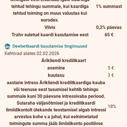
tehtud tehingu summale, kui kaardiga
1% summast
tehtud toiming on muus valuutas kui
eurodes.
Viivis
0,2% päevas
Trahv suletud kaardi kasutamise eest
65 €
Deebetkaardi kasutamise tingimused
document
Kehtivad alates 02.02.2026
Ärikliendi krediitkaart
avamine
5 €
kuutasu
3 €
aastane intress
Ärikliendi krediitkaardiga kauba
või teenuse eest tasumisel kehtib tehingu
summale kuni 30 päevane intressivaba periood.
Sularaha väljavõtmisel ja krediitkaardi
18%
limiidikontolt ülekande teostamisel algab intressi
arvestus kohe v.a juhul, kui eelnimetatud
toimingute summa jääb limiidikonto positiivse