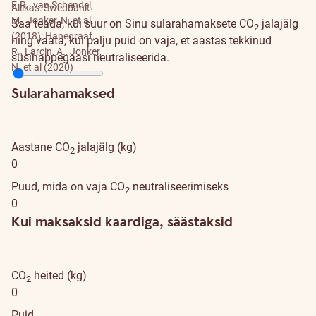
E.R., van Schendel,
Allikas: Swedbank
M., Jonker, N. et al.
Saa teada, kui suur on Sinu sularahamaksete CO
jalajälg
2
(2018); Hanegraaf,
ning vaata, kui palju puid on vaja, et aastas tekkinud
R., Larçin, A., Jonker,
süsihappegaasi neutraliseerida.
N. et al (2020)
Sularahamaksed
Aastane CO
jalajälg (kg)
2
0
Puud, mida on vaja CO
neutraliseerimiseks
2
0
Kui maksaksid kaardiga, säästaksid
CO
heited (kg)
2
0
Puid