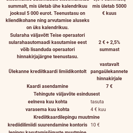
summalt, mis ületab ühe kalendrikuu
mis ületab 5000
jooksul 5 000 eurot. Teenustasu on
€ kuus
kliendikohane ning arvutamise aluseks
on üks kalendrikuu.
Sularaha väljavõtt
Teise operaatori
sularahaautomaadi kasutamise eest
2 € + 2,5%
võib lisanduda operaatori
summast
hinnakirjajärgne teenustasu.
vastavalt
Ülekanne krediitkaardi limiidikontolt
pangaülekannete
hinnakirjale
Kaardi asendamine
7 €
Tehingute väljavõte esindusest
eelneva kuu kohta
tasuta
varasema kuu kohta
4 € kuu
Krediitkaardilepingu muutmine
krediidilimiidi suurendamine kontoris
10 €
lepingu kasutamisõiguste muutmine