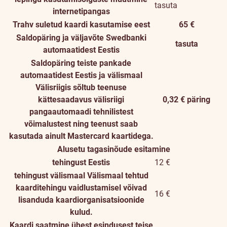
tasuta
internetipangas
Trahv suletud kaardi kasutamise eest
65 €
Saldopäring ja väljavõte Swedbanki
tasuta
automaatidest Eestis
Saldopäring teiste pankade
automaatidest Eestis ja välismaal
Välisriigis sõltub teenuse
kättesaadavus välisriigi
0,32 € päring
pangaautomaadi tehnilistest
võimalustest ning teenust saab
kasutada ainult Mastercard kaartidega.
Alusetu tagasinõude esitamine
tehingust Eestis
12 €
tehingust välismaal
Välismaal tehtud
kaarditehingu vaidlustamisel võivad
16 €
lisanduda kaardiorganisatsioonide
kulud.
Kaardi saatmine ühest esindusest teise