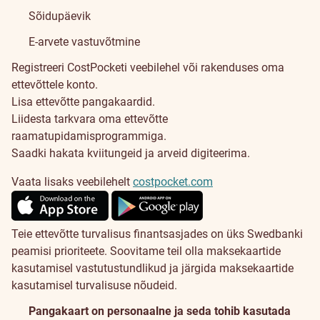
Sõidupäevik
E-arvete vastuvõtmine
Registreeri CostPocketi veebilehel või rakenduses oma
ettevõttele konto.
Lisa ettevõtte pangakaardid.
Liidesta tarkvara oma ettevõtte
raamatupidamisprogrammiga.
Saadki hakata kviitungeid ja arveid digiteerima.
Vaata lisaks veebilehelt
costpocket.com
Teie ettevõtte turvalisus finantsasjades on üks Swedbanki
peamisi prioriteete. Soovitame teil olla maksekaartide
kasutamisel vastutustundlikud ja järgida maksekaartide
kasutamisel turvalisuse nõudeid.
Pangakaart on personaalne ja seda tohib kasutada