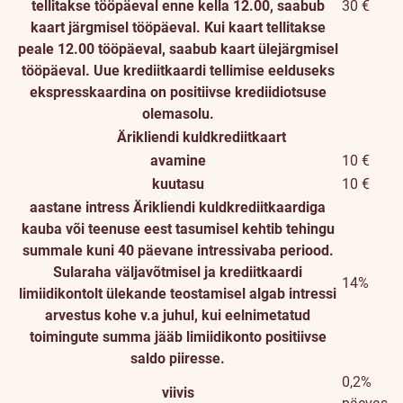
tellitakse tööpäeval enne kella 12.00, saabub
30 €
kaart järgmisel tööpäeval. Kui kaart tellitakse
peale 12.00 tööpäeval, saabub kaart ülejärgmisel
tööpäeval. Uue krediitkaardi tellimise eelduseks
ekspresskaardina on positiivse krediidiotsuse
olemasolu.
Ärikliendi kuldkrediitkaart
avamine
10 €
kuutasu
10 €
aastane intress
Ärikliendi kuldkrediitkaardiga
kauba või teenuse eest tasumisel kehtib tehingu
summale kuni 40 päevane intressivaba periood.
Sularaha väljavõtmisel ja krediitkaardi
14%
limiidikontolt ülekande teostamisel algab intressi
arvestus kohe v.a juhul, kui eelnimetatud
toimingute summa jääb limiidikonto positiivse
saldo piiresse.
0,2%
viivis