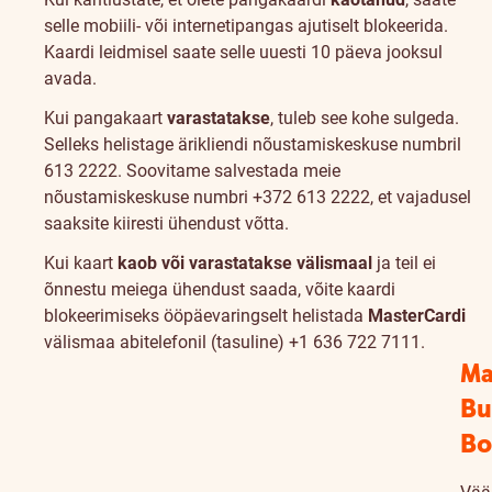
selle mobiili- või internetipangas ajutiselt blokeerida.
Kaardi leidmisel saate selle uuesti 10 päeva jooksul
avada.
Kui pangakaart
varastatakse
, tuleb see kohe sulgeda.
Selleks helistage ärikliendi nõustamiskeskuse numbril
613 2222. Soovitame salvestada meie
nõustamiskeskuse numbri +372 613 2222, et vajadusel
saaksite kiiresti ühendust võtta.
Kui kaart
kaob või varastatakse välismaal
ja teil ei
õnnestu meiega ühendust saada, võite kaardi
blokeerimiseks ööpäevaringselt helistada
MasterCardi
välismaa abitelefonil (tasuline) +1 636 722 7111.
Ma
Bu
Bo