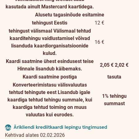
kasutada ainult Mastercard kaartidega.
Alusetu tagasinõude esitamine
tehingust Eestis
12 €
tehingust välismaal
Välismaal tehtud
kaarditehingu vaidlustamisel võivad
16 €
lisanduda kaardiorganisatsioonide
kulud.
Kaardi saatmine ühest esindusest teise
2,05 €
2,02 €
Hinnale lisandub käibemaks.
Kaardi saatmine postiga
tasuta
Konverteerimistasu välisvaluutas
tehtud tehingute eest
Lisandub igale
1% tehingu
kaardiga tehtud tehingu summale, kui
summast
kaardiga tehtud toiming on muus
valuutas kui eurodes.
Ärikliendi krediitkaardi lepingu tingimused
document
Kehtivad alates 02.02.2026