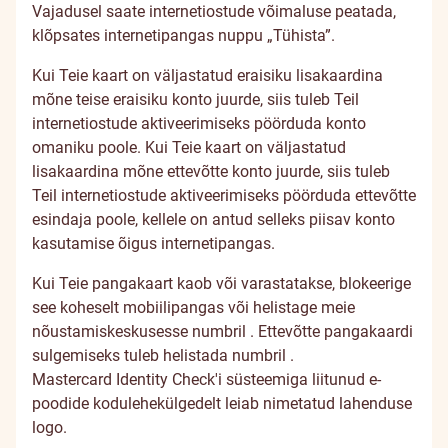
Vajadusel saate internetiostude võimaluse peatada,
klõpsates internetipangas nuppu „Tühista”.
Kui Teie kaart on väljastatud eraisiku lisakaardina
mõne teise eraisiku konto juurde, siis tuleb Teil
internetiostude aktiveerimiseks pöörduda konto
omaniku poole. Kui Teie kaart on väljastatud
lisakaardina mõne ettevõtte konto juurde, siis tuleb
Teil internetiostude aktiveerimiseks pöörduda ettevõtte
esindaja poole, kellele on antud selleks piisav konto
kasutamise õigus internetipangas.
Kui Teie pangakaart kaob või varastatakse, blokeerige
see koheselt mobiilipangas või helistage meie
nõustamiskeskusesse numbril
. Ettevõtte pangakaardi
sulgemiseks tuleb helistada numbril
.
Mastercard Identity Check'i süsteemiga liitunud e-
poodide kodulehekülgedelt leiab nimetatud lahenduse
logo.