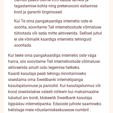
tagastamise kohta ning pretensiooni esitamise
kord ja garantii tingimused.
Kui Te oma pangakaardiga internetis oste ei
soorita, soovitame Teil internetiostude võimaluse
tühistada või seda mitte aktiveerida. Sellisel juhul
ei ole võimalik kaardiga internetis tehinguid
sooritada.
Kui teete oma pangakaardiga internetis oste väga
harva, siis soovitame Teil internetiostude võimaluse
aktiveerida ainult ostu tegemise hetkeks.
Kaardi kasutaja peab tehingu kinnitamiseks
sisestama oma Swedbanki internetipanga
kasutajatunnuse ja paroolid. Kui kasutajatunnus või
kood sisestatakse valesti rohkem kui maksimaalne
lubatud arv kordi, blokeerib Swedbank kasutaja
ligipääsu internetipanka. Edasiste juhiste saamiseks
helistage meie nõustamiskeskusesse numbril
.