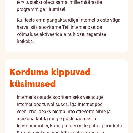
tervitustekst oleks sama, mille määrasite
programmiga liitumisel.
Kui teete oma pangakaardiga internetis oste väga
harva, siis soovitame Teil internetiostude
võimaluse aktiveerida ainult ostu tegemise
hetkeks.
Korduma kippuvad
küsimused
Internetis ostude sooritamiseks veenduge
internetipoe turvalisuses. Iga internetipoe
veebilehel peaks olema info ettevõtte nime ja
asukoha kohta ning e-posti aadress ja
telefoninumber, kuhu probleemide puhul pöörduda.
Samuti peaks olema info kauba tarnete ja