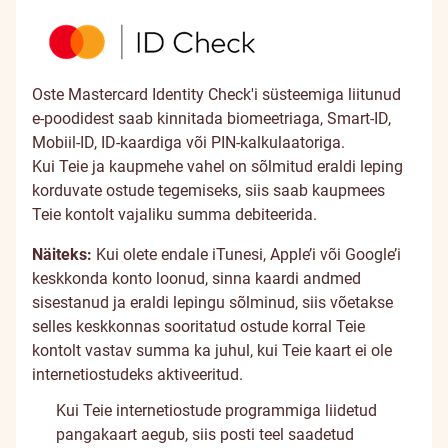
Oste Mastercard Identity Check'i süsteemiga liitunud
e-poodidest saab kinnitada biomeetriaga, Smart-ID,
Mobiil-ID, ID-kaardiga või PIN-kalkulaatoriga.
Kui Teie ja kaupmehe vahel on sõlmitud eraldi leping
korduvate ostude tegemiseks, siis saab kaupmees
Teie kontolt vajaliku summa debiteerida.
Näiteks:
Kui olete endale iTunesi, Apple’i või Google’i
keskkonda konto loonud, sinna kaardi andmed
sisestanud ja eraldi lepingu sõlminud, siis võetakse
selles keskkonnas sooritatud ostude korral Teie
kontolt vastav summa ka juhul, kui Teie kaart ei ole
internetiostudeks aktiveeritud.
Kui Teie internetiostude programmiga liidetud
pangakaart aegub, siis posti teel saadetud