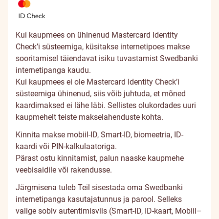
Kui kaupmees on ühinenud Mastercard Identity
Check’i süsteemiga, küsitakse internetipoes makse
sooritamisel täiendavat isiku tuvastamist Swedbanki
internetipanga kaudu.
Kui kaupmees ei ole Mastercard Identity Check’i
süsteemiga ühinenud, siis võib juhtuda, et mõned
kaardimaksed ei lähe läbi. Sellistes olukordades uuri
kaupmehelt teiste makselahenduste kohta.
Kinnita makse mobiil-ID, Smart-ID, biomeetria, ID-
kaardi või PIN-kalkulaatoriga.
Pärast ostu kinnitamist, palun naaske kaupmehe
veebisaidile või rakendusse.
Järgmisena tuleb Teil sisestada oma Swedbanki
internetipanga kasutajatunnus ja parool. Selleks
valige sobiv autentimisviis (Smart-ID, ID-kaart, Mobiil–