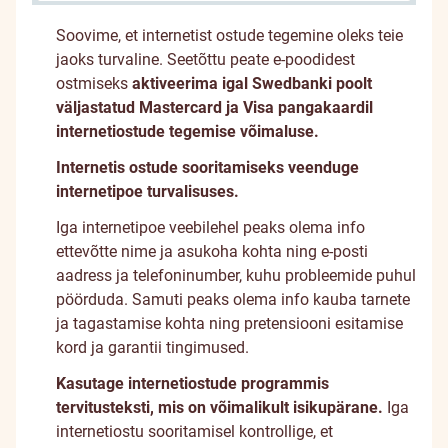
Soovime, et internetist ostude tegemine oleks teie
jaoks turvaline. Seetõttu peate e-poodidest
ostmiseks
aktiveerima igal Swedbanki poolt
väljastatud Mastercard ja Visa pangakaardil
internetiostude tegemise võimaluse.
Internetis ostude sooritamiseks veenduge
internetipoe turvalisuses.
Iga internetipoe veebilehel peaks olema info
ettevõtte nime ja asukoha kohta ning e-posti
aadress ja telefoninumber, kuhu probleemide puhul
pöörduda. Samuti peaks olema info kauba tarnete
ja tagastamise kohta ning pretensiooni esitamise
kord ja garantii tingimused.
Kasutage internetiostude programmis
tervitusteksti, mis on võimalikult isikupärane.
Iga
internetiostu sooritamisel kontrollige, et