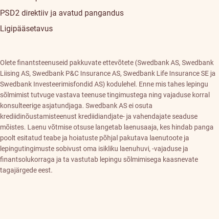
PSD2 direktiiv ja avatud pangandus
Ligipääsetavus
Olete finantsteenuseid pakkuvate ettevõtete (Swedbank AS, Swedbank
Liising AS, Swedbank P&C Insurance AS, Swedbank Life Insurance SE ja
Swedbank Investeerimisfondid AS) kodulehel. Enne mis tahes lepingu
sõlmimist tutvuge vastava teenuse tingimustega ning vajaduse korral
konsulteerige asjatundjaga. Swedbank AS ei osuta
krediidinõustamisteenust krediidiandjate- ja vahendajate seaduse
mõistes. Laenu võtmise otsuse langetab laenusaaja, kes hindab panga
poolt esitatud teabe ja hoiatuste põhjal pakutava laenutoote ja
lepingutingimuste sobivust oma isikliku laenuhuvi, -vajaduse ja
finantsolukorraga ja ta vastutab lepingu sõlmimisega kaasnevate
tagajärgede eest.