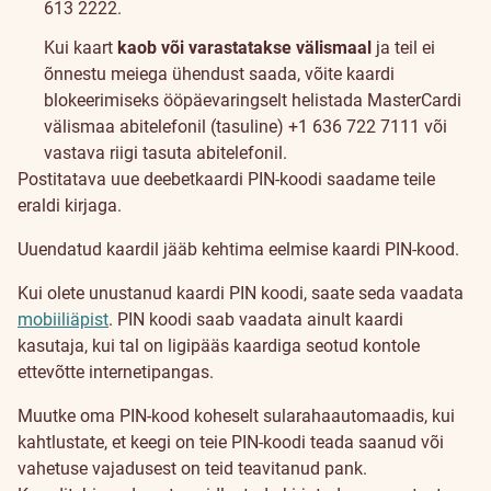
613 2222.
Kui kaart
kaob või varastatakse välismaal
ja teil ei
õnnestu meiega ühendust saada, võite kaardi
blokeerimiseks ööpäevaringselt helistada MasterCardi
välismaa abitelefonil (tasuline) +1 636 722 7111 või
vastava riigi tasuta abitelefonil.
Postitatava uue deebetkaardi PIN-koodi saadame teile
eraldi kirjaga.
Uuendatud kaardil jääb kehtima eelmise kaardi PIN-kood.
Kui olete unustanud kaardi PIN koodi, saate seda vaadata
mobiiliäpist
. PIN koodi saab vaadata ainult kaardi
kasutaja, kui tal on ligipääs kaardiga seotud kontole
ettevõtte internetipangas.
Muutke oma PIN-kood koheselt sularahaautomaadis, kui
kahtlustate, et keegi on teie PIN-koodi teada saanud või
vahetuse vajadusest on teid teavitanud pank.