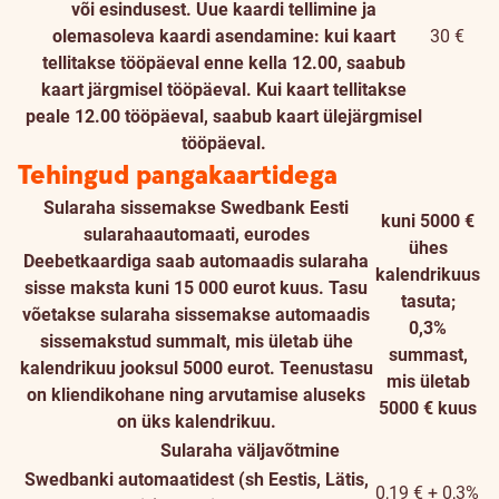
või esindusest. Uue kaardi tellimine ja
olemasoleva kaardi asendamine: kui kaart
30 €
tellitakse tööpäeval enne kella 12.00, saabub
kaart järgmisel tööpäeval. Kui kaart tellitakse
peale 12.00 tööpäeval, saabub kaart ülejärgmisel
tööpäeval.
Tehingud pangakaartidega
Sularaha sissemakse Swedbank Eesti
kuni 5000 €
sularahaautomaati, eurodes
ühes
Deebetkaardiga saab automaadis sularaha
kalendrikuus
sisse maksta kuni 15 000 eurot kuus. Tasu
tasuta;
võetakse sularaha sissemakse automaadis
0,3%
sissemakstud summalt, mis ületab ühe
summast,
kalendrikuu jooksul 5000 eurot. Teenustasu
mis ületab
on kliendikohane ning arvutamise aluseks
5000 € kuus
on üks kalendrikuu.
Sularaha väljavõtmine
Swedbanki automaatidest (sh Eestis, Lätis,
0,19 € + 0,3%