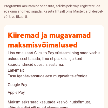
Programmi kasutamine on tasuta, selleks pole vaja registreeruda
ega oma andmeid jagada. Kasuta lihtsalt oma Mastercardi deebet-
või krediitkaarti.
Kiiremad ja mugavamad
maksmisvõimalused
Lisa oma kaart Click to Pay süsteemi ning saad veebis
ostude eest tasuda, ilma et peaksid iga kord
kaardiandmeid uuesti sisestama.
Lähemalt
Tasu igapäevaostude eest mugavalt telefoniga.
Google Pay
Apple Pay
Maksmiseks saad kasutada kas või nutisõrmust,
võtmehoidjat või muid aksessuaare.