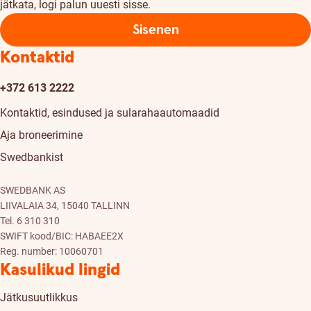
jätkata, logi palun uuesti sisse.
Sisenen
Kontaktid
+372 613 2222
Kontaktid, esindused ja sularahaautomaadid
Aja broneerimine
Swedbankist
SWEDBANK AS
LIIVALAIA 34, 15040 TALLINN
Tel. 6 310 310
SWIFT kood/BIC: HABAEE2X
Reg. number: 10060701
Kasulikud lingid
Jätkusuutlikkus