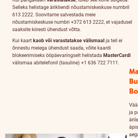
Selleks helistage ärikliendi nõustamiskeskuse numbril
613 2222. Soovitame salvestada meie
nõustamiskeskuse numbri +372 613 2222, et vajadusel
saaksite kiiresti ühendust võtta.
Kui kaart
kaob või varastatakse välismaal
ja teil ei
õnnestu meiega ühendust saada, võite kaardi
blokeerimiseks ööpäevaringselt helistada
MasterCardi
välismaa abitelefonil (tasuline) +1 636 722 7111.
Ma
Bu
Bo
Väär
ja 
äril
äpis
aeg