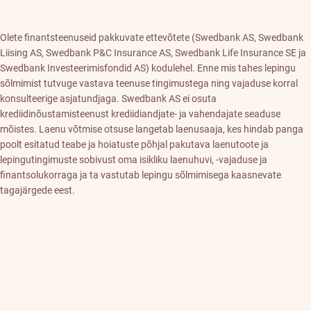
Olete finantsteenuseid pakkuvate ettevõtete (Swedbank AS, Swedbank
Liising AS, Swedbank P&C Insurance AS, Swedbank Life Insurance SE ja
Swedbank Investeerimisfondid AS) kodulehel. Enne mis tahes lepingu
sõlmimist tutvuge vastava teenuse tingimustega ning vajaduse korral
konsulteerige asjatundjaga. Swedbank AS ei osuta
krediidinõustamisteenust krediidiandjate- ja vahendajate seaduse
mõistes. Laenu võtmise otsuse langetab laenusaaja, kes hindab panga
poolt esitatud teabe ja hoiatuste põhjal pakutava laenutoote ja
lepingutingimuste sobivust oma isikliku laenuhuvi, -vajaduse ja
finantsolukorraga ja ta vastutab lepingu sõlmimisega kaasnevate
tagajärgede eest.