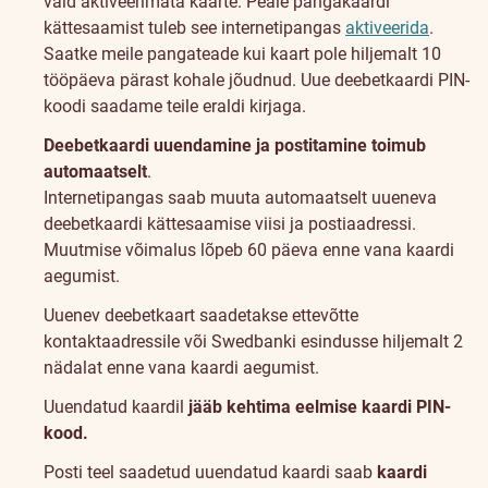
vaid aktiveerimata kaarte. Peale pangakaardi
kättesaamist tuleb see internetipangas
aktiveerida
.
Saatke meile pangateade kui kaart pole hiljemalt 10
tööpäeva pärast kohale jõudnud. Uue deebetkaardi PIN-
koodi saadame teile eraldi kirjaga.
Deebetkaardi uuendamine ja postitamine toimub
automaatselt
.
Internetipangas saab muuta automaatselt uueneva
deebetkaardi kättesaamise viisi ja postiaadressi.
Muutmise võimalus lõpeb 60 päeva enne vana kaardi
aegumist.
Uuenev deebetkaart saadetakse ettevõtte
kontaktaadressile või Swedbanki esindusse hiljemalt 2
nädalat enne vana kaardi aegumist.
Uuendatud kaardil
jääb kehtima eelmise kaardi PIN-
kood.
Posti teel saadetud uuendatud kaardi saab
kaardi