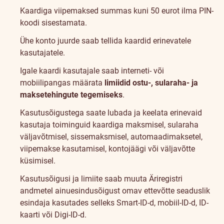
Kaardiga viipemaksed summas kuni 50 eurot ilma PIN-
koodi sisestamata.
Ühe konto juurde saab tellida kaardid erinevatele
kasutajatele.
Igale kaardi kasutajale saab interneti- või
mobiilipangas määrata
limiidid ostu-, sularaha- ja
maksetehingute tegemiseks
.
Kasutusõigustega saate lubada ja keelata erinevaid
kasutaja toiminguid kaardiga maksmisel, sularaha
väljavõtmisel, sissemaksmisel, automaadimaksetel,
viipemakse kasutamisel, kontojäägi või väljavõtte
küsimisel.
Kasutusõigusi ja limiite saab muuta Äriregistri
andmetel ainuesindusõigust omav ettevõtte seaduslik
esindaja kasutades selleks Smart-ID-d, mobiil-ID-d, ID-
kaarti või Digi-ID-d.