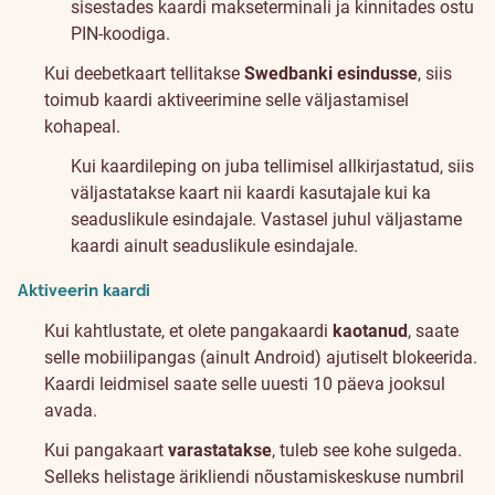
sisestades kaardi makseterminali ja kinnitades ostu
PIN-koodiga.
Kui deebetkaart tellitakse
Swedbanki esindusse
, siis
toimub kaardi aktiveerimine selle väljastamisel
kohapeal.
Kui kaardileping on juba tellimisel allkirjastatud, siis
väljastatakse kaart nii kaardi kasutajale kui ka
seaduslikule esindajale. Vastasel juhul väljastame
kaardi ainult seaduslikule esindajale.
Aktiveerin kaardi
Kui kahtlustate, et olete pangakaardi
kaotanud
, saate
selle mobiilipangas (ainult Android) ajutiselt blokeerida.
Kaardi leidmisel saate selle uuesti 10 päeva jooksul
avada.
Kui pangakaart
varastatakse
, tuleb see kohe sulgeda.
Selleks helistage ärikliendi nõustamiskeskuse numbril