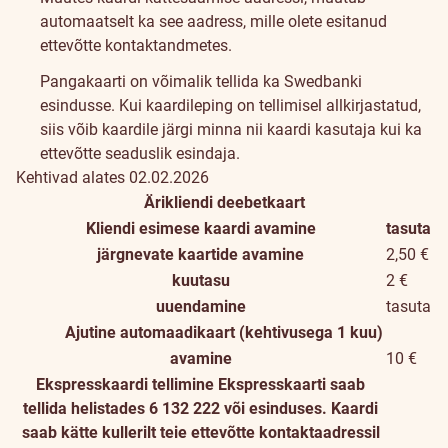
automaatselt ka see aadress, mille olete esitanud
ettevõtte kontaktandmetes.
Pangakaarti on võimalik tellida ka Swedbanki
esindusse. Kui kaardileping on tellimisel allkirjastatud,
siis võib kaardile järgi minna nii kaardi kasutaja kui ka
ettevõtte seaduslik esindaja.
Kehtivad alates 02.02.2026
Ärikliendi deebetkaart
Kliendi esimese kaardi avamine
tasuta
järgnevate kaartide avamine
2,50 €
kuutasu
2 €
uuendamine
tasuta
Ajutine automaadikaart (kehtivusega 1 kuu)
avamine
10 €
Ekspresskaardi tellimine
Ekspresskaarti saab
tellida helistades 6 132 222 või esinduses. Kaardi
saab kätte kullerilt teie ettevõtte kontaktaadressil