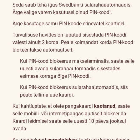
Seda saab teha igas Swedbanki sularahaautomaadis.
Ärge valige varem kasutusel olnud PIN-koodi.
Ärge kasutage samu PIN-koode erinevatel kaartidel.
Turvalisuse huvides on lubatud sisestada PIN-koodi
valesti ainult 2 korda. Peale kolmandat korda PIN-kood
blokeeritakse automaatselt.
Kui PIN-kood blokeerus makseterminalis, saate selle
uuesti avada sularahaautomaadis sisestades
esimese korraga õige PIN-koodi.
Kui PIN-kood blokeerus sularahaautomaadis, siis
peate tellima uue kaardi.
Kui kahtlustate, et olete pangakaardi
kaotanud
, saate
selle mobiili- või internetipangas ajutiselt blokeerida.
Kaardi leidmisel saate selle uuesti 10 päeva jooksul
avada.
Kui pangakaart
varastatakse
, tuleb see kohe sulgeda.