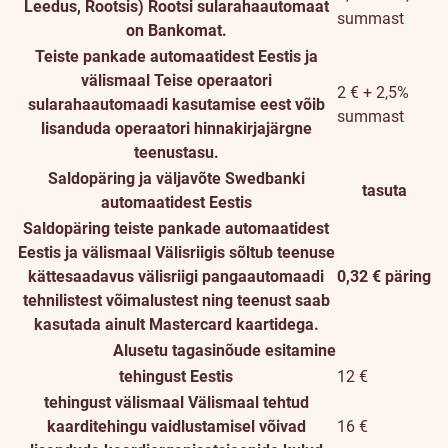
Leedus, Rootsis)
Rootsi sularahaautomaat
summast
on Bankomat.
Teiste pankade automaatidest Eestis ja
välismaal
Teise operaatori
2 € + 2,5%
sularahaautomaadi kasutamise eest võib
summast
lisanduda operaatori hinnakirjajärgne
teenustasu.
Saldopäring ja väljavõte Swedbanki
tasuta
automaatidest Eestis
Saldopäring teiste pankade automaatidest
Eestis ja välismaal
Välisriigis sõltub teenuse
kättesaadavus välisriigi pangaautomaadi
0,32 € päring
tehnilistest võimalustest ning teenust saab
kasutada ainult Mastercard kaartidega.
Alusetu tagasinõude esitamine
tehingust Eestis
12 €
tehingust välismaal
Välismaal tehtud
kaarditehingu vaidlustamisel võivad
16 €