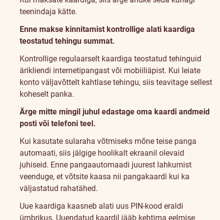
teenindaja kätte.
Enne makse kinnitamist kontrollige alati kaardiga
teostatud tehingu summat.
Kontrollige regulaarselt kaardiga teostatud tehinguid
ärikliendi internetipangast või mobiiliäpist. Kui leiate
konto väljavõttelt kahtlase tehingu, siis teavitage sellest
koheselt panka.
Ärge mitte mingil juhul edastage oma kaardi andmeid
posti või telefoni teel.
Kui kasutate sularaha võtmiseks mõne teise panga
automaati, siis jälgige hoolikalt ekraanil olevaid
juhiseid. Enne pangaautomaadi juurest lahkumist
veenduge, et võtsite kaasa nii pangakaardi kui ka
väljastatud rahatähed.
Uue kaardiga kaasneb alati uus PIN-kood eraldi
ümbrikus. Uuendatud kaardil jääb kehtima eelmise