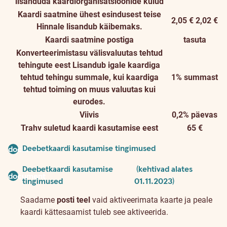
lisanduda kaardiorganisatsioonide kulud
Kaardi saatmine ühest esindusest teise
2,05 €
2,02 €
Hinnale lisandub käibemaks.
Kaardi saatmine postiga
tasuta
Konverteerimistasu välisvaluutas tehtud
tehingute eest
Lisandub igale kaardiga
tehtud tehingu summale, kui kaardiga
1% summast
tehtud toiming on muus valuutas kui
eurodes.
Viivis
0,2% päevas
Trahv suletud kaardi kasutamise eest
65 €
Deebetkaardi kasutamise tingimused
document
Deebetkaardi kasutamise
(kehtivad alates
document
tingimused
01.11.2023)
Saadame
posti teel
vaid aktiveerimata kaarte ja peale
kaardi kättesaamist tuleb see aktiveerida.