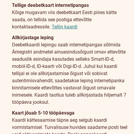
Tellige deebetkaart internetipangas
Kõige mugavam viis deebetkaart Eesti piires kätte
saada, on tellida see postiga ettevõtte
kontaktaadressile.
Tellin kaardi
Allkirjastage leping
Deebetkaardi lepingu saab internetipangas sõlmida
Äriregistri andmetel ainuesindusõigust omav ettevõtte
seaduslik esindaja kasutades selleks Smart-ID-d,
mobiil-ID-d, ID-kaarti või Digi-ID-d. Juhul kui kaardi
tellijal ei ole allkirjastamise õigust või sobivat
autentimisvahendit, saadetakse leping internetipanka
kinnitamisele ettevõttes vastavat õigust omavale
inimesele. Kaardi taotlus tuleb allkirjastada hiljemalt 7
tööpäeva jooksul.
Kaart jõuab 5-10 tööpäevaga
Kaardi kättesaamise täpne aeg selgub kaardi
vormistamisel. Turvalisuse huvides saadame posti teel