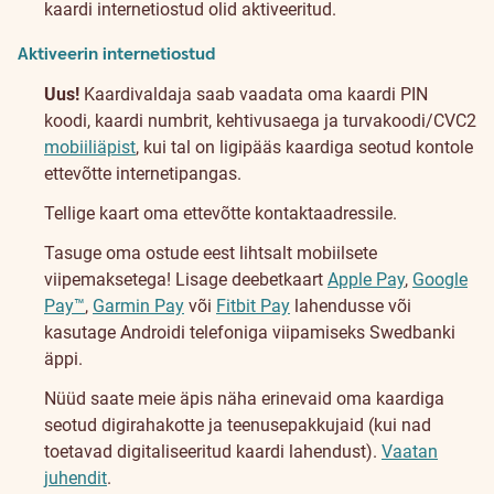
kaardi internetiostud olid aktiveeritud.
Aktiveerin internetiostud
Uus!
Kaardivaldaja saab vaadata oma kaardi PIN
koodi, kaardi numbrit, kehtivusaega ja turvakoodi/CVC2
mobiiliäpist
, kui tal on ligipääs kaardiga seotud kontole
ettevõtte internetipangas.
Tellige kaart oma ettevõtte kontaktaadressile.
Tasuge oma ostude eest lihtsalt mobiilsete
viipemaksetega! Lisage deebetkaart
Apple Pay
,
Google
Pay™
,
Garmin Pay
või
Fitbit Pay
lahendusse või
kasutage Androidi telefoniga viipamiseks Swedbanki
äppi.
Nüüd saate meie äpis näha erinevaid oma kaardiga
seotud digirahakotte ja teenusepakkujaid (kui nad
toetavad digitaliseeritud kaardi lahendust).
Vaatan
juhendit
.