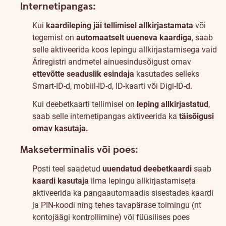
Internetipangas:
Kui
kaardileping jäi tellimisel allkirjastamata
või
tegemist on
automaatselt uueneva kaardiga
, saab
selle aktiveerida koos lepingu allkirjastamisega vaid
Äriregistri andmetel ainuesindusõigust omav
ettevõtte seaduslik esindaja
kasutades selleks
Smart-ID-d, mobiil-ID-d, ID-kaarti või Digi-ID-d.
Kui deebetkaarti tellimisel on
leping allkirjastatud
,
saab selle internetipangas aktiveerida ka
täisõigusi
omav kasutaja.
Makseterminalis või poes:
Posti teel saadetud
uuendatud deebetkaardi
saab
kaardi kasutaja
ilma lepingu allkirjastamiseta
aktiveerida ka pangaautomaadis sisestades kaardi
ja PIN-koodi ning tehes tavapärase toimingu (nt
kontojäägi kontrollimine) või füüsilises poes