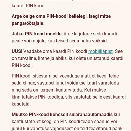
kaardi PIN-kood.
Ärge öelge oma PIN-koodi kellelegi, isegi mitte
pangatöötajale.
Jätke PIN-kood meelde
, ärge kirjutage seda kaardi
peale või mujale, kus teised seda näha võiksid.
UUS!
Vaadake oma kaardi PIN koodi
mobiiliäpist
. See
on turvaline, lihtne ja abiks, kui olete unustanud kaardi
PIN koodi.
PIN-koodi sisestamisel veenduge alati, et keegi teine
seda ei näe, vastasel juhul võidakse kaart varastada
ning seda on kergem kuritarvitada. Kui makse
kinnitatakse PIN-koodiga, siis vastutab selle eest kaardi
kasutaja.
Muutke PIN-kood koheselt sularahaautomaadis
kui
kahtlustate, et keegi on PIN-koodi teada saanud või
juhul kui vahetuse vajadusest on teid teavitanud pank.