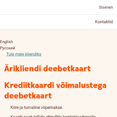
Sisenen
Kontaktid
English
Русский
Tule meie kliendiks
Ärikliendi deebetkaart
Krediitkaardi võimalustega
deebetkaart
Kiire ja turvaline viipemakse.
Kaardi saab tellida ettevõtte kontaktaadressile.