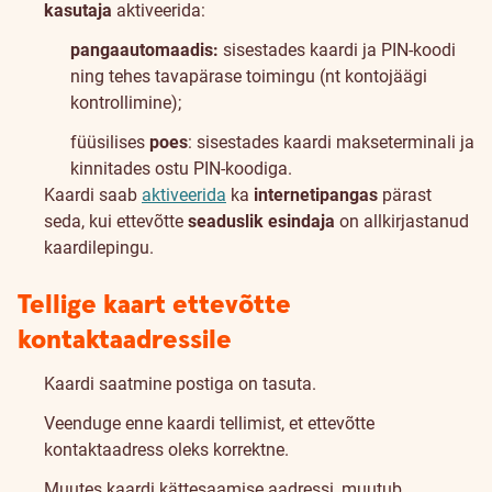
kasutaja
aktiveerida:
pangaautomaadis:
sisestades kaardi ja PIN-koodi
ning tehes tavapärase toimingu (nt kontojäägi
kontrollimine);
füüsilises
poes
: sisestades kaardi makseterminali ja
kinnitades ostu PIN-koodiga.
Kaardi saab
aktiveerida
ka
internetipangas
pärast
seda, kui ettevõtte
seaduslik esindaja
on allkirjastanud
kaardilepingu.
Tellige kaart ettevõtte
kontaktaadressile
Kaardi saatmine postiga on tasuta.
Veenduge enne kaardi tellimist, et ettevõtte
kontaktaadress oleks korrektne.
Muutes kaardi kättesaamise aadressi, muutub