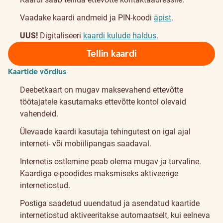
Vaadake kaardi andmeid ja PIN-koodi
äpist
.
UUS!
Digitaliseeri
kaardi kulude haldus
.
Tellin kaardi
Kaartide võrdlus
Deebetkaart on mugav maksevahend ettevõtte
töötajatele kasutamaks ettevõtte kontol olevaid
vahendeid.
Ülevaade kaardi kasutaja tehingutest on igal ajal
interneti- või mobiilipangas saadaval.
Internetis ostlemine peab olema mugav ja turvaline.
Kaardiga e-poodides maksmiseks aktiveerige
internetiostud.
Postiga saadetud uuendatud ja asendatud kaartide
internetiostud aktiveeritakse automaatselt, kui eelneva