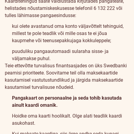
Kaarditehingud saate vaidlustada kirjutades pangateate,
helistades nõustamiskeskusesse telefonil 6 132 222 või
tulles lähimasse pangaesindusse:
kui olete avastanud oma konto väljavõttelt tehinguid,
millest te pole teadlik või mille osas te ei jõua
kaupmehe või teenusepakkujaga kokkuleppele;
puuduliku pangaautomaadi sularaha sisse- ja
väljamakse puhul.
Teie ettevõtte turvalisus finantsasjades on üks Swedbanki
peamisi prioriteete. Soovitame teil olla maksekaartide
kasutamisel vastutustundlikud ja järgida maksekaartide
kasutamisel turvalisuse nõudeid.
Pangakaart on personaalne ja seda tohib kasutada
ainult kaardi omanik.
Hoidke oma kaarti hoolikalt. Olge alati teadlik kaardi
asukohast.
Kui maksate kaardiga, siis ärge andke seda kunagi