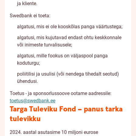
ja kliente.
Swedbank ei toeta:
algatusi, mis ei ole kooskõlas panga väärtustega;
algatusi, mis kujutavad endast ohtu keskkonnale
või inimeste turvalisusele;
algatusi, mille fookus on väljaspool panga
koduturgu;
poliitilisi ja usulisi (või nendega tihedalt seotud)
ühendusi.
Toetus - ja sponsorlussoove ootame aadressile:
toetus@swedbank.ee
Targa Tuleviku Fond – panus tarka
tulevikku
2024. aastal asutasime 10 miljoni eurose