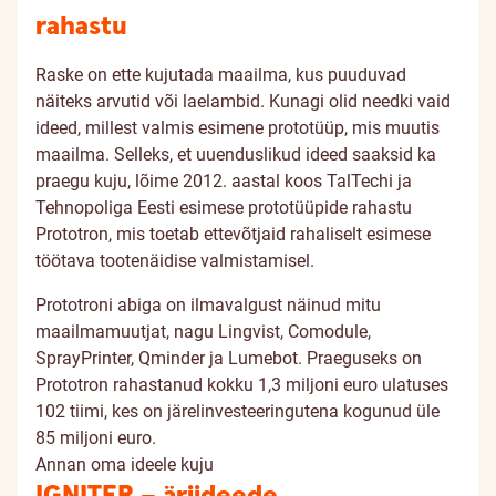
rahastu
Raske on ette kujutada maailma, kus puuduvad
näiteks arvutid või laelambid. Kunagi olid needki vaid
ideed, millest valmis esimene prototüüp, mis muutis
maailma. Selleks, et uuenduslikud ideed saaksid ka
praegu kuju, lõime 2012. aastal koos TalTechi ja
Tehnopoliga Eesti esimese prototüüpide rahastu
Prototron, mis toetab ettevõtjaid rahaliselt esimese
töötava tootenäidise valmistamisel.
Prototroni abiga on ilmavalgust näinud mitu
maailmamuutjat, nagu Lingvist, Comodule,
SprayPrinter, Qminder ja Lumebot. Praeguseks on
Prototron rahastanud kokku 1,3 miljoni euro ulatuses
102 tiimi, kes on järelinvesteeringutena kogunud üle
85 miljoni euro.
Annan oma ideele kuju