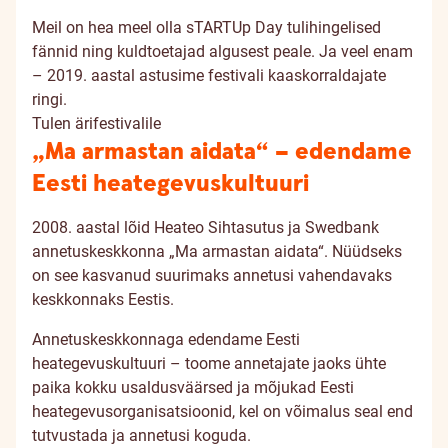
Meil on hea meel olla sTARTUp Day tulihingelised
fännid ning kuldtoetajad algusest peale. Ja veel enam
– 2019. aastal astusime festivali kaaskorraldajate
ringi.
Tulen ärifestivalile
„Ma armastan aidata“ – edendame
Eesti heategevuskultuuri
2008. aastal lõid Heateo Sihtasutus ja Swedbank
annetuskeskkonna „Ma armastan aidata“. Nüüdseks
on see kasvanud suurimaks annetusi vahendavaks
keskkonnaks Eestis.
Annetuskeskkonnaga edendame Eesti
heategevuskultuuri – toome annetajate jaoks ühte
paika kokku usaldusväärsed ja mõjukad Eesti
heategevusorganisatsioonid, kel on võimalus seal end
tutvustada ja annetusi koguda.