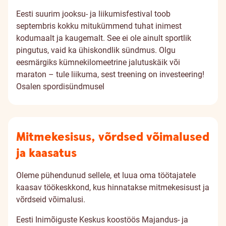
Eesti suurim jooksu- ja liikumisfestival toob
septembris kokku mitukümmend tuhat inimest
kodumaalt ja kaugemalt. See ei ole ainult sportlik
pingutus, vaid ka ühiskondlik sündmus. Olgu
eesmärgiks kümnekilomeetrine jalutuskäik või
maraton – tule liikuma, sest treening on investeering!
Osalen spordisündmusel
Mitmekesisus, võrdsed võimalused
ja kaasatus
Oleme pühendunud sellele, et luua oma töötajatele
kaasav töökeskkond, kus hinnatakse mitmekesisust ja
võrdseid võimalusi.
Eesti Inimõiguste Keskus koostöös Majandus- ja