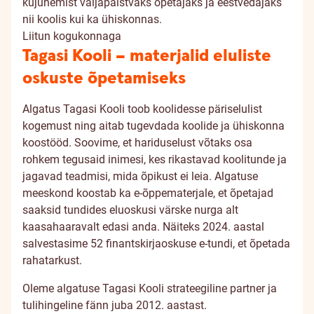
kujunemist väljapaistvaks õpetajaks ja eestvedajaks
nii koolis kui ka ühiskonnas.
Liitun kogukonnaga
Tagasi Kooli – materjalid eluliste
oskuste õpetamiseks
Algatus Tagasi Kooli toob koolidesse päriselulist
kogemust ning aitab tugevdada koolide ja ühiskonna
koostööd. Soovime, et hariduselust võtaks osa
rohkem tegusaid inimesi, kes rikastavad koolitunde ja
jagavad teadmisi, mida õpikust ei leia. Algatuse
meeskond koostab ka e-õppematerjale, et õpetajad
saaksid tundides eluoskusi värske nurga alt
kaasahaaravalt edasi anda. Näiteks 2024. aastal
salvestasime 52 finantskirjaoskuse e-tundi, et õpetada
rahatarkust.
Oleme algatuse Tagasi Kooli strateegiline partner ja
tulihingeline fänn juba 2012. aastast.