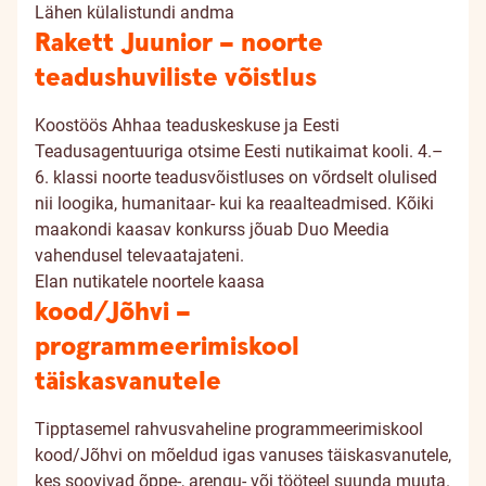
Lähen külalistundi andma
Rakett Juunior – noorte
teadushuviliste võistlus
Koostöös Ahhaa teaduskeskuse ja Eesti
Teadusagentuuriga otsime Eesti nutikaimat kooli. 4.–
6. klassi noorte teadusvõistluses on võrdselt olulised
nii loogika, humanitaar- kui ka reaalteadmised. Kõiki
maakondi kaasav konkurss jõuab Duo Meedia
vahendusel televaatajateni.
Elan nutikatele noortele kaasa
kood/Jõhvi –
programmeerimiskool
täiskasvanutele
Tipptasemel rahvusvaheline programmeerimiskool
kood/Jõhvi on mõeldud igas vanuses täiskasvanutele,
kes soovivad õppe-, arengu- või tööteel suunda muuta.