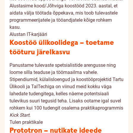
Alustasime kood/Jõhviga koostööd 2023. aastal, et
aidata välja töötada õppekava, mis toob tulevastele
programmeerijatele ja tööandjatele kõige rohkem
kasu.
Alustan IT-karjääri
Koostöö ülikoolidega – toetame
tööturu järelkasvu
Panustame tulevaste spetsialistide arengusse ning
loome silla teaduse ja töömaailma vahele.
Stipendiumid, külalisloengud ja koostööprojektid Tartu
Ülikooli ja TalTechiga on viinud meid kokku väga
lahedate tudengitega, kelles näeme potentsiaali
tulevikus suuri tegusid teha. Lisaks ootame igal suvel
rohkem kui 100 tudengit osalema praktikaprogrammis
Kick Start
.
Tulen praktikale
Prototron – nutikate ideede