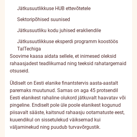
Jätkusuutlikkuse HUB ettevõtetele
Sektoripõhised suunised
Jätkusuutliku kodu juhised erakliendile
Jätkusuutlikkuse eksperdi programm koostöös
TalTechiga
Soovime kaasa aidata sellele, et inimesed oleksid
rahaasjadest teadlikumad ning teeksid rahatargemaid
otsuseid.
Üldiselt on Eesti elanike finantstervis aasta-aastalt
paremaks muutunud. Samas on aga 45 protsendil
Eesti elanikest rahaline olukord jätkuvalt haavatav või
pingeline. Endiselt pole üle poole elanikest kogunud
piisavalt sääste, kaitsnud rahaasju ootamatuste eest,
kuuendikul on sissetulekud väiksemad kui
väljaminekud ning puudub turvavõrgustik.