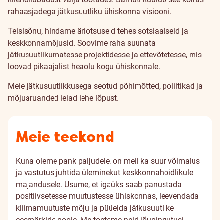
rahaasjadega jätkusuutliku ühiskonna visiooni.
Teisisõnu, hindame äriotsuseid tehes sotsiaalseid ja
keskkonnamõjusid. Soovime raha suunata
jätkusuutlikumatesse projektidesse ja ettevõtetesse, mis
loovad pikaajalist heaolu kogu ühiskonnale.
Meie jätkusuutlikkusega seotud põhimõtted, poliitikad ja
mõjuaruanded leiad lehe lõpust.
Meie teekond
Kuna oleme pank paljudele, on meil ka suur võimalus
ja vastutus juhtida üleminekut keskkonnahoidlikule
majandusele. Usume, et igaüks saab panustada
positiivsetesse muutustesse ühiskonnas, leevendada
kliimamuutuste mõju ja püüelda jätkusuutlike
eesmärkide poole. Me toetame neid jõupingutusi.