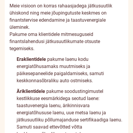
Meie visioon on korras rahaasjadega jätkusuutlik
ühiskond ning meie jõupingutuste keskmes on
finantstervise edendamine ja taastuvenergiale
üleminek.
Pakume oma klientidele mitmesuguseid
finantslahendusi jätkusuutlikumate otsuste
tegemiseks.
Eraklientidele
pakume laenu kodu
energiatõhusamaks muutmiseks ja
päikesepaneelide paigaldamiseks, samuti
keskkonnasõbraliku auto ostmiseks.
Äriklientidele
pakume soodustingimustel
kestlikkuse eesmärkidega seotud laene:
taastuvenergia laenu, ärikinnisvara
energiatõhususe laenu, uue metsa laenu ja
jätkusuutliku põllumajanduse sertifikaadiga laenu.
Samuti saavad ettevõtted võtta