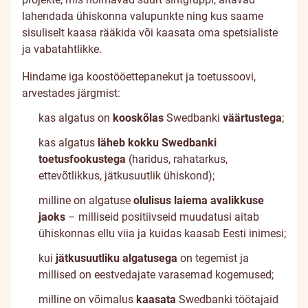
lahendada ühiskonna valupunkte ning kus saame
sisuliselt kaasa rääkida või kaasata oma spetsialiste
ja vabatahtlikke.
Hindame iga koostööettepanekut ja toetussoovi,
arvestades järgmist:
kas algatus on
kooskõlas
Swedbanki
väärtustega
;
kas algatus
läheb kokku Swedbanki
toetusfookustega
(haridus, rahatarkus,
ettevõtlikkus, jätkusuutlik ühiskond);
milline on algatuse
olulisus laiema avalikkuse
jaoks
– milliseid positiivseid muudatusi aitab
ühiskonnas ellu viia ja kuidas kaasab Eesti inimesi;
kui
jätkusuutliku algatusega
on tegemist ja
millised on eestvedajate varasemad kogemused;
milline on võimalus
kaasata
Swedbanki töötajaid