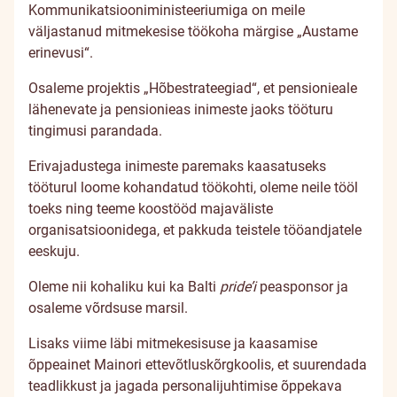
Kommunikatsiooniministeeriumiga on meile
väljastanud mitmekesise töökoha märgise
„Austame
erinevusi“
.
Osaleme projektis
„Hõbestrateegiad“
, et pensionieale
lähenevate ja pensionieas inimeste jaoks tööturu
tingimusi parandada.
Erivajadustega inimeste paremaks kaasatuseks
tööturul loome kohandatud töökohti, oleme neile tööl
toeks ning teeme koostööd majaväliste
organisatsioonidega, et pakkuda teistele tööandjatele
eeskuju.
Oleme nii kohaliku kui ka Balti
pride’i
peasponsor ja
osaleme võrdsuse marsil.
Lisaks viime läbi mitmekesisuse ja kaasamise
õppeainet Mainori ettevõtluskõrgkoolis, et suurendada
teadlikkust ja jagada personalijuhtimise õppekava