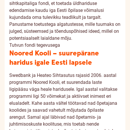
sihtkapitaliga fondi, et toetada üldhariduse
edendamise kaudu iga Eesti õpilase võimalusi
kujundada oma tulevikku teadlikult ja targalt.
Panustame toetustega algatustesse, mille tuumaks on
julged, süsteemsed ja tõenduspõhised ideed, millel on
potentsiaalselt laialdane mõju.
Tutvun fondi tegevusega
Noored Kooli – suurepärane
haridus igale Eesti lapsele
Swedbank ja Heateo Sihtasutus rajasid 2006. aastal
programmi Noored Kooli, et suurendada laste
ligipääsu väga heale haridusele. Igal aastal valitakse
programmi ligi 50 võimekat ja aktiivset inimest eri
elualadelt. Kahe aasta vältel töötavad nad õpetajana
koolides ja saavad vahetult mõjutada õpilaste
arengut. Samal ajal läbivad nad õpetamis- ja
juhtimisoskuste koolituse, mis toetab nende