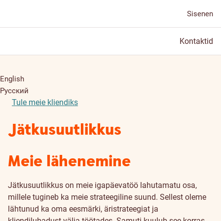
Sisenen
Kontaktid
English
Русский
Tule meie kliendiks
Jätkusuutlikkus
Meie lähenemine
Jätkusuutlikkus on meie igapäevatöö lahutamatu osa,
millele tugineb ka meie strateegiline suund. Sellest oleme
lähtunud ka oma eesmärki, äristrateegiat ja
kliendilubadust välja töötades. Samuti kuulub see korras