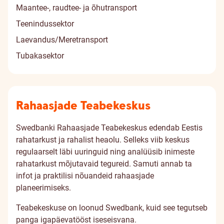
Maantee-, raudtee- ja õhutransport
Teenindussektor
Laevandus/Meretransport
Tubakasektor
Rahaasjade Teabekeskus
Swedbanki Rahaasjade Teabekeskus edendab Eestis
rahatarkust ja rahalist heaolu. Selleks viib keskus
regulaarselt läbi uuringuid ning analüüsib inimeste
rahatarkust mõjutavaid tegureid. Samuti annab ta
infot ja praktilisi nõuandeid rahaasjade
planeerimiseks.
Teabekeskuse on loonud Swedbank, kuid see tegutseb
panga igapäevatööst iseseisvana.