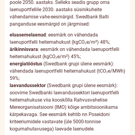
poole 2050. aastaks. Selleks seadis grupp oma
laenuportfellile 2030. aastaks süsinikuheite
vähendamise vahe-eesmärgid. Swedbank Balti
panganduse eesmärgid on järgmised:
eluasemelaenud
: eesmärk on vähendada
laenuportfelli heitemahukust (kgCO₂e/m²) 48%;
ärikinnisvara
: eesmärk on vähendada laenuportfelli
heitemahukust (kgCO₂e/m²) 45%;
energiatööstus
(Swedbank grupi ülene eesmärk):
vähendada laenuportfelli heitemahukust (tCO₂e/MWh)
59%;
laevandussektor
(Swedbank grupi ülene eesmärk):
soovime Swedbanki laevandussektori laenuportfelli
heitemahukuse viia kooskõlla Rahvusvahelise
Mereorganisatsiooni (IMO) kõige ambitsioonikama
kärpekavaga. See eesmärk kehtib nn Poseidoni
kriteeriumidele vastavate (üle 5000-tonnise
kogumahutavusega) laevade laenudele.