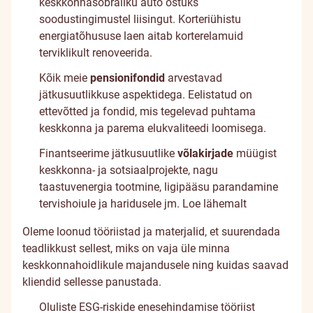
keskkonnasõbraliku auto ostuks
soodustingimustel liisingut. Korteriühistu
energiatõhususe laen aitab korterelamuid
terviklikult renoveerida.
Kõik meie
pensionifondid
arvestavad
jätkusuutlikkuse aspektidega. Eelistatud on
ettevõtted ja fondid, mis tegelevad puhtama
keskkonna ja parema elukvaliteedi loomisega.
Finantseerime jätkusuutlike
võlakirjade
müügist
keskkonna- ja sotsiaalprojekte, nagu
taastuvenergia tootmine, ligipääsu parandamine
tervishoiule ja haridusele jm.
Loe lähemalt
Oleme loonud tööriistad ja materjalid, et suurendada
teadlikkust sellest, miks on vaja üle minna
keskkonnahoidlikule majandusele ning kuidas saavad
kliendid sellesse panustada.
Oluliste ESG-riskide enesehindamise tööriist