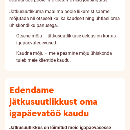
Jätkusuutlikuma maailma poole liikumist saame
mõjutada nii otseselt kui ka kaudselt ning ühtlasi oma
ühiskondliku panusega.
Otsene mõju – jätkusuutlikkuse eeldus on korras
igapäevategevused.
Kaudne mõju – meie peamine mõju ühiskonda
tuleb meie klientide kaudu.
Edendame
jätkusuutlikkust oma
igapäevatöö kaudu
Jätkusuutlikkus on lõimitud meie igapäevasesse