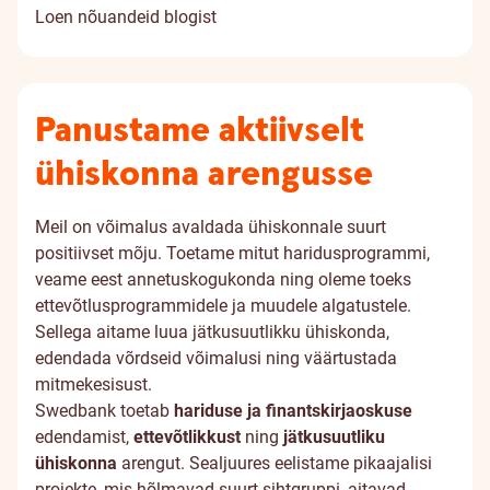
Loen nõuandeid blogist
Panustame aktiivselt
ühiskonna arengusse
Meil on võimalus avaldada ühiskonnale suurt
positiivset mõju. Toetame mitut haridusprogrammi,
veame eest annetuskogukonda ning oleme toeks
ettevõtlusprogrammidele ja muudele algatustele.
Sellega aitame luua jätkusuutlikku ühiskonda,
edendada võrdseid võimalusi ning väärtustada
mitmekesisust.
Swedbank toetab
hariduse ja finantskirjaoskuse
edendamist,
ettevõtlikkust
ning
jätkusuutliku
ühiskonna
arengut. Sealjuures eelistame pikaajalisi
projekte, mis hõlmavad suurt sihtgruppi, aitavad