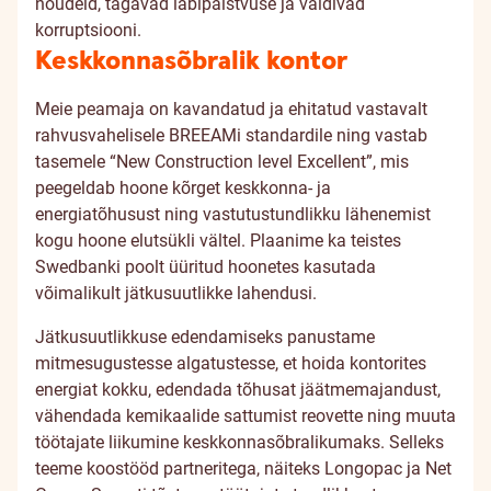
nõudeid, tagavad läbipaistvuse ja väldivad
korruptsiooni.
Keskkonnasõbralik kontor
Meie peamaja on kavandatud ja ehitatud vastavalt
rahvusvahelisele BREEAMi standardile ning vastab
tasemele “New Construction level Excellent”, mis
peegeldab hoone kõrget keskkonna- ja
energiatõhusust ning vastutustundlikku lähenemist
kogu hoone elutsükli vältel. Plaanime ka teistes
Swedbanki poolt üüritud hoonetes kasutada
võimalikult jätkusuutlikke lahendusi.
Jätkusuutlikkuse edendamiseks panustame
mitmesugustesse algatustesse, et hoida kontorites
energiat kokku, edendada tõhusat jäätmemajandust,
vähendada kemikaalide sattumist reovette ning muuta
töötajate liikumine keskkonnasõbralikumaks. Selleks
teeme koostööd partneritega, näiteks Longopac ja Net