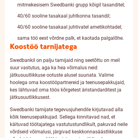
mitmekesisem Swedbanki grupp kõigil tasanditel;
40/60 sooline tasakaal juhtkonna tasandil;
40/60 sooline tasakaal juhtivatel ametikohtadel;
sama töö eest võrdne palk, et kaotada palgalõhe.
Koostöö tarnijatega
Swedbankil on palju tarnijaid ning seetõttu on meil
suur vastutus, aga ka hea võimalus neid
jätkusuutlikkuse ootuste alusel suunata. Valime
hoolega oma koostööpartnereid ja teenusepakkujaid,
kes lähtuvad oma töös kõrgetest äristandarditest ja
jätkusuutlikkusest.
Swedbanki tarnijate tegevusjuhendile
kirjutavad alla
kõik teenusepakkujad. Sellega kinnitavad nad, et
käituvad töötajatega vastutustundlikult, pakuvad neile
võrdseid võimalusi, järgivad keskkonnasäästlikkuse