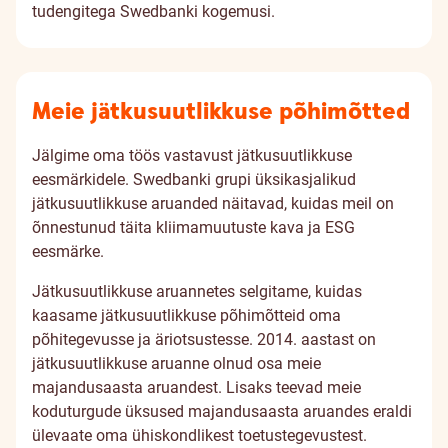
tudengitega Swedbanki kogemusi.
Meie jätkusuutlikkuse põhimõtted
Jälgime oma töös vastavust jätkusuutlikkuse
eesmärkidele. Swedbanki grupi üksikasjalikud
jätkusuutlikkuse aruanded näitavad, kuidas meil on
õnnestunud täita kliimamuutuste kava ja ESG
eesmärke.
Jätkusuutlikkuse aruannetes selgitame, kuidas
kaasame jätkusuutlikkuse põhimõtteid oma
põhitegevusse ja äriotsustesse. 2014. aastast on
jätkusuutlikkuse aruanne olnud osa meie
majandusaasta aruandest. Lisaks teevad meie
koduturgude üksused majandusaasta aruandes eraldi
ülevaate oma ühiskondlikest toetustegevustest.