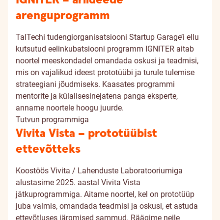
IGNITER – äriideede
arenguprogramm
TalTechi tudengiorganisatsiooni Startup Garage’i ellu
kutsutud eelinkubatsiooni programm IGNITER aitab
noortel meeskondadel omandada oskusi ja teadmisi,
mis on vajalikud ideest prototüübi ja turule tulemise
strateegiani jõudmiseks. Kaasates programmi
mentorite ja külalisesinejatena panga eksperte,
anname noortele hoogu juurde.
Tutvun programmiga
Vivita Vista – prototüübist
ettevõtteks
Koostöös Vivita / Lahenduste Laboratooriumiga
alustasime 2025. aastal Vivita Vista
jätkuprogrammiga. Aitame noortel, kel on prototüüp
juba valmis, omandada teadmisi ja oskusi, et astuda
ettevõtluses järgmised sammud. Räägime neile