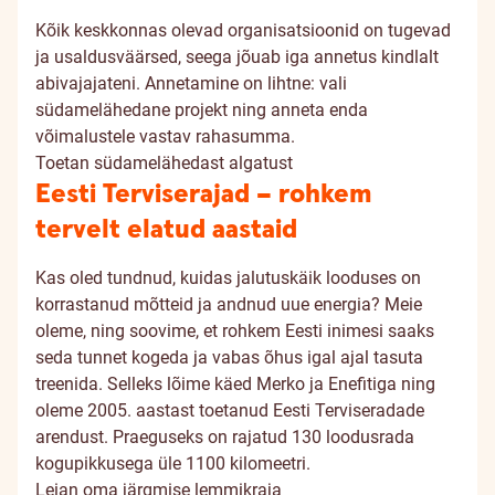
Kõik keskkonnas olevad organisatsioonid on tugevad
ja usaldusväärsed, seega jõuab iga annetus kindlalt
abivajajateni. Annetamine on lihtne: vali
südamelähedane projekt ning anneta enda
võimalustele vastav rahasumma.
Toetan südamelähedast algatust
Eesti Terviserajad – rohkem
tervelt elatud aastaid
Kas oled tundnud, kuidas jalutuskäik looduses on
korrastanud mõtteid ja andnud uue energia? Meie
oleme, ning soovime, et rohkem Eesti inimesi saaks
seda tunnet kogeda ja vabas õhus igal ajal tasuta
treenida. Selleks lõime käed Merko ja Enefitiga ning
oleme 2005. aastast toetanud Eesti Terviseradade
arendust. Praeguseks on rajatud 130 loodusrada
kogupikkusega üle 1100 kilomeetri.
Leian oma järgmise lemmikraja