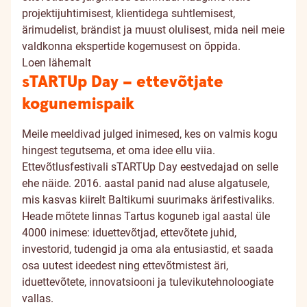
projektijuhtimisest, klientidega suhtlemisest,
ärimudelist, brändist ja muust olulisest, mida neil meie
valdkonna ekspertide kogemusest on õppida.
Loen lähemalt
sTARTUp Day – ettevõtjate
kogunemispaik
Meile meeldivad julged inimesed, kes on valmis kogu
hingest tegutsema, et oma idee ellu viia.
Ettevõtlusfestivali sTARTUp Day eestvedajad on selle
ehe näide. 2016. aastal panid nad aluse algatusele,
mis kasvas kiirelt Baltikumi suurimaks ärifestivaliks.
Heade mõtete linnas Tartus koguneb igal aastal üle
4000 inimese: iduettevõtjad, ettevõtete juhid,
investorid, tudengid ja oma ala entusiastid, et saada
osa uutest ideedest ning ettevõtmistest äri,
iduettevõtete, innovatsiooni ja tulevikutehnoloogiate
vallas.