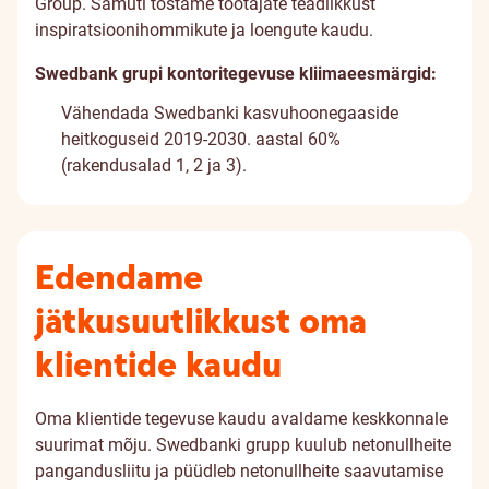
Group. Samuti tõstame töötajate teadlikkust
inspiratsioonihommikute ja loengute kaudu.
Swedbank grupi kontoritegevuse kliimaeesmärgid:
Vähendada Swedbanki kasvuhoonegaaside
heitkoguseid 2019-2030. aastal 60%
(rakendusalad 1, 2 ja 3).
Edendame
jätkusuutlikkust oma
klientide kaudu
Oma klientide tegevuse kaudu avaldame keskkonnale
suurimat mõju. Swedbanki grupp kuulub netonullheite
pangandusliitu ja püüdleb netonullheite saavutamise