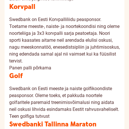
Korvpall
Swedbank on Eesti Korvpalliliidu peasponsor.
Toetame meeste-, naiste- ja noortekoondisi ning oleme
noorteliiga ja 3x3 korvpalli sarja peatoetaja. Noori
sporti kaasates aitame neil arendada elulisi oskusi,
nagu meeskonnatöö, enesedistsipliin ja juhtimisoskus,
ning edendada samal ajal nii vaimset kui ka füüsilist
tervist.
Panen palli põrkama
Golf
Swedbank on Eesti meeste ja naiste golfikoondiste
peasponsor. Oleme toeks, et pakkuda noortele
golfaritele paremaid treenimisvõimalusi ning aidata
neil oskusi lihvida esindamaks Eestit rahvusvaheliselt.
Teen golfiga tutvust
Swedbanki Tallinna Maraton