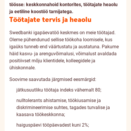
töösse: keskkonnahoid kontorites, töötajate heaolu
ja eetiline koostöö tarnijatega.
Töötajate tervis ja heaolu
Swedbanki igapäevatöö keskmes on meie töötajad.
Oleme pühendunud sellise töökoha loomisele, kus
igaüks tunneb end väärtustatu ja austatuna. Pakume
häid kasvu- ja arenguvõimalusi, võimalust avaldada
positiivset mõju klientidele, kolleegidele ja
ühiskonnale.
Soovime saavutada järgmised eesmärgid:
jätkusuutliku töötaja indeks vähemalt 80;
nulltolerants ahistamise, töökiusamise ja
diskrimineerimise suhtes, tagades turvalise ja
kaasava töökeskkonna;
haiguspäevi tööpäevadest kuni 2%;