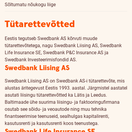
Sõltumatu nõukogu liige
Tütarettevõtted
Eestis tegutseb Swedbank AS kõrvuti muude
tütarettevõtetega, nagu Swedbank Liising AS, Swedbank
Life Insurance SE, Swedbank P&C Insurance AS ja
Swedbank Investeerimisfondid AS.
Swedbank Liising AS
Swedbank Liising AS on Swedbank AS-i tütarettevõte, mis
alustas äritegevust Eestis 1993. aastal. Järgmistel aastatel
asutati liisingu tütarettevõtted ka Lätis ja Leedus.
Baltimaade ühe suurima liisingu- ja faktooringufirmana
osutab see sõidu- ja veoautode ning muu tehnika
finantseerimise teenuseid, sealhulgas kapitalirenti,
kasutusrenti ja kasutusrenti koos teenustega.
Swedbank Life Insurance SE