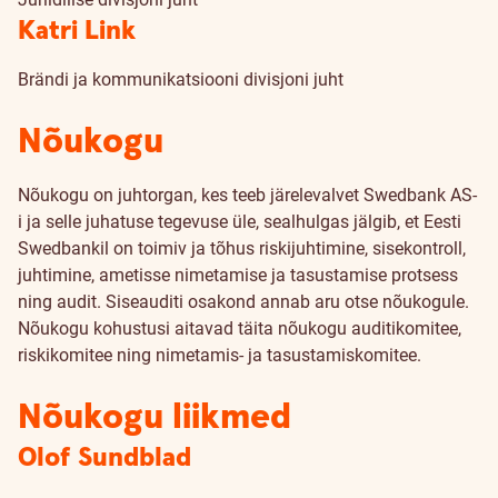
Katri Link
Brändi ja kommunikatsiooni divisjoni juht
Nõukogu
Nõukogu on juhtorgan, kes teeb järelevalvet Swedbank AS-
i ja selle juhatuse tegevuse üle, sealhulgas jälgib, et Eesti
Swedbankil on toimiv ja tõhus riskijuhtimine, sisekontroll,
juhtimine, ametisse nimetamise ja tasustamise protsess
ning audit. Siseauditi osakond annab aru otse nõukogule.
Nõukogu kohustusi aitavad täita nõukogu auditikomitee,
riskikomitee ning nimetamis- ja tasustamiskomitee.
Nõukogu liikmed
Olof Sundblad