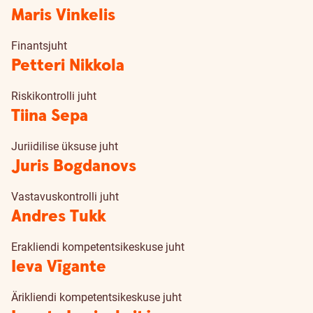
Maris Vinkelis
Finantsjuht
Petteri Nikkola
Riskikontrolli juht
Tiina Sepa
Juriidilise üksuse juht
Juris Bogdanovs
Vastavuskontrolli juht
Andres Tukk
Erakliendi kompetentsikeskuse juht
Ieva Vīgante
Ärikliendi kompetentsikeskuse juht