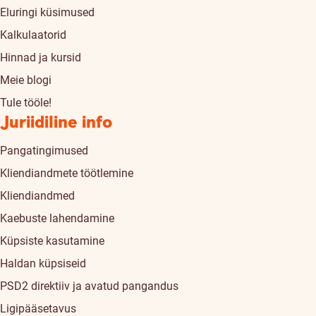
Eluringi küsimused
Kalkulaatorid
Hinnad ja kursid
Meie blogi
Tule tööle!
Juriidiline info
Pangatingimused
Kliendiandmete töötlemine
Kliendiandmed
Kaebuste lahendamine
Küpsiste kasutamine
Haldan küpsiseid
PSD2 direktiiv ja avatud pangandus
Ligipääsetavus