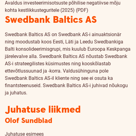
Avaldus investeerimisotsuste põhilise negatiivse mõju
kohta kestlikkusteguritele (2025) (PDF)
Swedbank Baltics AS
Swedbank Baltics AS on Swedbank AS-i ainuaktsionär
ning moodustab koos Eesti, Läti ja Leedu Swedbankiga
Balti konsolideerimisgrupi, mis kuulub Euroopa Keskpanga
järelevalve alla. Swedbank Baltics AS nõustab Swedbank
AS-i strateegilistes küsimustes ning kooskõlastab
ettevõtlussuunad ja -korra. Valdusühinguna pole
Swedbank Baltics AS-il kliente ning see ei osuta ka
finantsteenuseid. Swedbank Baltics AS-i juhivad nõukogu
ja juhatus.
Juhatuse liikmed
Olof Sundblad
Juhatuse esimees