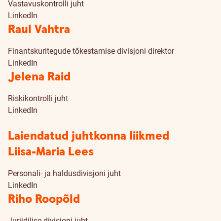
Vastavuskontrolli juht
LinkedIn
Raul Vahtra
Finantskuritegude tõkestamise divisjoni direktor
LinkedIn
Jelena Raid
Riskikontrolli juht
LinkedIn
Laiendatud juhtkonna liikmed
Liisa-Maria Lees
Personali- ja haldusdivisjoni juht
LinkedIn
Riho Roopõld
Juriidilise divisjoni juht