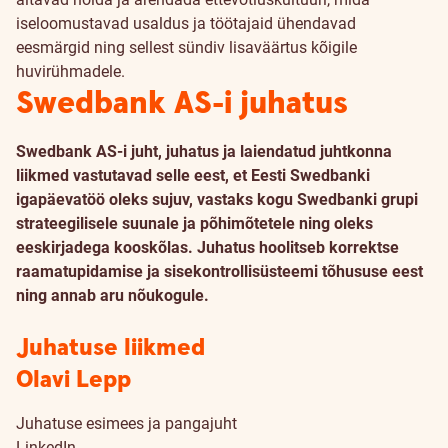
iseloomustavad usaldus ja töötajaid ühendavad
eesmärgid ning sellest sündiv lisaväärtus kõigile
huvirühmadele.
Swedbank AS-i juhatus
Swedbank AS-i juht, juhatus ja laiendatud juhtkonna
liikmed vastutavad selle eest, et Eesti Swedbanki
igapäevatöö oleks sujuv, vastaks kogu Swedbanki grupi
strateegilisele suunale ja põhimõtetele ning oleks
eeskirjadega kooskõlas. Juhatus hoolitseb korrektse
raamatupidamise ja sisekontrollisüsteemi tõhususe eest
ning annab aru nõukogule.
Juhatuse liikmed
Olavi Lepp
Juhatuse esimees ja pangajuht
LinkedIn