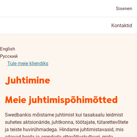
Sisenen
Kontaktid
English
Русский
Tule meie kliendiks
Juhtimine
Meie juhtimispõhimõtted
Swedbankis mõistame juhtimist kui tasakaalu leidmist
suhetes aktsionäride, juhtkonna, töötajate, tütarettevõtete
ja teiste huvirühmadega. Hindame juhtimistavasid, mis
aitavad hoida ja arendada ettevõtluskultuuri, mida