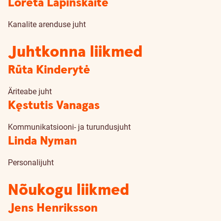
Loreta Lapinskaitė
Kanalite arenduse juht
Juhtkonna liikmed
Rūta Kinderytė
Äriteabe juht
Kęstutis Vanagas
Kommunikatsiooni- ja turundusjuht
Linda Nyman
Personalijuht
Nõukogu liikmed
Jens Henriksson