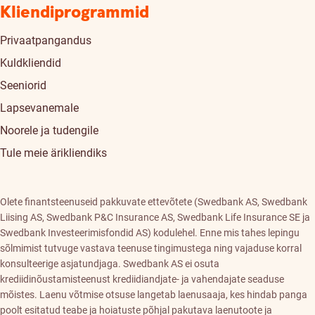
Kliendiprogrammid
Privaatpangandus
Kuldkliendid
Seeniorid
Lapsevanemale
Noorele ja tudengile
Tule meie ärikliendiks
Olete finantsteenuseid pakkuvate ettevõtete (Swedbank AS, Swedbank
Liising AS, Swedbank P&C Insurance AS, Swedbank Life Insurance SE ja
Swedbank Investeerimisfondid AS) kodulehel. Enne mis tahes lepingu
sõlmimist tutvuge vastava teenuse tingimustega ning vajaduse korral
konsulteerige asjatundjaga. Swedbank AS ei osuta
krediidinõustamisteenust krediidiandjate- ja vahendajate seaduse
mõistes. Laenu võtmise otsuse langetab laenusaaja, kes hindab panga
poolt esitatud teabe ja hoiatuste põhjal pakutava laenutoote ja