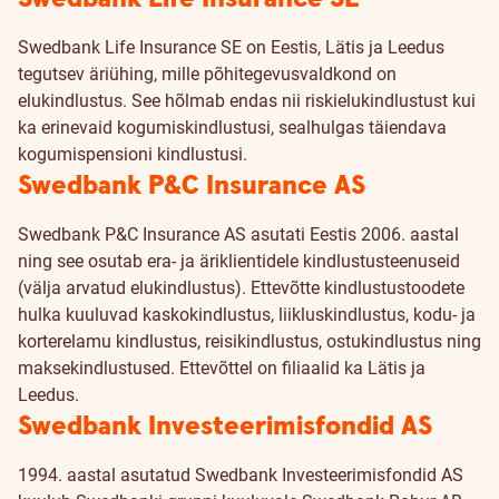
Swedbank Life Insurance SE on Eestis, Lätis ja Leedus
tegutsev äriühing, mille põhitegevusvaldkond on
elukindlustus. See hõlmab endas nii riskielukindlustust kui
ka erinevaid kogumiskindlustusi, sealhulgas täiendava
kogumispensioni kindlustusi.
Swedbank P&C Insurance AS
Swedbank P&C Insurance AS asutati Eestis 2006. aastal
ning see osutab era- ja äriklientidele kindlustusteenuseid
(välja arvatud elukindlustus). Ettevõtte kindlustustoodete
hulka kuuluvad kaskokindlustus, liikluskindlustus, kodu- ja
korterelamu kindlustus, reisikindlustus, ostukindlustus ning
maksekindlustused. Ettevõttel on filiaalid ka Lätis ja
Leedus.
Swedbank Investeerimisfondid AS
1994. aastal asutatud Swedbank Investeerimisfondid AS