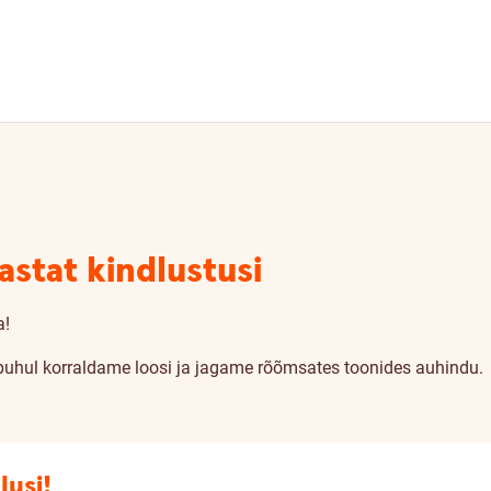
stat kindlustusi
a!
 puhul korraldame loosi ja jagame rõõmsates toonides auhindu.
lusi!