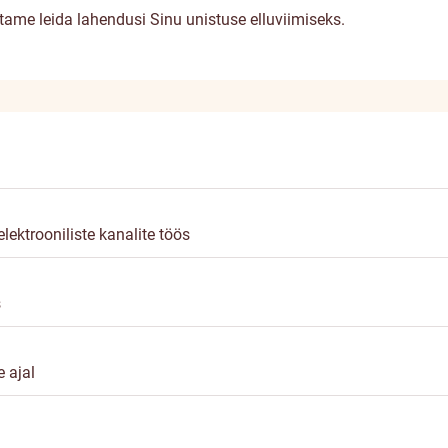
itame leida lahendusi Sinu unistuse elluviimiseks.
ektrooniliste kanalite töös
s
 ajal