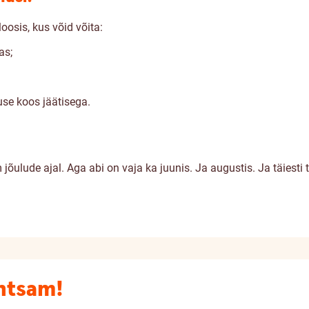
loosis
, kus võid võita:
as;
se koos jäätisega.
jõulude ajal. Aga abi on vaja ka juunis. Ja augustis. Ja täiesti 
htsam!