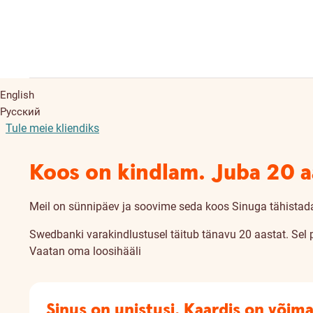
English
Русский
Tule meie kliendiks
Koos on kindlam. Juba 20 aa
Meil on sünnipäev ja soovime seda koos Sinuga tähistad
Swedbanki varakindlustusel täitub tänavu 20 aastat. Sel
Vaatan oma loosihääli
Sinus on unistusi. Kaardis on võima