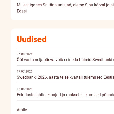
Millest iganes Sa täna unistad, oleme Sinu kõrval ja a
Edasi
Uudised
05.08.2026
Ööl vastu neljapäeva võib esineda häireid Swedbanki el
17.07.2026
Swedbanki 2026. aasta teise kvartali tulemused Eesti
16.06.2026
Esinduste lahtiolekuajad ja maksete liikumised pühade
Arhiiv