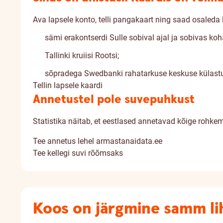
Ava lapsele konto, telli pangakaart ning
saad osaleda 
sämi erakontserdi Sulle sobival ajal ja sobivas koh
Tallinki kruiisi Rootsi;
sõpradega Swedbanki rahatarkuse keskuse külastu
Tellin lapsele kaardi
Annetustel pole suvepuhkust
Statistika näitab, et eestlased annetavad kõige rohkem 
Tee annetus lehel armastanaidata.ee
Tee kellegi suvi rõõmsaks
Koos on järgmine samm li