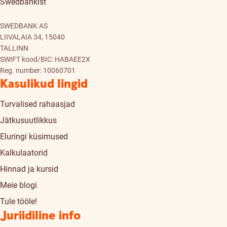
Swedbankist
SWEDBANK AS
LIIVALAIA 34, 15040
TALLINN
SWIFT kood/BIC: HABAEE2X
Reg. number: 10060701
Kasulikud lingid
Turvalised rahaasjad
Jätkusuutlikkus
Eluringi küsimused
Kalkulaatorid
Hinnad ja kursid
Meie blogi
Tule tööle!
Juriidiline info